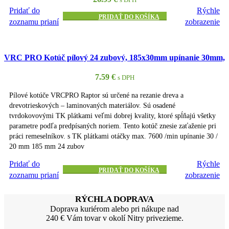
Pridať do
Rýchle
PRIDAŤ DO KOŠÍKA
zoznamu prianí
zobrazenie
VRC PRO Kotúč pílový 24 zubový, 185x30mm upínanie 30mm,
7.59
€
s DPH
Pílové kotúče VRCPRO Raptor sú určené na rezanie dreva a
drevotrieskových – laminovaných materiálov. Sú osadené
tvrdokovovými TK plátkami veľmi dobrej kvality, ktoré spĺňajú všetky
parametre podľa predpísaných noriem. Tento kotúč znesie zaťaženie pri
práci remeselníkov. s TK plátkami otáčky max. 7600 /min upínanie 30 /
20 mm 185 mm 24 zubov
Pridať do
Rýchle
PRIDAŤ DO KOŠÍKA
zoznamu prianí
zobrazenie
RÝCHLA DOPRAVA
Doprava kuriérom alebo pri nákupe nad
240 € Vám tovar v okolí Nitry privezieme.