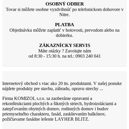
OSOBNÝ ODBER
Tovar si môžete osobne vyzdvihnúť po telefonickom dohovore v
Nitre.
PLATBA
Objednávku môžete zaplatiť v hotovosti, prevodom alebo na
dobierku.
ZÁKAZNÍCKY SERVIS
Máte otázky ? Zavolajte nám
od 8:30 - 15:30 h. na tel.: 0903 240 041
Internetový obchod s viac ako 20 tis. produktami. V našej ponuke
nájdete produkty pre stavbu, záhradu, opravu strechy ...
Firma KOMIZOL s.r.o. sa zaoberáme opravami a
rekonštrukciami plochých a šikmých striech, hydroizoláciami a
zatepľovaním obytných domov, rodinných domov i budov
priemyselného charakteru, fasád, zasklievaním balkónov,
požičiavame fasádne lešenie LAYHER BLITZ.