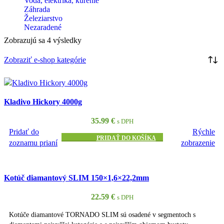
Voda, elektrika, kúrenie
Záhrada
Železiarstvo
Nezaradené
Zobrazujú sa 4 výsledky
Zobraziť e-shop kategórie
Kladivo Hickory 4000g
35.99
€
s DPH
Pridať do
Rýchle
PRIDAŤ DO KOŠÍKA
zoznamu prianí
zobrazenie
Kotúč diamantový SLIM 150×1,6×22,2mm
22.59
€
s DPH
Kotúče diamantové TORNADO SLIM sú osadené v segmentoch s