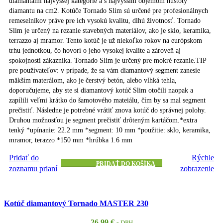
diamantami najvyššej kategórie a s najvyšším objemom hustoty
diamantu na cm2. Kotúče Tornado Slim sú určené pre profesionálnych
remeselníkov práve pre ich vysokú kvalitu, dlhú životnosť. Tornado
Slim je určený na rezanie stavebných materiálov, ako je sklo, keramika,
terrazzo aj mramor. Tento kotúč je už niekoľko rokov na európskom
trhu jednotkou, čo hovorí o jeho vysokej kvalite a zároveň aj
spokojnosti zákazníka. Tornado Slim je určený pre mokré rezanie.TIP
pre používateľov: v prípade, že sa vám diamantový segment zanesie
mäkším materálom, ako je čerstvý betón, alebo vlhká tehla,
doporučujeme, aby ste si diamantový kotúč Slim otočili naopak a
zapílili veľmi krátko do šamotového mateiálu, čím by sa mal segment
prečistiť. Následne je potrebné vrátiť znova kotúč do správnej polohy.
Druhou možnosťou je segment prečistiť drôteným kartáčom.*extra
tenký *upínanie: 22.2 mm *segment: 10 mm *použitie: sklo, keramika,
mramor, terazzo *150 mm *hrúbka 1.6 mm
Pridať do
Rýchle
PRIDAŤ DO KOŠÍKA
zoznamu prianí
zobrazenie
Kotúč diamantový Tornado MASTER 230
26.99
€
s DPH