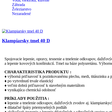
Voda, elektrika, kúrenie
Záhrada
Železiarstvo
Nezaradené
Klampiarsky tmel 40 D
Spojovacie lepenie, opravy, tesnenie a tmelenie odkvapov, dažďovýc
a lepenie kovových konštrukcií. Tmel na báze polyuretánu. Výborne 
CHARAKTERISTIKA PRODUKTU :
♦ výborná priľnavosť k pozinkovanému plechu, medi, titánzinku a 
♦ po vytvrdnutí trvale elastický
♦ veľmi dobrá priľnavosť k stavebným materiálom
♦ vynikajúca chemická odolnosť
PRÍKLADY POUŽITIA :
♦ lepenie a tmelenie odkvapov, dažďových zvodov aj. klampiarsky
♦ dilatačné špáry priemyselných podláh
♦ akékoľvek tesnenie a lepenie dilatačných a vibračných spojov v st