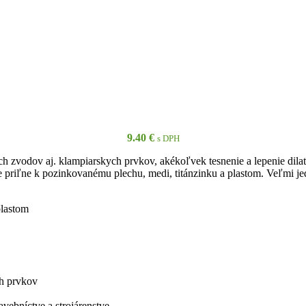
9.40
€
s DPH
h zvodov aj. klampiarskych prvkov, akékoľvek tesnenie a lepenie dilata
priľne k pozinkovanému plechu, medi, titánzinku a plastom. Veľmi jedn
plastom
ch prvkov
avebníctve a strojárenstve