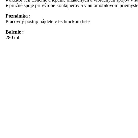
♦ pružné spoje pri výrobe kontajnerov a v automobilovom priemysl
Poznámka :
Pracovný postup nájdete v technickom liste
Balenie :
280 ml
Uvedená cena je za 1 ks.
Pridať do zoznamu prianí
Konštrukčný tmel 25D
Bežné stavebné špáry, špáry medzi dverovými a okennými rámami a 
polyuretánu. Po vytvrdnutí je pretierateľný a ostáva trvale pružný.
CHARAKTERISTIKA PRODUKTU :
♦ veľmi jednoducho použiteľný
♦ po vytvrdnutí trvale elastický