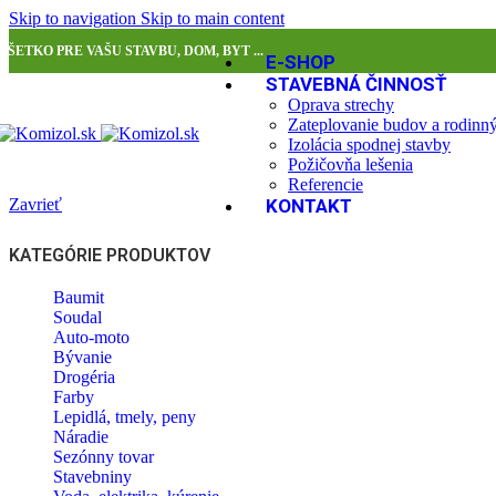
Skip to navigation
Skip to main content
VŠETKO PRE VAŠU STAVBU, DOM, BYT ...
E-SHOP
STAVEBNÁ ČINNOSŤ
Oprava strechy
Zateplovanie budov a rodin
Izolácia spodnej stavby
Požičovňa lešenia
Referencie
Zavrieť
KONTAKT
KATEGÓRIE PRODUKTOV
Baumit
Soudal
Auto-moto
Bývanie
Drogéria
Farby
Lepidlá, tmely, peny
Náradie
Sezónny tovar
Stavebniny