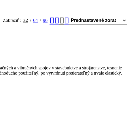
Zobraziť
32
64
96
čných a vibračných spojov v stavebníctve a strojárenstve, tesnenie
oducho použiteľný, po vytvrdnutí pretierateľný a trvale elastický.