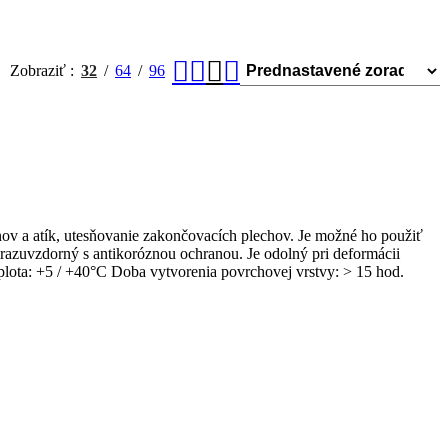
Zobraziť
32
64
96
nov a atík, utesňovanie zakončovacích plechov. Je možné ho použiť
mrazuvzdorný s antikoróznou ochranou. Je odolný pri deformácii
plota: +5 / +40°C Doba vytvorenia povrchovej vrstvy: > 15 hod.