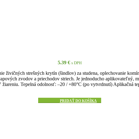
5.39
€
s DPH
ie živičných strešných krytín (šindlov) za studena, oplechovanie komí
kvapových zvodov a priechodov striech. Je jednoducho aplikovateľný, 
žiareniu. Tepelná odolnosť: –20 / +80°C (po vytvrdnutí) Aplikačná te
PRIDAŤ DO KOŠÍKA