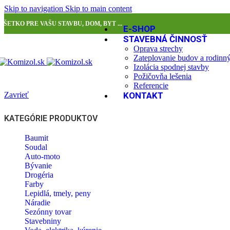
Skip to navigation
Skip to main content
VŠETKO PRE VAŠU STAVBU, DOM, BYT ...
E-SHOP
STAVEBNÁ ČINNOSŤ
Oprava strechy
Zateplovanie budov a rodin
Izolácia spodnej stavby
Požičovňa lešenia
Referencie
Zavrieť
KONTAKT
KATEGÓRIE PRODUKTOV
Baumit
Soudal
Auto-moto
Bývanie
Drogéria
Farby
Lepidlá, tmely, peny
Náradie
Sezónny tovar
Stavebniny