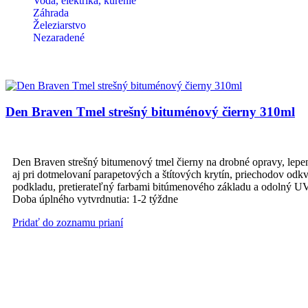
Voda, elektrika, kúrenie
Záhrada
Železiarstvo
Nezaradené
Den Braven Tmel strešný bituménový čierny 310ml
Den Braven strešný bitumenový tmel čierny na drobné opravy, lepen
aj pri dotmelovaní parapetových a štítových krytín, priechodov od
podkladu, pretierateľný farbami bitúmenového základu a odolný UV 
Doba úplného vytvrdnutia: 1-2 týždne
Pridať do zoznamu prianí