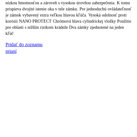
nízkou hmotnosťou a zároveň s vysokou úrovňou zabezpečenia. K tomu
prispieva dvojité istenie oka v tele zámku. Pre jednoduchú ovládateľnosť
je zámok vybavený extra veľkou hlavou kľúča. Vysoká odolnosť proti
korózii NANO PROTECT Chrómová hlava cylindrickej vložky Použitie
pre oblasti s nižším rizikom krádeže Dva zámky zjednotené na jeden
kľúč
Pridať do zoznamu
PRIDAŤ DO KOŠÍKA
prianí