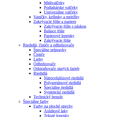
Midivalčeky
Podlahárske valčeky
Univerzálne valčeky
Vaničky, kelímky a mriežky
Zakrývacie fólie a papiere
Zakrývacie fólie s páskou
Baliace fólie
Papierové lepenky
Zakrývacie fólie
Riedidlá, čističe a odhrdzovače
Špeciálne prípravky
Čističe
Liehy
Odhrdzovače
Odstraňovače starých farieb
Riedidlá
Nitrocelulózové riedidlá
Polyuretánové riedidlá
Špeciálne riedidlá
Syntetické riedidlá
Technický benzín
Špeciálne farby
Farby na ploché strechy
Asfaltové laky
Tekuté lepenky