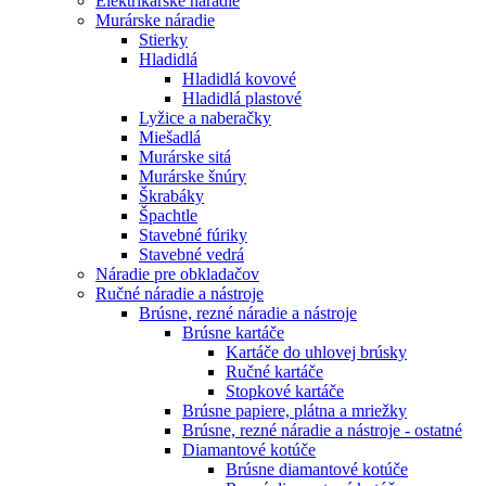
Elektrikárske náradie
Murárske náradie
Stierky
Hladidlá
Hladidlá kovové
Hladidlá plastové
Lyžice a naberačky
Miešadlá
Murárske sitá
Murárske šnúry
Škrabáky
Špachtle
Stavebné fúriky
Stavebné vedrá
Náradie pre obkladačov
Ručné náradie a nástroje
Brúsne, rezné náradie a nástroje
Brúsne kartáče
Kartáče do uhlovej brúsky
Ručné kartáče
Stopkové kartáče
Brúsne papiere, plátna a mriežky
Brúsne, rezné náradie a nástroje - ostatné
Diamantové kotúče
Brúsne diamantové kotúče