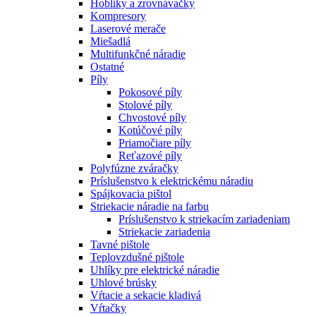
Hoblíky a zrovnávačky
Kompresory
Laserové merače
Miešadlá
Multifunkčné náradie
Ostatné
Píly
Pokosové píly
Stolové píly
Chvostové píly
Kotúčové píly
Priamočiare píly
Reťazové píly
Polyfúzne zváračky
Príslušenstvo k elektrickému náradiu
Spájkovacia pištol
Striekacie náradie na farbu
Príslušenstvo k striekacím zariadeniam
Striekacie zariadenia
Tavné pištole
Teplovzdušné pištole
Uhlíky pre elektrické náradie
Uhlové brúsky
Vŕtacie a sekacie kladivá
Vŕtačky