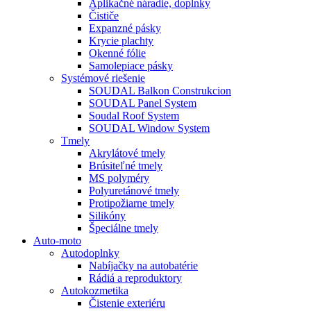
Aplikačné náradie, doplnky
Čističe
Expanzné pásky
Krycie plachty
Okenné fólie
Samolepiace pásky
Systémové riešenie
SOUDAL Balkon Construkcion
SOUDAL Panel System
Soudal Roof System
SOUDAL Window System
Tmely
Akrylátové tmely
Brúsiteľné tmely
MS polyméry
Polyuretánové tmely
Protipožiarne tmely
Silikóny
Špeciálne tmely
Auto-moto
Autodoplnky
Nabíjačky na autobatérie
Rádiá a reproduktory
Autokozmetika
Čistenie exteriéru