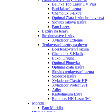
Belinka Top Lasur UV Plus
Bori laková lazúra
Chemolux S-Extra
Optimal Zlatá lazúra hrubovrstvá
Slovlux laková lazúra
Pam Lazex
Lazúry na terasy
Strednovrstvé lazúry
Xyladecor Extreme
Tenkovrstvé lazúry na drevo
Bori tenkovrstvá lazúra
Chemolux S-Klasik
Luxol Original
Optimal Plotovka
Optimal Zlatá lazúra
Slovlux tenkovrstvá lazúra
Soldecol lazúra
Xyladecor Classic HP
Xyladecor Protect 2v1
Adler
Karbolineum Extra
Remmers HK Lasur 3v1
Moridlá
Pam Moridlo