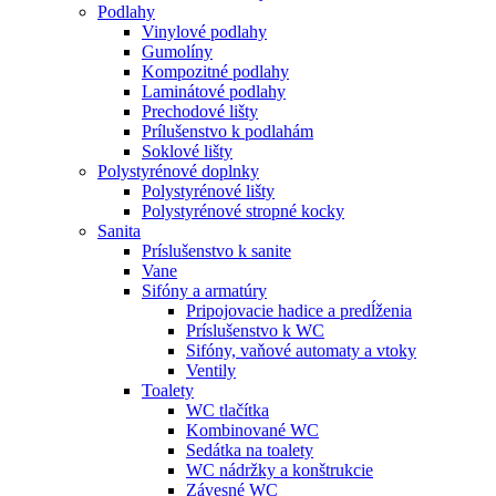
Podlahy
Vinylové podlahy
Gumolíny
Kompozitné podlahy
Laminátové podlahy
Prechodové lišty
Prílušenstvo k podlahám
Soklové lišty
Polystyrénové doplnky
Polystyrénové lišty
Polystyrénové stropné kocky
Sanita
Príslušenstvo k sanite
Vane
Sifóny a armatúry
Pripojovacie hadice a predĺženia
Príslušenstvo k WC
Sifóny, vaňové automaty a vtoky
Ventily
Toalety
WC tlačítka
Kombinované WC
Sedátka na toalety
WC nádržky a konštrukcie
Závesné WC