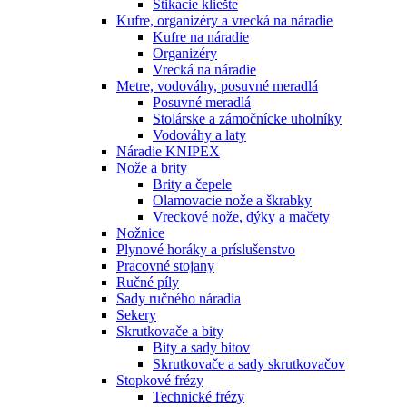
Štikacie kliešte
Kufre, organizéry a vrecká na náradie
Kufre na náradie
Organizéry
Vrecká na náradie
Metre, vodováhy, posuvné meradlá
Posuvné meradlá
Stolárske a zámočnícke uholníky
Vodováhy a laty
Náradie KNIPEX
Nože a brity
Brity a čepele
Olamovacie nože a škrabky
Vreckové nože, dýky a mačety
Nožnice
Plynové horáky a príslušenstvo
Pracovné stojany
Ručné píly
Sady ručného náradia
Sekery
Skrutkovače a bity
Bity a sady bitov
Skrutkovače a sady skrutkovačov
Stopkové frézy
Technické frézy