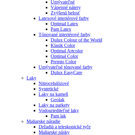
Umývateľné
Vápenné nátery
Zvýšená belosť
Latexové interiérové farby
Optimal Latex
Pam Latex
Tónované interiérové farby
Dulux Colour of the World
Klasik Color
Optimal Artcolor
Optimal Color
Premio Color
Umývateľné tónované farby
Dulux EasyCare
Laky
Nitrocelulózové
Syntetické
Laky na kameň
Geolak
Laky na parkety
Vodouriediteľné laky
Pam lak
Maliarske náradie
Držadlá a teleskopické tyče
Maliarske pásky