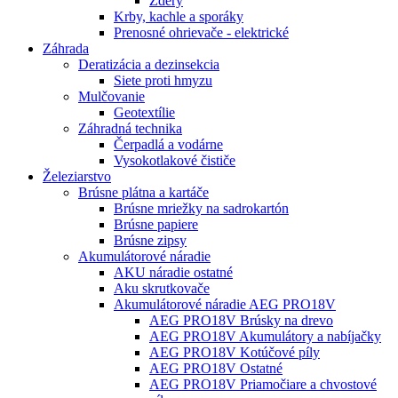
Zdery
Krby, kachle a sporáky
Prenosné ohrievače - elektrické
Záhrada
Deratizácia a dezinsekcia
Siete proti hmyzu
Mulčovanie
Geotextílie
Záhradná technika
Čerpadlá a vodárne
Vysokotlakové čističe
Železiarstvo
Brúsne plátna a kartáče
Brúsne mriežky na sadrokartón
Brúsne papiere
Brúsne zipsy
Akumulátorové náradie
AKU náradie ostatné
Aku skrutkovače
Akumulátorové náradie AEG PRO18V
AEG PRO18V Brúsky na drevo
AEG PRO18V Akumulátory a nabíjačky
AEG PRO18V Kotúčové píly
AEG PRO18V Ostatné
AEG PRO18V Priamočiare a chvostové