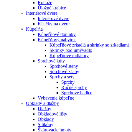
Rohože
Úložné krabice
Interiérové dvere
Interiérové dvere
Kľučky na dvere
Kúpeľňa
Kúpeľňové doplnky
Kúpeľňový nábytok
Kúpeľňové zrkadlá a skrinky so zrkadlami
Skrinky pod umývadlo
Kúpeľňové radiátory
Sprchové kúty
Sprchové steny
Sprchové zľaby
Sprchy a sety
Sprchy
Ručné sprchy
Sprchové hadice
Vybavenie kúpeľne
Obklady a dlažby
Dlažby
Obkladové lišty
Obklady
Silikóny
Škárovacie hmoty