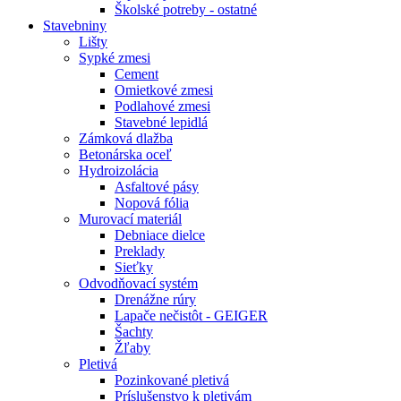
Školské potreby - ostatné
Stavebniny
Lišty
Sypké zmesi
Cement
Omietkové zmesi
Podlahové zmesi
Stavebné lepidlá
Zámková dlažba
Betonárska oceľ
Hydroizolácia
Asfaltové pásy
Nopová fólia
Murovací materiál
Debniace dielce
Preklady
Sieťky
Odvodňovací systém
Drenážne rúry
Lapače nečistôt - GEIGER
Šachty
Žľaby
Pletivá
Pozinkované pletivá
Príslušenstvo k pletivám