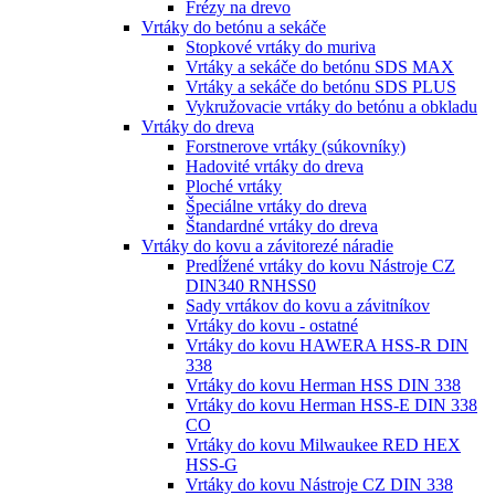
Frézy na drevo
Vrtáky do betónu a sekáče
Stopkové vrtáky do muriva
Vrtáky a sekáče do betónu SDS MAX
Vrtáky a sekáče do betónu SDS PLUS
Vykružovacie vrtáky do betónu a obkladu
Vrtáky do dreva
Forstnerove vrtáky (súkovníky)
Hadovité vrtáky do dreva
Ploché vrtáky
Špeciálne vrtáky do dreva
Štandardné vrtáky do dreva
Vrtáky do kovu a závitorezé náradie
Predĺžené vrtáky do kovu Nástroje CZ
DIN340 RNHSS0
Sady vrtákov do kovu a závitníkov
Vrtáky do kovu - ostatné
Vrtáky do kovu HAWERA HSS-R DIN
338
Vrtáky do kovu Herman HSS DIN 338
Vrtáky do kovu Herman HSS-E DIN 338
CO
Vrtáky do kovu Milwaukee RED HEX
HSS-G
Vrtáky do kovu Nástroje CZ DIN 338