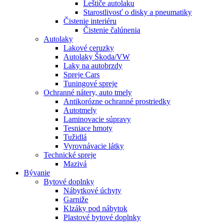
Leštiče autolaku
Starostlivosť o disky a pneumatiky
Čistenie interiéru
Čistenie čalúnenia
Autolaky
Lakové ceruzky
Autolaky Škoda/VW
Laky na autobrzdy
Spreje Cars
Tuningové spreje
Ochranné nátery, auto tmely
Antikorózne ochranné prostriedky
Autotmely
Laminovacie súpravy
Tesniace hmoty
Tužidlá
Vyrovnávacie látky
Technické spreje
Mazivá
Bývanie
Bytové doplnky
Nábytkové úchyty
Garniže
Klzáky pod nábytok
Plastové bytové doplnky