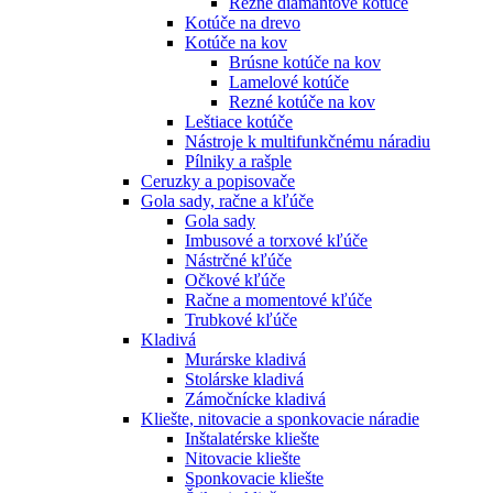
Rezné diamantové kotúče
Kotúče na drevo
Kotúče na kov
Brúsne kotúče na kov
Lamelové kotúče
Rezné kotúče na kov
Leštiace kotúče
Nástroje k multifunkčnému náradiu
Pílniky a rašple
Ceruzky a popisovače
Gola sady, račne a kľúče
Gola sady
Imbusové a torxové kľúče
Nástrčné kľúče
Očkové kľúče
Račne a momentové kľúče
Trubkové kľúče
Kladivá
Murárske kladivá
Stolárske kladivá
Zámočnícke kladivá
Kliešte, nitovacie a sponkovacie náradie
Inštalatérske kliešte
Nitovacie kliešte
Sponkovacie kliešte