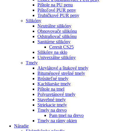
Pištole na PU penu
Pištoľové PUR peny
Trubičkové PUR peny
Silikóny
Neutrálne silikóny
Obnovovače silikónu
Odstraňovač silikónu
Sanitárne silikóny
Ceresit CS25
Silikóny na sklo
Univerzálne silikóny
Tmely
Akrylátové a štukové tmely
Bituménové strešné tmely
Brúsiteľné tmely
Kachliarske tmely
Pištole na tmel
Polyuretánové tmely
Stavebné tmely
Striekacie tmely
Tmely na drevo
Pam tmel na drevo
Tmely na rámy okien
Náradie