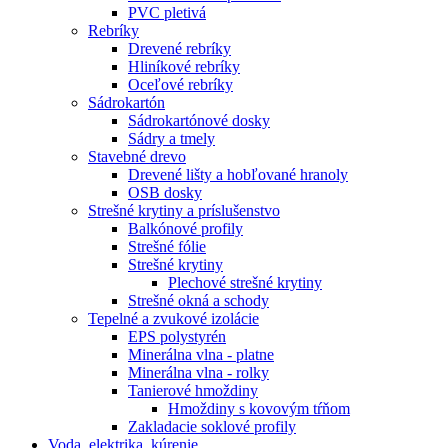
PVC pletivá
Rebríky
Drevené rebríky
Hliníkové rebríky
Oceľové rebríky
Sádrokartón
Sádrokartónové dosky
Sádry a tmely
Stavebné drevo
Drevené lišty a hobľované hranoly
OSB dosky
Strešné krytiny a príslušenstvo
Balkónové profily
Strešné fólie
Strešné krytiny
Plechové strešné krytiny
Strešné okná a schody
Tepelné a zvukové izolácie
EPS polystyrén
Minerálna vlna - platne
Minerálna vlna - rolky
Tanierové hmoždiny
Hmoždiny s kovovým tŕňom
Zakladacie soklové profily
Voda, elektrika, kúrenie