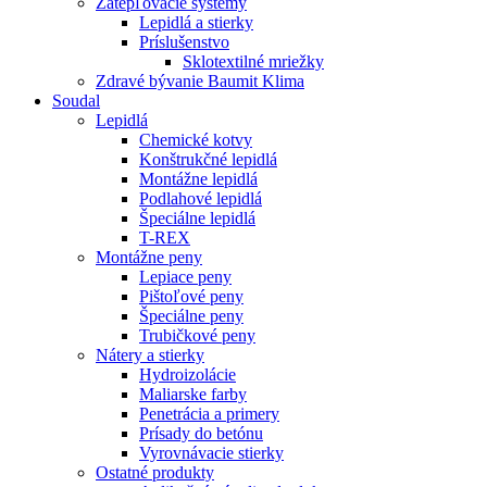
Zatepľovacie systémy
Lepidlá a stierky
Príslušenstvo
Sklotextilné mriežky
Zdravé bývanie Baumit Klima
Soudal
Lepidlá
Chemické kotvy
Konštrukčné lepidlá
Montážne lepidlá
Podlahové lepidlá
Špeciálne lepidlá
T-REX
Montážne peny
Lepiace peny
Pištoľové peny
Špeciálne peny
Trubičkové peny
Nátery a stierky
Hydroizolácie
Maliarske farby
Penetrácia a primery
Prísady do betónu
Vyrovnávacie stierky
Ostatné produkty