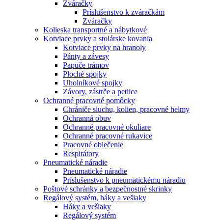
Zváračky
Príslušenstvo k zváračkám
Zváračky
Kolieska transportné a nábytkové
Kotviace prvky a stolárske kovania
Kotviace prvky na hranoly
Pánty a závesy
Papuče trámov
Ploché spojky
Uholníkové spojky
Závory, zástrče a petlice
Ochranné pracovné pomôcky
Chrániče sluchu, kolien, pracovné helmy
Ochranná obuv
Ochranné pracovné okuliare
Ochranné pracovné rukavice
Pracovné oblečenie
Respirátory
Pneumatické náradie
Pneumatické náradie
Príslušenstvo k pneumatickému náradiu
Poštové schránky a bezpečnostné skrinky
Regálový systém, háky a vešiaky
Háky a vešiaky
Regálový systém