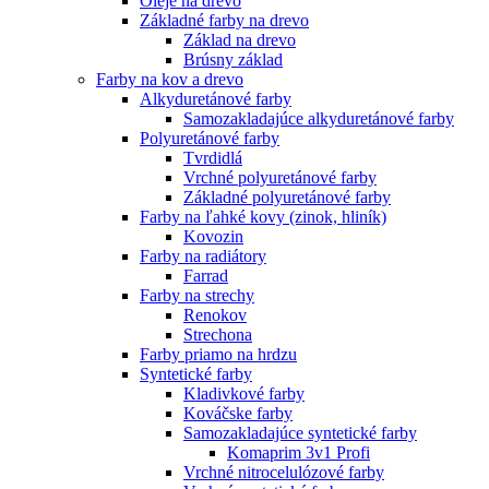
Oleje na drevo
Základné farby na drevo
Základ na drevo
Brúsny základ
Farby na kov a drevo
Alkyduretánové farby
Samozakladajúce alkyduretánové farby
Polyuretánové farby
Tvrdidlá
Vrchné polyuretánové farby
Základné polyuretánové farby
Farby na ľahké kovy (zinok, hliník)
Kovozin
Farby na radiátory
Farrad
Farby na strechy
Renokov
Strechona
Farby priamo na hrdzu
Syntetické farby
Kladivkové farby
Kováčske farby
Samozakladajúce syntetické farby
Komaprim 3v1 Profi
Vrchné nitrocelulózové farby