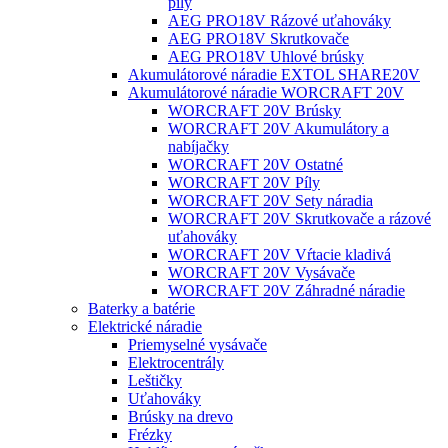
píly
AEG PRO18V Rázové uťahováky
AEG PRO18V Skrutkovače
AEG PRO18V Uhlové brúsky
Akumulátorové náradie EXTOL SHARE20V
Akumulátorové náradie WORCRAFT 20V
WORCRAFT 20V Brúsky
WORCRAFT 20V Akumulátory a
nabíjačky
WORCRAFT 20V Ostatné
WORCRAFT 20V Píly
WORCRAFT 20V Sety náradia
WORCRAFT 20V Skrutkovače a rázové
uťahováky
WORCRAFT 20V Vŕtacie kladivá
WORCRAFT 20V Vysávače
WORCRAFT 20V Záhradné náradie
Baterky a batérie
Elektrické náradie
Priemyselné vysávače
Elektrocentrály
Leštičky
Uťahováky
Brúsky na drevo
Frézky