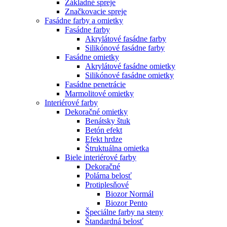
Základné spreje
Značkovacie spreje
Fasádne farby a omietky
Fasádne farby
Akrylátové fasádne farby
Silikónové fasádne farby
Fasádne omietky
Akrylátové fasádne omietky
Silikónové fasádne omietky
Fasádne penetrácie
Marmolitové omietky
Interiérové farby
Dekoračné omietky
Benátsky štuk
Betón efekt
Efekt hrdze
Štruktuálna omietka
Biele interiérové farby
Dekoračné
Polárna belosť
Protiplesňové
Biozor Normál
Biozor Pento
Špeciálne farby na steny
Štandardná belosť