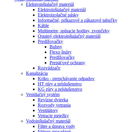
Elektroinštalačný materiál
Elektroinštalačný materiál
Elektroizolačné pásky
Informačné, príkazové a zákazové tabuľky
Káble
Multimetre, spínacie hodiny, zvončeky
Ostatný elektroinštalačný materiál
Predlžovačky
Bubny
Flexo šnúry
Predlžovačky
Prepäťové ochrany
Rozvádzače
Kanalizácia
Krtko - prepchávanie odpadov
HT rúry a príslušenstvo
KG rúry a príslušenstvo
Ventilačný systém
Revízne dvierka
Rozvody vetrania
Ventilátory
Vetracie mriežky
Vodoinštalačný materiál
Filtre a úprava vody
Fitingy mosadzné