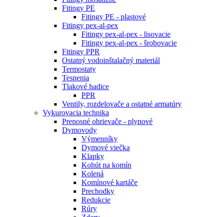
Fitingy PE
Fitingy PE - plastové
Fitingy pex-al-pex
Fitingy pex-al-pex - lisovacie
Fitingy pex-al-pex - šrobovacie
Fitingy PPR
Ostatný vodoinštalačný materiál
Termostaty
Tesnenia
Tlakové hadice
PPR
Ventily, rozdelovače a ostatné armatúry
Vykurovacia technika
Prenosné ohrievače - plynové
Dymovody
Výmenníky
Dymové viečka
Klapky
Kohút na komín
Kolená
Komínové kartáče
Prechodky
Redukcie
Rúry