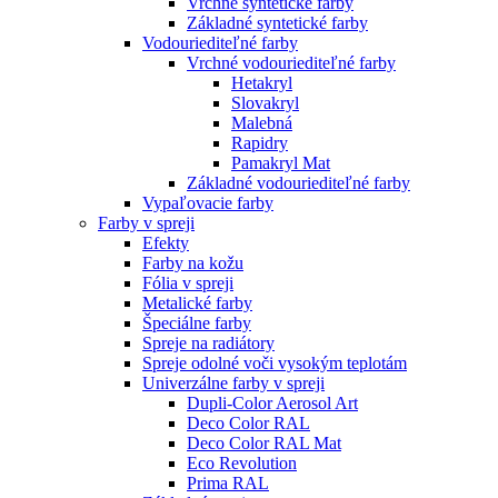
Vrchné syntetické farby
Základné syntetické farby
Vodouriediteľné farby
Vrchné vodouriediteľné farby
Hetakryl
Slovakryl
Malebná
Rapidry
Pamakryl Mat
Základné vodouriediteľné farby
Vypaľovacie farby
Farby v spreji
Efekty
Farby na kožu
Fólia v spreji
Metalické farby
Špeciálne farby
Spreje na radiátory
Spreje odolné voči vysokým teplotám
Univerzálne farby v spreji
Dupli-Color Aerosol Art
Deco Color RAL
Deco Color RAL Mat
Eco Revolution
Prima RAL