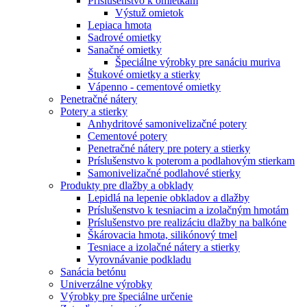
Príslušenstvo k omietkam
Výstuž omietok
Lepiaca hmota
Sadrové omietky
Sanačné omietky
Špeciálne výrobky pre sanáciu muriva
Štukové omietky a stierky
Vápenno - cementové omietky
Penetračné nátery
Potery a stierky
Anhydritové samonivelizačné potery
Cementové potery
Penetračné nátery pre potery a stierky
Príslušenstvo k poterom a podlahovým stierkam
Samonivelizačné podlahové stierky
Produkty pre dlažby a obklady
Lepidlá na lepenie obkladov a dlažby
Príslušenstvo k tesniacim a izolačným hmotám
Príslušenstvo pre realizáciu dlažby na balkóne
Škárovacia hmota, silikónový tmel
Tesniace a izolačné nátery a stierky
Vyrovnávanie podkladu
Sanácia betónu
Univerzálne výrobky
Výrobky pre špeciálne určenie