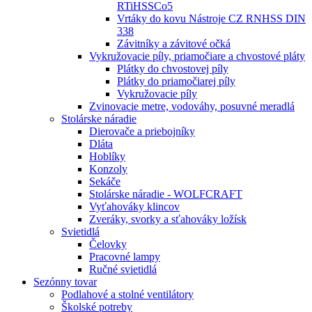
RTiHSSCo5
Vrtáky do kovu Nástroje CZ RNHSS DIN
338
Závitníky a závitové očká
Vykružovacie píly, priamočiare a chvostové pláty
Plátky do chvostovej píly
Plátky do priamočiarej píly
Vykružovacie píly
Zvinovacie metre, vodováhy, posuvné meradlá
Stolárske náradie
Dierovače a priebojníky
Dláta
Hoblíky
Konzoly
Sekáče
Stolárske náradie - WOLFCRAFT
Vyťahováky klincov
Zveráky, svorky a sťahováky ložísk
Svietidlá
Čelovky
Pracovné lampy
Ručné svietidlá
Sezónny tovar
Podlahové a stolné ventilátory
Školské potreby