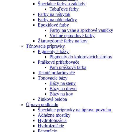
Špeciálne farby a základy
Tabuľové farby
Farby na nábytok
Farby na obkladačky
Epoxidové farby
Farby na vane a sprchové vaničky
Vrchné epoxidové farby
Žiaruvzdorné farby na kov
Tónovacie prípravky
Pigmenty a bázy
Pigmenty do kolorovacích strojov
Práškové prifarbovače
Pam prášková farba
Tekuté prifarbovače
Tónovacie bázy
Bázy na steny
Bázy na drevo
Bázy na kov
Zinková beloba
Úprava podkladu
Špeciálne prípravky na úpravu povrchu
Adhézne mostíky
Hydrofobizácia
Hydroizolácie
Penetrácie