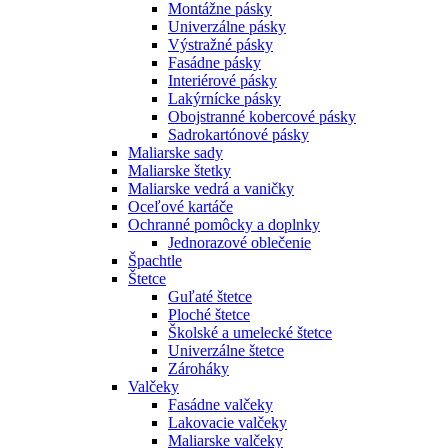
Montážne pásky
Univerzálne pásky
Výstražné pásky
Fasádne pásky
Interiérové pásky
Lakýrnícke pásky
Obojstranné kobercové pásky
Sadrokartónové pásky
Maliarske sady
Maliarske štetky
Maliarske vedrá a vaničky
Oceľové kartáče
Ochranné pomôcky a doplnky
Jednorazové oblečenie
Špachtle
Štetce
Guľaté štetce
Ploché štetce
Školské a umelecké štetce
Univerzálne štetce
Zároháky
Valčeky
Fasádne valčeky
Lakovacie valčeky
Maliarske valčeky