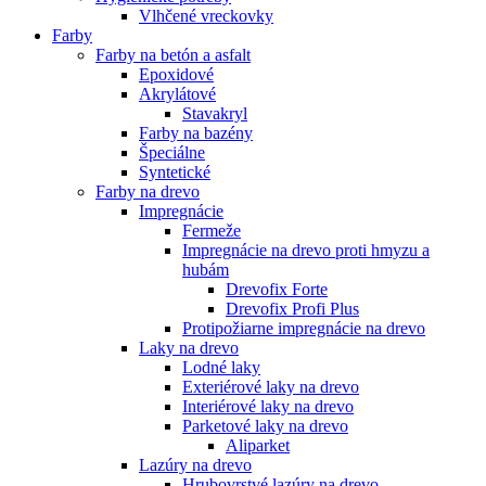
Vlhčené vreckovky
Farby
Farby na betón a asfalt
Epoxidové
Akrylátové
Stavakryl
Farby na bazény
Špeciálne
Syntetické
Farby na drevo
Impregnácie
Fermeže
Impregnácie na drevo proti hmyzu a
hubám
Drevofix Forte
Drevofix Profi Plus
Protipožiarne impregnácie na drevo
Laky na drevo
Lodné laky
Exteriérové laky na drevo
Interiérové laky na drevo
Parketové laky na drevo
Aliparket
Lazúry na drevo
Hrubovrstvé lazúry na drevo