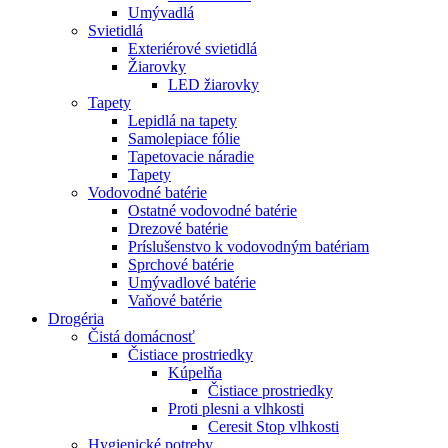
Umývadlá
Svietidlá
Exteriérové svietidlá
Žiarovky
LED žiarovky
Tapety
Lepidlá na tapety
Samolepiace fólie
Tapetovacie náradie
Tapety
Vodovodné batérie
Ostatné vodovodné batérie
Drezové batérie
Príslušenstvo k vodovodným batériam
Sprchové batérie
Umývadlové batérie
Vaňové batérie
Drogéria
Čistá domácnosť
Čistiace prostriedky
Kúpelňa
Čistiace prostriedky
Proti plesni a vlhkosti
Ceresit Stop vlhkosti
Hygienické potreby