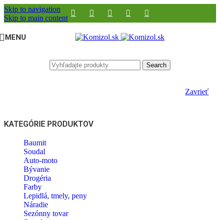
Skip to navigation
Skip to main content
MENU
Search
Zavrieť
KATEGÓRIE PRODUKTOV
Baumit
Soudal
Auto-moto
Bývanie
Drogéria
Farby
Lepidlá, tmely, peny
Náradie
Sezónny tovar