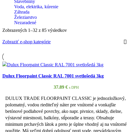
Stavebniny
Voda, elektrika, kúrenie
Záhrada
Železiarstvo
Nezaradené
Zobrazených 1–32 z 85 výsledkov
Zobraziť e-shop kategórie
Dulux Floorpaint Classic RAL 7001 svetlošedá 3kg
37.89
€
s DPH
DULUX TRADE FLOORPAINT CLASSIC je jednozložkový,
polomatný, vodou riediteľný náter pre vnútorné a vonkajšie
betónové podlahové povrchy, ako napr. pivnice, sklady, dielne,
výstavné miestnosti, balkóny, stĺporadie a terasy. Obsahuje
minimum prchavých látok a preto je úplne vhodný aj na vnútorné
použitie. Má veľmi dobrú odolnosť proti vode, prevádzkovým