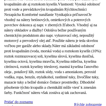
kvapalinám ale aj roztokom kyselín.Vlastnosti: Vysoká odolnosť
proti vode a prevádzkovým kvapalinám Rýchloschnúci
Nezapácha Komfortné nanášanie Vynikajúca priľnavosťJe
vhodný na nátery betónových, omietkových a poterových
povrchov dokonca aj napr. v zberných žľaboch. Vhodný aj na
nátery obkladov a dlažby! Odoláva bežne používaným
chemickým produktom ako napr. vykurovací olej, nepoužitý
motorový a prevodový olej atď. Použitie náteru je teda skvelou
voľbou pre garáže alebo sklady.Náter má základnú odolnosť
proti kvapalinám (voda, morská voda) a roztokom kyselín (10%):
roztok rozmrazovacej soli, kyselina sírová, kyselina dusičná,
kyselina octová, kyselina mravčia, Kyselina mliečna, kyselina
citrónová, roztok kyseliny trieslovej, mastná kyselina ľanového
oleja , potašový lúh, roztok sódy, voda s amoniakom, peroxid
vodíka, ropa, benzín, etylalkohol, rastlinné tuky, živočíšne tuky,
mazacie tuky a bežné domáce čistiace prostriedky. Dlhodobé
pôsobenie týchto kvapalín a chemikálií môže viesť k zmenám
farby. Funkčnosť náteru však zostáva aj tak zachovaná.
Pridať do zoznamu
Rýchle zobrazenie
PRIDAŤ DO KOŠÍKA