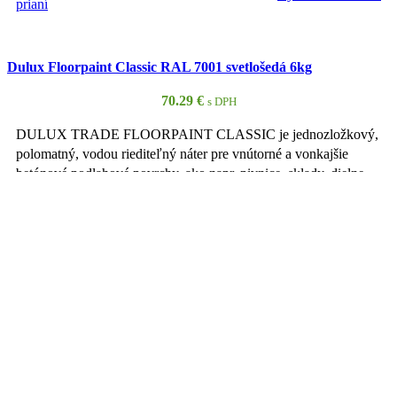
prianí
Dulux Floorpaint Classic RAL 7001 svetlošedá 6kg
70.29
€
s DPH
DULUX TRADE FLOORPAINT CLASSIC je jednozložkový,
polomatný, vodou riediteľný náter pre vnútorné a vonkajšie
betónové podlahové povrchy, ako napr. pivnice, sklady, dielne,
výstavné miestnosti, balkóny, stĺporadie a terasy. Obsahuje
minimum prchavých látok a preto je úplne vhodný aj na vnútorné
použitie. Má veľmi dobrú odolnosť proti vode, prevádzkovým
kvapalinám ale aj roztokom kyselín.Vlastnosti: Vysoká odolnosť
proti vode a prevádzkovým kvapalinám Rýchloschnúci
Nezapácha Komfortné nanášanie Vynikajúca priľnavosťJe
vhodný na nátery betónových, omietkových a poterových
povrchov dokonca aj napr. v zberných žľaboch. Vhodný aj na
nátery obkladov a dlažby! Odoláva bežne používaným
chemickým produktom ako napr. vykurovací olej, nepoužitý
motorový a prevodový olej atď. Použitie náteru je teda skvelou