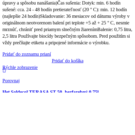
úpravy a spôsobu nanášania)Čas sušenia: Dotyk: min. 6 hodín
sušené: cca. 24 - 48 hodín pretierateľnosť (20 ° C): min. 12 hodín
(najlepšie 24 hodín)Skladovanie: 36 mesiacov od dátumu výroby v
originálnom neotvorenom balení pri teplote +5 až + 25 ° C, nesmie
mrznúť, chrániť pred priamym slnečným žiarenímBalenie: 0,75 litra,
2,5 litra Používajte biocídy bezpečným spôsobom. Pred použitím si
vždy prečítajte etiketu a pripojené informácie o výrobku.
Pridať do zoznamu prianí
Pridať do košíka
Rýchle zobrazenie
Porovnaj
Het Soldecol TERASA ST 50- bezfarebný 0,75l
20.19
€
s DPH
Zmes vysoko kvalitných zváraných prírodných olejov a živíc s
kolofóniou na ochranné a dekoratívne nátery všetkých druhov
dreva, vrátane exotických (napr. Teak, bangkirai) v exteriéri aj
interiéri. Vyniká hlbokým prienikom, nepraská ani sa nešúpe. Ľahko