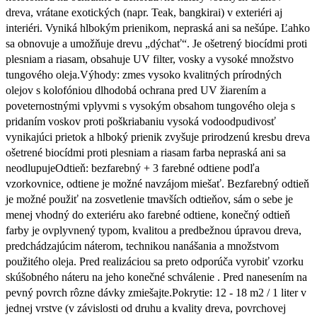
dreva, vrátane exotických (napr. Teak, bangkirai) v exteriéri aj
interiéri. Vyniká hlbokým prienikom, nepraská ani sa nešúpe. Ľahko
sa obnovuje a umožňuje drevu „dýchať“. Je ošetrený biocídmi proti
plesniam a riasam, obsahuje UV filter, vosky a vysoké množstvo
tungového oleja.Výhody: zmes vysoko kvalitných prírodných
olejov s kolofóniou dlhodobá ochrana pred UV žiarením a
poveternostnými vplyvmi s vysokým obsahom tungového oleja s
pridaním voskov proti poškriabaniu vysoká vodoodpudivosť
vynikajúci prietok a hlboký prienik zvyšuje prirodzenú kresbu dreva
ošetrené biocídmi proti plesniam a riasam farba nepraská ani sa
neodlupujeOdtieň: bezfarebný + 3 farebné odtiene podľa
vzorkovnice, odtiene je možné navzájom miešať. Bezfarebný odtieň
je možné použiť na zosvetlenie tmavších odtieňov, sám o sebe je
menej vhodný do exteriéru ako farebné odtiene, konečný odtieň
farby je ovplyvnený typom, kvalitou a predbežnou úpravou dreva,
predchádzajúcim náterom, technikou nanášania a množstvom
použitého oleja. Pred realizáciou sa preto odporúča vyrobiť vzorku
skúšobného náteru na jeho konečné schválenie . Pred nanesením na
pevný povrch rôzne dávky zmiešajte.Pokrytie: 12 - 18 m2 / 1 liter v
jednej vrstve (v závislosti od druhu a kvality dreva, povrchovej