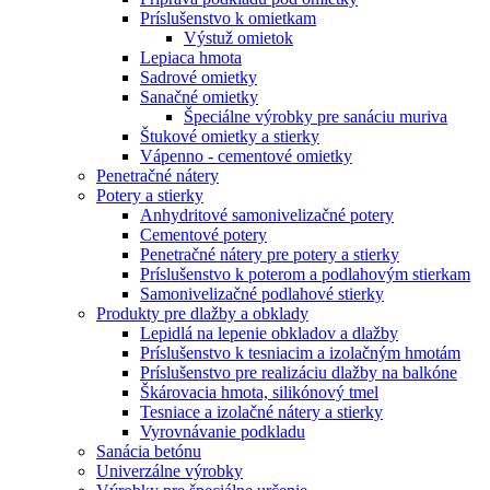
Príslušenstvo k omietkam
Výstuž omietok
Lepiaca hmota
Sadrové omietky
Sanačné omietky
Špeciálne výrobky pre sanáciu muriva
Štukové omietky a stierky
Vápenno - cementové omietky
Penetračné nátery
Potery a stierky
Anhydritové samonivelizačné potery
Cementové potery
Penetračné nátery pre potery a stierky
Príslušenstvo k poterom a podlahovým stierkam
Samonivelizačné podlahové stierky
Produkty pre dlažby a obklady
Lepidlá na lepenie obkladov a dlažby
Príslušenstvo k tesniacim a izolačným hmotám
Príslušenstvo pre realizáciu dlažby na balkóne
Škárovacia hmota, silikónový tmel
Tesniace a izolačné nátery a stierky
Vyrovnávanie podkladu
Sanácia betónu
Univerzálne výrobky