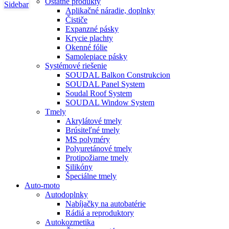
Ostatné produkty
Sidebar
Aplikačné náradie, doplnky
Čističe
Expanzné pásky
Krycie plachty
Okenné fólie
Samolepiace pásky
Systémové riešenie
SOUDAL Balkon Construkcion
SOUDAL Panel System
Soudal Roof System
SOUDAL Window System
Tmely
Akrylátové tmely
Brúsiteľné tmely
MS polyméry
Polyuretánové tmely
Protipožiarne tmely
Silikóny
Špeciálne tmely
Auto-moto
Autodoplnky
Nabíjačky na autobatérie
Rádiá a reproduktory
Autokozmetika