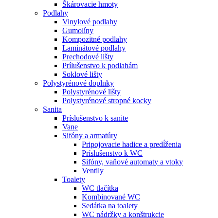
Škárovacie hmoty
Podlahy
Vinylové podlahy
Gumolíny
Kompozitné podlahy
Laminátové podlahy
Prechodové lišty
Prílušenstvo k podlahám
Soklové lišty
Polystyrénové doplnky
Polystyrénové lišty
Polystyrénové stropné kocky
Sanita
Príslušenstvo k sanite
Vane
Sifóny a armatúry
Pripojovacie hadice a predĺženia
Príslušenstvo k WC
Sifóny, vaňové automaty a vtoky
Ventily
Toalety
WC tlačítka
Kombinované WC
Sedátka na toalety
WC nádržky a konštrukcie