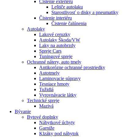
Čistenie exteriéru
Leštiče autolaku
Starostlivosť o disky a pneumatiky
Čistenie interiéru
Čistenie čalúnenia
Autolaky
Lakové ceruzky
Autolaky Škoda/VW
Laky na autobrzdy
Spreje Cars
Tuningové spreje
Ochranné nátery, auto tmely
Antikorózne ochranné prostriedky
Autotmely
Laminovacie súpravy
Tesniace hmoty
Tužidlá
Vyrovnávacie látky
Technické spreje
Mazivá
Bývanie
Bytové doplnky
Nábytkové úchyty
Garniže
Klzáky pod nábytok