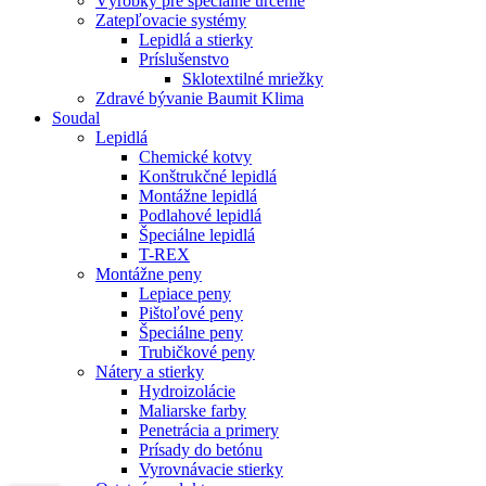
Výrobky pre špeciálne určenie
Zatepľovacie systémy
Lepidlá a stierky
Príslušenstvo
Sklotextilné mriežky
Zdravé bývanie Baumit Klima
Soudal
Lepidlá
Chemické kotvy
Konštrukčné lepidlá
Montážne lepidlá
Podlahové lepidlá
Špeciálne lepidlá
T-REX
Montážne peny
Lepiace peny
Pištoľové peny
Špeciálne peny
Trubičkové peny
Nátery a stierky
Hydroizolácie
Maliarske farby
Penetrácia a primery
Prísady do betónu
Vyrovnávacie stierky