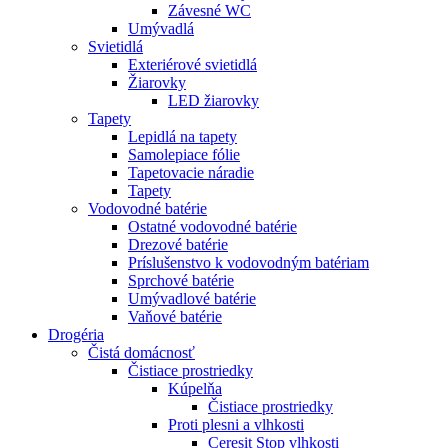
Závesné WC
Umývadlá
Svietidlá
Exteriérové svietidlá
Žiarovky
LED žiarovky
Tapety
Lepidlá na tapety
Samolepiace fólie
Tapetovacie náradie
Tapety
Vodovodné batérie
Ostatné vodovodné batérie
Drezové batérie
Príslušenstvo k vodovodným batériam
Sprchové batérie
Umývadlové batérie
Vaňové batérie
Drogéria
Čistá domácnosť
Čistiace prostriedky
Kúpelňa
Čistiace prostriedky
Proti plesni a vlhkosti
Ceresit Stop vlhkosti