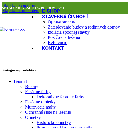
Skip to navigation
VŠETKO PRE VAŠU STAVBU, DOM, BYT ...
Skip to main content
E-SHOP
STAVEBNÁ ČINNOSŤ
Oprava strechy
Zateplovanie budov a rodinných domov
Izolácia spodnej stavby
Požičovňa lešenia
Referencie
KONTAKT
Kategórie produktov
Baumit
Betóny
Fasádne farby
Dekoratívne fasádne farby
Fasádne omietky
Murovacie malty
Ochranné siete na lešenie
Omietky
Historické omietky
Príprava podkladu pod omietky