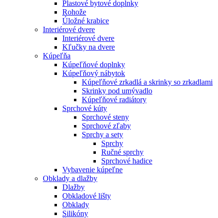
Plastové bytové doplnky
Rohože
Úložné krabice
Interiérové dvere
Interiérové dvere
Kľučky na dvere
Kúpeľňa
Kúpeľňové doplnky
Kúpeľňový nábytok
Kúpeľňové zrkadlá a skrinky so zrkadlami
Skrinky pod umývadlo
Kúpeľňové radiátory
Sprchové kúty
Sprchové steny
Sprchové zľaby
Sprchy a sety
Sprchy
Ručné sprchy
Sprchové hadice
Vybavenie kúpeľne
Obklady a dlažby
Dlažby
Obkladové lišty
Obklady
Silikóny