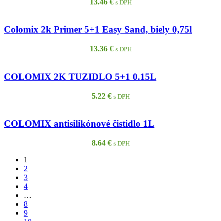
13.46
€
s DPH
Colomix 2k Primer 5+1 Easy Sand, biely 0,75l
13.36
€
s DPH
COLOMIX 2K TUZIDLO 5+1 0.15L
5.22
€
s DPH
COLOMIX antisilikónové čistidlo 1L
8.64
€
s DPH
1
2
3
4
…
8
9