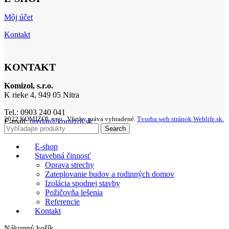
Môj účet
Kontakt
KONTAKT
Komizol, s.r.o.
K rieke 4, 949 05 Nitra
Tel.: 0903 240 041
2022 KOMIZOL s.r.o., Všetky práva vyhradené.
Tvorba web stránok Weblife.sk.
E-mail:
predaj@komizol.sk
Search
E-shop
Stavebná činnosť
Oprava strechy
Zateplovanie budov a rodinných domov
Izolácia spodnej stavby
Požičovňa lešenia
Referencie
Kontakt
Nákupný košík