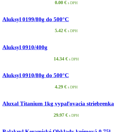
0.00
€
s DPH
Aluksyl 0199/80g do 500°C
5.42
€
s DPH
Aluksyl 0910/400g
14.34
€
s DPH
Aluksyl 0910/80g do 500°C
4.29
€
s DPH
Aluxal Titanium 1kg vypaľovacia striebrenka
29.97
€
s DPH
Balakryl Keramické Obklady krémová 0,75l