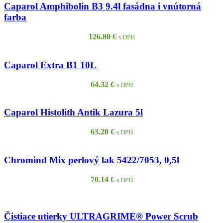
Caparol Amphibolin B3 9.4l fasádna i vnútorná
farba
126.80
€
s DPH
Caparol Extra B1 10L
64.32
€
s DPH
Caparol Histolith Antik Lazura 5l
63.20
€
s DPH
Chromind Mix perlový lak 5422/7053, 0,5l
70.14
€
s DPH
Čistiace utierky ULTRAGRIME® Power Scrub