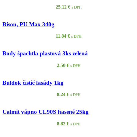
25.12
€
s DPH
Bison, PU Max 340g
11.84
€
s DPH
Body špachtla plastová 3ks zelená
2.50
€
s DPH
Buldok čistič fasády 1kg
8.24
€
s DPH
Calmit vápno CL90S hasené 25kg
8.82
€
s DPH