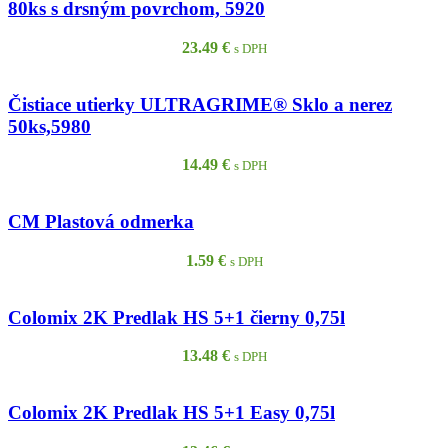
80ks s drsným povrchom, 5920
23.49
€
s DPH
Čistiace utierky ULTRAGRIME® Sklo a nerez
50ks,5980
14.49
€
s DPH
CM Plastová odmerka
1.59
€
s DPH
Colomix 2K Predlak HS 5+1 čierny 0,75l
13.48
€
s DPH
Colomix 2K Predlak HS 5+1 Easy 0,75l