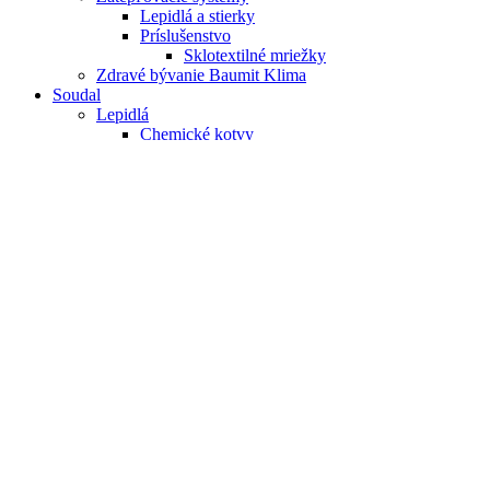
Lepidlá a stierky
Príslušenstvo
Sklotextilné mriežky
Zdravé bývanie Baumit Klima
Soudal
Lepidlá
Chemické kotvy
Konštrukčné lepidlá
Montážne lepidlá
Podlahové lepidlá
Špeciálne lepidlá
T-REX
Montážne peny
Lepiace peny
Pištoľové peny
Špeciálne peny
Trubičkové peny
Nátery a stierky
Hydroizolácie
Maliarske farby
Penetrácia a primery
Prísady do betónu
Vyrovnávacie stierky
Ostatné produkty
Aplikačné náradie, doplnky