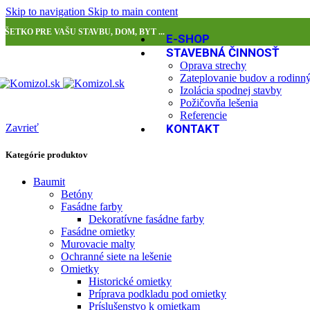
Skip to navigation
Skip to main content
VŠETKO PRE VAŠU STAVBU, DOM, BYT ...
E-SHOP
STAVEBNÁ ČINNOSŤ
Oprava strechy
Zateplovanie budov a rodin
Izolácia spodnej stavby
Požičovňa lešenia
Referencie
Zavrieť
KONTAKT
Kategórie produktov
Baumit
Betóny
Fasádne farby
Dekoratívne fasádne farby
Fasádne omietky
Murovacie malty
Ochranné siete na lešenie
Omietky
Historické omietky
Príprava podkladu pod omietky
Príslušenstvo k omietkam