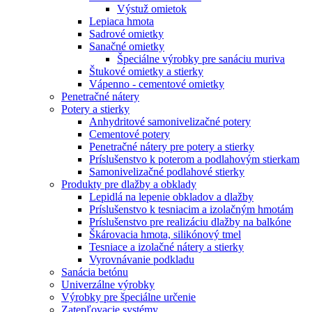
Výstuž omietok
Lepiaca hmota
Sadrové omietky
Sanačné omietky
Špeciálne výrobky pre sanáciu muriva
Štukové omietky a stierky
Vápenno - cementové omietky
Penetračné nátery
Potery a stierky
Anhydritové samonivelizačné potery
Cementové potery
Penetračné nátery pre potery a stierky
Príslušenstvo k poterom a podlahovým stierkam
Samonivelizačné podlahové stierky
Produkty pre dlažby a obklady
Lepidlá na lepenie obkladov a dlažby
Príslušenstvo k tesniacim a izolačným hmotám
Príslušenstvo pre realizáciu dlažby na balkóne
Škárovacia hmota, silikónový tmel
Tesniace a izolačné nátery a stierky
Vyrovnávanie podkladu
Sanácia betónu
Univerzálne výrobky
Výrobky pre špeciálne určenie
Zatepľovacie systémy