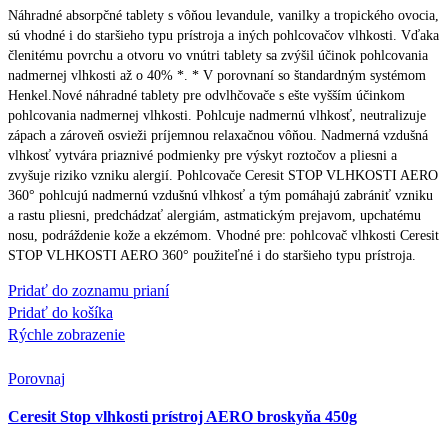
Náhradné absorpčné tablety s vôňou levandule, vanilky a tropického ovocia,
sú vhodné i do staršieho typu prístroja a iných pohlcovačov vlhkosti. Vďaka
členitému povrchu a otvoru vo vnútri tablety sa zvýšil účinok pohlcovania
nadmernej vlhkosti až o 40% *. * V porovnaní so štandardným systémom
Henkel.Nové náhradné tablety pre odvlhčovače s ešte vyšším účinkom
pohlcovania nadmernej vlhkosti. Pohlcuje nadmernú vlhkosť, neutralizuje
zápach a zároveň osvieži príjemnou relaxačnou vôňou. Nadmerná vzdušná
vlhkosť vytvára priaznivé podmienky pre výskyt roztočov a pliesni a
zvyšuje riziko vzniku alergií. Pohlcovače Ceresit STOP VLHKOSTI AERO
360° pohlcujú nadmernú vzdušnú vlhkosť a tým pomáhajú zabrániť vzniku
a rastu pliesni, predchádzať alergiám, astmatickým prejavom, upchatému
nosu, podráždenie kože a ekzémom. Vhodné pre: pohlcovač vlhkosti Ceresit
STOP VLHKOSTI AERO 360° použiteľné i do staršieho typu prístroja.
Pridať do zoznamu prianí
Pridať do košíka
Rýchle zobrazenie
Porovnaj
Ceresit Stop vlhkosti prístroj AERO broskyňa 450g