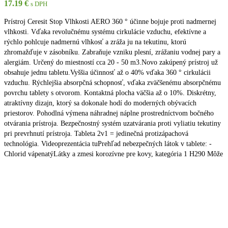
17.19
€
s DPH
Prístroj Ceresit Stop Vlhkosti AERO 360 ° účinne bojuje proti nadmernej
vlhkosti. Vďaka revolučnému systému cirkulácie vzduchu, efektívne a
rýchlo pohlcuje nadmernú vlhkosť a zráža ju na tekutinu, ktorú
zhromažďuje v zásobníku. Zabraňuje vzniku plesní, zrážaniu vodnej pary a
alergiám. Určený do miestností cca 20 - 50 m3.Novo zakúpený prístroj už
obsahuje jednu tabletu.Vyššia účinnosť až o 40% vďaka 360 ° cirkulácii
vzduchu. Rýchlejšia absorpčná schopnosť, vďaka zväčšenému absorpčnému
povrchu tablety s otvorom. Kontaktná plocha väčšia až o 10%. Diskrétny,
atraktívny dizajn, ktorý sa dokonale hodí do moderných obývacích
priestorov. Pohodlná výmena náhradnej náplne prostredníctvom bočného
otvárania prístroja. Bezpečnostný systém uzatvárania proti vyliatiu tekutiny
pri prevrhnutí prístroja. Tableta 2v1 = jedinečná protizápachová
technológia. Videoprezentácia tuPrehľad nebezpečných látok v tablete: -
Chlorid vápenatýLátky a zmesi korozívne pre kovy, kategória 1 H290 Môže
byť korozívna pre kovy. Podráždenie očí, kategória 2 H319 Spôsobuje
vážne podráždenie očí.
Pridať do zoznamu prianí
Pridať do košíka
Rýchle zobrazenie