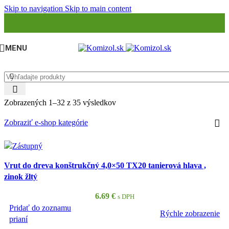
Skip to navigation
Skip to main content
MENU
Zobrazených 1–32 z 35 výsledkov
Zobraziť e-shop kategórie
Vrut do dreva konštrukčný 4,0×50 TX20 tanierová hlava ,
zinok žltý
6.69
€
s DPH
Pridať do zoznamu
Rýchle zobrazenie
PRIDAŤ DO KOŠÍKA
prianí