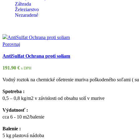
Záhrada
Železiarstvo
Nezaradené
Porovnaj
AntiSulfat Ochrana proti soliam
191.90
€
s DPH
Vodný roztok na chemické ošetrenie muriva poškodeného soľami ( sulfá
Spotreba :
0,5 – 0,8 kg/m2 v závislosti od obsahu solí v murive
Výdatnosť :
cca 6 - 10 m2/balenie
Balenie :
5 kg plastová nádoba