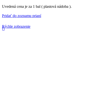
Uvedená cena je za 1 bal ( plastová nádoba ).
Pridať do zoznamu prianí
Rýchle zobrazenie
Porovnaj
Sanova Protect izolačná malta
50.45
€
s DPH
Izolačná malta na báze cementu na plošnú izioláciu zvislých konštru
Spotreba :
cca 2 – 4 kg/m2 – ľahké zaťaženie, náter
cca 4 – 6 kg/m2 – silné zaťaženie, stierka
Výdatnosť :
cca 6 – 12 m2/vrece v prípade realizácie náteru proti ľahkému zaťaž
cca 4 – 6 m2/vrece v prípade realizácie stierky proti silnému zaťažen