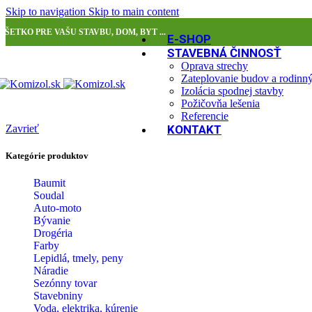
Skip to navigation
Skip to main content
VŠETKO PRE VAŠU STAVBU, DOM, BYT ...
E-SHOP
STAVEBNÁ ČINNOSŤ
Oprava strechy
Zateplovanie budov a rodin
Izolácia spodnej stavby
Požičovňa lešenia
Referencie
Zavrieť
KONTAKT
Kategórie produktov
Baumit
Soudal
Auto-moto
Bývanie
Drogéria
Farby
Lepidlá, tmely, peny
Náradie
Sezónny tovar
Stavebniny
Voda, elektrika, kúrenie