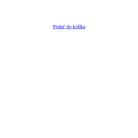
Pridať do košíka
kcií. Nie je vhodná na ochranu tepelnoizolačných systémov pred pôsobe
eniu vlhkosťou
iu vlhkosťou