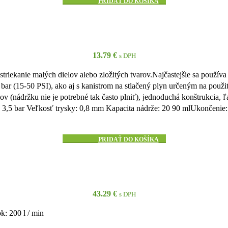
PRIDAŤ DO KOŠÍKA
13.79
€
s DPH
ekanie malých dielov alebo zložitých tvarov.Najčastejšie sa používa p
 (15-50 PSI), ako aj s kanistrom na stlačený plyn určeným na použiti
 (nádržku nie je potrebné tak často plniť), jednoduchá konštrukcia, 
 bar Veľkosť trysky: 0,8 mm Kapacita nádrže: 20 90 mlUkončenie: Ae
PRIDAŤ DO KOŠÍKA
43.29
€
s DPH
k: 200 l / min