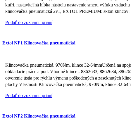
kufri. nastaviteľná hĺbka nástrelu nastavenie smeru výfuku vzduch
klincovačka pneumatická 2v1, EXTOL PREMIUM: sklon klincov: 90° 
Pridať do zoznamu prianí
Extol NF1 Klincovačka pneumatická
Klincovačka pneumatická, 970Nm, klince 32-64mmUrčená na spojovac
obkladacie práce a pod. Vhodné klince - 8862633, 8862634, 886263
otvorenie ústia pre rýchlu výmenu poškodených a zaseknutých klin
plochy Vlastnosti Klincovačka pneumatická, 970Nm, klince 32
Pridať do zoznamu prianí
Extol NF2 Klincovačka pneumatická