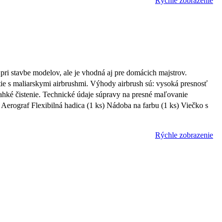
Rýchle zobrazenie
ri stavbe modelov, ale je vhodná aj pre domácich majstrov.
e s maliarskymi airbrushmi. Výhody airbrush sú: vysoká presnosť
ľahké čistenie. Technické údaje súpravy na presné maľovanie
rograf Flexibilná hadica (1 ks) Nádoba na farbu (1 ks) Viečko s
Rýchle zobrazenie