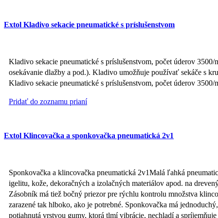
Extol Kladivo sekacie pneumatické s príslušenstvom
Kladivo sekacie pneumatické s príslušenstvom, počet úderov 3500/m
osekávanie dlažby a pod.). Kladivo umožňuje používať sekáče s kr
Kladivo sekacie pneumatické s príslušenstvom, počet úderov 35
Pridať do zoznamu prianí
Extol Klincovačka a sponkovačka pneumatická 2v1
Sponkovačka a klincovačka pneumatická 2v1Malá ľahká pneumatická k
igelitu, kože, dekoračných a izolačných materiálov apod. na dreve
Zásobník má tiež bočný priezor pre rýchlu kontrolu množstva klincov 
zarazené tak hlboko, ako je potrebné. Sponkovačka má jednoduchý,
potiahnutá vrstvou gumy, ktorá tlmí vibrácie, nechladí a spríjemň