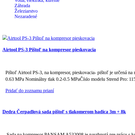
Voda, elektrika, kúrenie
Záhrada
Železiarstvo
Nezaradené
Airtool PS-3 Pištoľ na kompresor pieskovacia
Pištoľ Airtool PS-3, na kompresor, pieskovacia- pištoľ je určená na 
0.63 MPa Nominálny tlak 0.2-0.5 MPaČíslo modelu Strend Pro: 11
Pridať do zoznamu prianí
Dedra Čerpadlová sada pištoľ s tlakomerom hadica 3m + 8k
Sada na kompresor PANSAM A532008 je navrhnutá pre prácu s kompr