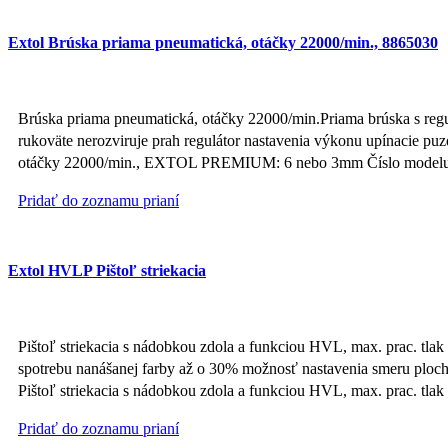
Extol Brúska priama pneumatická, otáčky 22000/min., 8865030
Brúska priama pneumatická, otáčky 22000/min.Priama brúska s regul
rukoväte nerozviruje prah regulátor nastavenia výkonu upínacie pu
otáčky 22000/min., EXTOL PREMIUM: 6 nebo 3mm Číslo modelu
Pridať do zoznamu prianí
Extol HVLP Pištoľ striekacia
Pištoľ striekacia s nádobkou zdola a funkciou HVL, max. prac. t
spotrebu nanášanej farby až o 30% možnosť nastavenia smeru ploch
Pištoľ striekacia s nádobkou zdola a funkciou HVL, max. prac.
Pridať do zoznamu prianí