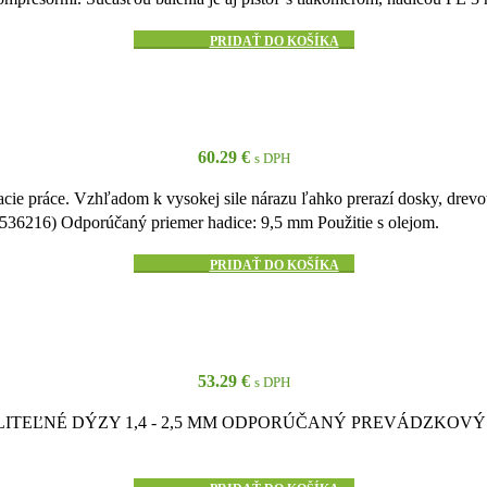
PRIDAŤ DO KOŠÍKA
60.29
€
s DPH
acie práce. Vzhľadom k vysokej sile nárazu ľahko prerazí dosky, drevo
216) Odporúčaný priemer hadice: 9,5 mm Použitie s olejom.
PRIDAŤ DO KOŠÍKA
53.29
€
s DPH
LITEĽNÉ DÝZY 1,4 - 2,5 MM ODPORÚČANÝ PREVÁDZKOVÝ TL