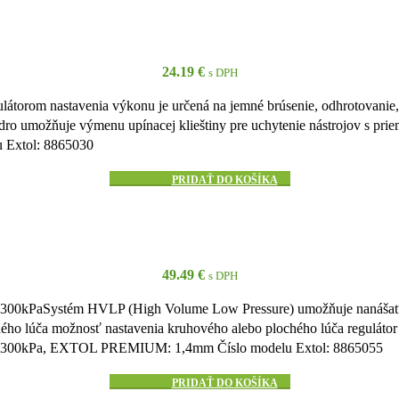
24.19
€
s DPH
átorom nastavenia výkonu je určená na jemné brúsenie, odhrotovanie, 
zdro umožňuje výmenu upínacej klieštiny pre uchytenie nástrojov s pr
 Extol: 8865030
PRIDAŤ DO KOŠÍKA
49.49
€
s DPH
lak 300kPaSystém HVLP (High Volume Low Pressure) umožňuje nanášať v
ého lúča možnosť nastavenia kruhového alebo plochého lúča regulátor 
 tlak 300kPa, EXTOL PREMIUM: 1,4mm Číslo modelu Extol: 8865055
PRIDAŤ DO KOŠÍKA