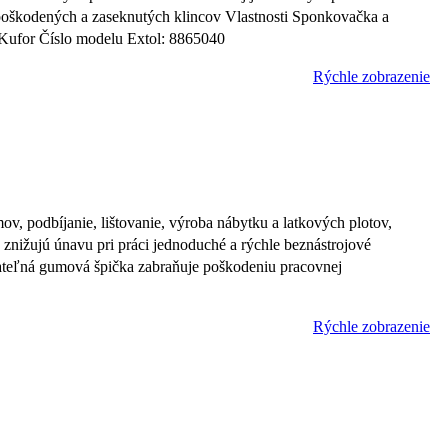
u poškodených a zaseknutých klincov Vlastnosti Sponkovačka a
 Kufor Číslo modelu Extol: 8865040
Rýchle zobrazenie
 podbíjanie, lištovanie, výroba nábytku a latkových plotov,
nižujú únavu pri práci jednoduché a rýchle beznástrojové
mateľná gumová špička zabraňuje poškodeniu pracovnej
Rýchle zobrazenie