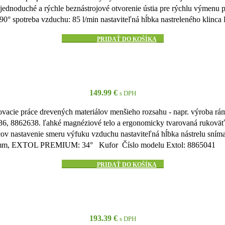
u jednoduché a rýchle beznástrojové otvorenie ústia pre rýchlu výmen
spotreba vzduchu: 85 l/min nastaviteľná hĺbka nastreleného klinca
PRIDAŤ DO KOŠÍKA
149.99
€
s DPH
ie práce drevených materiálov menšieho rozsahu - napr. výroba rámov,
6, 8862638. ľahké magnéziové telo a ergonomicky tvarovaná rukoväť z
cov nastavenie smeru výfuku vzduchu nastaviteľná hĺbka nástrelu sní
-64mm, EXTOL PREMIUM: 34° Kufor Číslo modelu Extol: 8865041
PRIDAŤ DO KOŠÍKA
193.39
€
s DPH