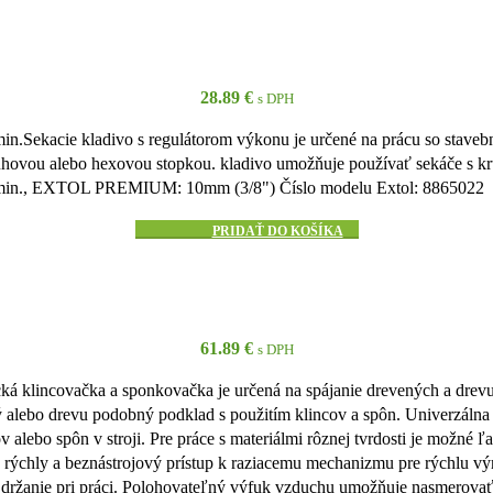
28.89
€
s DPH
in.Sekacie kladivo s regulátorom výkonu je určené na prácu so stavebn
uhovou alebo hexovou stopkou. kladivo umožňuje používať sekáče s k
00/min., EXTOL PREMIUM: 10mm (3/8") Číslo modelu Extol: 8865022
PRIDAŤ DO KOŠÍKA
61.89
€
s DPH
lincovačka a sponkovačka je určená na spájanie drevených a drevu pod
ný alebo drevu podobný podklad s použitím klincov a spôn. Univerzálna
alebo spôn v stroji. Pre práce s materiálmi rôznej tvrdosti je možné ľa
 rýchly a beznástrojový prístup k raziacemu mechanizmu pre rýchlu 
uje držanie pri práci. Polohovateľný výfuk vzduchu umožňuje nasmerova