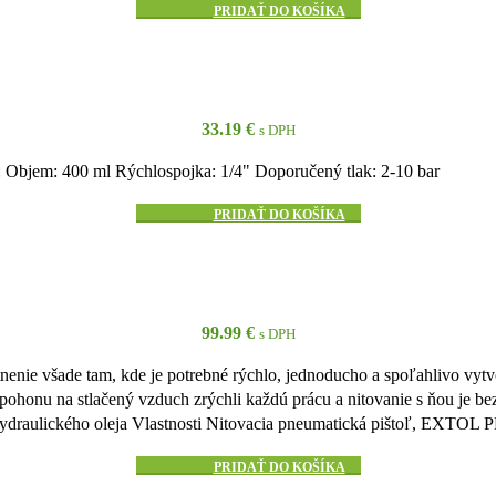
PRIDAŤ DO KOŠÍKA
33.19
€
s DPH
Objem: 400 ml Rýchlospojka: 1/4" Doporučený tlak: 2-10 bar
PRIDAŤ DO KOŠÍKA
99.99
€
s DPH
enie všade tam, kde je potrebné rýchlo, jednoducho a spoľahlivo vytvo
ohonu na stlačený vzduch zrýchli každú prácu a nitovanie s ňou je be
 hydraulického oleja Vlastnosti Nitovacia pneumatická pištoľ, EXTO
PRIDAŤ DO KOŠÍKA