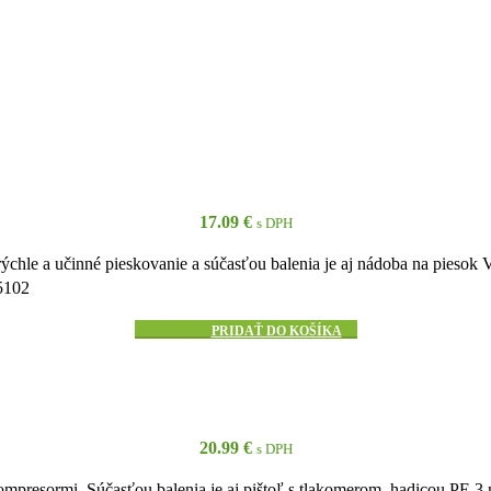
17.09
€
s DPH
rýchle a učinné pieskovanie a súčasťou balenia je aj nádoba na piesok V
5102
PRIDAŤ DO KOŠÍKA
20.99
€
s DPH
esormi. Súčasťou balenia je aj pištoľ s tlakomerom, hadicou PE 3 m