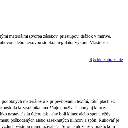
ými materiálmi (tvorba zásekov, priestupov, drážok v murive,
ruhovou alebo hexovou stopkou regulátor výkonu Vlastnosti
Rýchle zobrazenie
obných materiálov a k pripevňovaniu textílií, fólií, plachiet,
 konštrukcia zásobníka umožňuje používať spony aj klince.
hko nastaviť silu úderu tak , aby boli klinec alebo spona vždy
výmenu poškodených alebo zaseknutých klincov a spôn. Rukoväť je
ť vzduch výstupu mimo užívateľa. Stroj je uložený v praktickom