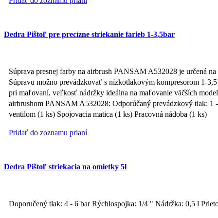
Pridať do zoznamu prianí
Dedra Pištoľ pre precízne striekanie farieb 1-3,5bar
Súprava presnej farby na airbrush PANSAM A532028 je určená na stri
Súpravu možno prevádzkovať s nízkotlakovým kompresorom 1-3,5 bar
pri maľovaní, veľkosť nádržky ideálna na maľovanie väčších modelov
airbrushom PANSAM A532028: Odporúčaný prevádzkový tlak: 1 - 3,5
ventilom (1 ks) Spojovacia matica (1 ks) Pracovná nádoba (1 ks)
Pridať do zoznamu prianí
Dedra Pištoľ striekacia na omietky 5l
Doporučený tlak: 4 - 6 bar Rýchlospojka: 1/4 " Nádržka: 0,5 l Prieto