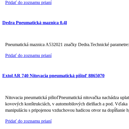
Pridať do zoznamu prianí
Dedra Pneumatická maznica 0.4l
Pneumatická maznica A532021 značky Dedra.Technické parametre: 
Pridať do zoznamu prianí
Extol AR 740 Nitovacia pneumatická pištoľ 8865070
Nitovacia pneumatická pištoľPneumatická nitovačka nachádza uplatn
kovových konštrukciách, v automobilových dielňach a pod. Vďaka p
manipuláciu s pripojenou vzduchovou hadicou otvor na dopĺňanie
Pridať do zoznamu prianí