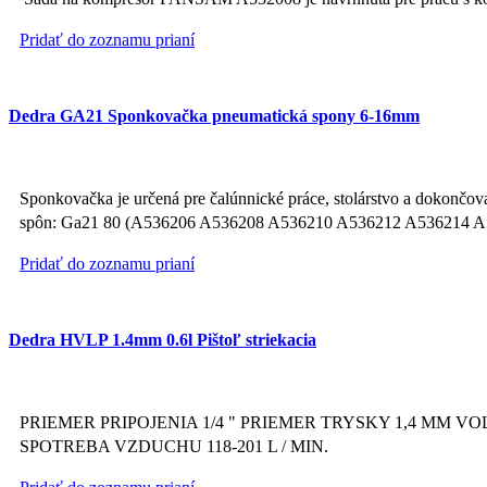
Pridať do zoznamu prianí
Dedra GA21 Sponkovačka pneumatická spony 6-16mm
Sponkovačka je určená pre čalúnnické práce, stolárstvo a dokončov
spôn: Ga21 80 (A536206 A536208 A536210 A536212 A536214 A536
Pridať do zoznamu prianí
Dedra HVLP 1.4mm 0.6l Pištoľ striekacia
PRIEMER PRIPOJENIA 1/4 " PRIEMER TRYSKY 1,4 MM VO
SPOTREBA VZDUCHU 118-201 L / MIN.