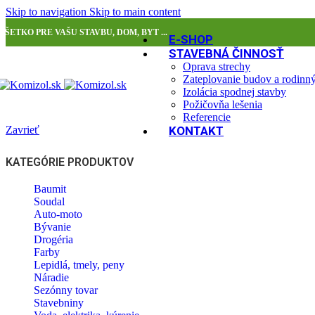
Skip to navigation
Skip to main content
VŠETKO PRE VAŠU STAVBU, DOM, BYT ...
E-SHOP
STAVEBNÁ ČINNOSŤ
Oprava strechy
Zateplovanie budov a rodin
Izolácia spodnej stavby
Požičovňa lešenia
Referencie
Zavrieť
KONTAKT
KATEGÓRIE PRODUKTOV
Baumit
Soudal
Auto-moto
Bývanie
Drogéria
Farby
Lepidlá, tmely, peny
Náradie
Sezónny tovar
Stavebniny