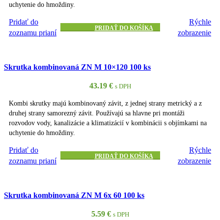
uchytenie do hmoždiny.
Pridať do
Rýchle
PRIDAŤ DO KOŠÍKA
zoznamu prianí
zobrazenie
Skrutka kombinovaná ZN M 10×120 100 ks
43.19
€
s DPH
Kombi skrutky majú kombinovaný závit, z jednej strany metrický a z
druhej strany samorezný závit. Používajú sa hlavne pri montáži
rozvodov vody, kanalizácie a klimatizácií v kombinácii s objímkami na
uchytenie do hmoždiny.
Pridať do
Rýchle
PRIDAŤ DO KOŠÍKA
zoznamu prianí
zobrazenie
Skrutka kombinovaná ZN M 6x 60 100 ks
5.59
€
s DPH