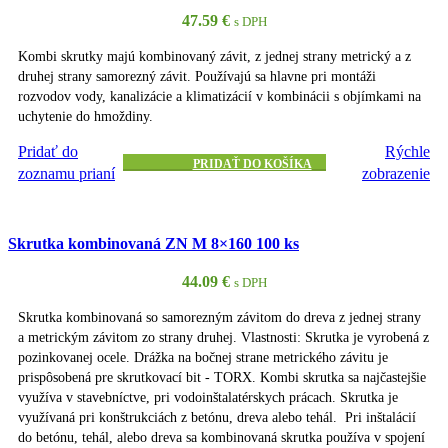
47.59
€
s DPH
Kombi skrutky majú kombinovaný závit, z jednej strany metrický a z
druhej strany samorezný závit. Používajú sa hlavne pri montáži
rozvodov vody, kanalizácie a klimatizácií v kombinácii s objímkami na
uchytenie do hmoždiny.
Pridať do
Rýchle
PRIDAŤ DO KOŠÍKA
zoznamu prianí
zobrazenie
Skrutka kombinovaná ZN M 8×160 100 ks
44.09
€
s DPH
Skrutka kombinovaná so samorezným závitom do dreva z jednej strany
a metrickým závitom zo strany druhej. Vlastnosti: Skrutka je vyrobená z
pozinkovanej ocele. Drážka na bočnej strane metrického závitu je
prispôsobená pre skrutkovací bit - TORX. Kombi skrutka sa najčastejšie
využíva v stavebníctve, pri vodoinštalatérskych prácach. Skrutka je
využívaná pri konštrukciách z betónu, dreva alebo tehál. Pri inštalácií
do betónu, tehál, alebo dreva sa kombinovaná skrutka používa v spojení