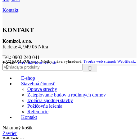
Kontakt
KONTAKT
Komizol, s.r.o.
K rieke 4, 949 05 Nitra
Tel.: 0903 240 041
2022 KOMIZOL s.r.o., Všetky práva vyhradené.
Tvorba web stránok Weblife.sk.
E-mail:
predaj@komizol.sk
E-shop
Stavebná činnosť
Oprava strechy
Zateplovanie budov a rodinných domov
Izolácia spodnej stavby
Požičovňa lešenia
Referencie
Kontakt
Nákupný košík
Zavrieť
Prihlásiť sa