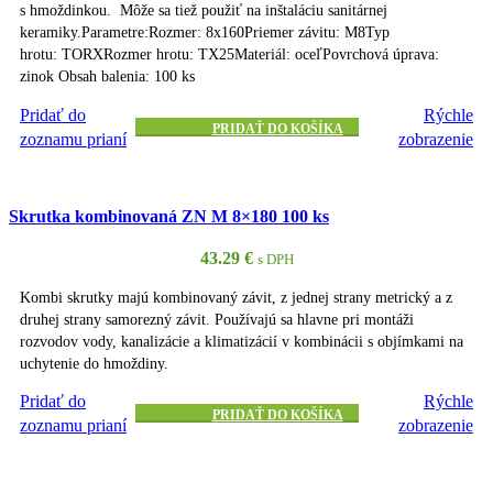
s hmoždinkou. Môže sa tiež použiť na inštaláciu sanitárnej
keramiky.Parametre:Rozmer: 8x160Priemer závitu: M8Typ
hrotu: TORXRozmer hrotu: TX25Materiál: oceľPovrchová úprava:
zinok Obsah balenia: 100 ks
Pridať do
Rýchle
PRIDAŤ DO KOŠÍKA
zoznamu prianí
zobrazenie
Skrutka kombinovaná ZN M 8×180 100 ks
43.29
€
s DPH
Kombi skrutky majú kombinovaný závit, z jednej strany metrický a z
druhej strany samorezný závit. Používajú sa hlavne pri montáži
rozvodov vody, kanalizácie a klimatizácií v kombinácii s objímkami na
uchytenie do hmoždiny.
Pridať do
Rýchle
PRIDAŤ DO KOŠÍKA
zoznamu prianí
zobrazenie