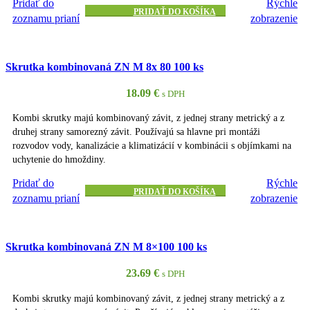
Pridať do
Rýchle
PRIDAŤ DO KOŠÍKA
zoznamu prianí
zobrazenie
Skrutka kombinovaná ZN M 8x 80 100 ks
18.09
€
s DPH
Kombi skrutky majú kombinovaný závit, z jednej strany metrický a z
druhej strany samorezný závit. Používajú sa hlavne pri montáži
rozvodov vody, kanalizácie a klimatizácií v kombinácii s objímkami na
uchytenie do hmoždiny.
Pridať do
Rýchle
PRIDAŤ DO KOŠÍKA
zoznamu prianí
zobrazenie
Skrutka kombinovaná ZN M 8×100 100 ks
23.69
€
s DPH
Kombi skrutky majú kombinovaný závit, z jednej strany metrický a z