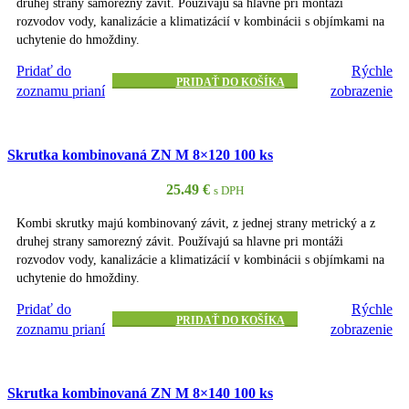
druhej strany samorezný závit. Používajú sa hlavne pri montáži
rozvodov vody, kanalizácie a klimatizácií v kombinácii s objímkami na
uchytenie do hmoždiny.
Pridať do
Rýchle
PRIDAŤ DO KOŠÍKA
zoznamu prianí
zobrazenie
Skrutka kombinovaná ZN M 8×120 100 ks
25.49
€
s DPH
Kombi skrutky majú kombinovaný závit, z jednej strany metrický a z
druhej strany samorezný závit. Používajú sa hlavne pri montáži
rozvodov vody, kanalizácie a klimatizácií v kombinácii s objímkami na
uchytenie do hmoždiny.
Pridať do
Rýchle
PRIDAŤ DO KOŠÍKA
zoznamu prianí
zobrazenie
Skrutka kombinovaná ZN M 8×140 100 ks