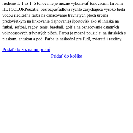
riedenie 1: 1 až 1: 5 tónovanie je možné vykonávať tónovacími farbami
HETCOLORPoužitie: bezrozpúšťadlová rýchlo zasychajúca vysoko biela
vodou riediteľná farba na označovanie trávnatých plôch určená
predovšetkým na linkovanie (lajnovanie) športovísk ako sú ihriská na
futbal, softbal, ragby, tenis, baseball, golf a na označovanie ostatných
voľnočasových trávnatých plôch. Farbu je možné použiť aj na ihriskách s
pieskom, antukou a pod. Farba je neškodná pre ľudí, zvieratá i rastliny.
Pridať do zoznamu prianí
Pridať do košíka