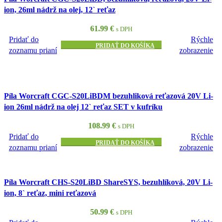
ion, 26ml nádrž na olej, 12` reťaz
61.99
€
s DPH
Pridať do
Rýchle
PRIDAŤ DO KOŠÍKA
zoznamu prianí
zobrazenie
Píla Worcraft CGC-S20LiBDM bezuhliková reťazová 20V Li-
ion 26ml nádrž na olej 12` reťaz SET v kufríku
108.99
€
s DPH
Pridať do
Rýchle
PRIDAŤ DO KOŠÍKA
zoznamu prianí
zobrazenie
Píla Worcraft CHS-S20LiBD ShareSYS, bezuhlíková, 20V Li-
ion, 8` reťaz, mini reťazová
50.99
€
s DPH