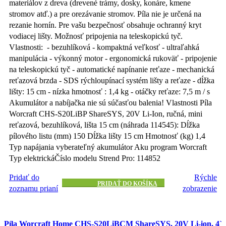
materiálov z dreva (drevené trámy, dosky, konáre, kmene
stromov atď.) a pre orezávanie stromov. Píla nie je určená na
rezanie hornín. Pre vašu bezpečnosť obsahuje ochranný kryt
vodiacej lišty. Možnosť pripojenia na teleskopickú tyč.
Vlastnosti: - bezuhlíková - kompaktná veľkosť - ultraľahká
manipulácia - výkonný motor - ergonomická rukoväť - pripojenie
na teleskopickú tyč - automatické napínanie reťaze - mechanická
reťazová brzda - SDS rýchloupínací systém lišty a reťaze - dĺžka
lišty: 15 cm - nízka hmotnosť : 1,4 kg - otáčky reťaze: 7,5 m / s
Akumulátor a nabíjačka nie sú súčasťou balenia! Vlastnosti Píla
Worcraft CHS-S20LiBP ShareSYS, 20V Li-Ion, ručná, mini
reťazová, bezuhlíková, lišta 15 cm (náhrada 114545): Dĺžka
pílového listu (mm) 150 Dĺžka lišty 15 cm Hmotnosť (kg) 1,4
Typ napájania vyberateľný akumulátor Aku program Worcraft
Typ elektrickáČíslo modelu Strend Pro: 114852
Pridať do
Rýchle
PRIDAŤ DO KOŠÍKA
zoznamu prianí
zobrazenie
Píla Worcraft Home CHS-S20LiBCM ShareSYS, 20V Li-ion, 4`