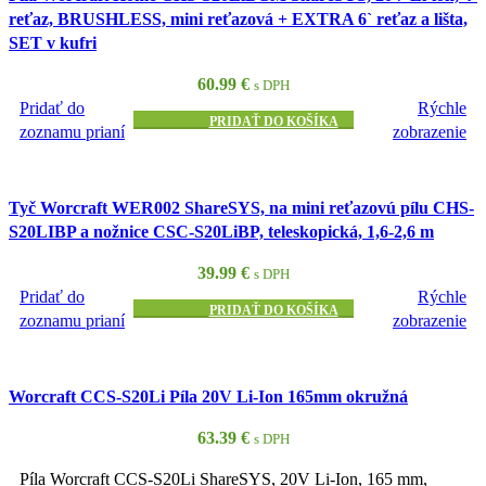
reťaz, BRUSHLESS, mini reťazová + EXTRA 6` reťaz a lišta,
SET v kufri
60.99
€
s DPH
Pridať do
Rýchle
PRIDAŤ DO KOŠÍKA
zoznamu prianí
zobrazenie
Tyč Worcraft WER002 ShareSYS, na mini reťazovú pílu CHS-
S20LIBP a nožnice CSC-S20LiBP, teleskopická, 1,6-2,6 m
39.99
€
s DPH
Pridať do
Rýchle
PRIDAŤ DO KOŠÍKA
zoznamu prianí
zobrazenie
Worcraft CCS-S20Li Píla 20V Li-Ion 165mm okružná
63.39
€
s DPH
Píla Worcraft CCS-S20Li ShareSYS, 20V Li-Ion, 165 mm,