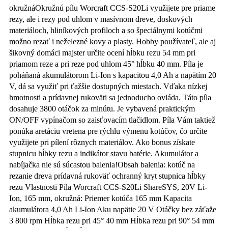
okružnáOkružnú pílu Worcraft CCS-S20Li využijete pre priame
rezy, ale i rezy pod uhlom v masívnom dreve, doskových
materiáloch, hliníkových profiloch a so špeciálnymi kotúčmi
možno rezať i neželezné kovy a plasty. Hobby používateľ, ale aj
šikovný domáci majster určite ocení hĺbku rezu 54 mm pri
priamom reze a pri reze pod uhlom 45° hĺbku 40 mm. Píla je
poháňaná akumulátorom Li-Ion s kapacitou 4,0 Ah a napätím 20
V, dá sa využiť pri ťažšie dostupných miestach. Vďaka nízkej
hmotnosti a prídavnej rukoväti sa jednoducho ovláda. Táto píla
dosahuje 3800 otáčok za minútu. Je vybavená praktickým
ON/OFF vypínačom so zaisťovacím tlačidlom. Píla Vám taktiež
ponúka aretáciu vretena pre rýchlu výmenu kotúčov, čo určite
využijete pri pílení rôznych materiálov. Ako bonus získate
stupnicu hĺbky rezu a indikátor stavu batérie. Akumulátor a
nabíjačka nie sú súcastou balenia!Obsah balenia: kotúč na
rezanie dreva prídavná rukoväť ochranný kryt stupnica hĺbky
rezu Vlastnosti Píla Worcraft CCS-S20Li ShareSYS, 20V Li-
Ion, 165 mm, okružná: Priemer kotúča 165 mm Kapacita
akumulátora 4,0 Ah Li-Ion Aku napätie 20 V Otáčky bez záťaže
3 800 rpm Hĺbka rezu pri 45° 40 mm Hĺbka rezu pri 90° 54 mm