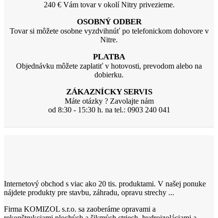
240 € Vám tovar v okolí Nitry privezieme.
OSOBNÝ ODBER
Tovar si môžete osobne vyzdvihnúť po telefonickom dohovore v
Nitre.
PLATBA
Objednávku môžete zaplatiť v hotovosti, prevodom alebo na
dobierku.
ZÁKAZNÍCKY SERVIS
Máte otázky ? Zavolajte nám
od 8:30 - 15:30 h. na tel.: 0903 240 041
Internetový obchod s viac ako 20 tis. produktami. V našej ponuke
nájdete produkty pre stavbu, záhradu, opravu strechy ...
Firma KOMIZOL s.r.o. sa zaoberáme opravami a
rekonštrukciami plochých a šikmých striech, hydroizoláciami a