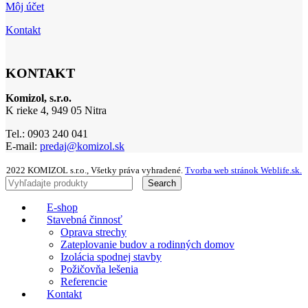
Môj účet
Kontakt
KONTAKT
Komizol, s.r.o.
K rieke 4, 949 05 Nitra
Tel.: 0903 240 041
E-mail:
predaj@komizol.sk
2022 KOMIZOL s.r.o., Všetky práva vyhradené.
Tvorba web stránok Weblife.sk.
Search
E-shop
Stavebná činnosť
Oprava strechy
Zateplovanie budov a rodinných domov
Izolácia spodnej stavby
Požičovňa lešenia
Referencie
Kontakt