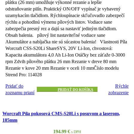
plátku (26 mm) umožňuje výkonné rezanie a lepšie
odstraňovanie pilín. Praktický ON/OFF vypínač je vybavený
uzamykacím tlačidlom. Rýchloupínacie skľučovadlo zabezpečí
rýchlu a pohodlnú výmenu pílových listov. Vodiace sane
zabezpečia presný rez a dajú sa nastaviť jediným tlačidlom.
Obsah balenia. pílový list nastaviteľné vodiace sane
Akumulátor a nabíjačka nie sú súcastou balenia! Vlastnosti Píla
Worcraft CSS-S20Li ShareSYS, 20V Li-Ion, chvostová:
Kapacita akumulátora 4,0 Ah Li-Ion Otáčky bez záťaže 0-3000
rpm Zdvih pílového plátku 26 mm Rezanie v dreve 80 mm
Rezanie v kove 20 mm Rezanie v oceli 10 mmČíslo modelu
Strend Pro: 114028
Pridať do
Rýchle
PRIDAŤ DO KOŠÍKA
zoznamu prianí
zobrazenie
Worcraft Píla pokosová CMS-S20Li s posuvom a laserom,
185mm
194.99
€
s DPH