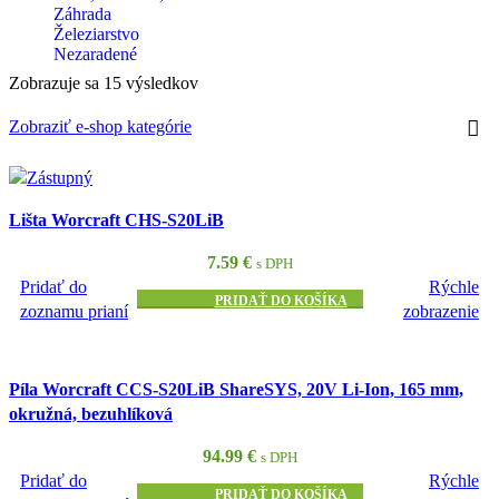
Záhrada
Železiarstvo
Nezaradené
Zobrazuje sa 15 výsledkov
Zobraziť e-shop kategórie
Lišta Worcraft CHS-S20LiB
7.59
€
s DPH
Pridať do
Rýchle
PRIDAŤ DO KOŠÍKA
zoznamu prianí
zobrazenie
Píla Worcraft CCS-S20LiB ShareSYS, 20V Li-Ion, 165 mm,
okružná, bezuhlíková
94.99
€
s DPH
Pridať do
Rýchle
PRIDAŤ DO KOŠÍKA