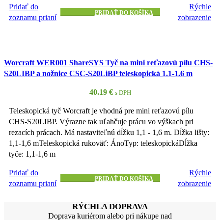
Pridať do
Rýchle
PRIDAŤ DO KOŠÍKA
zoznamu prianí
zobrazenie
Worcraft WER001 ShareSYS Tyč na mini reťazovú pílu CHS-
S20LIBP a nožnice CSC-S20LiBP teleskopická 1.1-1.6 m
40.19
€
s DPH
Teleskopická tyč Worcraft je vhodná pre mini reťazovú pílu
CHS-S20LIBP. Výrazne tak uľahčuje prácu vo výškach pri
rezacích prácach. Má nastaviteľnú dĺžku 1,1 - 1,6 m. Dĺžka lišty:
1,1-1,6 mTeleskopická rukoväť: ÁnoTyp: teleskopickáDĺžka
tyče: 1,1-1,6 m
Pridať do
Rýchle
PRIDAŤ DO KOŠÍKA
zoznamu prianí
zobrazenie
RÝCHLA DOPRAVA
Doprava kuriérom alebo pri nákupe nad