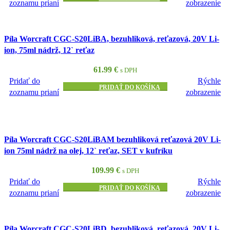
zoznamu prianí
zobrazenie
Píla Worcraft CGC-S20LiBA, bezuhliková, reťazová, 20V Li-
ion, 75ml nádrž, 12` reťaz
61.99
€
s DPH
Pridať do
Rýchle
PRIDAŤ DO KOŠÍKA
zoznamu prianí
zobrazenie
Píla Worcraft CGC-S20LiBAM bezuhliková reťazová 20V Li-
ion 75ml nádrž na olej, 12` reťaz, SET v kufríku
109.99
€
s DPH
Pridať do
Rýchle
PRIDAŤ DO KOŠÍKA
zoznamu prianí
zobrazenie
Píla Worcraft CGC-S20LiBD, bezuhliková, reťazová, 20V Li-