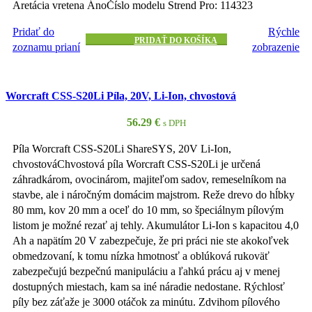
Aretácia vretena ÁnoČíslo modelu Strend Pro: 114323
Pridať do
Rýchle
PRIDAŤ DO KOŠÍKA
zoznamu prianí
zobrazenie
Worcraft CSS-S20Li Píla, 20V, Li-Ion, chvostová
56.29
€
s DPH
Píla Worcraft CSS-S20Li ShareSYS, 20V Li-Ion,
chvostováChvostová píla Worcraft CSS-S20Li je určená
záhradkárom, ovocinárom, majiteľom sadov, remeselníkom na
stavbe, ale i náročným domácim majstrom. Reže drevo do hĺbky
80 mm, kov 20 mm a oceľ do 10 mm, so špeciálnym pílovým
listom je možné rezať aj tehly. Akumulátor Li-Ion s kapacitou 4,0
Ah a napätím 20 V zabezpečuje, že pri práci nie ste akokoľvek
obmedzovaní, k tomu nízka hmotnosť a oblúková rukoväť
zabezpečujú bezpečnú manipuláciu a ľahkú prácu aj v menej
dostupných miestach, kam sa iné náradie nedostane. Rýchlosť
píly bez záťaže je 3000 otáčok za minútu. Zdvihom pílového