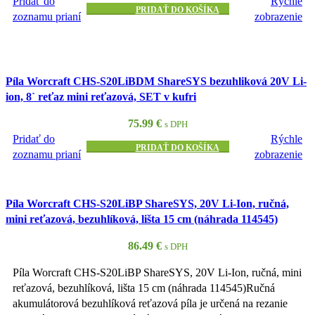
Pridať do
Rýchle
PRIDAŤ DO KOŠÍKA
zoznamu prianí
zobrazenie
Píla Worcraft CHS-S20LiBDM ShareSYS bezuhliková 20V Li-
ion, 8` reťaz mini reťazová, SET v kufri
75.99
€
s DPH
Pridať do
Rýchle
PRIDAŤ DO KOŠÍKA
zoznamu prianí
zobrazenie
Píla Worcraft CHS-S20LiBP ShareSYS, 20V Li-Ion, ručná,
mini reťazová, bezuhlíková, lišta 15 cm (náhrada 114545)
86.49
€
s DPH
Píla Worcraft CHS-S20LiBP ShareSYS, 20V Li-Ion, ručná, mini
reťazová, bezuhlíková, lišta 15 cm (náhrada 114545)Ručná
akumulátorová bezuhlíková reťazová píla je určená na rezanie