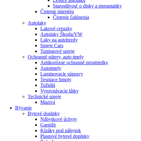
Leštiče autolaku
Starostlivosť o disky a pneumatiky
Čistenie interiéru
Čistenie čalúnenia
Autolaky
Lakové ceruzky
Autolaky Škoda/VW
Laky na autobrzdy
Spreje Cars
Tuningové spreje
Ochranné nátery, auto tmely
Antikorózne ochranné prostriedky
Autotmely
Laminovacie súpravy
Tesniace hmoty
Tužidlá
Vyrovnávacie látky
Technické spreje
Mazivá
Bývanie
Bytové doplnky
Nábytkové úchyty
Garniže
Klzáky pod nábytok
Plastové bytové doplnky