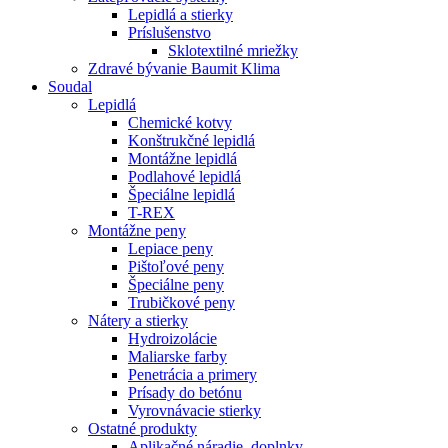
Lepidlá a stierky
Príslušenstvo
Sklotextilné mriežky
Zdravé bývanie Baumit Klima
Soudal
Lepidlá
Chemické kotvy
Konštrukčné lepidlá
Montážne lepidlá
Podlahové lepidlá
Špeciálne lepidlá
T-REX
Montážne peny
Lepiace peny
Pištoľové peny
Špeciálne peny
Trubičkové peny
Nátery a stierky
Hydroizolácie
Maliarske farby
Penetrácia a primery
Prísady do betónu
Vyrovnávacie stierky
Ostatné produkty
Aplikačné náradie, doplnky