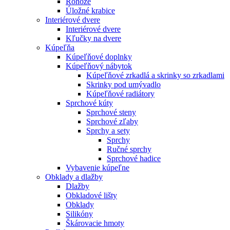
Rohože
Úložné krabice
Interiérové dvere
Interiérové dvere
Kľučky na dvere
Kúpeľňa
Kúpeľňové doplnky
Kúpeľňový nábytok
Kúpeľňové zrkadlá a skrinky so zrkadlami
Skrinky pod umývadlo
Kúpeľňové radiátory
Sprchové kúty
Sprchové steny
Sprchové zľaby
Sprchy a sety
Sprchy
Ručné sprchy
Sprchové hadice
Vybavenie kúpeľne
Obklady a dlažby
Dlažby
Obkladové lišty
Obklady
Silikóny
Škárovacie hmoty