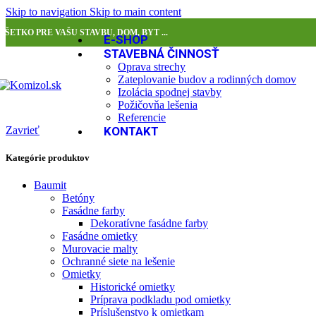
Skip to navigation
Skip to main content
VŠETKO PRE VAŠU STAVBU, DOM, BYT ...
E-SHOP
STAVEBNÁ ČINNOSŤ
Oprava strechy
Zateplovanie budov a rodinných domov
Izolácia spodnej stavby
Požičovňa lešenia
Referencie
Zavrieť
KONTAKT
Kategórie produktov
Baumit
Betóny
Fasádne farby
Dekoratívne fasádne farby
Fasádne omietky
Murovacie malty
Ochranné siete na lešenie
Omietky
Historické omietky
Príprava podkladu pod omietky
Príslušenstvo k omietkam