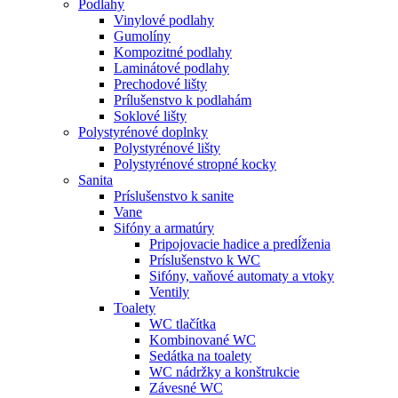
Podlahy
Vinylové podlahy
Gumolíny
Kompozitné podlahy
Laminátové podlahy
Prechodové lišty
Prílušenstvo k podlahám
Soklové lišty
Polystyrénové doplnky
Polystyrénové lišty
Polystyrénové stropné kocky
Sanita
Príslušenstvo k sanite
Vane
Sifóny a armatúry
Pripojovacie hadice a predĺženia
Príslušenstvo k WC
Sifóny, vaňové automaty a vtoky
Ventily
Toalety
WC tlačítka
Kombinované WC
Sedátka na toalety
WC nádržky a konštrukcie
Závesné WC