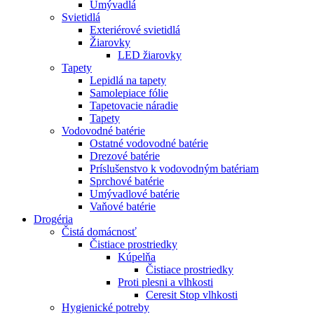
Umývadlá
Svietidlá
Exteriérové svietidlá
Žiarovky
LED žiarovky
Tapety
Lepidlá na tapety
Samolepiace fólie
Tapetovacie náradie
Tapety
Vodovodné batérie
Ostatné vodovodné batérie
Drezové batérie
Príslušenstvo k vodovodným batériam
Sprchové batérie
Umývadlové batérie
Vaňové batérie
Drogéria
Čistá domácnosť
Čistiace prostriedky
Kúpelňa
Čistiace prostriedky
Proti plesni a vlhkosti
Ceresit Stop vlhkosti
Hygienické potreby