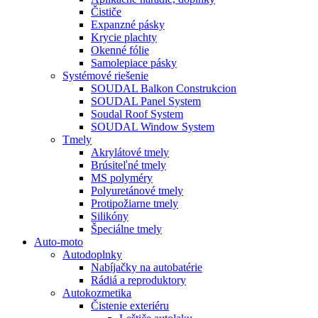
Čističe
Expanzné pásky
Krycie plachty
Okenné fólie
Samolepiace pásky
Systémové riešenie
SOUDAL Balkon Construkcion
SOUDAL Panel System
Soudal Roof System
SOUDAL Window System
Tmely
Akrylátové tmely
Brúsiteľné tmely
MS polyméry
Polyuretánové tmely
Protipožiarne tmely
Silikóny
Špeciálne tmely
Auto-moto
Autodoplnky
Nabíjačky na autobatérie
Rádiá a reproduktory
Autokozmetika
Čistenie exteriéru