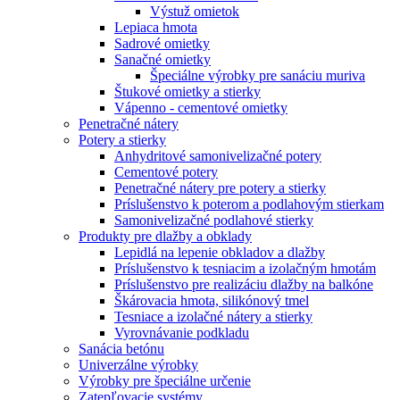
Výstuž omietok
Lepiaca hmota
Sadrové omietky
Sanačné omietky
Špeciálne výrobky pre sanáciu muriva
Štukové omietky a stierky
Vápenno - cementové omietky
Penetračné nátery
Potery a stierky
Anhydritové samonivelizačné potery
Cementové potery
Penetračné nátery pre potery a stierky
Príslušenstvo k poterom a podlahovým stierkam
Samonivelizačné podlahové stierky
Produkty pre dlažby a obklady
Lepidlá na lepenie obkladov a dlažby
Príslušenstvo k tesniacim a izolačným hmotám
Príslušenstvo pre realizáciu dlažby na balkóne
Škárovacia hmota, silikónový tmel
Tesniace a izolačné nátery a stierky
Vyrovnávanie podkladu
Sanácia betónu
Univerzálne výrobky
Výrobky pre špeciálne určenie
Zatepľovacie systémy