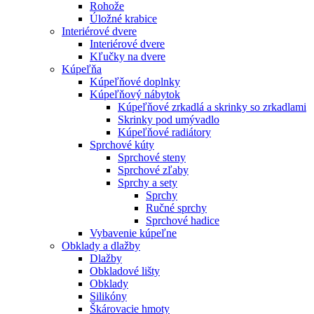
Rohože
Úložné krabice
Interiérové dvere
Interiérové dvere
Kľučky na dvere
Kúpeľňa
Kúpeľňové doplnky
Kúpeľňový nábytok
Kúpeľňové zrkadlá a skrinky so zrkadlami
Skrinky pod umývadlo
Kúpeľňové radiátory
Sprchové kúty
Sprchové steny
Sprchové zľaby
Sprchy a sety
Sprchy
Ručné sprchy
Sprchové hadice
Vybavenie kúpeľne
Obklady a dlažby
Dlažby
Obkladové lišty
Obklady
Silikóny
Škárovacie hmoty