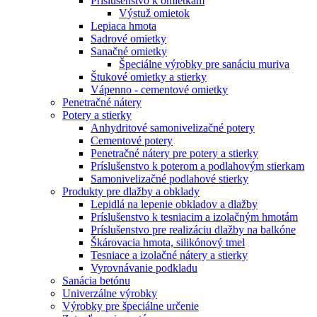
Príslušenstvo k omietkam
Výstuž omietok
Lepiaca hmota
Sadrové omietky
Sanačné omietky
Špeciálne výrobky pre sanáciu muriva
Štukové omietky a stierky
Vápenno - cementové omietky
Penetračné nátery
Potery a stierky
Anhydritové samonivelizačné potery
Cementové potery
Penetračné nátery pre potery a stierky
Príslušenstvo k poterom a podlahovým stierkam
Samonivelizačné podlahové stierky
Produkty pre dlažby a obklady
Lepidlá na lepenie obkladov a dlažby
Príslušenstvo k tesniacim a izolačným hmotám
Príslušenstvo pre realizáciu dlažby na balkóne
Škárovacia hmota, silikónový tmel
Tesniace a izolačné nátery a stierky
Vyrovnávanie podkladu
Sanácia betónu
Univerzálne výrobky
Výrobky pre špeciálne určenie