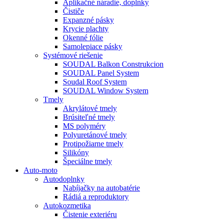
Aplikačné náradie, doplnky
Čističe
Expanzné pásky
Krycie plachty
Okenné fólie
Samolepiace pásky
Systémové riešenie
SOUDAL Balkon Construkcion
SOUDAL Panel System
Soudal Roof System
SOUDAL Window System
Tmely
Akrylátové tmely
Brúsiteľné tmely
MS polyméry
Polyuretánové tmely
Protipožiarne tmely
Silikóny
Špeciálne tmely
Auto-moto
Autodoplnky
Nabíjačky na autobatérie
Rádiá a reproduktory
Autokozmetika
Čistenie exteriéru