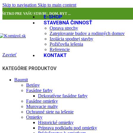
Skip to navigation
Skip to main content
VŠETKO PRE VAŠU STAVBU, DOM, BYT ...
E-SHOP
STAVEBNÁ ČINNOSŤ
Oprava strechy
Zateplovanie budov a rodinných domov
Izolácia spodnej stavby
Požičovňa lešenia
Referencie
Zavrieť
KONTAKT
KATEGÓRIE PRODUKTOV
Baumit
Betóny
Fasádne farby
Dekoratívne fasádne farby
Fasádne omietky
Murovacie malty
Ochranné siete na lešenie
Omietky
Historické omietky
Príprava podkladu pod omietky