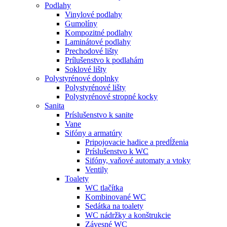
Podlahy
Vinylové podlahy
Gumolíny
Kompozitné podlahy
Laminátové podlahy
Prechodové lišty
Prílušenstvo k podlahám
Soklové lišty
Polystyrénové doplnky
Polystyrénové lišty
Polystyrénové stropné kocky
Sanita
Príslušenstvo k sanite
Vane
Sifóny a armatúry
Pripojovacie hadice a predĺženia
Príslušenstvo k WC
Sifóny, vaňové automaty a vtoky
Ventily
Toalety
WC tlačítka
Kombinované WC
Sedátka na toalety
WC nádržky a konštrukcie
Závesné WC