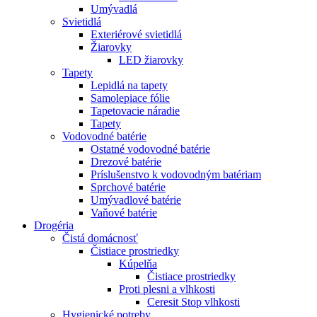
Umývadlá
Svietidlá
Exteriérové svietidlá
Žiarovky
LED žiarovky
Tapety
Lepidlá na tapety
Samolepiace fólie
Tapetovacie náradie
Tapety
Vodovodné batérie
Ostatné vodovodné batérie
Drezové batérie
Príslušenstvo k vodovodným batériam
Sprchové batérie
Umývadlové batérie
Vaňové batérie
Drogéria
Čistá domácnosť
Čistiace prostriedky
Kúpelňa
Čistiace prostriedky
Proti plesni a vlhkosti
Ceresit Stop vlhkosti
Hygienické potreby