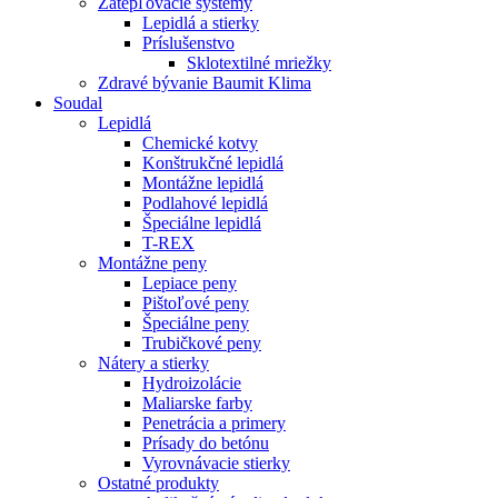
Zatepľovacie systémy
Lepidlá a stierky
Príslušenstvo
Sklotextilné mriežky
Zdravé bývanie Baumit Klima
Soudal
Lepidlá
Chemické kotvy
Konštrukčné lepidlá
Montážne lepidlá
Podlahové lepidlá
Špeciálne lepidlá
T-REX
Montážne peny
Lepiace peny
Pištoľové peny
Špeciálne peny
Trubičkové peny
Nátery a stierky
Hydroizolácie
Maliarske farby
Penetrácia a primery
Prísady do betónu
Vyrovnávacie stierky
Ostatné produkty