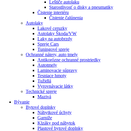
Leštiče autolaku
Starostlivosť o disky a pneumatiky
Čistenie interiéru
Čistenie čalúnenia
Autolaky
Lakové ceruzky
Autolaky Škoda/VW
Laky na autobrzdy
Spreje Cars
Tuningové spreje
Ochranné nátery, auto tmely
Antikorózne ochranné prostriedky
Autotmely
Laminovacie súpravy
Tesniace hmoty
Tužidlá
Vyrovnávacie látky
Technické spreje
Mazivá
Bývanie
Bytové doplnky
Nábytkové úchyty
Garniže
Klzáky pod nábytok
Plastové bytové doplnky