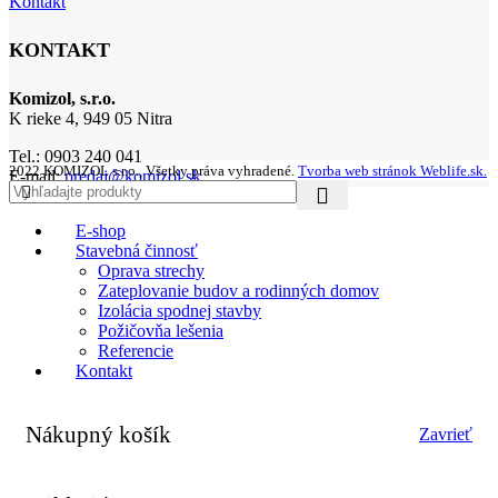
Kontakt
KONTAKT
Komizol, s.r.o.
K rieke 4, 949 05 Nitra
Tel.: 0903 240 041
2022 KOMIZOL s.r.o., Všetky práva vyhradené.
Tvorba web stránok Weblife.sk.
E-mail:
predaj@komizol.sk
E-shop
Stavebná činnosť
Oprava strechy
Zateplovanie budov a rodinných domov
Izolácia spodnej stavby
Požičovňa lešenia
Referencie
Kontakt
Nákupný košík
Zavrieť