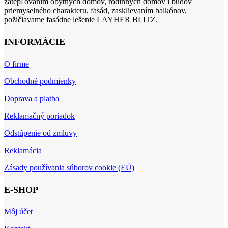
zatepľovaním obytných domov, rodinných domov i budov
priemyselného charakteru, fasád, zasklievaním balkónov,
požičiavame fasádne lešenie LAYHER BLITZ.
INFORMÁCIE
O firme
Obchodné podmienky
Doprava a platba
Reklamačný poriadok
Odstúpenie od zmluvy
Reklamácia
Zásady používania súborov cookie (EÚ)
E-SHOP
Môj účet