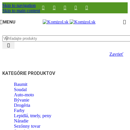
Skip to navigation
Skip to main content
MENU
Zavrieť
KATEGÓRIE PRODUKTOV
Baumit
Soudal
Auto-moto
Bývanie
Drogéria
Farby
Lepidlá, tmely, peny
Náradie
Sezónny tovar