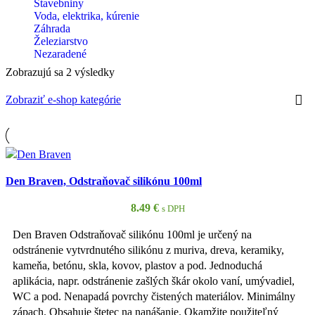
Stavebniny
Voda, elektrika, kúrenie
Záhrada
Železiarstvo
Nezaradené
Zobrazujú sa 2 výsledky
Zobraziť e-shop kategórie
Den Braven, Odstraňovač silikónu 100ml
8.49
€
s DPH
Den Braven Odstraňovač silikónu 100ml je určený na
odstránenie vytvrdnutého silikónu z muriva, dreva, keramiky,
kameňa, betónu, skla, kovov, plastov a pod. Jednoduchá
aplikácia, napr. odstránenie zašlých škár okolo vaní, umývadiel,
WC a pod. Nenapadá povrchy čistených materiálov. Minimálny
zápach. Obsahuje štetec na nanášanie. Okamžite použiteľný