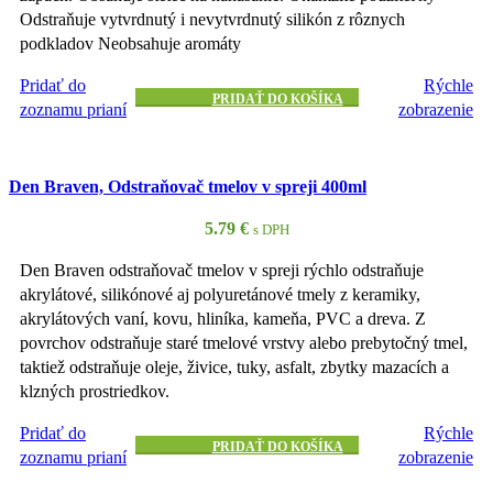
Odstraňuje vytvrdnutý i nevytvrdnutý silikón z rôznych
podkladov Neobsahuje aromáty
Pridať do
Rýchle
PRIDAŤ DO KOŠÍKA
zoznamu prianí
zobrazenie
Den Braven, Odstraňovač tmelov v spreji 400ml
5.79
€
s DPH
Den Braven odstraňovač tmelov v spreji rýchlo odstraňuje
akrylátové, silikónové aj polyuretánové tmely z keramiky,
akrylátových vaní, kovu, hliníka, kameňa, PVC a dreva. Z
povrchov odstraňuje staré tmelové vrstvy alebo prebytočný tmel,
taktiež odstraňuje oleje, živice, tuky, asfalt, zbytky mazacích a
klzných prostriedkov.
Pridať do
Rýchle
PRIDAŤ DO KOŠÍKA
zoznamu prianí
zobrazenie