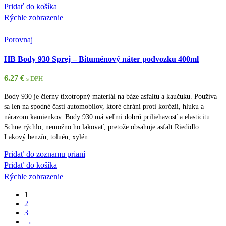
Pridať do košíka
Rýchle zobrazenie
Porovnaj
HB Body 930 Sprej – Bituménový náter podvozku 400ml
6.27
€
s DPH
Body 930 je čierny tixotropný materiál na báze asfaltu a kaučuku. Používa
sa len na spodné časti automobilov, ktoré chráni proti korózii, hluku a
nárazom kamienkov. Body 930 má veľmi dobrú priliehavosť a elasticitu.
Schne rýchlo, nemožno ho lakovať, pretože obsahuje asfalt.Riedidlo:
Lakový benzín, toluén, xylén
Pridať do zoznamu prianí
Pridať do košíka
Rýchle zobrazenie
1
2
3
→