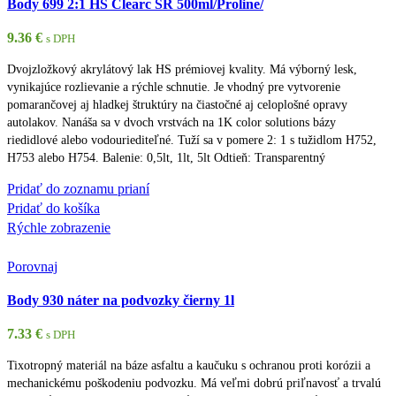
Body 699 2:1 HS Clearc SR 500ml/Proline/
9.36
€
s DPH
Dvojzložkový akrylátový lak HS prémiovej kvality. Má výborný lesk,
vynikajúce rozlievanie a rýchle schnutie. Je vhodný pre vytvorenie
pomarančovej aj hladkej štruktúry na čiastočné aj celoplošné opravy
autolakov. Nanáša sa v dvoch vrstvách na 1K color solutions bázy
riedidlové alebo vodouriediteľné. Tuží sa v pomere 2: 1 s tužidlom H752,
H753 alebo H754. Balenie: 0,5lt, 1lt, 5lt Odtieň: Transparentný
Pridať do zoznamu prianí
Pridať do košíka
Rýchle zobrazenie
Porovnaj
Body 930 náter na podvozky čierny 1l
7.33
€
s DPH
Tixotropný materiál na báze asfaltu a kaučuku s ochranou proti korózii a
mechanickému poškodeniu podvozku. Má veľmi dobrú priľnavosť a trvalú