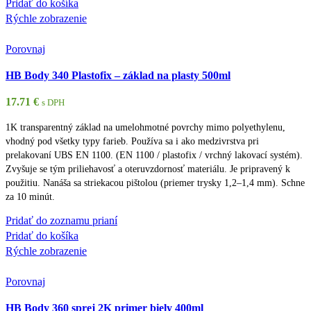
Pridať do košíka
Rýchle zobrazenie
Porovnaj
HB Body 340 Plastofix – základ na plasty 500ml
17.71
€
s DPH
1K transparentný základ na umelohmotné povrchy mimo polyethylenu,
vhodný pod všetky typy farieb. Používa sa i ako medzivrstva pri
prelakovaní UBS EN 1100. (EN 1100 / plastofix / vrchný lakovací systém).
Zvyšuje se tým priliehavosť a oteruvzdornosť materiálu. Je pripravený k
použitiu. Nanáša sa striekacou pištolou (priemer trysky 1,2–1,4 mm). Schne
za 10 minút.
Pridať do zoznamu prianí
Pridať do košíka
Rýchle zobrazenie
Porovnaj
HB Body 360 sprej 2K primer biely 400ml