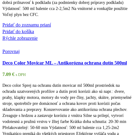
dobrá prilnavosť k podkladu (za podmienky dobrej prípravy podkladu)
Výdatnosť: 500 ml balenie cca 2-2,5m2 Na vnútorné a vonkajšie použitie
Voľný plyn bez CFC.
Pridať do zoznamu prianí
Pridať do košíka
Rýchle zobrazenie
Porovnaj
Deco Color Movicar ML – Antikorózna ochrana dutín 500ml
7.09
€
s DPH
Deco color Sprej na ochranu dutín movicar ml 500ml prostriedok na
ochradu uzatvorených profilov a dutín proti korózii ako sú napr.: dvere,
prahy, klapky motora, motory do vody pre člny, jachty, skútre, priemyselné
stroje, spotrebiče pre domácnosť a ochrana kovov proti korózii počas
skladovania a prepravy. Konzervovanie ako antikorózna ochrana plechov.
Zreaguje s hrdzou a zastavuje koróziu z vnútra Silne sa prilepí, vytvorí
vodotesnú a pružnú vrstvu v žltej farbe Krátka doba schnutia: 20-30 min
Přelakovatelný: 50-60 min Výdatnosť: 500 ml balenie cca 1,25-2m2
Vynikajúco preniká do všetkých priestorov Efektívne vytláča vodu a