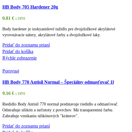
HB Body 705 Hardener 20g
0.81
€
s DPH
Body hardener je izokyanidové tužidlo pre dvojzložkové akrylátové
vyrovnávacie nátery, akrylátové farby a dvojzložkové laky.
Pridať do zoznamu prianí
Pridať do košíka
Rýchle zobrazenie
Porovnaj
HB Body 770 Antisil Normal – Špeciálny odmasťovač 1l
9.16
€
s DPH
Riedidlo Body Antisil 770 normal predstavuje riedidlo a odmasťovač.
Odstraňuje silikón a nečistoty z povrchov. Má transparentnú farbu.
Zabraňuje vznikaniu silikónových "kráterov".
Pridať do zoznamu prianí