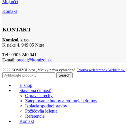
Môj účet
Kontakt
KONTAKT
Komizol, s.r.o.
K rieke 4, 949 05 Nitra
Tel.: 0903 240 041
E-mail:
predaj@komizol.sk
2022 KOMIZOL s.r.o., Všetky práva vyhradené.
Tvorba web stránok Weblife.sk.
Search
E-shop
Stavebná činnosť
Oprava strechy
Zateplovanie budov a rodinných domov
Izolácia spodnej stavby
Požičovňa lešenia
Referencie
Kontakt