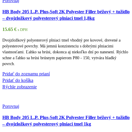
Porovnaj
HB Body 205 L.P. Plus-Soft 2K Polyester Filler béžový + tužidlo
– dvojzložkový polyesterový plniaci tmel 1,8kg
15.65
€
s DPH
Dvojzložkový polyesterový plniaci tmel vhodný pre kovové, drevené a
polyesterové povrchy. Má jemnú konzistenciu s dobrými plniacimi
vlastnosťami. Ľahko sa brúsi, dokonca aj niekoľko dní po nanesení. Rýchlo
schne a ľahko sa brúsi brúsnym papierom P80 - 150, vytvára hladký
povrch.
Pridať do zoznamu prianí
Pridať do košíka
Rýchle zobrazenie
Porovnaj
HB Body 205 L.P. Plus-Soft 2K Polyester Filler béžový + tužidlo
– dvojzložkový polyesterový plniaci tmel 1kg