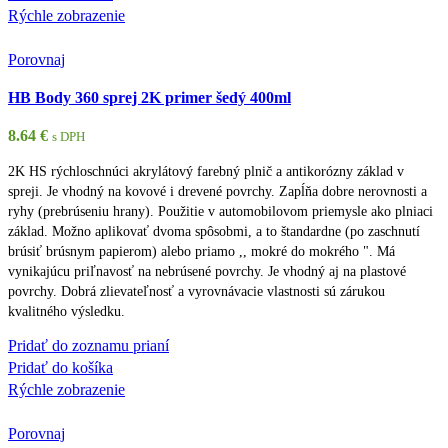
Rýchle zobrazenie
Porovnaj
HB Body 360 sprej 2K primer šedý 400ml
8.64
€
s DPH
2K HS rýchloschnúci akrylátový farebný plnič a antikorózny základ v
spreji. Je vhodný na kovové i drevené povrchy. Zapĺňa dobre nerovnosti a
ryhy (prebrúseniu hrany). Použitie v automobilovom priemysle ako plniaci
základ. Možno aplikovať dvoma spôsobmi, a to štandardne (po zaschnutí
brúsiť brúsnym papierom) alebo priamo ,, mokré do mokrého ". Má
vynikajúcu priľnavosť na nebrúsené povrchy. Je vhodný aj na plastové
povrchy. Dobrá zlievateľnosť a vyrovnávacie vlastnosti sú zárukou
kvalitného výsledku.
Pridať do zoznamu prianí
Pridať do košíka
Rýchle zobrazenie
Porovnaj