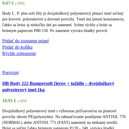
9.67
€
s DPH
Body L. P. plus soft žltý je dvojzložkový polyesterový plniaci tmel určený
pre kovové, polyesterové a drevené povrchy. Tmel má jemnú konzistenciu,
ľahko sa brúsi aj niekoľko dní po nanesení. Schne rýchlo a brúsi sa
brúsnym papierom P80-150. Po nanesení vytvára hladký povrch.
Pridať do zoznamu prianí
Pridať do košíka
Rýchle zobrazenie
Porovnaj
HB Body 222 Bumpersoft čierny + tužidlo – dvojzložkový
polyesterový tmel 1kg
10.91
€
s DPH
Dvojzložkový polyesterový tmel s výbornou priľnavosťou na plastové
povrchy okrem PE(polyetylén). Na odmasťovanie použijeme ANTISIL 770
(NORMAL) alebo ANTISIL 771 (FAST) nanesený na netkanej textílii.
Brúsi sa veľmi ľahko brúsnym papierom P120 - 240, vytvára hladký