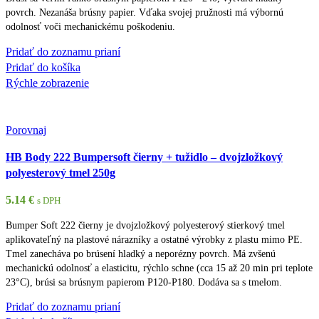
povrch. Nezanáša brúsny papier. Vďaka svojej pružnosti má výbornú
odolnosť voči mechanickému poškodeniu.
Pridať do zoznamu prianí
Pridať do košíka
Rýchle zobrazenie
Porovnaj
HB Body 222 Bumpersoft čierny + tužidlo – dvojzložkový
polyesterový tmel 250g
5.14
€
s DPH
Bumper Soft 222 čierny je dvojzložkový polyesterový stierkový tmel
aplikovateľný na plastové nárazníky a ostatné výrobky z plastu mimo PE.
Tmel zanecháva po brúsení hladký a neporézny povrch. Má zvšenú
mechanickú odolnosť a elasticitu, rýchlo schne (cca 15 až 20 min pri teplote
23°C), brúsi sa brúsnym papierom P120-P180. Dodáva sa s tmelom.
Pridať do zoznamu prianí