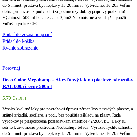
do 5 minút, prestáva byť lepkavý 15-20 minút, Vytvrdenie: 16-20h Veľmi
dobrá prilnavosť k podkladu (za podmienky dobrej prípravy podkladu)
Výdatnosť: 500 ml balenie cca 2-2,5m2 Na vnútorné a vonkajšie použitie
Voľný plyn bez CFC.
Pridať do zoznamu prianí
Pridať do košíka
Rýchle zobrazenie
Porovnaj
Deco Color Megabamp – Akrylátový lak na plastové nárazníky
RAL 9005 čierny 500ml
5.79
€
s DPH
Vysoko kvalitné laky pre povrchovú úpravu nárazníkov z tvrdých plastov, a
spätné zrkadlá, spoilere, a pod., bez použitia základu na plasty. Rada
výrobkov je prispôsobená požiadavkám smernice 42/2004/EU. Laky sú
šetrné k životnému prostrediu. Neobsahujú toluén. Výrazne rýchle schnutie
do 5 minút, prestáva byť lepkavý 15-20 minút, Vytvrdenie: 16-20h Veľmi