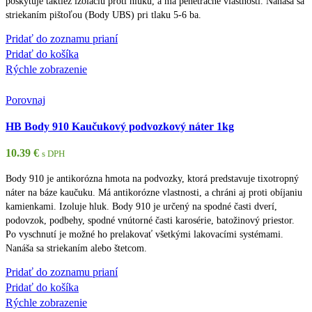
poskytuje taktiež izoláciu proti hluku, a má penetračné vlastnosti. Nanáša sa
striekaním pištoľou (Body UBS) pri tlaku 5-6 ba.
Pridať do zoznamu prianí
Pridať do košíka
Rýchle zobrazenie
Porovnaj
HB Body 910 Kaučukový podvozkový náter 1kg
10.39
€
s DPH
Body 910 je antikorózna hmota na podvozky, ktorá predstavuje tixotropný
náter na báze kaučuku. Má antikorózne vlastnosti, a chráni aj proti obíjaniu
kamienkami. Izoluje hluk. Body 910 je určený na spodné časti dverí,
podovzok, podbehy, spodné vnútorné časti karosérie, batožinový priestor.
Po vyschnutí je možné ho prelakovať všetkými lakovacími systémami.
Nanáša sa striekaním alebo štetcom.
Pridať do zoznamu prianí
Pridať do košíka
Rýchle zobrazenie