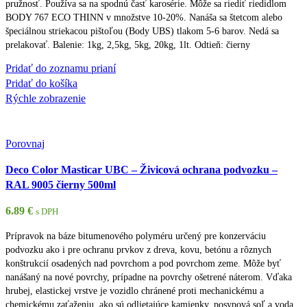
pružnosť. Používa sa na spodnú časť karosérie. Môže sa riediť riedidlom
BODY 767 ECO THINN v množstve 10-20%. Nanáša sa štetcom alebo
špeciálnou striekacou pištoľou (Body UBS) tlakom 5-6 barov. Nedá sa
prelakovať. Balenie: 1kg, 2,5kg, 5kg, 20kg, 1lt. Odtieň: čierny
Pridať do zoznamu prianí
Pridať do košíka
Rýchle zobrazenie
Porovnaj
Deco Color Masticar UBC – Živicová ochrana podvozku –
RAL 9005 čierny 500ml
6.89
€
s DPH
Prípravok na báze bitumenového polyméru určený pre konzerváciu
podvozku ako i pre ochranu prvkov z dreva, kovu, betónu a rôznych
konštrukcií osadených nad povrchom a pod povrchom zeme. Môže byť
nanášaný na nové povrchy, prípadne na povrchy ošetrené náterom. Vďaka
hrubej, elastickej vrstve je vozidlo chránené proti mechanickému a
chemickému zaťaženiu, ako sú odlietajúce kamienky, posypová soľ a voda,