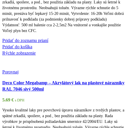
zrkadlá, spoilere, a pod., bez použitia základu na plasty. Laky sú šetrné k
životnému prostrediu. Neobsahujú toluén. Výrazne rýchle schnutie do 5
minút, prestáva byť lepkavý 15-20 minút, Vytvrdenie: 16-20h Veľmi dobrá
prilnavosť k podkladu (za podmienky dobrej prípravy podkladu)
Výdatnosť: 500 ml balenie cca 2-2,5m2 Na vnútorné a vonkajšie použitie
Voľný plyn bez CFC.
Pridať do zoznamu prianí
Pridať do košíka
Rýchle zobrazenie
Porovnaj
Deco Color Megabamp – Akrylátový lak na plastové nárazníky
RAL 7046 sivý 500ml
5.69
€
s DPH
Vysoko kvalitné laky pre povrchovú úpravu nárazníkov z tvrdých plastov, a
spätné zrkadlá, spoilere, a pod., bez použitia základu na plasty. Rada
výrobkov je prispôsobená požiadavkám smernice 42/2004/EU. Laky sú
šetrné k životnému prostrediu. Neobsahujú toluén. Výrazne rýchle schnutie