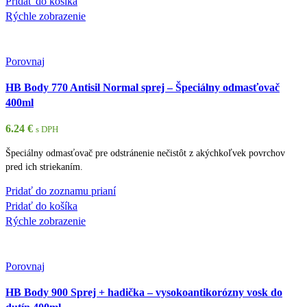
Pridať do košíka
Rýchle zobrazenie
Porovnaj
HB Body 770 Antisil Normal sprej – Špeciálny odmasťovač
400ml
6.24
€
s DPH
Špeciálny odmasťovač pre odstránenie nečistôt z akýchkoľvek povrchov
pred ich striekaním.
Pridať do zoznamu prianí
Pridať do košíka
Rýchle zobrazenie
Porovnaj
HB Body 900 Sprej + hadička – vysokoantikorózny vosk do