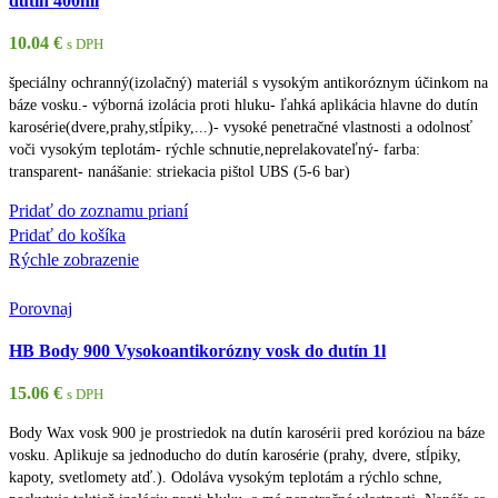
dutín 400ml
10.04
€
s DPH
špeciálny ochranný(izolačný) materiál s vysokým antikoróznym účinkom na
báze vosku.- výborná izolácia proti hluku- ľahká aplikácia hlavne do dutín
karosérie(dvere,prahy,stĺpiky,...)- vysoké penetračné vlastnosti a odolnosť
voči vysokým teplotám- rýchle schnutie,neprelakovateľný- farba:
transparent- nanášanie: striekacia pištol UBS (5-6 bar)
Pridať do zoznamu prianí
Pridať do košíka
Rýchle zobrazenie
Porovnaj
HB Body 900 Vysokoantikorózny vosk do dutín 1l
15.06
€
s DPH
Body Wax vosk 900 je prostriedok na dutín karosérii pred koróziou na báze
vosku. Aplikuje sa jednoducho do dutín karosérie (prahy, dvere, stĺpiky,
kapoty, svetlomety atď.). Odoláva vysokým teplotám a rýchlo schne,