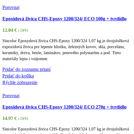
Porovnaj
Epoxidová živica CHS-Epoxy 1200/324/ ECO 100g + tvrdidlo
12.04
€
s DPH
Sincolor Epoxydová živica CHS-Epoxy 1200/324 1,07 kg je dvojzložková
expoxidová živica pre lepenie hliníku, železných kovov, skla, porcelánu,
keramiky, dreva, betón, laminátov, penového polystarénu a pod. Tieto
materiály lepia i vzájomne.
Pridať do zoznamu prianí
Pridať do košíka
Rýchle zobrazenie
Porovnaj
Epoxidová živica CHS-Epoxy 1200/324/ ECO 270g + tvrdidlo
14.97
€
s DPH
Sincolor Epoxydová živica CHS-Epoxy 1200/324 1,07 kg je dvojzložková