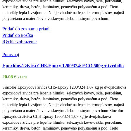
expoxidová živica pre lepenie hliníku, železných kovov, skla, porcelánu,
keramiky, dreva, betón, laminátov, penového polystarénu a pod. Tieto
materiály lepia i vzájomne. Nie je vhodné na lepenie termoplastov, najmä
polyuretánu a materiálov s voskovým alebo mastným povrchom.
Pridať do zoznamu prianí
Pridať do košíka
Rýchle zobrazenie
Porovnaj
Epoxidová živica CHS-Epoxy 1200/324/ ECO 500g + tvrdidlo
20.08
€
s DPH
Sincolor Epoxydová živica CHS-Epoxy 1200/324 1,07 kg je dvojzložková
expoxidová živica pre lepenie hliníku, železných kovov, skla, porcelánu,
keramiky, dreva, betón, laminátov, penového polystarénu a pod. Tieto
materiály lepia i vzájomne. Nie je vhodné na lepenie termoplastov, najmä
polyuretánu a materiálov s voskovým alebo mastným povrchom.Sincolor
Epoxydová živica CHS-Epoxy 1200/324 1,07 kg je dvojzložková
expoxidová živica pre lepenie hliníku, železných kovov, skla, porcelánu,
keramiky, dreva, betón, laminátov, penového polystarénu a pod. Tieto