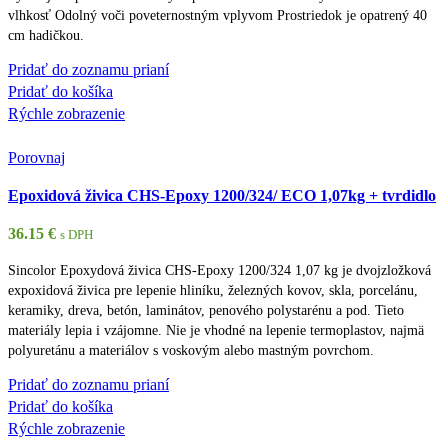
vlhkosť Odolný voči poveternostným vplyvom Prostriedok je opatrený 40
cm hadičkou.
Pridať do zoznamu prianí
Pridať do košíka
Rýchle zobrazenie
Porovnaj
Epoxidová živica CHS-Epoxy 1200/324/ ECO 1,07kg + tvrdidlo
36.15
€
s DPH
Sincolor Epoxydová živica CHS-Epoxy 1200/324 1,07 kg je dvojzložková
expoxidová živica pre lepenie hliníku, železných kovov, skla, porcelánu,
keramiky, dreva, betón, laminátov, penového polystarénu a pod. Tieto
materiály lepia i vzájomne. Nie je vhodné na lepenie termoplastov, najmä
polyuretánu a materiálov s voskovým alebo mastným povrchom.
Pridať do zoznamu prianí
Pridať do košíka
Rýchle zobrazenie