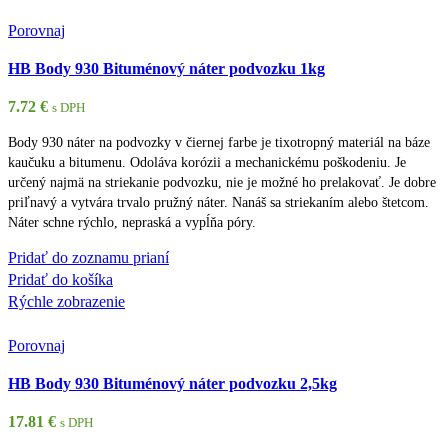
Porovnaj
HB Body 930 Bituménový náter podvozku 1kg
7.72
€
s DPH
Body 930 náter na podvozky v čiernej farbe je tixotropný materiál na báze
kaučuku a bitumenu. Odoláva korózii a mechanickému poškodeniu. Je
určený najmä na striekanie podvozku, nie je možné ho prelakovať. Je dobre
priľnavý a vytvára trvalo pružný náter. Nanáš sa striekaním alebo štetcom.
Náter schne rýchlo, nepraská a vypĺňa póry.
Pridať do zoznamu prianí
Pridať do košíka
Rýchle zobrazenie
Porovnaj
HB Body 930 Bituménový náter podvozku 2,5kg
17.81
€
s DPH