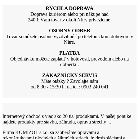
RÝCHLA DOPRAVA
Doprava kuriérom alebo pri nákupe nad
240 € Vám tovar v okolí Nitry privezieme.
OSOBNÝ ODBER
Tovar si môžete osobne vyzdvihnúť po telefonickom dohovore v
Nitre.
PLATBA
Objednávku môžete zaplatiť v hotovosti, prevodom alebo na
dobierku.
ZÁKAZNÍCKY SERVIS
Máte otázky ? Zavolajte nám
od 8:30 - 15:30 h. na tel.: 0903 240 041
Internetový obchod s viac ako 20 tis. produktami. V našej ponuke
nájdete produkty pre stavbu, záhradu, opravu strechy ...
Firma KOMIZOL s.r.o. sa zaoberáme opravami a
rekonštrukciami plochých a šikmých striech, hydroizoláciami a