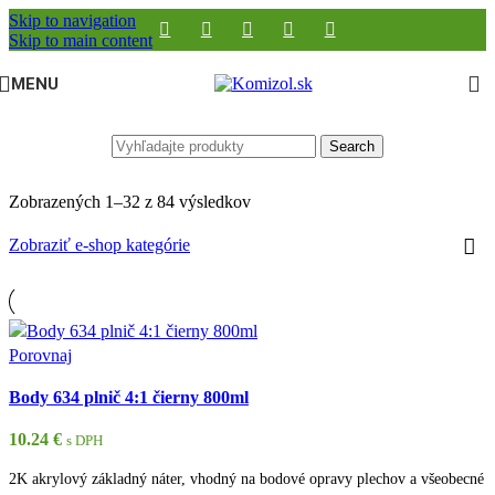
Skip to navigation
Skip to main content
MENU
Search
Zobrazených 1–32 z 84 výsledkov
Zobraziť e-shop kategórie
Porovnaj
Body 634 plnič 4:1 čierny 800ml
10.24
€
s DPH
2K akrylový základný náter, vhodný na bodové opravy plechov a všeobecné