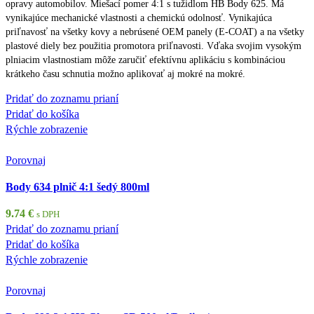
opravy automobilov. Miešací pomer 4:1 s tužidlom HB Body 625. Má
vynikajúce mechanické vlastnosti a chemickú odolnosť. Vynikajúca
priľnavosť na všetky kovy a nebrúsené OEM panely (E-COAT) a na všetky
plastové diely bez použitia promotora priľnavosti. Vďaka svojim vysokým
plniacim vlastnostiam môže zaručiť efektívnu aplikáciu s kombináciou
krátkeho času schnutia možno aplikovať aj mokré na mokré.
Pridať do zoznamu prianí
Pridať do košíka
Rýchle zobrazenie
Porovnaj
Body 634 plnič 4:1 šedý 800ml
9.74
€
s DPH
Pridať do zoznamu prianí
Pridať do košíka
Rýchle zobrazenie
Porovnaj