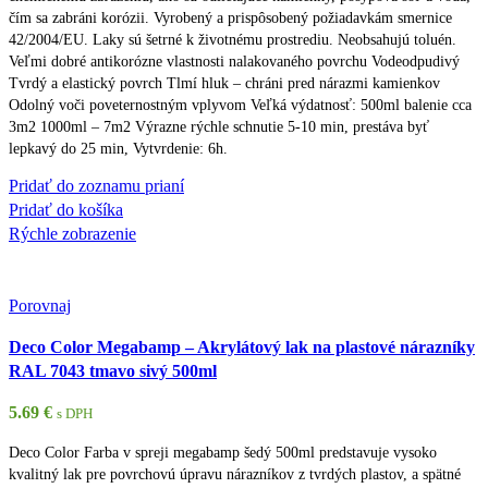
čím sa zabráni korózii. Vyrobený a prispôsobený požiadavkám smernice
42/2004/EU. Laky sú šetrné k životnému prostrediu. Neobsahujú toluén.
Veľmi dobré antikorózne vlastnosti nalakovaného povrchu Vodeodpudivý
Tvrdý a elastický povrch Tlmí hluk – chráni pred nárazmi kamienkov
Odolný voči poveternostným vplyvom Veľká výdatnosť: 500ml balenie cca
3m2 1000ml – 7m2 Výrazne rýchle schnutie 5-10 min, prestáva byť
lepkavý do 25 min, Vytvrdenie: 6h.
Pridať do zoznamu prianí
Pridať do košíka
Rýchle zobrazenie
Porovnaj
Deco Color Megabamp – Akrylátový lak na plastové nárazníky
RAL 7043 tmavo sivý 500ml
5.69
€
s DPH
Deco Color Farba v spreji megabamp šedý 500ml predstavuje vysoko
kvalitný lak pre povrchovú úpravu nárazníkov z tvrdých plastov, a spätné