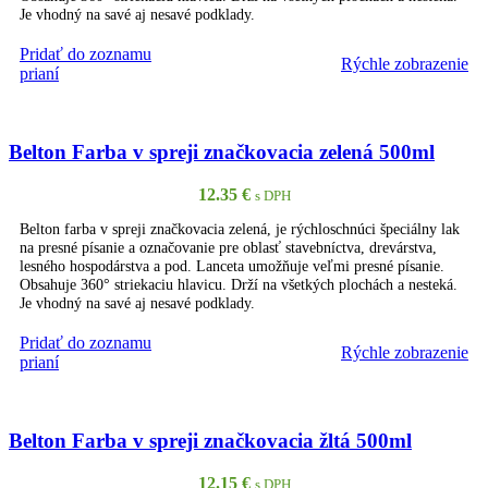
Je vhodný na savé aj nesavé podklady.
Pridať do zoznamu
Rýchle zobrazenie
PRIDAŤ DO KOŠÍKA
prianí
Belton Farba v spreji značkovacia zelená 500ml
12.35
€
s DPH
Belton farba v spreji značkovacia zelená, je rýchloschnúci špeciálny lak
na presné písanie a označovanie pre oblasť stavebníctva, drevárstva,
lesného hospodárstva a pod. Lanceta umožňuje veľmi presné písanie.
Obsahuje 360° striekaciu hlavicu. Drží na všetkých plochách a nesteká.
Je vhodný na savé aj nesavé podklady.
Pridať do zoznamu
Rýchle zobrazenie
PRIDAŤ DO KOŠÍKA
prianí
Belton Farba v spreji značkovacia žltá 500ml
12.15
€
s DPH