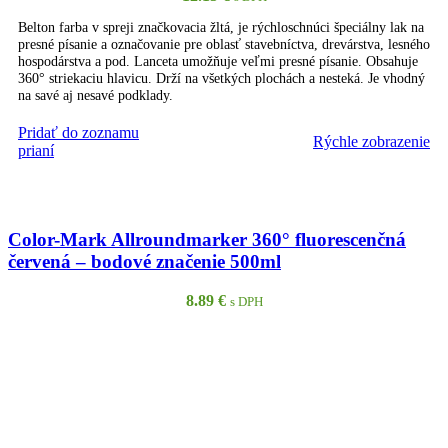
Belton farba v spreji značkovacia žltá, je rýchloschnúci špeciálny lak na
presné písanie a označovanie pre oblasť stavebníctva, drevárstva, lesného
hospodárstva a pod. Lanceta umožňuje veľmi presné písanie. Obsahuje
360° striekaciu hlavicu. Drží na všetkých plochách a nesteká. Je vhodný
na savé aj nesavé podklady.
Pridať do zoznamu
Rýchle zobrazenie
PRIDAŤ DO KOŠÍKA
prianí
Color-Mark Allroundmarker 360° fluorescenčná
červená – bodové značenie 500ml
8.89
€
s DPH
Color-mark Farba v spreji allround fluo červená 360° 500ml predstavuje
profesionálny značkovací sprej pre stavebníctvo a zememeračstvo,
vytyčovanie trás a značenie vozoviek. Farba je použiteľná na suchý aj
mokrý povrch. Sprej obsahuje špeciálnu samočistiacu trysku, aplikácia
všetkými smermi. Značenie má trvanlivosť 6 až 9 mesiacov a vysokú
kryciu schopnosť. Dá sa používať aj pri teplote do -20°c. Farba je
ekologicky a zdravotne nezávadná, neobsahuje ťažké kovy ani freóny.