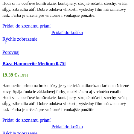
Hodí sa na oceľové konštrukcie, kontajnery, strojné súčasti, strechy, vráta,
stĺpy, zábradlia atď. Dobre odoláva vlhkosti, výsledný film má zamatový
lesk. Farba je určená pre vnútorné i vonkajšie použitie.
Pridať do zoznamu prianí
Pridať do košíka
Rýchle zobrazenie
Porovnaj
Báza Hammerite Medium 0,75l
19.39
€
s DPH
Hammerite primo na hrdzu bázy je syntetická antikorózna farba na železné
kovy. Spája funkcie základovej farby, medzináteru aj vrchného emailu.
Hodí sa na oceľové konštrukcie, kontajnery, strojné súčasti, strechy, vráta,
stĺpy, zábradlia atď. Dobre odoláva vlhkosti, výsledný film má zamatový
lesk. Farba je určená pre vnútorné i vonkajšie použitie.
Pridať do zoznamu prianí
Pridať do košíka
Rýchle zobrazenie