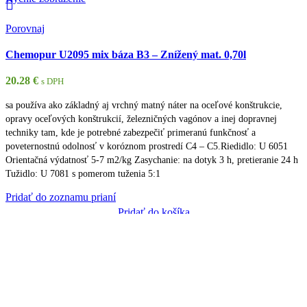
Porovnaj
Chemopur U2095 mix báza B3 – Znížený mat. 0,70l
20.28
€
s DPH
sa používa ako základný aj vrchný matný náter na oceľové konštrukcie,
opravy oceľových konštrukcií, železničných vagónov a inej dopravnej
techniky tam, kde je potrebné zabezpečiť primeranú funkčnosť a
poveternostnú odolnosť v koróznom prostredí C4 – C5.Riedidlo: U 6051
Orientačná výdatnosť 5-7 m2/kg Zasychanie: na dotyk 3 h, pretieranie 24 h
Tužidlo: U 7081 s pomerom tuženia 5:1
Pridať do zoznamu prianí
Pridať do košíka
Rýchle zobrazenie
Porovnaj
Dulux Rapidry Satin Matt base ED 0,7l