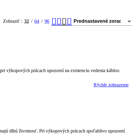
Zobraziť
32
64
96
a pri výkopových prácach upozorní na existenciu vedenia káblov.
Rýchle zobrazenie
e majú dlhú životnosť. Pri výkopových prácach spoľahlivo upozorní