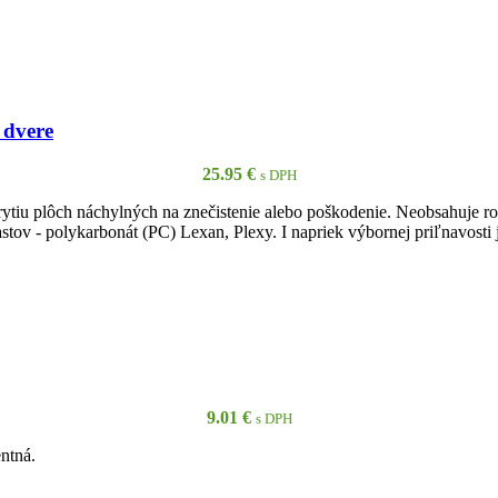
PRIDAŤ DO KOŠÍKA
 dvere
25.95
€
s DPH
ytiu plôch náchylných na znečistenie alebo poškodenie. Neobsahuje ro
astov - polykarbonát (PC) Lexan, Plexy. I napriek výbornej priľnavosti
PRIDAŤ DO KOŠÍKA
9.01
€
s DPH
ntná.