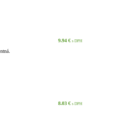
PRIDAŤ DO KOŠÍKA
9.94
€
s DPH
ntná.
PRIDAŤ DO KOŠÍKA
8.03
€
s DPH
PRIDAŤ DO KOŠÍKA