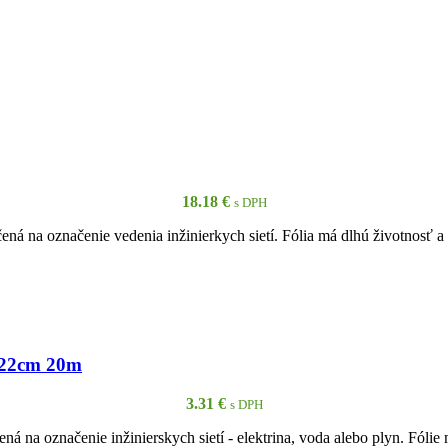
18.18
€
s DPH
ená na označenie vedenia inžinierkych sietí. Fólia má dlhú životnosť 
PRIDAŤ DO KOŠÍKA
a 22cm 20m
3.31
€
s DPH
á na označenie inžinierskych sietí - elektrina, voda alebo plyn. Fóli