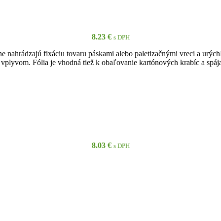
8.23
€
s DPH
ne nahrádzajú fixáciu tovaru páskami alebo paletizačnými vreci a urýc
m vplyvom. Fólia je vhodná tiež k obaľovanie kartónových krabíc a spáj
PRIDAŤ DO KOŠÍKA
8.03
€
s DPH
PRIDAŤ DO KOŠÍKA