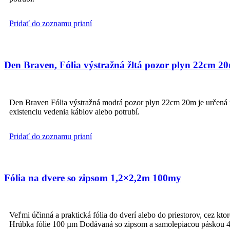
Pridať do zoznamu prianí
Den Braven, Fólia výstražná žltá pozor plyn 22cm 2
Den Braven Fólia výstražná modrá pozor plyn 22cm 20m je určená na 
existenciu vedenia káblov alebo potrubí.
Pridať do zoznamu prianí
Fólia na dvere so zipsom 1,2×2,2m 100my
Veľmi účinná a praktická fólia do dverí alebo do priestorov, cez kt
Hrúbka fólie 100 µm Dodávaná so zipsom a samolepiacou páskou