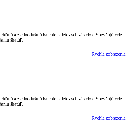
ýchľujú a zjednodušujú balenie paletových zásielok. Spevňujú celé
ájaniu škatúľ.
Rýchle zobrazenie
ýchľujú a zjednodušujú balenie paletových zásielok. Spevňujú celé
ájaniu škatúľ.
Rýchle zobrazenie