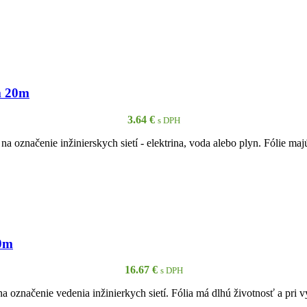
PRIDAŤ DO KOŠÍKA
m 20m
3.64
€
s DPH
 označenie inžinierskych sietí - elektrina, voda alebo plyn. Fólie ma
PRIDAŤ DO KOŠÍKA
00m
16.67
€
s DPH
 označenie vedenia inžinierkych sietí. Fólia má dlhú životnosť a pri 