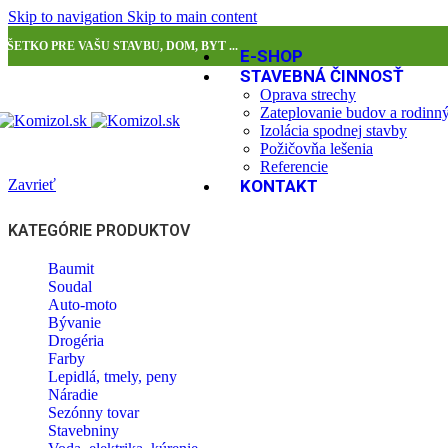
Skip to navigation
Skip to main content
VŠETKO PRE VAŠU STAVBU, DOM, BYT ...
E-SHOP
STAVEBNÁ ČINNOSŤ
Oprava strechy
Zateplovanie budov a rodin
Izolácia spodnej stavby
Požičovňa lešenia
Referencie
Zavrieť
KONTAKT
KATEGÓRIE PRODUKTOV
Baumit
Soudal
Auto-moto
Bývanie
Drogéria
Farby
Lepidlá, tmely, peny
Náradie
Sezónny tovar
Stavebniny