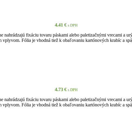
4.41
€
s DPH
vne nahrádzajú fixáciu tovaru páskami alebo paletizačnými vrecami a ur
ším vplyvom. Fólia je vhodná tiež k obaľovaniu kartónových krabíc a sp
PRIDAŤ DO KOŠÍKA
4.73
€
s DPH
vne nahrádzajú fixáciu tovaru páskami alebo paletizačnými vrecami a ur
ším vplyvom. Fólia je vhodná tiež k obaľovaniu kartónových krabíc a sp
PRIDAŤ DO KOŠÍKA