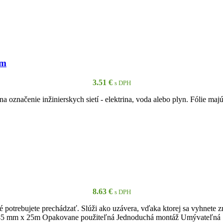
PRIDAŤ DO KOŠÍKA
0m
3.51
€
s DPH
označenie inžinierskych sietí - elektrina, voda alebo plyn. Fólie ma
PRIDAŤ DO KOŠÍKA
8.63
€
s DPH
oré potrebujete prechádzať. Slúži ako uzávera, vďaka ktorej sa vyhnete
 45 mm x 25m Opakovane použiteľná Jednoduchá montáž Umývateľná