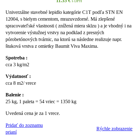
11.35
€
s DPH
Univerzálne stavebné lepidlo kategórie C1T podľa STN EN
12004, s bielym cementom, mrazuvzdorné. Má zlepšené
spracovateľské vlastnosti ( znížená miera sklzu ) a je vhodný i na
vytvorenie výstužnej vrstvy na podklad z presných
pórobetónových tvárnic, na ktorú sa následne realizuje napr.
štuková vrstva z omietky Baumit Viva Maxima.
Spotreba :
cca 3 kg/m2
Výdatnosť :
cca 8 m2/ vrece
Balenie :
25 kg, 1 paleta = 54 vriec = 1350 kg
Uvedená cena je za 1 vrece.
Pridať do zoznamu
Rýchle zobrazenie
PRIDAŤ DO KOŠÍKA
prianí