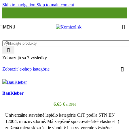
Skip to navigation
Skip to main content
MENU
Zobrazujú sa 3 výsledky
Zobraziť e-shop kategórie
BauKleber
6.65
€
s DPH
Univerzálne stavebné lepidlo kategórie C1T podľa STN EN
12004, mrazuvzdorné. Má zlepšené spracovateľské vlastnosti (
znížená miera sklzu ) a je vhodný i na vytvorenie výstužnej