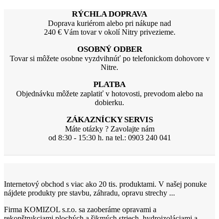
RÝCHLA DOPRAVA
Doprava kuriérom alebo pri nákupe nad
240 € Vám tovar v okolí Nitry privezieme.
OSOBNÝ ODBER
Tovar si môžete osobne vyzdvihnúť po telefonickom dohovore v
Nitre.
PLATBA
Objednávku môžete zaplatiť v hotovosti, prevodom alebo na
dobierku.
ZÁKAZNÍCKY SERVIS
Máte otázky ? Zavolajte nám
od 8:30 - 15:30 h. na tel.: 0903 240 041
Internetový obchod s viac ako 20 tis. produktami. V našej ponuke
nájdete produkty pre stavbu, záhradu, opravu strechy ...
Firma KOMIZOL s.r.o. sa zaoberáme opravami a
rekonštrukciami plochých a šikmých striech, hydroizoláciami a