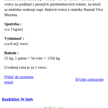
vrstvy na podklad z presných pórobetónových tvárnic, na ktorú
sa následne realizuje napr. štuková vrstva z omietky Baumit Viva
Maxima.
Spotreba :
cca 3 kg/m2
Výdatnosť :
cca 8 m2/ vrece
Balenie :
25 kg, 1 paleta = 54 vriec = 1350 kg
Uvedená cena je za 1 vrece.
Pridať do zoznamu
Rýchle zobrazenie
PRIDAŤ DO KOŠÍKA
prianí
BauKleber W biely