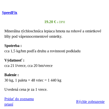
SpeedFix
19.20
€
s DPH
Minerálna rýchloschnúca lepiaca hmota na rohové a omietkové
lišty pod vápennocementové omietky.
Spotreba :
cca 1,5 kg/bm podľa druhu a rovinnosti podkladu
Výdatnosť :
cca 21 l/vrece, cca 20 bm/vrece
Balenie :
30 kg, 1 paleta = 48 vriec = 1 440 kg
Uvedená cena je za 1 vrece.
Pridať do zoznamu
Rýchle zobrazenie
PRIDAŤ DO KOŠÍKA
prianí