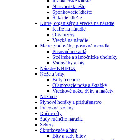
Inštalatérske kliešte
Nitovacie kliešte
Sponkovacie kliešte
Štikacie kliešte
Kufre, organizéry a vrecká na náradie
Kufre na náradie
Organizéry
Vrecká na náradie
Metre, vodováhy, posuvné meradlá
Posuvné meradlá
Stolárske a zámočnícke uholníky
Vodováhy a laty
Náradie KNIPEX
Nože a brity
Brity a čepele
Olamovacie nože a škrabky
Vreckové nože, dýky a mačety
Nožnice
Plynové horáky a príslušenstvo
Pracovné stojany
Ručné píly
Sady ručného náradia
Sekery
Skrutkovače a bity
Bity a sady bitov