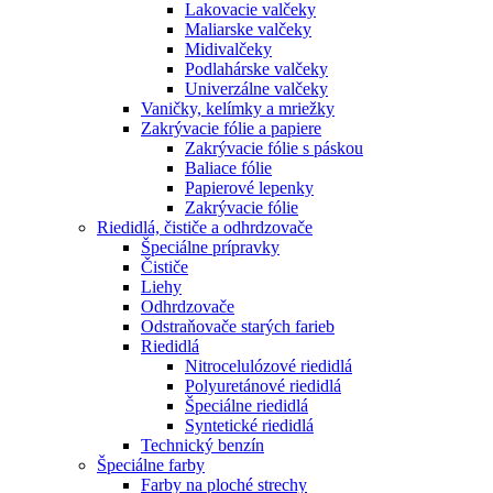
Lakovacie valčeky
Maliarske valčeky
Midivalčeky
Podlahárske valčeky
Univerzálne valčeky
Vaničky, kelímky a mriežky
Zakrývacie fólie a papiere
Zakrývacie fólie s páskou
Baliace fólie
Papierové lepenky
Zakrývacie fólie
Riedidlá, čističe a odhrdzovače
Špeciálne prípravky
Čističe
Liehy
Odhrdzovače
Odstraňovače starých farieb
Riedidlá
Nitrocelulózové riedidlá
Polyuretánové riedidlá
Špeciálne riedidlá
Syntetické riedidlá
Technický benzín
Špeciálne farby
Farby na ploché strechy