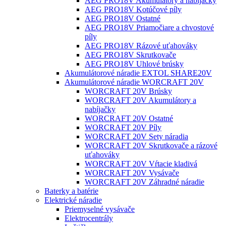
AEG PRO18V Akumulátory a nabíjačky
AEG PRO18V Kotúčové píly
AEG PRO18V Ostatné
AEG PRO18V Priamočiare a chvostové
píly
AEG PRO18V Rázové uťahováky
AEG PRO18V Skrutkovače
AEG PRO18V Uhlové brúsky
Akumulátorové náradie EXTOL SHARE20V
Akumulátorové náradie WORCRAFT 20V
WORCRAFT 20V Brúsky
WORCRAFT 20V Akumulátory a
nabíjačky
WORCRAFT 20V Ostatné
WORCRAFT 20V Píly
WORCRAFT 20V Sety náradia
WORCRAFT 20V Skrutkovače a rázové
uťahováky
WORCRAFT 20V Vŕtacie kladivá
WORCRAFT 20V Vysávače
WORCRAFT 20V Záhradné náradie
Baterky a batérie
Elektrické náradie
Priemyselné vysávače
Elektrocentrály