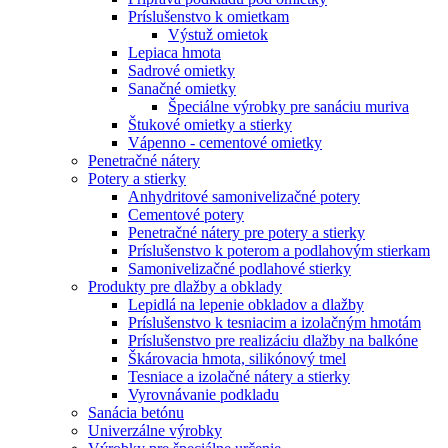
Príslušenstvo k omietkam
Výstuž omietok
Lepiaca hmota
Sadrové omietky
Sanačné omietky
Špeciálne výrobky pre sanáciu muriva
Štukové omietky a stierky
Vápenno - cementové omietky
Penetračné nátery
Potery a stierky
Anhydritové samonivelizačné potery
Cementové potery
Penetračné nátery pre potery a stierky
Príslušenstvo k poterom a podlahovým stierkam
Samonivelizačné podlahové stierky
Produkty pre dlažby a obklady
Lepidlá na lepenie obkladov a dlažby
Príslušenstvo k tesniacim a izolačným hmotám
Príslušenstvo pre realizáciu dlažby na balkóne
Škárovacia hmota, silikónový tmel
Tesniace a izolačné nátery a stierky
Vyrovnávanie podkladu
Sanácia betónu
Univerzálne výrobky