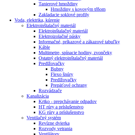
Tanierové hmoždiny
Hmoždiny s kovovým tŕňom
Zakladacie soklové profily
Voda, elektrika, kúrenie
Elektroinštalačný materiál
Elektroinštalačný materiál
Elektroizolačné pásky
Informačné, príkazové a zákazové tabuľky
Káble
Multimetre, spínacie hodiny, zvončeky
Ostatný elektroinštalačný materiál
Predlžovačky
Bubny
Flexo šnúry
Predlžovačky
Prepäťové ochrany
Rozvádzače
Kanalizácia
Krtko - prepchávanie odpadov
HT rúry a príslušenstvo
KG rúry a príslušenstvo
Ventilačný systém
Revízne dvierka
Rozvody vetrania
Ventilátory