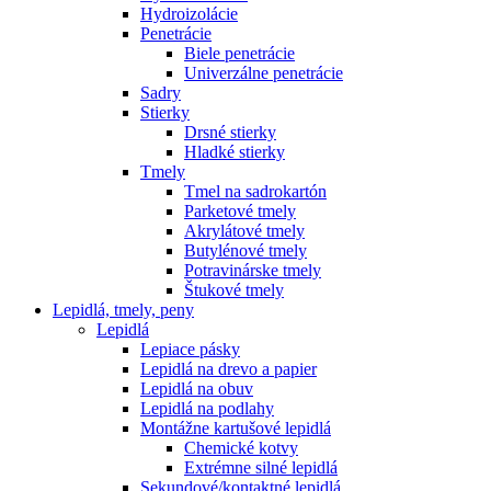
Hydroizolácie
Penetrácie
Biele penetrácie
Univerzálne penetrácie
Sadry
Stierky
Drsné stierky
Hladké stierky
Tmely
Tmel na sadrokartón
Parketové tmely
Akrylátové tmely
Butylénové tmely
Potravinárske tmely
Štukové tmely
Lepidlá, tmely, peny
Lepidlá
Lepiace pásky
Lepidlá na drevo a papier
Lepidlá na obuv
Lepidlá na podlahy
Montážne kartušové lepidlá
Chemické kotvy
Extrémne silné lepidlá
Sekundové/kontaktné lepidlá