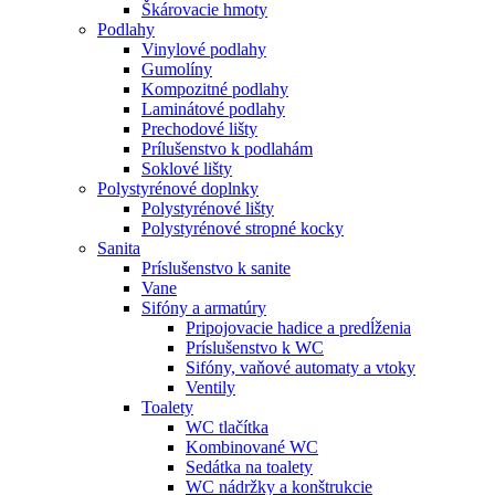
Škárovacie hmoty
Podlahy
Vinylové podlahy
Gumolíny
Kompozitné podlahy
Laminátové podlahy
Prechodové lišty
Prílušenstvo k podlahám
Soklové lišty
Polystyrénové doplnky
Polystyrénové lišty
Polystyrénové stropné kocky
Sanita
Príslušenstvo k sanite
Vane
Sifóny a armatúry
Pripojovacie hadice a predĺženia
Príslušenstvo k WC
Sifóny, vaňové automaty a vtoky
Ventily
Toalety
WC tlačítka
Kombinované WC
Sedátka na toalety
WC nádržky a konštrukcie