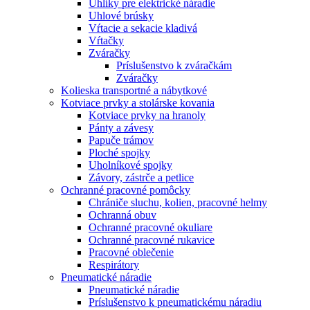
Uhlíky pre elektrické náradie
Uhlové brúsky
Vŕtacie a sekacie kladivá
Vŕtačky
Zváračky
Príslušenstvo k zváračkám
Zváračky
Kolieska transportné a nábytkové
Kotviace prvky a stolárske kovania
Kotviace prvky na hranoly
Pánty a závesy
Papuče trámov
Ploché spojky
Uholníkové spojky
Závory, zástrče a petlice
Ochranné pracovné pomôcky
Chrániče sluchu, kolien, pracovné helmy
Ochranná obuv
Ochranné pracovné okuliare
Ochranné pracovné rukavice
Pracovné oblečenie
Respirátory
Pneumatické náradie
Pneumatické náradie
Príslušenstvo k pneumatickému náradiu