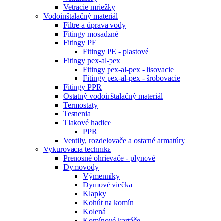
Vetracie mriežky
Vodoinštalačný materiál
Filtre a úprava vody
Fitingy mosadzné
Fitingy PE
Fitingy PE - plastové
Fitingy pex-al-pex
Fitingy pex-al-pex - lisovacie
Fitingy pex-al-pex - šrobovacie
Fitingy PPR
Ostatný vodoinštalačný materiál
Termostaty
Tesnenia
Tlakové hadice
PPR
Ventily, rozdelovače a ostatné armatúry
Vykurovacia technika
Prenosné ohrievače - plynové
Dymovody
Výmenníky
Dymové viečka
Klapky
Kohút na komín
Kolená
Komínové kartáče