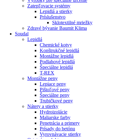
Výrobky pre špeciálne určenie
Zatepľovacie systémy
Lepidlá a stierky
Príslušenstvo
Sklotextilné mriežky
Zdravé bývanie Baumit Klima
Soudal
Lepidlá
Chemické kotvy
Konštrukčné lepidlá
Montážne lepidlá
Podlahové lepidlá
Špeciálne lepidlá
T-REX
Montážne peny
Lepiace peny
Pištoľové peny
Špeciálne peny
Trubičkové peny
Nátery a stierky
Hydroizolácie
Maliarske farby
Penetrácia a primery
Prísady do betónu
Vyrovnávacie stierky