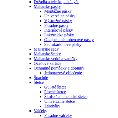
Držadlá a teleskopické tyče
Maliarske pásky
Montážne pásky
Univerzálne pásky
Výstražné pásky
Fasádne pásky
Interiérové pásky
Lakýrnícke pásky
Obojstranné kobercové pásky
Sadrokartónové pásky
Maliarske sady
Maliarske štetky
Maliarske vedrá a vaničky
Oceľové kartáče
Ochranné pomôcky a doplnky
Jednorazové oblečenie
Špachtle
Štetce
Guľaté štetce
Ploché štetce
Školské a umelecké štetce
Univerzálne štetce
Zároháky
Valčeky
Fasádne valčeky