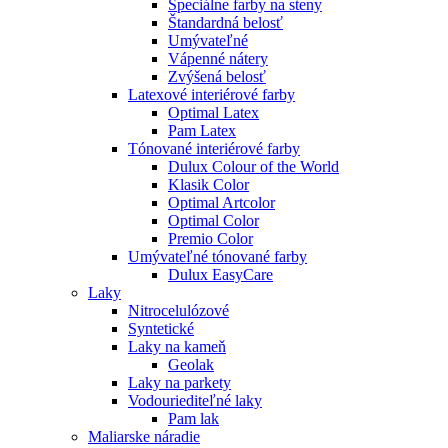
Špeciálne farby na steny
Štandardná belosť
Umývateľné
Vápenné nátery
Zvýšená belosť
Latexové interiérové farby
Optimal Latex
Pam Latex
Tónované interiérové farby
Dulux Colour of the World
Klasik Color
Optimal Artcolor
Optimal Color
Premio Color
Umývateľné tónované farby
Dulux EasyCare
Laky
Nitrocelulózové
Syntetické
Laky na kameň
Geolak
Laky na parkety
Vodouriediteľné laky
Pam lak
Maliarske náradie