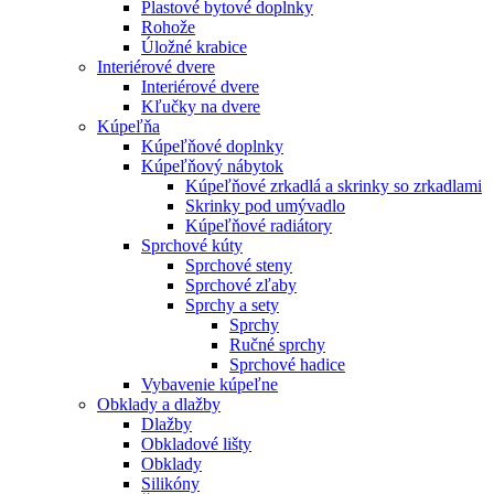
Plastové bytové doplnky
Rohože
Úložné krabice
Interiérové dvere
Interiérové dvere
Kľučky na dvere
Kúpeľňa
Kúpeľňové doplnky
Kúpeľňový nábytok
Kúpeľňové zrkadlá a skrinky so zrkadlami
Skrinky pod umývadlo
Kúpeľňové radiátory
Sprchové kúty
Sprchové steny
Sprchové zľaby
Sprchy a sety
Sprchy
Ručné sprchy
Sprchové hadice
Vybavenie kúpeľne
Obklady a dlažby
Dlažby
Obkladové lišty
Obklady
Silikóny