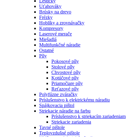
Leštičky
Uťahováky
Brúsky na drevo
Frézky
Hoblíky a zrovnávačky
Kompresory
Laserové merače
Miešadlá
Multifunkčné náradie
Ostatné
Píly
Pokosové píly
Stolové píly
Chvostové píly
Kotúčové píly
Priamočiare píly
Reťazové píly
Polyfúzne zváračky
Príslušenstvo k elektrickému náradiu
Spájkovacia pištol
Striekacie náradie na farbu
Príslušenstvo k striekacím zariadeniam
Striekacie zariadenia
Tavné pištole
Teplovzdušné pištole