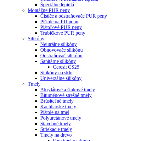
Špeciálne lepidlá
Montážne PUR peny
Čističe a odstraňovače PUR peny
Pištole na PU penu
Pištoľové PUR peny
Trubičkové PUR peny
Silikóny
Neutrálne silikóny
Obnovovače silikónu
Odstraňovač silikónu
Sanitárne silikóny
Ceresit CS25
Silikóny na sklo
Univerzálne silikóny
Tmely
Akrylátové a štukové tmely
Bituménové strešné tmely
Brúsiteľné tmely
Kachliarske tmely
Pištole na tmel
Polyuretánové tmely
Stavebné tmely
Striekacie tmely
Tmely na drevo
Pam tmel na drevo