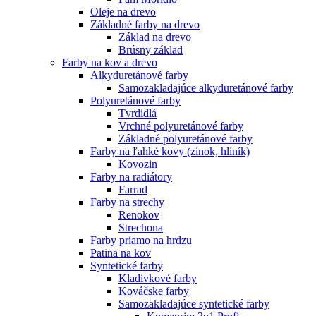
Oleje na drevo
Základné farby na drevo
Základ na drevo
Brúsny základ
Farby na kov a drevo
Alkyduretánové farby
Samozakladajúce alkyduretánové farby
Polyuretánové farby
Tvrdidlá
Vrchné polyuretánové farby
Základné polyuretánové farby
Farby na ľahké kovy (zinok, hliník)
Kovozin
Farby na radiátory
Farrad
Farby na strechy
Renokov
Strechona
Farby priamo na hrdzu
Patina na kov
Syntetické farby
Kladivkové farby
Kováčske farby
Samozakladajúce syntetické farby