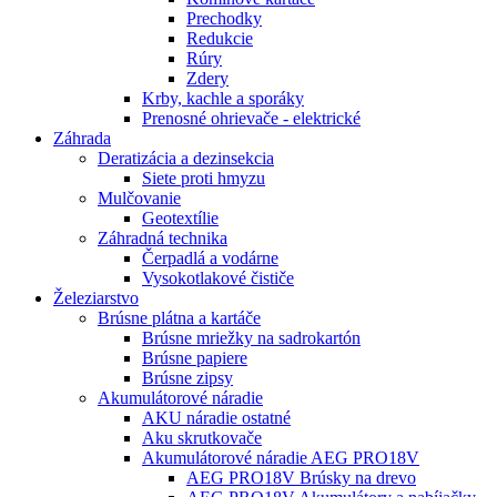
Prechodky
Redukcie
Rúry
Zdery
Krby, kachle a sporáky
Prenosné ohrievače - elektrické
Záhrada
Deratizácia a dezinsekcia
Siete proti hmyzu
Mulčovanie
Geotextílie
Záhradná technika
Čerpadlá a vodárne
Vysokotlakové čističe
Železiarstvo
Brúsne plátna a kartáče
Brúsne mriežky na sadrokartón
Brúsne papiere
Brúsne zipsy
Akumulátorové náradie
AKU náradie ostatné
Aku skrutkovače
Akumulátorové náradie AEG PRO18V
AEG PRO18V Brúsky na drevo