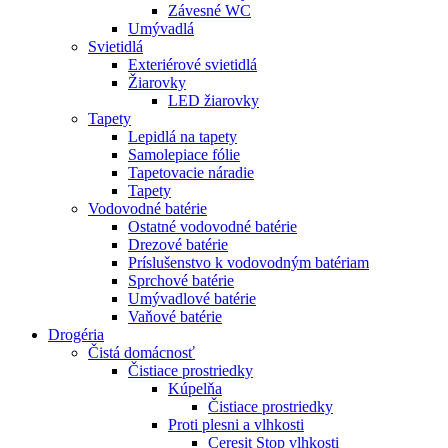
Závesné WC
Umývadlá
Svietidlá
Exteriérové svietidlá
Žiarovky
LED žiarovky
Tapety
Lepidlá na tapety
Samolepiace fólie
Tapetovacie náradie
Tapety
Vodovodné batérie
Ostatné vodovodné batérie
Drezové batérie
Príslušenstvo k vodovodným batériam
Sprchové batérie
Umývadlové batérie
Vaňové batérie
Drogéria
Čistá domácnosť
Čistiace prostriedky
Kúpelňa
Čistiace prostriedky
Proti plesni a vlhkosti
Ceresit Stop vlhkosti