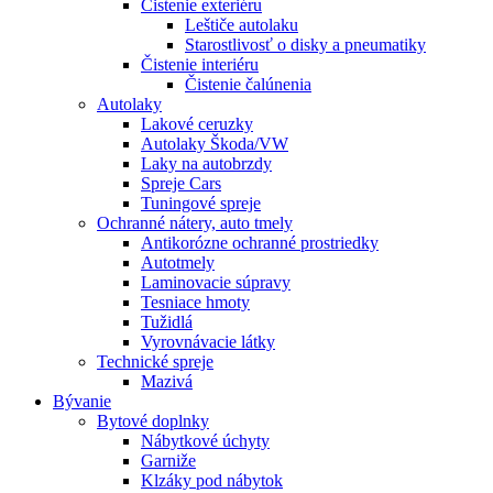
Čistenie exteriéru
Leštiče autolaku
Starostlivosť o disky a pneumatiky
Čistenie interiéru
Čistenie čalúnenia
Autolaky
Lakové ceruzky
Autolaky Škoda/VW
Laky na autobrzdy
Spreje Cars
Tuningové spreje
Ochranné nátery, auto tmely
Antikorózne ochranné prostriedky
Autotmely
Laminovacie súpravy
Tesniace hmoty
Tužidlá
Vyrovnávacie látky
Technické spreje
Mazivá
Bývanie
Bytové doplnky
Nábytkové úchyty
Garniže
Klzáky pod nábytok