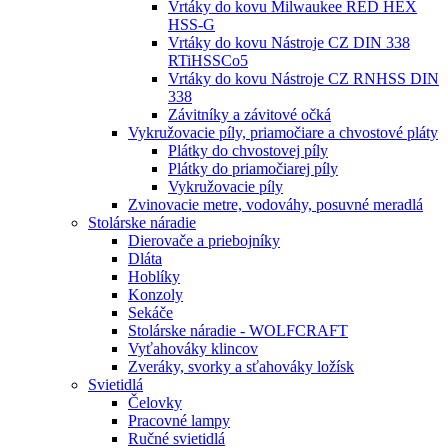
Vrtáky do kovu Milwaukee RED HEX
HSS-G
Vrtáky do kovu Nástroje CZ DIN 338
RTiHSSCo5
Vrtáky do kovu Nástroje CZ RNHSS DIN
338
Závitníky a závitové očká
Vykružovacie píly, priamočiare a chvostové pláty
Plátky do chvostovej píly
Plátky do priamočiarej píly
Vykružovacie píly
Zvinovacie metre, vodováhy, posuvné meradlá
Stolárske náradie
Dierovače a priebojníky
Dláta
Hoblíky
Konzoly
Sekáče
Stolárske náradie - WOLFCRAFT
Vyťahováky klincov
Zveráky, svorky a sťahováky ložísk
Svietidlá
Čelovky
Pracovné lampy
Ručné svietidlá