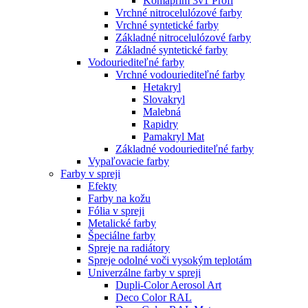
Komaprim 3v1 Profi
Vrchné nitrocelulózové farby
Vrchné syntetické farby
Základné nitrocelulózové farby
Základné syntetické farby
Vodouriediteľné farby
Vrchné vodouriediteľné farby
Hetakryl
Slovakryl
Malebná
Rapidry
Pamakryl Mat
Základné vodouriediteľné farby
Vypaľovacie farby
Farby v spreji
Efekty
Farby na kožu
Fólia v spreji
Metalické farby
Špeciálne farby
Spreje na radiátory
Spreje odolné voči vysokým teplotám
Univerzálne farby v spreji
Dupli-Color Aerosol Art
Deco Color RAL