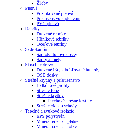
Žľaby
Pletivá
Pozinkované pletivá
Príslušenstvo k pletivám
PVC pletivá
Rebríky
Drevené rebríky
Hliníkové rebríky
Oceľové rebríky
Sádrokartón
Sádrokartónové dosky
Sádry a tmely
Stavebné drevo
Drevené lišty a hobľované hranoly
OSB dosky
Strešné krytiny a príslušenstvo
Balkónové profily
Strešné fólie
Strešné krytiny
Plechové strešné krytiny
Strešné okná a schody
Tepelné a zvukové izolácie
EPS polystyrén
Minerálna vlna - platne
Minerálna vlna - rolky