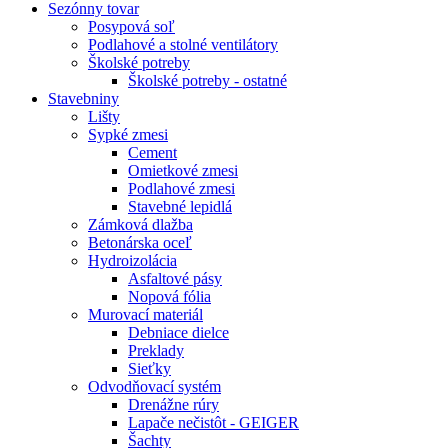
Sezónny tovar
Posypová soľ
Podlahové a stolné ventilátory
Školské potreby
Školské potreby - ostatné
Stavebniny
Lišty
Sypké zmesi
Cement
Omietkové zmesi
Podlahové zmesi
Stavebné lepidlá
Zámková dlažba
Betonárska oceľ
Hydroizolácia
Asfaltové pásy
Nopová fólia
Murovací materiál
Debniace dielce
Preklady
Sieťky
Odvodňovací systém
Drenážne rúry
Lapače nečistôt - GEIGER
Šachty