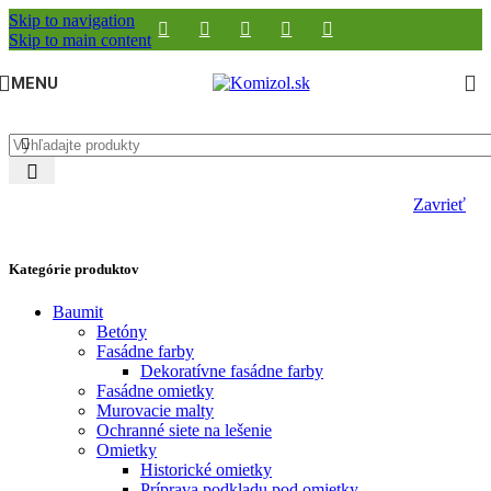
Skip to navigation
Skip to main content
MENU
Zavrieť
Kategórie produktov
Baumit
Betóny
Fasádne farby
Dekoratívne fasádne farby
Fasádne omietky
Murovacie malty
Ochranné siete na lešenie
Omietky
Historické omietky
Príprava podkladu pod omietky