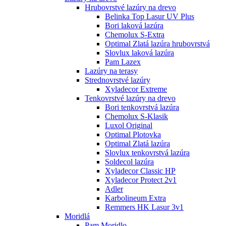
Hrubovrstvé lazúry na drevo
Belinka Top Lasur UV Plus
Bori laková lazúra
Chemolux S-Extra
Optimal Zlatá lazúra hrubovrstvá
Slovlux laková lazúra
Pam Lazex
Lazúry na terasy
Strednovrstvé lazúry
Xyladecor Extreme
Tenkovrstvé lazúry na drevo
Bori tenkovrstvá lazúra
Chemolux S-Klasik
Luxol Original
Optimal Plotovka
Optimal Zlatá lazúra
Slovlux tenkovrstvá lazúra
Soldecol lazúra
Xyladecor Classic HP
Xyladecor Protect 2v1
Adler
Karbolineum Extra
Remmers HK Lasur 3v1
Moridlá
Pam Moridlo