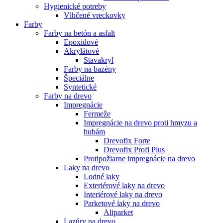
Hygienické potreby
Vlhčené vreckovky
Farby
Farby na betón a asfalt
Epoxidové
Akrylátové
Stavakryl
Farby na bazény
Špeciálne
Syntetické
Farby na drevo
Impregnácie
Fermeže
Impregnácie na drevo proti hmyzu a
hubám
Drevofix Forte
Drevofix Profi Plus
Protipožiarne impregnácie na drevo
Laky na drevo
Lodné laky
Exteriérové laky na drevo
Interiérové laky na drevo
Parketové laky na drevo
Aliparket
Lazúry na drevo