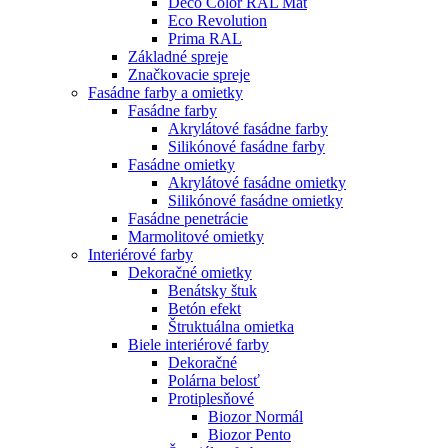
Deco Color RAL Mat
Eco Revolution
Prima RAL
Základné spreje
Značkovacie spreje
Fasádne farby a omietky
Fasádne farby
Akrylátové fasádne farby
Silikónové fasádne farby
Fasádne omietky
Akrylátové fasádne omietky
Silikónové fasádne omietky
Fasádne penetrácie
Marmolitové omietky
Interiérové farby
Dekoračné omietky
Benátsky štuk
Betón efekt
Štruktuálna omietka
Biele interiérové farby
Dekoračné
Polárna belosť
Protiplesňové
Biozor Normál
Biozor Pento