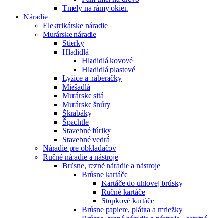
Tmely na rámy okien
Náradie
Elektrikárske náradie
Murárske náradie
Stierky
Hladidlá
Hladidlá kovové
Hladidlá plastové
Lyžice a naberačky
Miešadlá
Murárske sitá
Murárske šnúry
Škrabáky
Špachtle
Stavebné fúriky
Stavebné vedrá
Náradie pre obkladačov
Ručné náradie a nástroje
Brúsne, rezné náradie a nástroje
Brúsne kartáče
Kartáče do uhlovej brúsky
Ručné kartáče
Stopkové kartáče
Brúsne papiere, plátna a mriežky