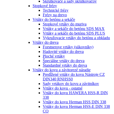
Skrutkovače a sady skrutkovačov
Stopkové frézy
Technické frézy
Frézy na drevo
Vrtáky do betónu a sekáče
Stopkové vrtáky do muriva
Vrtáky a sekáče do betónu SDS MAX
Vrtáky a sekáče do betónu SDS PLUS
Vykružovacie vrtáky do betónu a obkladu
Vrtáky do dreva
Forstnerove vrtáky (súkovníky)
Hadovité vrtáky do dreva
Ploché vrtáky
Špeciálne vrtáky do dreva
Štandardné vrtáky do dreva
Vrtáky do kovu a závitorezé náradie
Predĺžené vrtáky do kovu Nástroje CZ
DIN340 RNHSS0
Sady vrtákov do kovu a závitníkov
Vrtáky do kovu - ostatné
Vrtáky do kovu HAWERA HSS-R DIN
338
Vrtáky do kovu Herman HSS DIN 338
Vrtáky do kovu Herman HSS-E DIN 338
CO