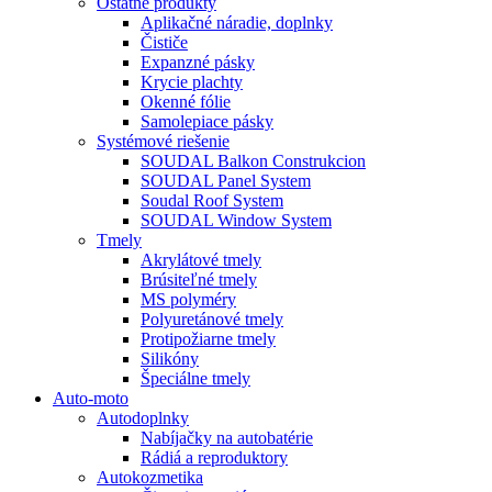
Ostatné produkty
Aplikačné náradie, doplnky
Čističe
Expanzné pásky
Krycie plachty
Okenné fólie
Samolepiace pásky
Systémové riešenie
SOUDAL Balkon Construkcion
SOUDAL Panel System
Soudal Roof System
SOUDAL Window System
Tmely
Akrylátové tmely
Brúsiteľné tmely
MS polyméry
Polyuretánové tmely
Protipožiarne tmely
Silikóny
Špeciálne tmely
Auto-moto
Autodoplnky
Nabíjačky na autobatérie
Rádiá a reproduktory
Autokozmetika