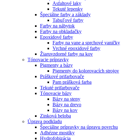
Asfaltové laky
Tekuté lepenky
Špeciálne farby a základy
Tabuľové farby
Farby na nábytok
Farby na obkladačky
Epoxidové farby
Farby na vane a sprchové vaničky
Vrchné epoxidové farby
Žiaruvzdorné farby na kov
Tónovacie prípravky
Pigmenty a bázy
Pigmenty do kolorovacích strojov
Práškové prifarbovače
Pam prášková farba
Tekuté prifarbovače
Tónovacie bázy
Bázy na steny
Bázy na drevo
Bázy na kov
Zinková beloba
Úprava podkladu
Špeciálne prípravky na úpravu povrchu
Adhézne mostíky
Hydrofobizácia