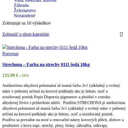
Voda, elektrika, kúrenie
Záhrada
Železiarstvo
Nezaradené
Zobrazuje sa 10 výsledkov
Zobraziť e-shop kategórie
Porovnaj
Strechona – Farba na strechy 0111 šedá 10kg
135.99
€
s DPH
Antikorózna alkydová polomatná až matná farba 2v1 (základný a vrchný
náter v jednom) určená na kovové podklady ako je železo, oceľ a
zoxidovaný pozink.Popis:Disperzia pigmentov a plnidiel v roztoku
alkydovej živice s prídavkom aditív. Použitie:STRECHONA je antikorózna
alkydová polomatná až matná farba 2v1 (základný a vrchný náter v jednom)
určená na kovové podklady ako je železo, oceľ a zoxidovaný pozink.
Používa sa prevažne na nové a renovačné nátery kovových plôch, dielcov a
predmetov z kovu napr. strechy, ploty, brány, zábradlia, odkvapy,