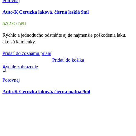
Porovnaj
Auto-K Ceruzka laková, čierna lesklá 9ml
5.72
€
s DPH
Rýchlo a jednoducho odstráňte aj tie najmenšie poškodenia laku,
ako sú kamienky.
Pridať do zoznamu prianí
Pridať do košíka
Rýchle zobrazenie
Porovnaj
Auto-K Ceruzka laková, čierna matná 9ml
5.72
€
s DPH
Ideálny produkt na rýchle, cenovo výhodné a farebne presné opravy
laku pomocou plechovky s farbou v spreji.Auto-K sprej na autolaky
je dostupný v najobľúbenejších štandardných a vysokorýchlostných
farbách, ako je matná čierna alebo lesklá biela. Rýchloschnúci