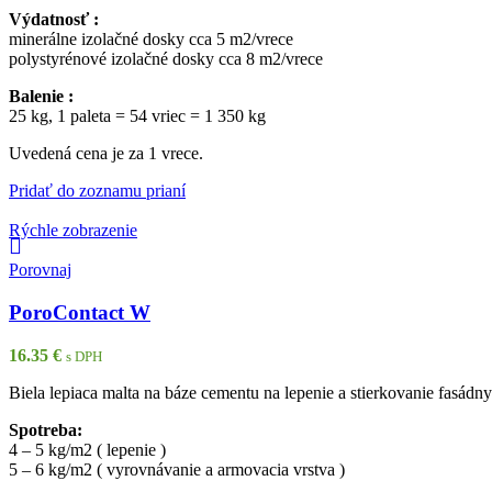
Výdatnosť :
minerálne izolačné dosky cca 5 m2/vrece
polystyrénové izolačné dosky cca 8 m2/vrece
Balenie :
25 kg, 1 paleta = 54 vriec = 1 350 kg
Uvedená cena je za 1 vrece.
Pridať do zoznamu prianí
Rýchle zobrazenie
Porovnaj
PoroContact W
16.35
€
s DPH
Biela lepiaca malta na báze cementu na lepenie a stierkovanie fasádn
Spotreba:
4 – 5 kg/m2 ( lepenie )
5 – 6 kg/m2 ( vyrovnávanie a armovacia vrstva )