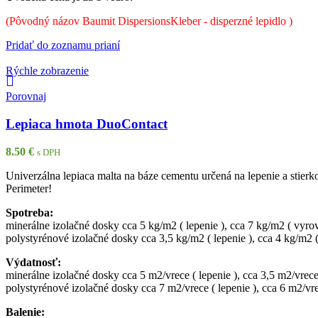
(Pôvodný názov Baumit DispersionsKleber - disperzné lepidlo )
Pridať do zoznamu prianí
Rýchle zobrazenie
Porovnaj
Lepiaca hmota DuoContact
8.50
€
s DPH
Univerzálna lepiaca malta na báze cementu určená na lepenie a stie
Perimeter!
Spotreba:
minerálne izolačné dosky cca 5 kg/m2 ( lepenie ), cca 7 kg/m2 ( vyro
polystyrénové izolačné dosky cca 3,5 kg/m2 ( lepenie ), cca 4 kg/m2 
Výdatnosť:
minerálne izolačné dosky cca 5 m2/vrece ( lepenie ), cca 3,5 m2/vrec
polystyrénové izolačné dosky cca 7 m2/vrece ( lepenie ), cca 6 m2/vr
Balenie: