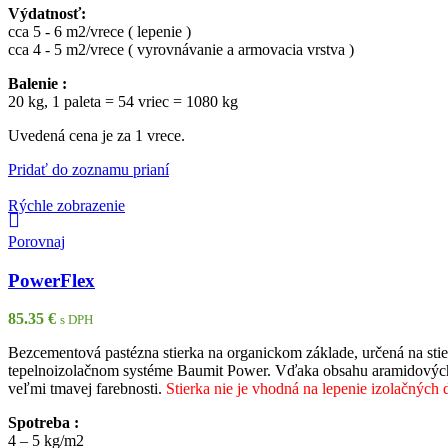
Výdatnosť:
cca 5 - 6 m2/vrece ( lepenie )
cca 4 - 5 m2/vrece ( vyrovnávanie a armovacia vrstva )
Balenie :
20 kg, 1 paleta = 54 vriec = 1080 kg
Uvedená cena je za 1 vrece.
Pridať do zoznamu prianí
Rýchle zobrazenie
Porovnaj
PowerFlex
85.35
€
s DPH
Bezcementová pastézna stierka na organickom základe, určená na st
tepelnoizolačnom systéme Baumit Power. Vďaka obsahu aramidových v
veľmi tmavej farebnosti.
Stierka nie je vhodná na lepenie izolačných 
Spotreba :
4 – 5 kg/m2