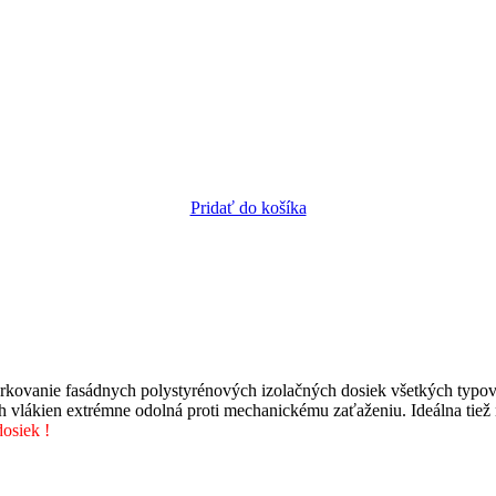
Pridať do košíka
ierkovanie fasádnych polystyrénových izolačných dosiek všetkých typ
lákien extrémne odolná proti mechanickému zaťaženiu. Ideálna tiež 
dosiek !