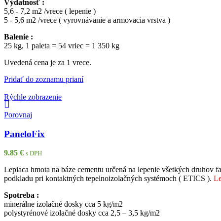
Výdatnosť :
5,6 - 7,2 m2 /vrece ( lepenie )
5 - 5,6 m2 /vrece ( vyrovnávanie a armovacia vrstva )
Balenie :
25 kg, 1 paleta = 54 vriec = 1 350 kg
Uvedená cena je za 1 vrece.
Pridať do zoznamu prianí
Rýchle zobrazenie
Porovnaj
PaneloFix
9.85
€
s DPH
Lepiaca hmota na báze cementu určená na lepenie všetkých druhov f
podkladu pri kontaktných tepelnoizolačných systémoch ( ETICS ).
Le
Spotreba :
minerálne izolačné dosky cca 5 kg/m2
polystyrénové izolačné dosky cca 2,5 – 3,5 kg/m2