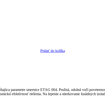
Pridať do košíka
spĺňajúca parametre smernice ETAG 004. Pružná, odolná voči poveter
nomickú efektívnosť riešenia. Na lepenie a stierkovanie fasádnych izo