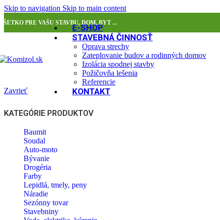
Skip to navigation
Skip to main content
VŠETKO PRE VAŠU STAVBU, DOM, BYT ...
E-SHOP
STAVEBNÁ ČINNOSŤ
Oprava strechy
Zateplovanie budov a rodinných domov
Izolácia spodnej stavby
Požičovňa lešenia
Referencie
Zavrieť
KONTAKT
KATEGÓRIE PRODUKTOV
Baumit
Soudal
Auto-moto
Bývanie
Drogéria
Farby
Lepidlá, tmely, peny
Náradie
Sezónny tovar
Stavebniny