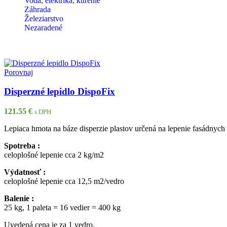
Voda, elektrika, kúrenie
Záhrada
Železiarstvo
Nezaradené
Porovnaj
Disperzné lepidlo DispoFix
121.55
€
s DPH
Lepiaca hmota na báze disperzie plastov určená na lepenie fasádnych
Spotreba :
celoplošné lepenie cca 2 kg/m2
Výdatnosť :
celoplošné lepenie cca 12,5 m2/vedro
Balenie :
25 kg, 1 paleta = 16 vedier = 400 kg
Uvedená cena je za 1 vedro.