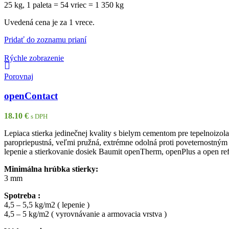
25 kg, 1 paleta = 54 vriec = 1 350 kg
Uvedená cena je za 1 vrece.
Pridať do zoznamu prianí
Rýchle zobrazenie
Porovnaj
openContact
18.10
€
s DPH
Lepiaca stierka jedinečnej kvality s bielym cementom pre tepelnoiz
paropriepustná, veľmi pružná, extrémne odolná proti poveternostným 
lepenie a stierkovanie dosiek Baumit openTherm, openPlus a open re
Minimálna hrúbka stierky:
3 mm
Spotreba :
4,5 – 5,5 kg/m2 ( lepenie )
4,5 – 5 kg/m2 ( vyrovnávanie a armovacia vrstva )