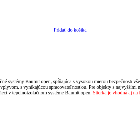
Pridať do košíka
olačné systémy Baumit open, spĺňajúca s vysokou mierou bezpečnosti 
vplyvom, s vynikajúcou spracovateľnosťou. Pre objekty s najvyššími n
flect v tepelnoizolačnom systéme Baumit open.
Stierka je vhodná aj na