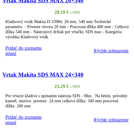
Vrtak Makita SDS MAX 20×540
28.19
€
s DPH
Kladivový vrták Makita D-33984, 20 mm, 540 mm Technické
parametre: - Priemer otvoru 20 mm - Pracovná dĺžka 400 mm - Celková
dĺžka 540 mm - Nástrojový držiak pre vŕtačky SDS max - Kategória
výrobku Kladivový vrták
Pridať do zoznamu
Rýchle zobrazenie
PRIDAŤ DO KOŠÍKA
prianí
Vrtak Makita SDS MAX 24×340
23.29
€
s DPH
Pre vŕtacie kladivá s upínaním nástroja SDS - Max. Na betón, prírodný
kameň, murivo. priemer: 24 mm celková dĺžka: 340 mm pracovná
dĺžka: 200 mm
Pridať do zoznamu
Rýchle zobrazenie
PRIDAŤ DO KOŠÍKA
prianí