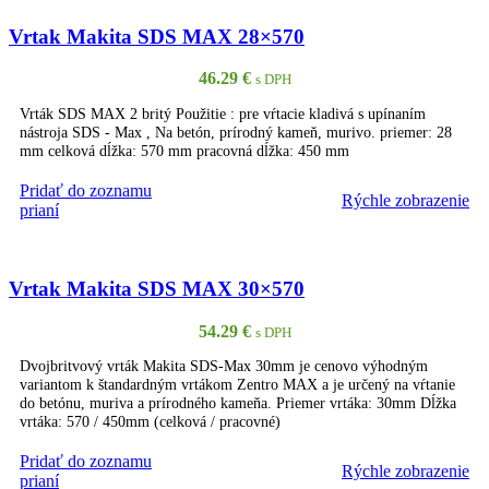
Vrtak Makita SDS MAX 28×570
46.29
€
s DPH
Vrták SDS MAX 2 britý Použitie : pre vŕtacie kladivá s upínaním
nástroja SDS - Max , Na betón, prírodný kameň, murivo. priemer: 28
mm celková dĺžka: 570 mm pracovná dĺžka: 450 mm
Pridať do zoznamu
Rýchle zobrazenie
PRIDAŤ DO KOŠÍKA
prianí
Vrtak Makita SDS MAX 30×570
54.29
€
s DPH
Dvojbritvový vrták Makita SDS-Max 30mm je cenovo výhodným
variantom k štandardným vrtákom Zentro MAX a je určený na vŕtanie
do betónu, muriva a prírodného kameňa. Priemer vrtáka: 30mm Dĺžka
vrtáka: 570 / 450mm (celková / pracovné)
Pridať do zoznamu
Rýchle zobrazenie
PRIDAŤ DO KOŠÍKA
prianí