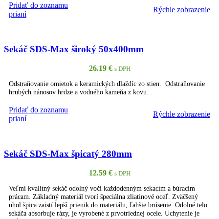
Pridať do zoznamu
Rýchle zobrazenie
PRIDAŤ DO KOŠÍKA
prianí
Sekáč SDS-Max široký 50x400mm
26.19
€
s DPH
Odstraňovanie omietok a keramických dlaždíc zo stien. Odstraňovanie
hrubých nánosov hrdze a vodného kameňa z kovu.
Pridať do zoznamu
Rýchle zobrazenie
PRIDAŤ DO KOŠÍKA
prianí
Sekáč SDS-Max špicatý 280mm
12.59
€
s DPH
Veľmi kvalitný sekáč odolný voči každodenným sekacím a búracím
prácam. Základný materiál tvorí špeciálna zliatinové oceľ. Zväčšený
uhol špica zaistí lepší prienik do materiálu, ľahšie brúsenie. Odolné telo
sekáča absorbuje rázy, je vyrobené z prvotriednej ocele. Uchytenie je