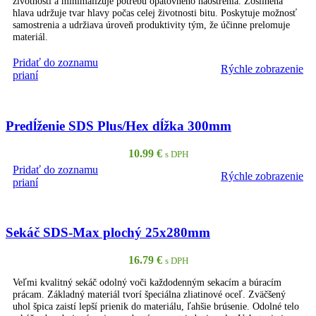
životnosti a minimalizuje potrebu opätovného naostrenia. Zosilnená
hlava udržuje tvar hlavy počas celej životnosti bitu. Poskytuje možnosť
samostrenia a udržiava úroveň produktivity tým, že účinne prelomuje
materiál.
Pridať do zoznamu
Rýchle zobrazenie
PRIDAŤ DO KOŠÍKA
prianí
Predĺženie SDS Plus/Hex dĺžka 300mm
10.99
€
s DPH
Pridať do zoznamu
Rýchle zobrazenie
PRIDAŤ DO KOŠÍKA
prianí
Sekáč SDS-Max plochý 25x280mm
16.79
€
s DPH
Veľmi kvalitný sekáč odolný voči každodenným sekacím a búracím
prácam. Základný materiál tvorí špeciálna zliatinové oceľ. Zväčšený
uhol špica zaistí lepší prienik do materiálu, ľahšie brúsenie. Odolné telo