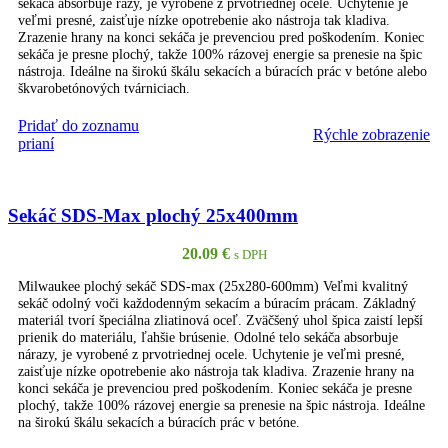
sekáča absorbuje rázy, je vyrobené z prvotriednej ocele. Uchytenie je
veľmi presné, zaisťuje nízke opotrebenie ako nástroja tak kladiva.
Zrazenie hrany na konci sekáča je prevenciou pred poškodením. Koniec
sekáča je presne plochý, takže 100% rázovej energie sa prenesie na špic
nástroja. Ideálne na širokú škálu sekacích a búracích prác v betóne alebo
škvarobetónových tvárniciach.
Pridať do zoznamu
Rýchle zobrazenie
PRIDAŤ DO KOŠÍKA
prianí
Sekáč SDS-Max plochý 25x400mm
20.09
€
s DPH
Milwaukee plochý sekáč SDS-max (25x280-600mm) Veľmi kvalitný
sekáč odolný voči každodenným sekacím a búracím prácam. Základný
materiál tvorí špeciálna zliatinová oceľ. Zväčšený uhol špica zaistí lepší
prienik do materiálu, ľahšie brúsenie. Odolné telo sekáča absorbuje
nárazy, je vyrobené z prvotriednej ocele. Uchytenie je veľmi presné,
zaisťuje nízke opotrebenie ako nástroja tak kladiva. Zrazenie hrany na
konci sekáča je prevenciou pred poškodením. Koniec sekáča je presne
plochý, takže 100% rázovej energie sa prenesie na špic nástroja. Ideálne
na širokú škálu sekacích a búracích prác v betóne.