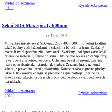
Pridať do zoznamu
Rýchle zobrazenie
PRIDAŤ DO KOŠÍKA
prianí
Sekáč SDS-Max špicatý 600mm
22.19
€
s DPH
Milwaukee špicatý sekáč SDS-max 280 / 400 / 600 mm. Veľmi kvalitný
sekáč odolný voči každodenným sekacím a búracím prácam. Základný
materiál tvorí špeciálna zliatinové oceľ. Zväčšený uhol špica zaistí lepší
prienik do materiálu, ľahšie brúsenie. Odolné telo sekáča absorbuje rázy,
je vyrobené z prvotriednej ocele. Uchytenie je veľmi presné, zaisťuje
nízke opotrebenie ako nástroja tak kladiva. Zrazenie hrany na konci
sekáča je prevenciou pred poškodením. Koniec sekáča je presne plochý,
takže 100% rázovej energie sa prenesie na špic nástroja. Ideálne na
širokú škálu sekacích a búracích prác v betóne alebo škvarobetónových
tvárniciach.
Pridať do zoznamu
Rýchle zobrazenie
PRIDAŤ DO KOŠÍKA
prianí