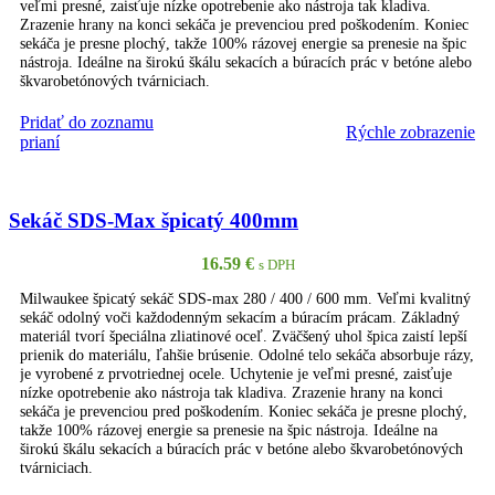
veľmi presné, zaisťuje nízke opotrebenie ako nástroja tak kladiva.
Zrazenie hrany na konci sekáča je prevenciou pred poškodením. Koniec
sekáča je presne plochý, takže 100% rázovej energie sa prenesie na špic
nástroja. Ideálne na širokú škálu sekacích a búracích prác v betóne alebo
škvarobetónových tvárniciach.
Pridať do zoznamu
Rýchle zobrazenie
PRIDAŤ DO KOŠÍKA
prianí
Sekáč SDS-Max špicatý 400mm
16.59
€
s DPH
Milwaukee špicatý sekáč SDS-max 280 / 400 / 600 mm. Veľmi kvalitný
sekáč odolný voči každodenným sekacím a búracím prácam. Základný
materiál tvorí špeciálna zliatinové oceľ. Zväčšený uhol špica zaistí lepší
prienik do materiálu, ľahšie brúsenie. Odolné telo sekáča absorbuje rázy,
je vyrobené z prvotriednej ocele. Uchytenie je veľmi presné, zaisťuje
nízke opotrebenie ako nástroja tak kladiva. Zrazenie hrany na konci
sekáča je prevenciou pred poškodením. Koniec sekáča je presne plochý,
takže 100% rázovej energie sa prenesie na špic nástroja. Ideálne na
širokú škálu sekacích a búracích prác v betóne alebo škvarobetónových
tvárniciach.