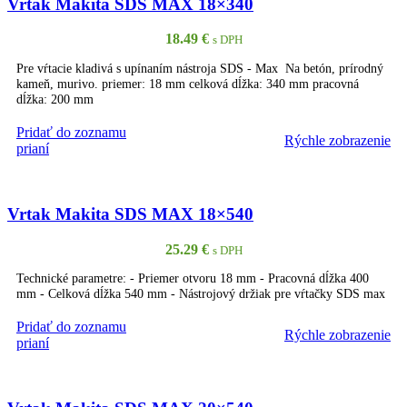
Vrtak Makita SDS MAX 18×340
18.49
€
s DPH
Pre vŕtacie kladivá s upínaním nástroja SDS - Max Na betón, prírodný
kameň, murivo. priemer: 18 mm celková dĺžka: 340 mm pracovná
dĺžka: 200 mm
Pridať do zoznamu
Rýchle zobrazenie
PRIDAŤ DO KOŠÍKA
prianí
Vrtak Makita SDS MAX 18×540
25.29
€
s DPH
Technické parametre: - Priemer otvoru 18 mm - Pracovná dĺžka 400
mm - Celková dĺžka 540 mm - Nástrojový držiak pre vŕtačky SDS max
Pridať do zoznamu
Rýchle zobrazenie
PRIDAŤ DO KOŠÍKA
prianí