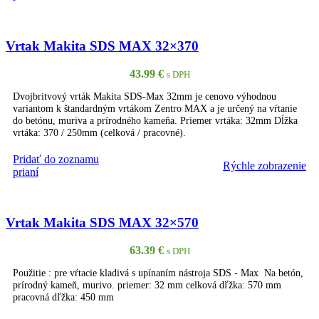
Vrtak Makita SDS MAX 32×370
43.99
€
s DPH
Dvojbritvový vrták Makita SDS-Max 32mm je cenovo výhodnou
variantom k štandardným vrtákom Zentro MAX a je určený na vŕtanie
do betónu, muriva a prírodného kameňa. Priemer vrtáka: 32mm Dĺžka
vrtáka: 370 / 250mm (celková / pracovné).
Pridať do zoznamu
Rýchle zobrazenie
PRIDAŤ DO KOŠÍKA
prianí
Vrtak Makita SDS MAX 32×570
63.39
€
s DPH
Použitie : pre vŕtacie kladivá s upínaním nástroja SDS - Max Na betón,
prírodný kameň, murivo. priemer: 32 mm celková dľžka: 570 mm
pracovná dľžka: 450 mm