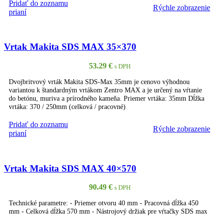
Pridať do zoznamu
Rýchle zobrazenie
PRIDAŤ DO KOŠÍKA
prianí
Vrtak Makita SDS MAX 35×370
53.29
€
s DPH
Dvojbritvový vrták Makita SDS-Max 35mm je cenovo výhodnou
variantou k štandardným vrtákom Zentro MAX a je určený na vŕtanie
do betónu, muriva a prírodného kameňa. Priemer vrtáka: 35mm Dĺžka
vrtáka: 370 / 250mm (celková / pracovné)
Pridať do zoznamu
Rýchle zobrazenie
PRIDAŤ DO KOŠÍKA
prianí
Vrtak Makita SDS MAX 40×570
90.49
€
s DPH
Technické parametre: - Priemer otvoru 40 mm - Pracovná dĺžka 450
mm - Celková dĺžka 570 mm - Nástrojový držiak pre vŕtačky SDS max