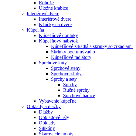
Rohože
Úložné krabice
Interiérové dvere
Interiérové dvere
Kľučky na dvere
Kúpeľňa
Kúpeľňové doplnky
Kúpeľňový nábytok
Kúpeľňové zrkadlá a skrinky so zrkadlami
Skrinky pod umývadlo
Kúpeľňové radiátory
Sprchové kúty
Sprchové steny
Sprchové zľaby
Sprchy a sety
Sprchy
Ručné sprchy
Sprchové hadice
Vybavenie kúpeľne
Obklady a dlažby
Dlažby
Obkladové lišty
Obklady
Silikóny
Škárovacie hmoty