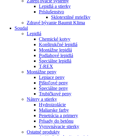
Zatepľovacie systémy
Lepidlá a stierky
Príslušenstvo
Sklotextilné mriežky
Zdravé bývanie Baumit Klima
Soudal
Lepidlá
Chemické kotvy
Konštrukčné lepidlá
Montážne lepidlá
Podlahové lepidlá
Špeciálne lepidlá
T-REX
Montážne peny
Lepiace peny
Pištoľové peny
Špeciálne peny
Trubičkové peny
Nátery a stierky
Hydroizolácie
Maliarske farby
Penetrácia a primery
Prísady do betónu
Vyrovnávacie stierky
Ostatné produkty