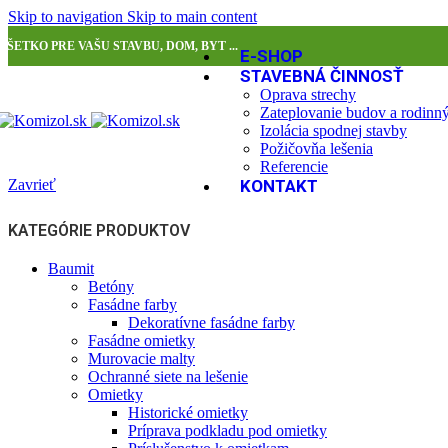
Skip to navigation
Skip to main content
VŠETKO PRE VAŠU STAVBU, DOM, BYT ...
E-SHOP
STAVEBNÁ ČINNOSŤ
Oprava strechy
Zateplovanie budov a rodin
Izolácia spodnej stavby
Požičovňa lešenia
Referencie
Zavrieť
KONTAKT
KATEGÓRIE PRODUKTOV
Baumit
Betóny
Fasádne farby
Dekoratívne fasádne farby
Fasádne omietky
Murovacie malty
Ochranné siete na lešenie
Omietky
Historické omietky
Príprava podkladu pod omietky