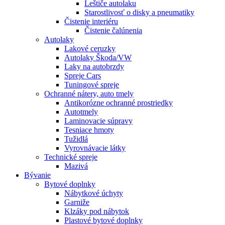
Leštiče autolaku
Starostlivosť o disky a pneumatiky
Čistenie interiéru
Čistenie čalúnenia
Autolaky
Lakové ceruzky
Autolaky Škoda/VW
Laky na autobrzdy
Spreje Cars
Tuningové spreje
Ochranné nátery, auto tmely
Antikorózne ochranné prostriedky
Autotmely
Laminovacie súpravy
Tesniace hmoty
Tužidlá
Vyrovnávacie látky
Technické spreje
Mazivá
Bývanie
Bytové doplnky
Nábytkové úchyty
Garniže
Klzáky pod nábytok
Plastové bytové doplnky