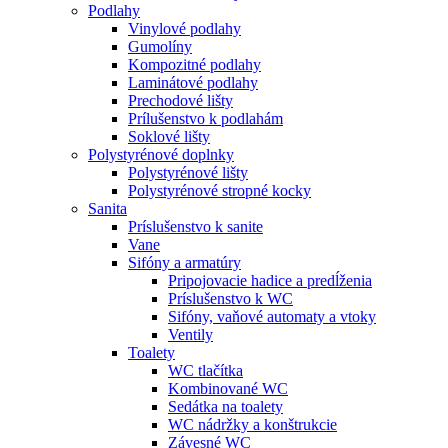
Podlahy
Vinylové podlahy
Gumolíny
Kompozitné podlahy
Laminátové podlahy
Prechodové lišty
Prílušenstvo k podlahám
Soklové lišty
Polystyrénové doplnky
Polystyrénové lišty
Polystyrénové stropné kocky
Sanita
Príslušenstvo k sanite
Vane
Sifóny a armatúry
Pripojovacie hadice a predĺženia
Príslušenstvo k WC
Sifóny, vaňové automaty a vtoky
Ventily
Toalety
WC tlačítka
Kombinované WC
Sedátka na toalety
WC nádržky a konštrukcie
Závesné WC