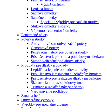
Príslušenstvo k omietkam
Výstuž omietok
Lepiaca hmota
Sadrové omietky
Sanačné omietky
Špeciálne výrobky pre sanáciu muriva
Štukové omietky a stierky
Vápenno - cementové omietky
Penetračné nátery
Potery a stierky
Anhydritové samonivelizačné potery
Cementové potery
Penetračné nátery pre potery a stierky
Príslušenstvo k poterom a podlahovým stierkam
Samonivelizačné podlahové stierky
Produkty pre dlažby a obklady
Lepidlá na lepenie obkladov a dlažby
Príslušenstvo k tesniacim a izolačným hmotám
Príslušenstvo pre realizáciu dlažby na balkóne
Škárovacia hmota, silikónový tmel
Tesniace a izolačné nátery a stierky
Vyrovnávanie podkladu
Sanácia betónu
Univerzálne výrobky
Výrobky pre špeciálne určenie