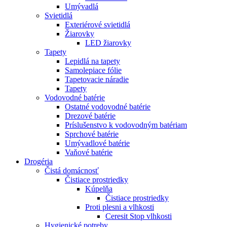
Umývadlá
Svietidlá
Exteriérové svietidlá
Žiarovky
LED žiarovky
Tapety
Lepidlá na tapety
Samolepiace fólie
Tapetovacie náradie
Tapety
Vodovodné batérie
Ostatné vodovodné batérie
Drezové batérie
Príslušenstvo k vodovodným batériam
Sprchové batérie
Umývadlové batérie
Vaňové batérie
Drogéria
Čistá domácnosť
Čistiace prostriedky
Kúpelňa
Čistiace prostriedky
Proti plesni a vlhkosti
Ceresit Stop vlhkosti
Hygienické potreby