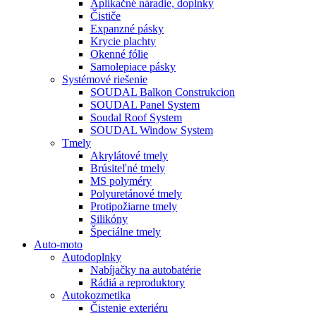
Aplikačné náradie, doplnky
Čističe
Expanzné pásky
Krycie plachty
Okenné fólie
Samolepiace pásky
Systémové riešenie
SOUDAL Balkon Construkcion
SOUDAL Panel System
Soudal Roof System
SOUDAL Window System
Tmely
Akrylátové tmely
Brúsiteľné tmely
MS polyméry
Polyuretánové tmely
Protipožiarne tmely
Silikóny
Špeciálne tmely
Auto-moto
Autodoplnky
Nabíjačky na autobatérie
Rádiá a reproduktory
Autokozmetika
Čistenie exteriéru