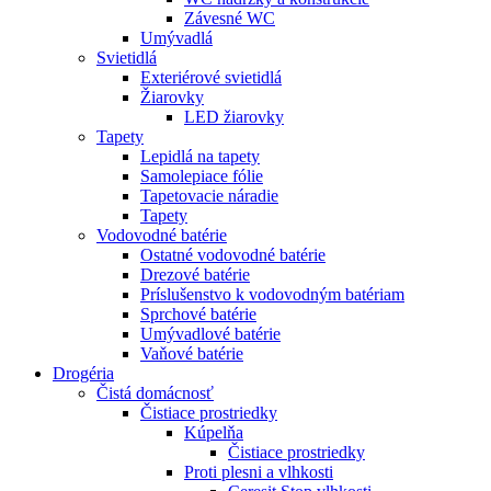
Závesné WC
Umývadlá
Svietidlá
Exteriérové svietidlá
Žiarovky
LED žiarovky
Tapety
Lepidlá na tapety
Samolepiace fólie
Tapetovacie náradie
Tapety
Vodovodné batérie
Ostatné vodovodné batérie
Drezové batérie
Príslušenstvo k vodovodným batériam
Sprchové batérie
Umývadlové batérie
Vaňové batérie
Drogéria
Čistá domácnosť
Čistiace prostriedky
Kúpelňa
Čistiace prostriedky
Proti plesni a vlhkosti