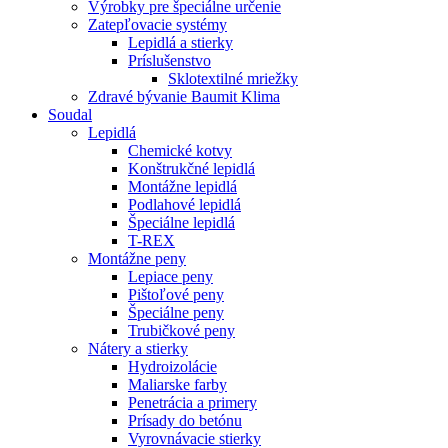
Výrobky pre špeciálne určenie
Zatepľovacie systémy
Lepidlá a stierky
Príslušenstvo
Sklotextilné mriežky
Zdravé bývanie Baumit Klima
Soudal
Lepidlá
Chemické kotvy
Konštrukčné lepidlá
Montážne lepidlá
Podlahové lepidlá
Špeciálne lepidlá
T-REX
Montážne peny
Lepiace peny
Pištoľové peny
Špeciálne peny
Trubičkové peny
Nátery a stierky
Hydroizolácie
Maliarske farby
Penetrácia a primery
Prísady do betónu
Vyrovnávacie stierky