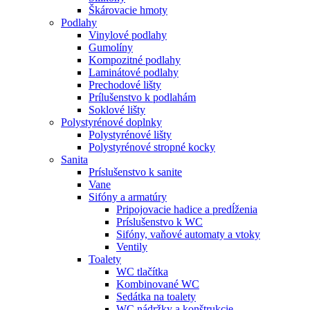
Škárovacie hmoty
Podlahy
Vinylové podlahy
Gumolíny
Kompozitné podlahy
Laminátové podlahy
Prechodové lišty
Prílušenstvo k podlahám
Soklové lišty
Polystyrénové doplnky
Polystyrénové lišty
Polystyrénové stropné kocky
Sanita
Príslušenstvo k sanite
Vane
Sifóny a armatúry
Pripojovacie hadice a predĺženia
Príslušenstvo k WC
Sifóny, vaňové automaty a vtoky
Ventily
Toalety
WC tlačítka
Kombinované WC
Sedátka na toalety
WC nádržky a konštrukcie