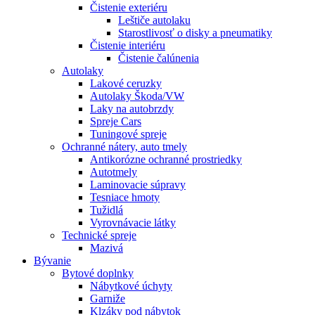
Čistenie exteriéru
Leštiče autolaku
Starostlivosť o disky a pneumatiky
Čistenie interiéru
Čistenie čalúnenia
Autolaky
Lakové ceruzky
Autolaky Škoda/VW
Laky na autobrzdy
Spreje Cars
Tuningové spreje
Ochranné nátery, auto tmely
Antikorózne ochranné prostriedky
Autotmely
Laminovacie súpravy
Tesniace hmoty
Tužidlá
Vyrovnávacie látky
Technické spreje
Mazivá
Bývanie
Bytové doplnky
Nábytkové úchyty
Garniže
Klzáky pod nábytok