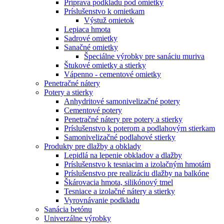
Príprava podkladu pod omietky
Príslušenstvo k omietkam
Výstuž omietok
Lepiaca hmota
Sadrové omietky
Sanačné omietky
Špeciálne výrobky pre sanáciu muriva
Štukové omietky a stierky
Vápenno - cementové omietky
Penetračné nátery
Potery a stierky
Anhydritové samonivelizačné potery
Cementové potery
Penetračné nátery pre potery a stierky
Príslušenstvo k poterom a podlahovým stierkam
Samonivelizačné podlahové stierky
Produkty pre dlažby a obklady
Lepidlá na lepenie obkladov a dlažby
Príslušenstvo k tesniacim a izolačným hmotám
Príslušenstvo pre realizáciu dlažby na balkóne
Škárovacia hmota, silikónový tmel
Tesniace a izolačné nátery a stierky
Vyrovnávanie podkladu
Sanácia betónu
Univerzálne výrobky