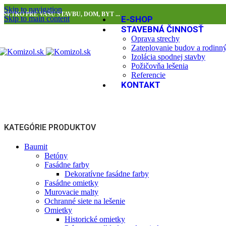
Skip to navigation
VŠETKO PRE VAŠU STAVBU, DOM, BYT ...
Skip to main content
E-SHOP
STAVEBNÁ ČINNOSŤ
Oprava strechy
Zateplovanie budov a rodin
Izolácia spodnej stavby
Požičovňa lešenia
Referencie
KONTAKT
KATEGÓRIE PRODUKTOV
Baumit
Betóny
Fasádne farby
Dekoratívne fasádne farby
Fasádne omietky
Murovacie malty
Ochranné siete na lešenie
Omietky
Historické omietky