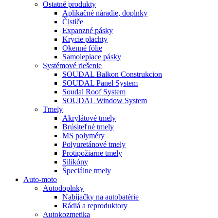
Ostatné produkty
Aplikačné náradie, doplnky
Čističe
Expanzné pásky
Krycie plachty
Okenné fólie
Samolepiace pásky
Systémové riešenie
SOUDAL Balkon Construkcion
SOUDAL Panel System
Soudal Roof System
SOUDAL Window System
Tmely
Akrylátové tmely
Brúsiteľné tmely
MS polyméry
Polyuretánové tmely
Protipožiarne tmely
Silikóny
Špeciálne tmely
Auto-moto
Autodoplnky
Nabíjačky na autobatérie
Rádiá a reproduktory
Autokozmetika