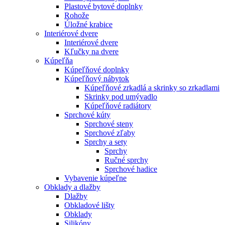
Plastové bytové doplnky
Rohože
Úložné krabice
Interiérové dvere
Interiérové dvere
Kľučky na dvere
Kúpeľňa
Kúpeľňové doplnky
Kúpeľňový nábytok
Kúpeľňové zrkadlá a skrinky so zrkadlami
Skrinky pod umývadlo
Kúpeľňové radiátory
Sprchové kúty
Sprchové steny
Sprchové zľaby
Sprchy a sety
Sprchy
Ručné sprchy
Sprchové hadice
Vybavenie kúpeľne
Obklady a dlažby
Dlažby
Obkladové lišty
Obklady
Silikóny