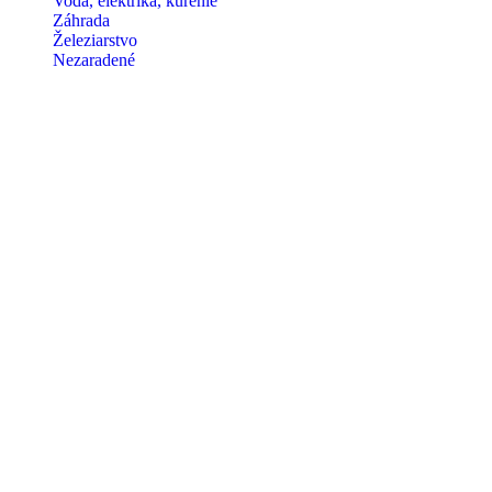
Voda, elektrika, kúrenie
Záhrada
Železiarstvo
Nezaradené