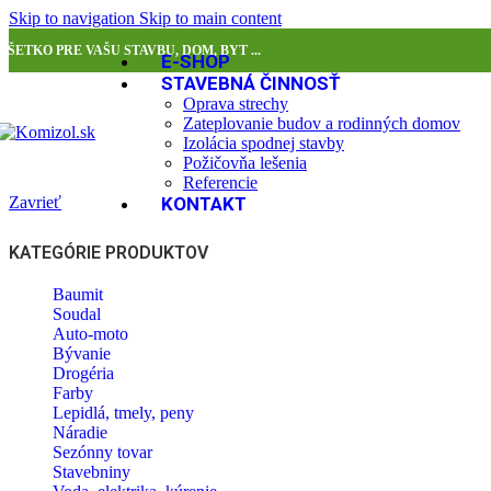
Skip to navigation
Skip to main content
VŠETKO PRE VAŠU STAVBU, DOM, BYT ...
E-SHOP
STAVEBNÁ ČINNOSŤ
Oprava strechy
Zateplovanie budov a rodinných domov
Izolácia spodnej stavby
Požičovňa lešenia
Referencie
Zavrieť
KONTAKT
KATEGÓRIE PRODUKTOV
Baumit
Soudal
Auto-moto
Bývanie
Drogéria
Farby
Lepidlá, tmely, peny
Náradie
Sezónny tovar
Stavebniny