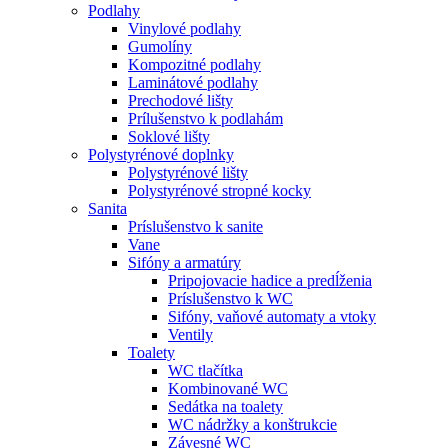
Podlahy
Vinylové podlahy
Gumolíny
Kompozitné podlahy
Laminátové podlahy
Prechodové lišty
Prílušenstvo k podlahám
Soklové lišty
Polystyrénové doplnky
Polystyrénové lišty
Polystyrénové stropné kocky
Sanita
Príslušenstvo k sanite
Vane
Sifóny a armatúry
Pripojovacie hadice a predĺženia
Príslušenstvo k WC
Sifóny, vaňové automaty a vtoky
Ventily
Toalety
WC tlačítka
Kombinované WC
Sedátka na toalety
WC nádržky a konštrukcie
Závesné WC