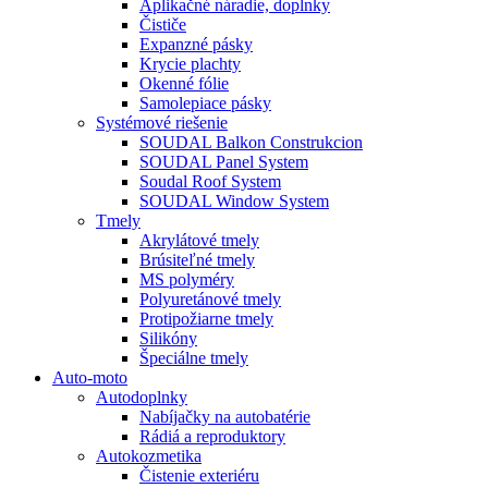
Aplikačné náradie, doplnky
Čističe
Expanzné pásky
Krycie plachty
Okenné fólie
Samolepiace pásky
Systémové riešenie
SOUDAL Balkon Construkcion
SOUDAL Panel System
Soudal Roof System
SOUDAL Window System
Tmely
Akrylátové tmely
Brúsiteľné tmely
MS polyméry
Polyuretánové tmely
Protipožiarne tmely
Silikóny
Špeciálne tmely
Auto-moto
Autodoplnky
Nabíjačky na autobatérie
Rádiá a reproduktory
Autokozmetika
Čistenie exteriéru