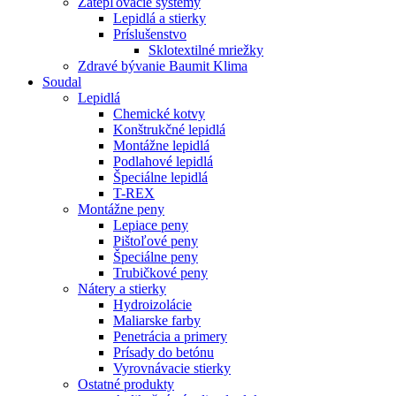
Zatepľovacie systémy
Lepidlá a stierky
Príslušenstvo
Sklotextilné mriežky
Zdravé bývanie Baumit Klima
Soudal
Lepidlá
Chemické kotvy
Konštrukčné lepidlá
Montážne lepidlá
Podlahové lepidlá
Špeciálne lepidlá
T-REX
Montážne peny
Lepiace peny
Pištoľové peny
Špeciálne peny
Trubičkové peny
Nátery a stierky
Hydroizolácie
Maliarske farby
Penetrácia a primery
Prísady do betónu
Vyrovnávacie stierky
Ostatné produkty