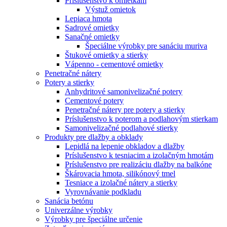
Príslušenstvo k omietkam
Výstuž omietok
Lepiaca hmota
Sadrové omietky
Sanačné omietky
Špeciálne výrobky pre sanáciu muriva
Štukové omietky a stierky
Vápenno - cementové omietky
Penetračné nátery
Potery a stierky
Anhydritové samonivelizačné potery
Cementové potery
Penetračné nátery pre potery a stierky
Príslušenstvo k poterom a podlahovým stierkam
Samonivelizačné podlahové stierky
Produkty pre dlažby a obklady
Lepidlá na lepenie obkladov a dlažby
Príslušenstvo k tesniacim a izolačným hmotám
Príslušenstvo pre realizáciu dlažby na balkóne
Škárovacia hmota, silikónový tmel
Tesniace a izolačné nátery a stierky
Vyrovnávanie podkladu
Sanácia betónu
Univerzálne výrobky
Výrobky pre špeciálne určenie