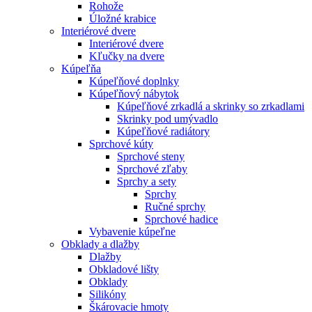
Rohože
Úložné krabice
Interiérové dvere
Interiérové dvere
Kľučky na dvere
Kúpeľňa
Kúpeľňové doplnky
Kúpeľňový nábytok
Kúpeľňové zrkadlá a skrinky so zrkadlami
Skrinky pod umývadlo
Kúpeľňové radiátory
Sprchové kúty
Sprchové steny
Sprchové zľaby
Sprchy a sety
Sprchy
Ručné sprchy
Sprchové hadice
Vybavenie kúpeľne
Obklady a dlažby
Dlažby
Obkladové lišty
Obklady
Silikóny
Škárovacie hmoty