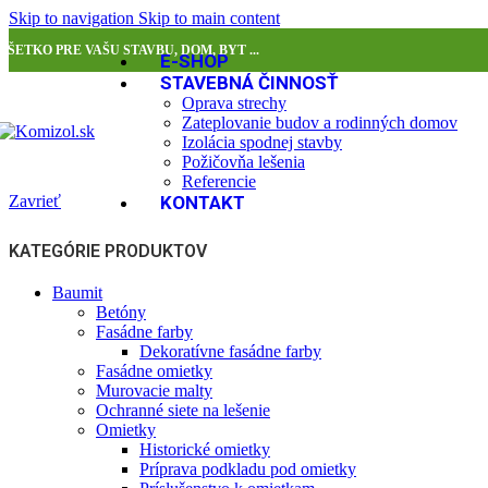
Skip to navigation
Skip to main content
VŠETKO PRE VAŠU STAVBU, DOM, BYT ...
E-SHOP
STAVEBNÁ ČINNOSŤ
Oprava strechy
Zateplovanie budov a rodinných domov
Izolácia spodnej stavby
Požičovňa lešenia
Referencie
Zavrieť
KONTAKT
KATEGÓRIE PRODUKTOV
Baumit
Betóny
Fasádne farby
Dekoratívne fasádne farby
Fasádne omietky
Murovacie malty
Ochranné siete na lešenie
Omietky
Historické omietky
Príprava podkladu pod omietky