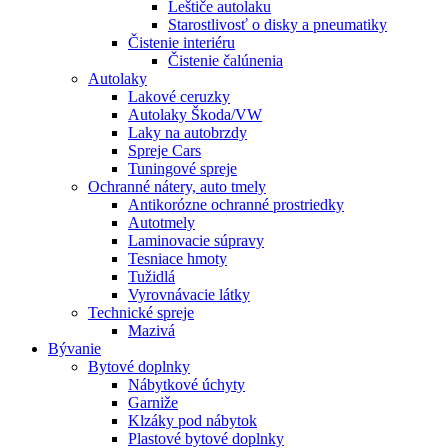
Leštiče autolaku
Starostlivosť o disky a pneumatiky
Čistenie interiéru
Čistenie čalúnenia
Autolaky
Lakové ceruzky
Autolaky Škoda/VW
Laky na autobrzdy
Spreje Cars
Tuningové spreje
Ochranné nátery, auto tmely
Antikorózne ochranné prostriedky
Autotmely
Laminovacie súpravy
Tesniace hmoty
Tužidlá
Vyrovnávacie látky
Technické spreje
Mazivá
Bývanie
Bytové doplnky
Nábytkové úchyty
Garniže
Klzáky pod nábytok
Plastové bytové doplnky