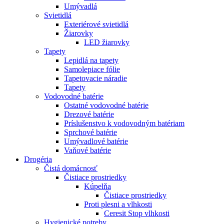
Umývadlá
Svietidlá
Exteriérové svietidlá
Žiarovky
LED žiarovky
Tapety
Lepidlá na tapety
Samolepiace fólie
Tapetovacie náradie
Tapety
Vodovodné batérie
Ostatné vodovodné batérie
Drezové batérie
Príslušenstvo k vodovodným batériam
Sprchové batérie
Umývadlové batérie
Vaňové batérie
Drogéria
Čistá domácnosť
Čistiace prostriedky
Kúpelňa
Čistiace prostriedky
Proti plesni a vlhkosti
Ceresit Stop vlhkosti
Hygienické potreby