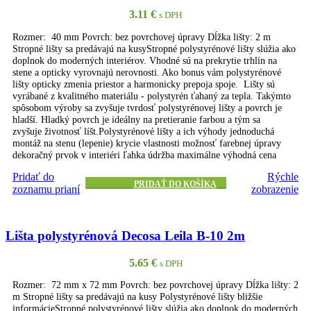
3.11
€
s DPH
Rozmer: 40 mm Povrch: bez povrchovej úpravy Dĺžka lišty: 2 m
Stropné lišty sa predávajú na kusyStropné polystyrénové lišty slúžia ako
doplnok do moderných interiérov. Vhodné sú na prekrytie trhlín na
stene a opticky vyrovnajú nerovnosti. Ako bonus vám polystyrénové
lišty opticky zmenia priestor a harmonicky prepoja spoje. Lišty sú
vyrábané z kvalitného materiálu - polystyrén ťahaný za tepla. Takýmto
spôsobom výroby sa zvyšuje tvrdosť polystyrénovej lišty a povrch je
hladší. Hladký povrch je ideálny na pretieranie farbou a tým sa
zvyšuje životnosť líšt.Polystyrénové lišty a ich výhody jednoduchá
montáž na stenu (lepenie) krycie vlastnosti možnosť farebnej úpravy
dekoračný prvok v interiéri ľahka údržba maximálne výhodná cena
Pridať do
Rýchle
PRIDAŤ DO KOŠÍKA
zoznamu prianí
zobrazenie
Lišta polystyrénová Decosa Leila B-10 2m
5.65
€
s DPH
Rozmer: 72 mm x 72 mm Povrch: bez povrchovej úpravy Dĺžka lišty: 2
m Stropné lišty sa predávajú na kusy Polystyrénové lišty bližšie
informácieStropné polystyrénové lišty slúžia ako doplnok do moderných