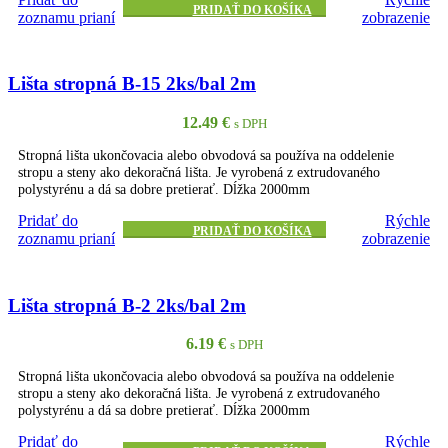
PRIDAŤ DO KOŠÍKA
zoznamu prianí
zobrazenie
Lišta stropná B-15 2ks/bal 2m
12.49
€
s DPH
Stropná lišta ukončovacia alebo obvodová sa používa na oddelenie
stropu a steny ako dekoračná lišta. Je vyrobená z extrudovaného
polystyrénu a dá sa dobre pretierať. Dĺžka 2000mm
Pridať do
Rýchle
PRIDAŤ DO KOŠÍKA
zoznamu prianí
zobrazenie
Lišta stropná B-2 2ks/bal 2m
6.19
€
s DPH
Stropná lišta ukončovacia alebo obvodová sa používa na oddelenie
stropu a steny ako dekoračná lišta. Je vyrobená z extrudovaného
polystyrénu a dá sa dobre pretierať. Dĺžka 2000mm
Pridať do
Rýchle