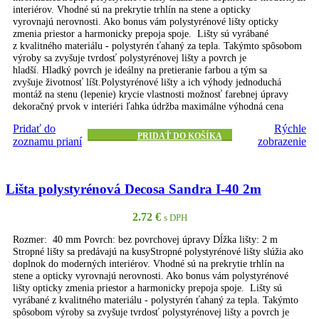
interiérov. Vhodné sú na prekrytie trhlín na stene a opticky
vyrovnajú nerovnosti. Ako bonus vám polystyrénové lišty opticky
zmenia priestor a harmonicky prepoja spoje. Lišty sú vyrábané
z kvalitného materiálu - polystyrén ťahaný za tepla. Takýmto spôsobom
výroby sa zvyšuje tvrdosť polystyrénovej lišty a povrch je
hladší. Hladký povrch je ideálny na pretieranie farbou a tým sa
zvyšuje životnosť líšt.Polystyrénové lišty a ich výhody jednoduchá
montáž na stenu (lepenie) krycie vlastnosti možnosť farebnej úpravy
dekoračný prvok v interiéri ľahka údržba maximálne výhodná cena
Pridať do
Rýchle
PRIDAŤ DO KOŠÍKA
zoznamu prianí
zobrazenie
Lišta polystyrénová Decosa Sandra I-40 2m
2.72
€
s DPH
Rozmer: 40 mm Povrch: bez povrchovej úpravy Dĺžka lišty: 2 m
Stropné lišty sa predávajú na kusyStropné polystyrénové lišty slúžia ako
doplnok do moderných interiérov. Vhodné sú na prekrytie trhlín na
stene a opticky vyrovnajú nerovnosti. Ako bonus vám polystyrénové
lišty opticky zmenia priestor a harmonicky prepoja spoje. Lišty sú
vyrábané z kvalitného materiálu - polystyrén ťahaný za tepla. Takýmto
spôsobom výroby sa zvyšuje tvrdosť polystyrénovej lišty a povrch je