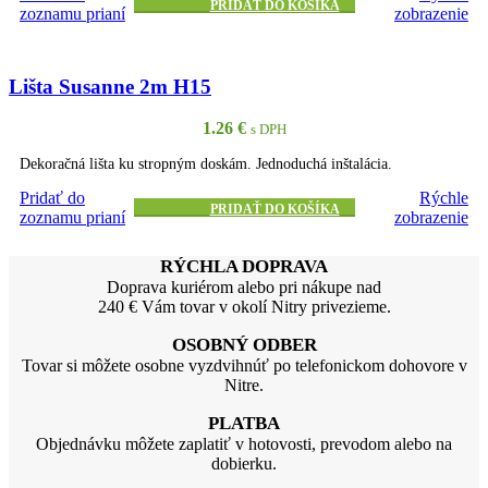
PRIDAŤ DO KOŠÍKA
zoznamu prianí
zobrazenie
Lišta Susanne 2m H15
1.26
€
s DPH
Dekoračná lišta ku stropným doskám. Jednoduchá inštalácia.
Pridať do
Rýchle
PRIDAŤ DO KOŠÍKA
zoznamu prianí
zobrazenie
RÝCHLA DOPRAVA
Doprava kuriérom alebo pri nákupe nad
240 € Vám tovar v okolí Nitry privezieme.
OSOBNÝ ODBER
Tovar si môžete osobne vyzdvihnúť po telefonickom dohovore v
Nitre.
PLATBA
Objednávku môžete zaplatiť v hotovosti, prevodom alebo na
dobierku.