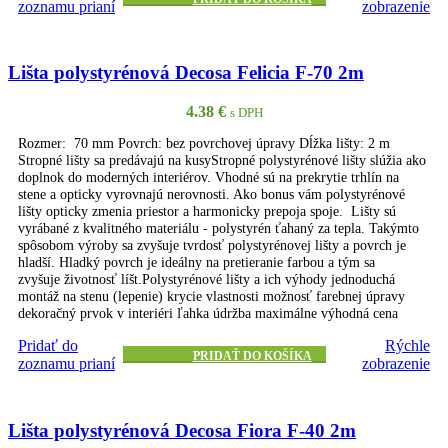
zoznamu prianí
zobrazenie
Lišta polystyrénová Decosa Felicia F-70 2m
4.38
€
s DPH
Rozmer: 70 mm Povrch: bez povrchovej úpravy Dĺžka lišty: 2 m
Stropné lišty sa predávajú na kusyStropné polystyrénové lišty slúžia ako
doplnok do moderných interiérov. Vhodné sú na prekrytie trhlín na
stene a opticky vyrovnajú nerovnosti. Ako bonus vám polystyrénové
lišty opticky zmenia priestor a harmonicky prepoja spoje. Lišty sú
vyrábané z kvalitného materiálu - polystyrén ťahaný za tepla. Takýmto
spôsobom výroby sa zvyšuje tvrdosť polystyrénovej lišty a povrch je
hladší. Hladký povrch je ideálny na pretieranie farbou a tým sa
zvyšuje životnosť líšt.Polystyrénové lišty a ich výhody jednoduchá
montáž na stenu (lepenie) krycie vlastnosti možnosť farebnej úpravy
dekoračný prvok v interiéri ľahka údržba maximálne výhodná cena
Pridať do
Rýchle
PRIDAŤ DO KOŠÍKA
zoznamu prianí
zobrazenie
Lišta polystyrénová Decosa Fiora F-40 2m