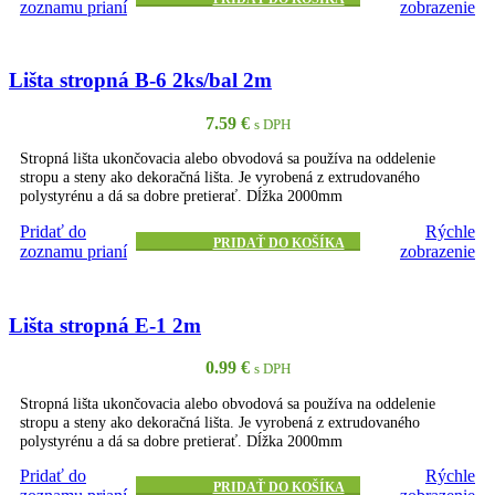
zoznamu prianí
zobrazenie
Lišta stropná B-6 2ks/bal 2m
7.59
€
s DPH
Stropná lišta ukončovacia alebo obvodová sa používa na oddelenie
stropu a steny ako dekoračná lišta. Je vyrobená z extrudovaného
polystyrénu a dá sa dobre pretierať. Dĺžka 2000mm
Pridať do
Rýchle
PRIDAŤ DO KOŠÍKA
zoznamu prianí
zobrazenie
Lišta stropná E-1 2m
0.99
€
s DPH
Stropná lišta ukončovacia alebo obvodová sa používa na oddelenie
stropu a steny ako dekoračná lišta. Je vyrobená z extrudovaného
polystyrénu a dá sa dobre pretierať. Dĺžka 2000mm
Pridať do
Rýchle
PRIDAŤ DO KOŠÍKA