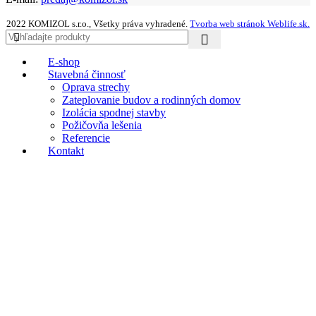
2022 KOMIZOL s.r.o., Všetky práva vyhradené.
Tvorba web stránok Weblife.sk.
E-shop
Stavebná činnosť
Oprava strechy
Zateplovanie budov a rodinných domov
Izolácia spodnej stavby
Požičovňa lešenia
Referencie
Kontakt