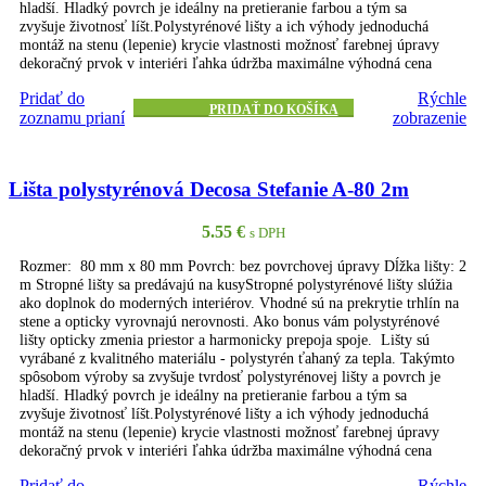
hladší. Hladký povrch je ideálny na pretieranie farbou a tým sa
zvyšuje životnosť líšt.Polystyrénové lišty a ich výhody jednoduchá
montáž na stenu (lepenie) krycie vlastnosti možnosť farebnej úpravy
dekoračný prvok v interiéri ľahka údržba maximálne výhodná cena
Pridať do
Rýchle
PRIDAŤ DO KOŠÍKA
zoznamu prianí
zobrazenie
Lišta polystyrénová Decosa Stefanie A-80 2m
5.55
€
s DPH
Rozmer: 80 mm x 80 mm Povrch: bez povrchovej úpravy Dĺžka lišty: 2
m Stropné lišty sa predávajú na kusyStropné polystyrénové lišty slúžia
ako doplnok do moderných interiérov. Vhodné sú na prekrytie trhlín na
stene a opticky vyrovnajú nerovnosti. Ako bonus vám polystyrénové
lišty opticky zmenia priestor a harmonicky prepoja spoje. Lišty sú
vyrábané z kvalitného materiálu - polystyrén ťahaný za tepla. Takýmto
spôsobom výroby sa zvyšuje tvrdosť polystyrénovej lišty a povrch je
hladší. Hladký povrch je ideálny na pretieranie farbou a tým sa
zvyšuje životnosť líšt.Polystyrénové lišty a ich výhody jednoduchá
montáž na stenu (lepenie) krycie vlastnosti možnosť farebnej úpravy
dekoračný prvok v interiéri ľahka údržba maximálne výhodná cena
Pridať do
Rýchle