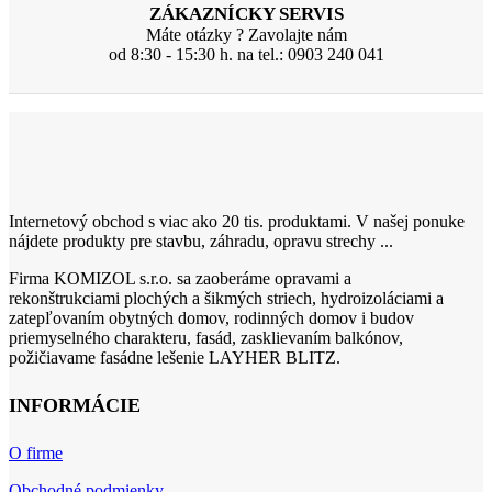
ZÁKAZNÍCKY SERVIS
Máte otázky ? Zavolajte nám
od 8:30 - 15:30 h. na tel.: 0903 240 041
Internetový obchod s viac ako 20 tis. produktami. V našej ponuke
nájdete produkty pre stavbu, záhradu, opravu strechy ...
Firma KOMIZOL s.r.o. sa zaoberáme opravami a
rekonštrukciami plochých a šikmých striech, hydroizoláciami a
zatepľovaním obytných domov, rodinných domov i budov
priemyselného charakteru, fasád, zasklievaním balkónov,
požičiavame fasádne lešenie LAYHER BLITZ.
INFORMÁCIE
O firme
Obchodné podmienky