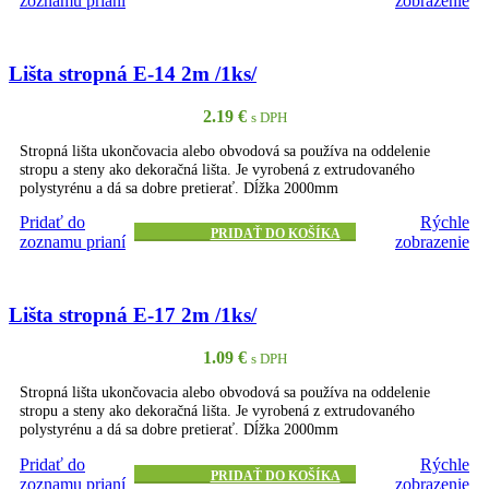
zoznamu prianí
zobrazenie
Lišta stropná E-14 2m /1ks/
2.19
€
s DPH
Stropná lišta ukončovacia alebo obvodová sa používa na oddelenie
stropu a steny ako dekoračná lišta. Je vyrobená z extrudovaného
polystyrénu a dá sa dobre pretierať. Dĺžka 2000mm
Pridať do
Rýchle
PRIDAŤ DO KOŠÍKA
zoznamu prianí
zobrazenie
Lišta stropná E-17 2m /1ks/
1.09
€
s DPH
Stropná lišta ukončovacia alebo obvodová sa používa na oddelenie
stropu a steny ako dekoračná lišta. Je vyrobená z extrudovaného
polystyrénu a dá sa dobre pretierať. Dĺžka 2000mm
Pridať do
Rýchle
PRIDAŤ DO KOŠÍKA
zoznamu prianí
zobrazenie