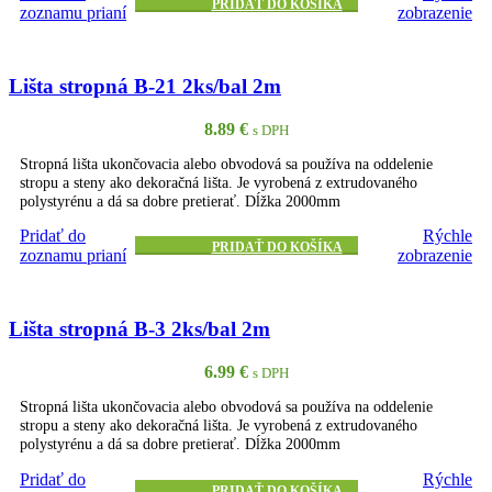
PRIDAŤ DO KOŠÍKA
zoznamu prianí
zobrazenie
Lišta stropná B-21 2ks/bal 2m
8.89
€
s DPH
Stropná lišta ukončovacia alebo obvodová sa používa na oddelenie
stropu a steny ako dekoračná lišta. Je vyrobená z extrudovaného
polystyrénu a dá sa dobre pretierať. Dĺžka 2000mm
Pridať do
Rýchle
PRIDAŤ DO KOŠÍKA
zoznamu prianí
zobrazenie
Lišta stropná B-3 2ks/bal 2m
6.99
€
s DPH
Stropná lišta ukončovacia alebo obvodová sa používa na oddelenie
stropu a steny ako dekoračná lišta. Je vyrobená z extrudovaného
polystyrénu a dá sa dobre pretierať. Dĺžka 2000mm
Pridať do
Rýchle
PRIDAŤ DO KOŠÍKA