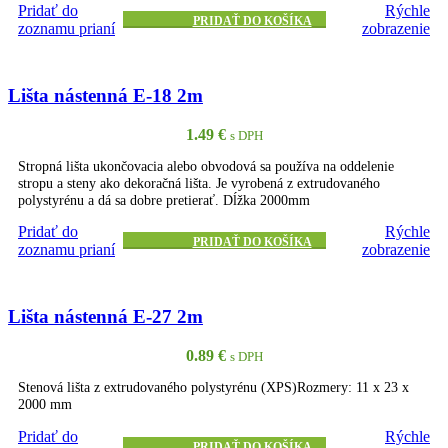
Pridať do
Rýchle
PRIDAŤ DO KOŠÍKA
zoznamu prianí
zobrazenie
Lišta nástenná E-18 2m
1.49
€
s DPH
Stropná lišta ukončovacia alebo obvodová sa používa na oddelenie
stropu a steny ako dekoračná lišta. Je vyrobená z extrudovaného
polystyrénu a dá sa dobre pretierať. Dĺžka 2000mm
Pridať do
Rýchle
PRIDAŤ DO KOŠÍKA
zoznamu prianí
zobrazenie
Lišta nástenná E-27 2m
0.89
€
s DPH
Stenová lišta z extrudovaného polystyrénu (XPS)Rozmery: 11 x 23 x
2000 mm
Pridať do
Rýchle
PRIDAŤ DO KOŠÍKA