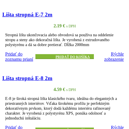
Lišta stropná E-7 2m
2.19
€
s DPH
Stropná lišta ukončovacia alebo obvodová sa používa na oddelenie
stropu a steny ako dekoračná lišta. Je vyrobená z extrudovaného
polystyrénu a dá sa dobre pretierať. Dĺžka 2000mm
Pridať do
Rýchle
PRIDAŤ DO KOŠÍKA
zoznamu prianí
zobrazenie
Lišta stropná E-8 2m
4.59
€
s DPH
E-8 je široká stropná lišta klasického tvaru, ideálna do elegantných a
priestranných interiérov. Vďaka širokému profilu je perfektným
dekoratívnym prvkom, ktorý dodá každému interiéru rafinovaný
charakter. Je vyrobená z polystyrénu XPS, ponúka odolnosť a
jednoduchú inštaláciu.
Pridať do
Rýchle