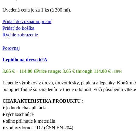
Uvedená cena je za 1 ks (á 300 ml).
Pridať do zoznamu prianí
Pridať do košíka
Rýchle zobrazenie
Porovnaj
Lepidlo na drevo 62A
3.65
€
–
114.00
€
Price range: 3.65 € through 114.00 €
s DPH
Lepenie výrobkov z dreva, drevotriesky, papiera a lepenky. Konštrukč
polopriehľadné so zaradením v triede odolnosti voči pôsobeniu vlhk
CHARAKTERISTIKA PRODUKTU :
♦ jednoduchá aplikácia
♦ rýchloschnúce
♦ silné priľnutie k materiálu
♦ voduvzdornosť D2 (ČSN EN 204)