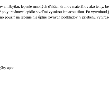
v a nábytku, lepenie mnohých ďalších druhov materiálov ako tehly, b
polyuretánové lepidlo s veľmi vysokou lepiacou silou. Po vytvrdnutí 
 použiť na lepenie nie úplne rovných podkladov, v priebehu vytvrdz
dýhy apod.