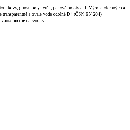
etón, kovy, guma, polystyrén, penové hmoty atď. Výroba okenných a
je transparentné a trvale vode odolné D4 (ČSN EN 204).
ovania mierne napeňuje.