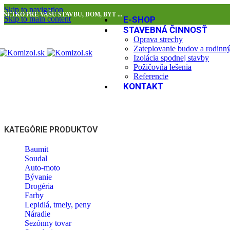
Skip to navigation
VŠETKO PRE VAŠU STAVBU, DOM, BYT ...
Skip to main content
E-SHOP
STAVEBNÁ ČINNOSŤ
Oprava strechy
Zateplovanie budov a rodin
Izolácia spodnej stavby
Požičovňa lešenia
Referencie
KONTAKT
KATEGÓRIE PRODUKTOV
Baumit
Soudal
Auto-moto
Bývanie
Drogéria
Farby
Lepidlá, tmely, peny
Náradie
Sezónny tovar