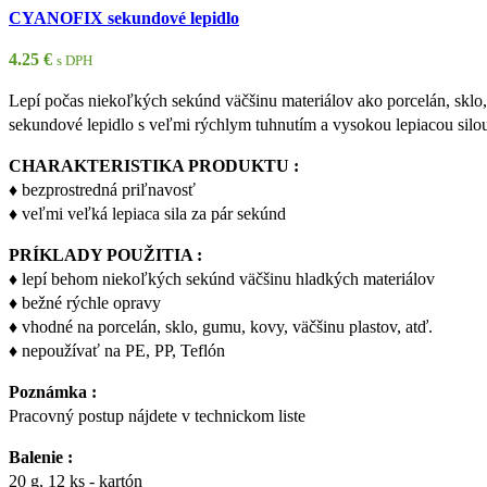
CYANOFIX sekundové lepidlo
4.25
€
s DPH
Lepí počas niekoľkých sekúnd väčšinu materiálov ako porcelán, sklo,
sekundové lepidlo s veľmi rýchlym tuhnutím a vysokou lepiacou silou
CHARAKTERISTIKA PRODUKTU :
♦ bezprostredná priľnavosť
♦ veľmi veľká lepiaca sila za pár sekúnd
PRÍKLADY POUŽITIA :
♦ lepí behom niekoľkých sekúnd väčšinu hladkých materiálov
♦ bežné rýchle opravy
♦ vhodné na porcelán, sklo, gumu, kovy, väčšinu plastov, atď.
♦ nepoužívať na PE, PP, Teflón
Poznámka :
Pracovný postup nájdete v technickom liste
Balenie :
20 g, 12 ks - kartón