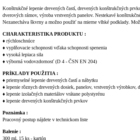
Konštrukčné lepenie drevených častí, drevených konštrukčných prvko
dverových rámov, výroba vrstvených panelov. Nestekavé konštrukčné 
Nezanecháva škvrny a možno použiť na mierne vlhké podklady. Možno
CHARAKTERISTIKA PRODUKTU :
♦ rýchloschnúce
♦ vyplňovacie schopnosti vďaka schopnosti spenenia
♦ vysoká lepiaca sila
♦ výborná vodovzdornosť (D 4 - ČSN EN 204)
PRÍKLADY POUŽITIA :
♦ priemyselné lepenie drevených častí a nábytku
♦ lepenie rôznych drevených dosiek, panelov, vrstvených výrobkov, 
♦ lepenie izolačných materiálov vrátane polystyrénu
♦ lepenie drevených konštrukčných prvkov
Poznámka :
Pracovný postup nájdete v technickom liste
Balenie :
300 ml, 15 ks - kartón