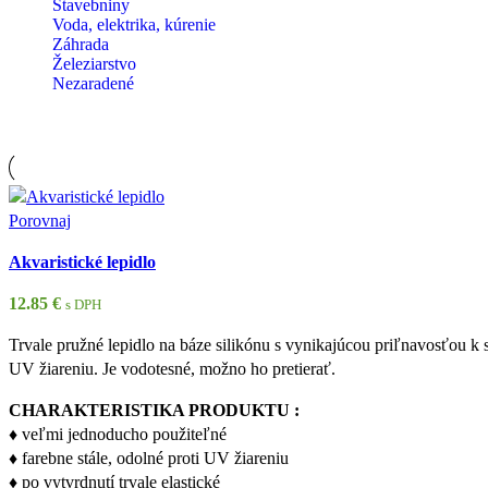
Stavebniny
Voda, elektrika, kúrenie
Záhrada
Železiarstvo
Nezaradené
Porovnaj
Akvaristické lepidlo
12.85
€
s DPH
Trvale pružné lepidlo na báze silikónu s vynikajúcou priľnavosťou k 
UV žiareniu. Je vodotesné, možno ho pretierať.
CHARAKTERISTIKA PRODUKTU :
♦ veľmi jednoducho použiteľné
♦ farebne stále, odolné proti UV žiareniu
♦ po vytvrdnutí trvale elastické