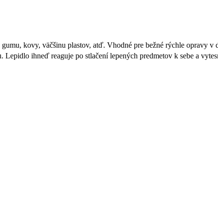
 gumu, kovy, väčšinu plastov, atď. Vhodné pre bežné rýchle opravy v 
. Lepidlo ihneď reaguje po stlačení lepených predmetov k sebe a vyte