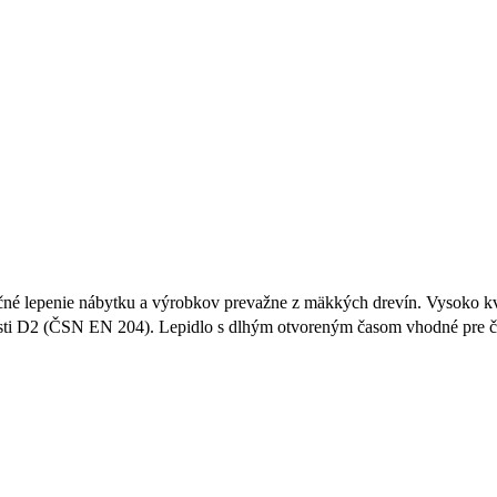
né lepenie nábytku a výrobkov prevažne z mäkkých drevín. Vysoko kvalit
osti D2 (ČSN EN 204). Lepidlo s dlhým otvoreným časom vhodné pre ča