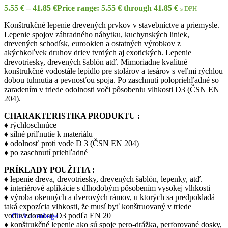
5.55
€
–
41.85
€
Price range: 5.55 € through 41.85 €
s DPH
Konštrukčné lepenie drevených prvkov v stavebníctve a priemysle.
Lepenie spojov záhradného nábytku, kuchynských liniek,
drevených schodísk, eurookien a ostatných výrobkov z
akýchkoľvek druhov driev tvrdých aj exotických. Lepenie
drevotriesky, drevených šablón atď. Mimoriadne kvalitné
konštrukčné vodostále lepidlo pre stolárov a tesárov s veľmi rýchlou
dobou tuhnutia a pevnosťou spoja. Po zaschnutí polopriehľadné so
zaradením v triede odolnosti voči pôsobeniu vlhkosti D3 (ČSN EN
204).
CHARAKTERISTIKA PRODUKTU :
♦ rýchloschnúce
♦ silné priľnutie k materiálu
♦ odolnosť proti vode D 3 (ČSN EN 204)
♦ po zaschnutí priehľadné
PRÍKLADY POUŽITIA :
♦ lepenie dreva, drevotriesky, drevených šablón, lepenky, atď.
♦ interiérové aplikácie s dlhodobým pôsobením vysokej vlhkosti
♦ výroba okenných a dverových rámov, u ktorých sa predpokladá
taká expozícia vlhkosti, že musí byť konštruovaný v triede
voduvzdornosti D3 podľa EN 20
Click to enlarge
♦ konštrukčné lepenie ako sú spoje pero-drážka, perforované dosky,