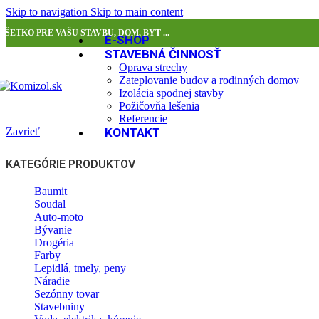
Skip to navigation
Skip to main content
VŠETKO PRE VAŠU STAVBU, DOM, BYT ...
E-SHOP
STAVEBNÁ ČINNOSŤ
Oprava strechy
Zateplovanie budov a rodinných domov
Izolácia spodnej stavby
Požičovňa lešenia
Referencie
Zavrieť
KONTAKT
KATEGÓRIE PRODUKTOV
Baumit
Soudal
Auto-moto
Bývanie
Drogéria
Farby
Lepidlá, tmely, peny
Náradie
Sezónny tovar
Stavebniny