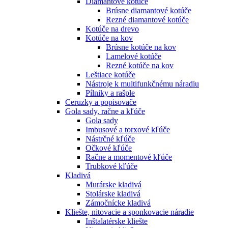
Diamantové kotúče
Brúsne diamantové kotúče
Rezné diamantové kotúče
Kotúče na drevo
Kotúče na kov
Brúsne kotúče na kov
Lamelové kotúče
Rezné kotúče na kov
Leštiace kotúče
Nástroje k multifunkčnému náradiu
Pílniky a rašple
Ceruzky a popisovače
Gola sady, račne a kľúče
Gola sady
Imbusové a torxové kľúče
Nástrčné kľúče
Očkové kľúče
Račne a momentové kľúče
Trubkové kľúče
Kladivá
Murárske kladivá
Stolárske kladivá
Zámočnícke kladivá
Kliešte, nitovacie a sponkovacie náradie
Inštalatérske kliešte