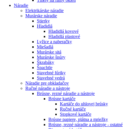
Tmely na rámy okien
Náradie
Elektrikárske náradie
Murárske náradie
Stierky
Hladidlá
Hladidlá kovové
Hladidlá plastové
Lyžice a naberačky
Miešadlá
Murárske sitá
Murárske šnúry
Škrabáky
Špachtle
Stavebné fúriky
Stavebné vedrá
Náradie pre obkladačov
Ručné náradie a nástroje
Brúsne, rezné náradie a nástroje
Brúsne kartáče
Kartáče do uhlovej brúsky
Ručné kartáče
Stopkové kartáče
Brúsne papiere, plátna a mriežky
Brúsne, rezné náradie a nástroje - ostatné