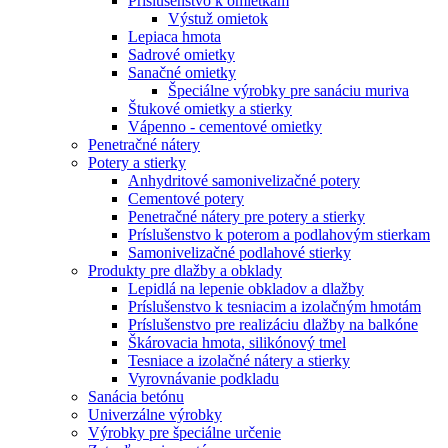
Príslušenstvo k omietkam
Výstuž omietok
Lepiaca hmota
Sadrové omietky
Sanačné omietky
Špeciálne výrobky pre sanáciu muriva
Štukové omietky a stierky
Vápenno - cementové omietky
Penetračné nátery
Potery a stierky
Anhydritové samonivelizačné potery
Cementové potery
Penetračné nátery pre potery a stierky
Príslušenstvo k poterom a podlahovým stierkam
Samonivelizačné podlahové stierky
Produkty pre dlažby a obklady
Lepidlá na lepenie obkladov a dlažby
Príslušenstvo k tesniacim a izolačným hmotám
Príslušenstvo pre realizáciu dlažby na balkóne
Škárovacia hmota, silikónový tmel
Tesniace a izolačné nátery a stierky
Vyrovnávanie podkladu
Sanácia betónu
Univerzálne výrobky
Výrobky pre špeciálne určenie