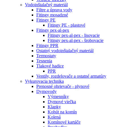
Vodoinštalačný materiál
Filtre a úprava vody
Fitingy mosadzné
Fitingy PE
Fitingy PE - plastové
Fitingy pex-al-pex
Fitingy pex-al-pex - lisovacie
Fitingy pex-al-pex - šrobovacie
Fitingy PPR
Ostatný vodoinštalačný materiál
Termostaty
Tesnenia
Tlakové hadice
PPR
Ventily, rozdelovače a ostatné armatúry
Vykurovacia technika
Prenosné ohrievače - plynové
Dymovody
Výmenníky
Dymové viečka
Klapky
Kohút na komín
Kolená
Komínové kartáče