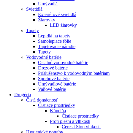
Umývadlá
Svietidlá
Exteriérové svietidlá
Žiarovky
LED žiarovky
Tapety
Lepidlá na tapety
Samolepiace fólie
Tapetovacie náradie
Tapety
Vodovodné batérie
Ostatné vodovodné batérie
Drezové batérie
Príslušenstvo k vodovodným batériam
Sprchové batérie
Umývadlové batérie
Vaňové batérie
Drogéria
Čistá domácnosť
Čistiace prostriedky
Kúpelňa
Čistiace prostriedky
Proti plesni a vlhkosti
Ceresit Stop vlhkosti
Hygienické potreby