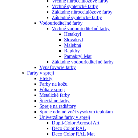
Vrchné nitrocelulózové farby
Vrchné syntetické farby
Základné nitrocelulózové farby
Základné syntetické farby
Vodouriediteľné farby
Vrchné vodouriediteľné farby
Hetakryl
Slovakryl
Malebná
Rapidry
Pamakryl Mat
Základné vodouriediteľné farby
Vypaľovacie farby
Farby v spreji
Efekty
Farby na kožu
Fólia v spreji
Metalické farby
Špeciálne farby
Spreje na radiátory
Spreje odolné voči vysokým teplotám
Univerzálne farby v spreji
Dupli-Color Aerosol Art
Deco Color RAL
Deco Color RAL Mat