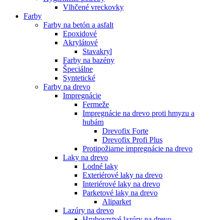
Vlhčené vreckovky
Farby
Farby na betón a asfalt
Epoxidové
Akrylátové
Stavakryl
Farby na bazény
Špeciálne
Syntetické
Farby na drevo
Impregnácie
Fermeže
Impregnácie na drevo proti hmyzu a
hubám
Drevofix Forte
Drevofix Profi Plus
Protipožiarne impregnácie na drevo
Laky na drevo
Lodné laky
Exteriérové laky na drevo
Interiérové laky na drevo
Parketové laky na drevo
Aliparket
Lazúry na drevo
Hrubovrstvé lazúry na drevo