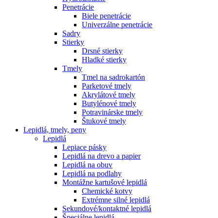
Penetrácie
Biele penetrácie
Univerzálne penetrácie
Sadry
Stierky
Drsné stierky
Hladké stierky
Tmely
Tmel na sadrokartón
Parketové tmely
Akrylátové tmely
Butylénové tmely
Potravinárske tmely
Štukové tmely
Lepidlá, tmely, peny
Lepidlá
Lepiace pásky
Lepidlá na drevo a papier
Lepidlá na obuv
Lepidlá na podlahy
Montážne kartušové lepidlá
Chemické kotvy
Extrémne silné lepidlá
Sekundové/kontaktné lepidlá
Špeciálne lepidlá