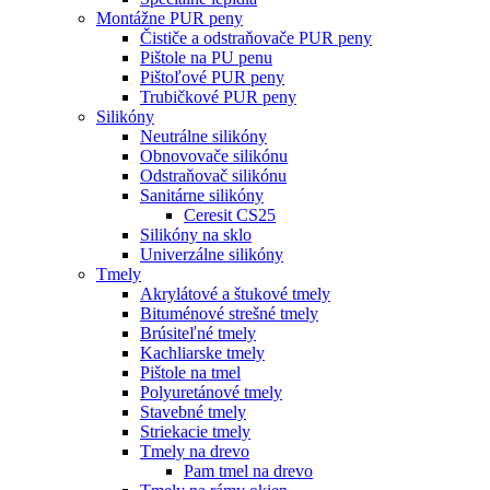
Montážne PUR peny
Čističe a odstraňovače PUR peny
Pištole na PU penu
Pištoľové PUR peny
Trubičkové PUR peny
Silikóny
Neutrálne silikóny
Obnovovače silikónu
Odstraňovač silikónu
Sanitárne silikóny
Ceresit CS25
Silikóny na sklo
Univerzálne silikóny
Tmely
Akrylátové a štukové tmely
Bituménové strešné tmely
Brúsiteľné tmely
Kachliarske tmely
Pištole na tmel
Polyuretánové tmely
Stavebné tmely
Striekacie tmely
Tmely na drevo
Pam tmel na drevo