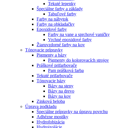
Tekuté lepenky
Špeciálne farby a základy
Tabuľové farby
Farby na nábytok
Farby na obkladačky
Epoxidové farby
Farby na vane a sprchové vaničky
Vrchné epoxidové farby
Žiaruvzdorné farby na kov
Tónovacie prípravky
Pigmenty a bázy
Pigmenty do kolorovacích strojov
Práškové prifarbovače
Pam prášková farba
Tekuté prifarbovače
Tónovacie bázy
Bázy na steny
Bázy na drevo
Bázy na kov
Zinková beloba
Úprava podkladu
Špeciálne prípravky na úpravu povrchu
Adhézne mostíky
Hydrofobizácia
Hydroizolácie