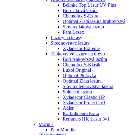
Belinka Top Lasur UV Plus
Bori laková lazúra
Chemolux S-Extra
Optimal Zlatá lazúra hrubovrstvá
Slovlux laková lazúra
Pam Lazex
Lazúry na terasy
Strednovrstvé lazúry
Xyladecor Extreme
Tenkovrstvé lazúry na drevo
Bori tenkovrstvá lazúra
Chemolux S-Klasik
Luxol Original
Optimal Plotovka
Optimal Zlatá lazúra
Slovlux tenkovrstvá lazúra
Soldecol lazúra
Xyladecor Classic HP
Xyladecor Protect 2v1
Adler
Karbolineum Extra
Remmers HK Lasur 3v1
Moridlá
Pam Moridlo