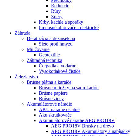
Prechodky
Redukcie
Rúry
Zdery
Krby, kachle a sporáky
Prenosné ohrievače - elektrické
Záhrada
Deratizácia a dezinsekcia
Siete proti hmyzu
Mulčovanie
Geotextílie
Záhradná technika
Čerpadlá a vodárne
Vysokotlakové čističe
Železiarstvo
Brúsne plátna a kartáče
Brúsne mriežky na sadrokartón
Brúsne papiere
Brúsne zipsy
Akumulátorové náradie
AKU náradie ostatné
Aku skrutkovače
Akumulátorové náradie AEG PRO18V
AEG PRO18V Brúsky na drevo
AEG PRO18V Akumulátory a nabíjačky