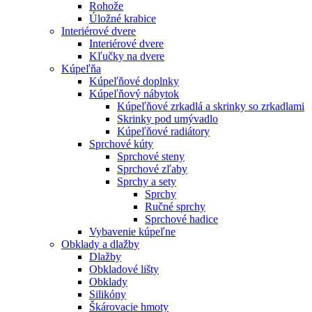
Rohože
Úložné krabice
Interiérové dvere
Interiérové dvere
Kľučky na dvere
Kúpeľňa
Kúpeľňové doplnky
Kúpeľňový nábytok
Kúpeľňové zrkadlá a skrinky so zrkadlami
Skrinky pod umývadlo
Kúpeľňové radiátory
Sprchové kúty
Sprchové steny
Sprchové zľaby
Sprchy a sety
Sprchy
Ručné sprchy
Sprchové hadice
Vybavenie kúpeľne
Obklady a dlažby
Dlažby
Obkladové lišty
Obklady
Silikóny
Škárovacie hmoty