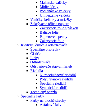
Maliarske valčeky
Midivalčeky
Podlahárske valčeky
Univerzálne valčeky
Vaničky, kelímky a mriežky
Zakrývacie fólie a papiere
Zakrývacie fólie s páskou
Baliace fólie
Papierové lepenky
Zakrývacie fólie
Riedidlá, čističe a odhrdzovače
Špeciálne prípravky
Čističe
Liehy
Odhrdzovače
Odstraňovače starých farieb
Riedidlá
Nitrocelulózové riedidlá
Polyuretánové riedidlá
Špeciálne riedidlá
Syntetické riedidlá
Technický benzín
Špeciálne farby
Farby na ploché strechy
Asfaltové laky