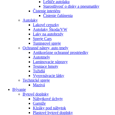
Leštiče autolaku
Starostlivosť o disky a pneumatiky
Čistenie interiéru
Čistenie čalúnenia
Autolaky
Lakové ceruzky
Autolaky Škoda/VW
Laky na autobrzdy
Spreje Cars
Tuningové spreje
Ochranné nátery, auto tmely
Antikorózne ochranné prostriedky
Autotmely
Laminovacie súpravy
Tesniace hmoty
Tužidlá
Vyrovnávacie látky
Technické spreje
Mazivá
Bývanie
Bytové doplnky
Nábytkové úchyty
Garniže
Klzáky pod nábytok
Plastové bytové doplnky