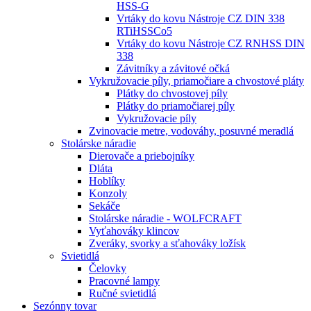
HSS-G
Vrtáky do kovu Nástroje CZ DIN 338
RTiHSSCo5
Vrtáky do kovu Nástroje CZ RNHSS DIN
338
Závitníky a závitové očká
Vykružovacie píly, priamočiare a chvostové pláty
Plátky do chvostovej píly
Plátky do priamočiarej píly
Vykružovacie píly
Zvinovacie metre, vodováhy, posuvné meradlá
Stolárske náradie
Dierovače a priebojníky
Dláta
Hoblíky
Konzoly
Sekáče
Stolárske náradie - WOLFCRAFT
Vyťahováky klincov
Zveráky, svorky a sťahováky ložísk
Svietidlá
Čelovky
Pracovné lampy
Ručné svietidlá
Sezónny tovar