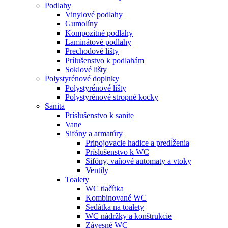
Podlahy
Vinylové podlahy
Gumolíny
Kompozitné podlahy
Laminátové podlahy
Prechodové lišty
Prílušenstvo k podlahám
Soklové lišty
Polystyrénové doplnky
Polystyrénové lišty
Polystyrénové stropné kocky
Sanita
Príslušenstvo k sanite
Vane
Sifóny a armatúry
Pripojovacie hadice a predĺženia
Príslušenstvo k WC
Sifóny, vaňové automaty a vtoky
Ventily
Toalety
WC tlačítka
Kombinované WC
Sedátka na toalety
WC nádržky a konštrukcie
Závesné WC