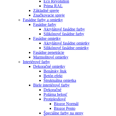
Eco Revolution
Prima RAL
Základné spreje
Značkovacie spreje
Fasádne farby a omietky
Fasádne farby
Akrylátové fasádne farby
Silikónové fasádne farby
Fasádne omietky
Akrylátové fasádne omietky
Silikónové fasádne omietky
Fasádne penetrácie
Marmolitové omietky
Interiérové farby
Dekoračné omietky
Benátsky štuk
Betón efekt
Štruktuálna omietka
Biele interiérové farby
Dekoračné
Polárna belosť
Protiplesňové
Biozor Normál
Biozor Pento
Špeciálne farby na steny