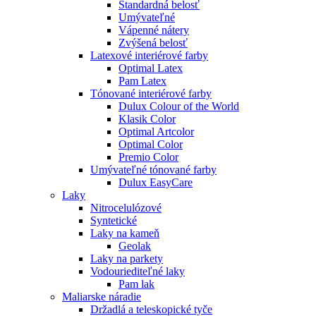
Štandardná belosť
Umývateľné
Vápenné nátery
Zvýšená belosť
Latexové interiérové farby
Optimal Latex
Pam Latex
Tónované interiérové farby
Dulux Colour of the World
Klasik Color
Optimal Artcolor
Optimal Color
Premio Color
Umývateľné tónované farby
Dulux EasyCare
Laky
Nitrocelulózové
Syntetické
Laky na kameň
Geolak
Laky na parkety
Vodouriediteľné laky
Pam lak
Maliarske náradie
Držadlá a teleskopické tyče