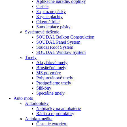
Aplikačné náradie, doplnky
Čističe
Expanzné pásky
Krycie plachty
Okenné fólie
Samolepiace pásky
Systémové riešenie
SOUDAL Balkon Construkcion
SOUDAL Panel System
Soudal Roof System
SOUDAL Window System
Tmely
Akrylátové tmely
Brúsiteľné tmely
MS polyméry
Polyuretánové tmely
Protipožiarne tmely
Silikóny
Špeciálne tmely
Auto-moto
Autodoplnky
Nabíjačky na autobatérie
Rádiá a reproduktory
Autokozmetika
Čistenie exteriéru