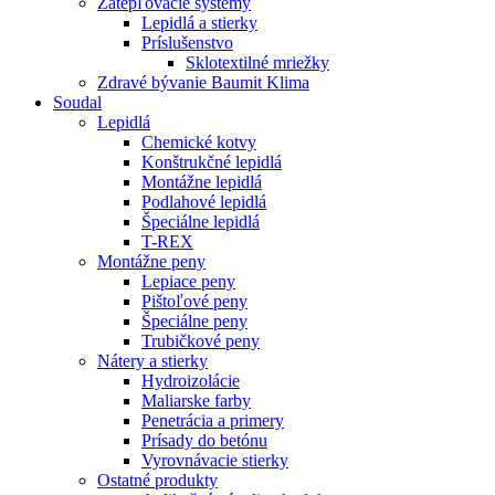
Zatepľovacie systémy
Lepidlá a stierky
Príslušenstvo
Sklotextilné mriežky
Zdravé bývanie Baumit Klima
Soudal
Lepidlá
Chemické kotvy
Konštrukčné lepidlá
Montážne lepidlá
Podlahové lepidlá
Špeciálne lepidlá
T-REX
Montážne peny
Lepiace peny
Pištoľové peny
Špeciálne peny
Trubičkové peny
Nátery a stierky
Hydroizolácie
Maliarske farby
Penetrácia a primery
Prísady do betónu
Vyrovnávacie stierky
Ostatné produkty