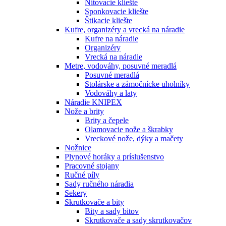
Nitovacie kliešte
Sponkovacie kliešte
Štikacie kliešte
Kufre, organizéry a vrecká na náradie
Kufre na náradie
Organizéry
Vrecká na náradie
Metre, vodováhy, posuvné meradlá
Posuvné meradlá
Stolárske a zámočnícke uholníky
Vodováhy a laty
Náradie KNIPEX
Nože a brity
Brity a čepele
Olamovacie nože a škrabky
Vreckové nože, dýky a mačety
Nožnice
Plynové horáky a príslušenstvo
Pracovné stojany
Ručné píly
Sady ručného náradia
Sekery
Skrutkovače a bity
Bity a sady bitov
Skrutkovače a sady skrutkovačov