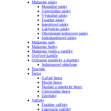
Maliarske pásky
Montážne pásky
Univerzálne pásky
Výstražné pásky
Fasádne pásky
Interiérové pásky
Lakýrnícke pásky
Obojstranné kobercové pásky
Sadrokartónové pásky
Maliarske sady
Maliarske štetky
Maliarske vedrá a vaničky
Oceľové kartáče
Ochranné pomôcky a doplnky
Jednorazové oblečenie
Špachtle
Štetce
Guľaté štetce
Ploché štetce
Školské a umelecké štetce
Univerzálne štetce
Zároháky
Valčeky
Fasádne valčeky
Lakovacie valčeky