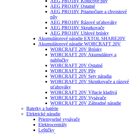
AEG PRO18V Kotúčové píly
AEG PRO18V Ostatné
AEG PRO18V Priamočiare a chvostové
píly
AEG PRO18V Rázové uťahováky
AEG PRO18V Skrutkovače
AEG PRO18V Uhlové brúsky
Akumulátorové náradie EXTOL SHARE20V
Akumulátorové náradie WORCRAFT 20V
WORCRAFT 20V Brúsky
WORCRAFT 20V Akumulátory a
nabíjačky
WORCRAFT 20V Ostatné
WORCRAFT 20V Píly
WORCRAFT 20V Sety náradia
WORCRAFT 20V Skrutkovače a rázové
uťahováky
WORCRAFT 20V Vŕtacie kladivá
WORCRAFT 20V Vysávače
WORCRAFT 20V Záhradné náradie
Baterky a batérie
Elektrické náradie
Priemyselné vysávače
Elektrocentrály
Leštičky