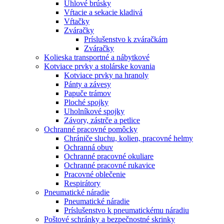
Uhlové brúsky
Vŕtacie a sekacie kladivá
Vŕtačky
Zváračky
Príslušenstvo k zváračkám
Zváračky
Kolieska transportné a nábytkové
Kotviace prvky a stolárske kovania
Kotviace prvky na hranoly
Pánty a závesy
Papuče trámov
Ploché spojky
Uholníkové spojky
Závory, zástrče a petlice
Ochranné pracovné pomôcky
Chrániče sluchu, kolien, pracovné helmy
Ochranná obuv
Ochranné pracovné okuliare
Ochranné pracovné rukavice
Pracovné oblečenie
Respirátory
Pneumatické náradie
Pneumatické náradie
Príslušenstvo k pneumatickému náradiu
Poštové schránky a bezpečnostné skrinky