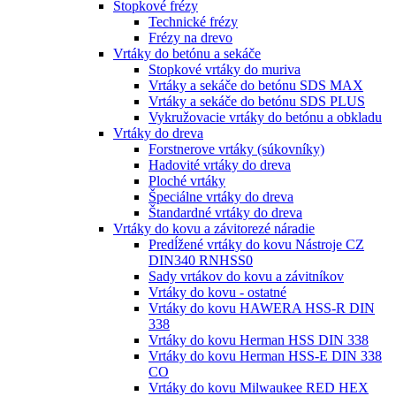
Stopkové frézy
Technické frézy
Frézy na drevo
Vrtáky do betónu a sekáče
Stopkové vrtáky do muriva
Vrtáky a sekáče do betónu SDS MAX
Vrtáky a sekáče do betónu SDS PLUS
Vykružovacie vrtáky do betónu a obkladu
Vrtáky do dreva
Forstnerove vrtáky (súkovníky)
Hadovité vrtáky do dreva
Ploché vrtáky
Špeciálne vrtáky do dreva
Štandardné vrtáky do dreva
Vrtáky do kovu a závitorezé náradie
Predĺžené vrtáky do kovu Nástroje CZ
DIN340 RNHSS0
Sady vrtákov do kovu a závitníkov
Vrtáky do kovu - ostatné
Vrtáky do kovu HAWERA HSS-R DIN
338
Vrtáky do kovu Herman HSS DIN 338
Vrtáky do kovu Herman HSS-E DIN 338
CO
Vrtáky do kovu Milwaukee RED HEX