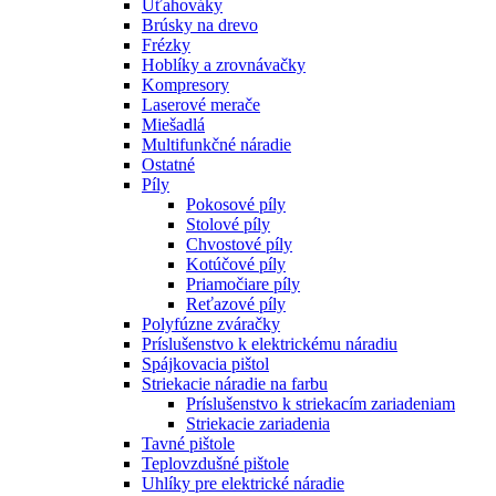
Uťahováky
Brúsky na drevo
Frézky
Hoblíky a zrovnávačky
Kompresory
Laserové merače
Miešadlá
Multifunkčné náradie
Ostatné
Píly
Pokosové píly
Stolové píly
Chvostové píly
Kotúčové píly
Priamočiare píly
Reťazové píly
Polyfúzne zváračky
Príslušenstvo k elektrickému náradiu
Spájkovacia pištol
Striekacie náradie na farbu
Príslušenstvo k striekacím zariadeniam
Striekacie zariadenia
Tavné pištole
Teplovzdušné pištole
Uhlíky pre elektrické náradie