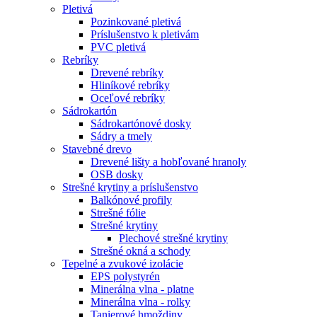
Pletivá
Pozinkované pletivá
Príslušenstvo k pletivám
PVC pletivá
Rebríky
Drevené rebríky
Hliníkové rebríky
Oceľové rebríky
Sádrokartón
Sádrokartónové dosky
Sádry a tmely
Stavebné drevo
Drevené lišty a hobľované hranoly
OSB dosky
Strešné krytiny a príslušenstvo
Balkónové profily
Strešné fólie
Strešné krytiny
Plechové strešné krytiny
Strešné okná a schody
Tepelné a zvukové izolácie
EPS polystyrén
Minerálna vlna - platne
Minerálna vlna - rolky
Tanierové hmoždiny