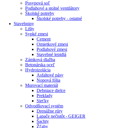
Posypová soľ
Podlahové a stolné ventilátory
Školské potreby
Školské potreby - ostatné
Stavebniny
Lišty
Sypké zmesi
Cement
Omietkové zmesi
Podlahové zmesi
Stavebné lepidlá
Zámková dlažba
Betonárska oceľ
Hydroizolácia
Asfaltové pásy
Nopová fólia
Murovací materiál
Debniace dielce
Preklady
Sieťky
Odvodňovací systém
Drenážne rúry
Lapače nečistôt - GEIGER
Šachty
Žľaby