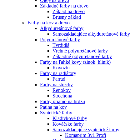
Oleje na drevo
Základné farby na drevo
Základ na drevo
Brúsny základ
Farby na kov a drevo
Alkyduretánové farby
Samozakladajúce alkyduretánové farby
Polyuretánové farby
Tvrdidlá
Vrchné polyuretánové farby
Základné polyuretánové farby
Farby na ľahké kovy (zinok, hliník)
Kovozin
Farby na radiátory
Farrad
Farby na strechy
Renokov
Strechona
Farby priamo na hrdzu
Patina na kov
Syntetické farby
Kladivkové farby
Kováčske farby
Samozakladajúce syntetické farby
Komaprim 3v1 Profi