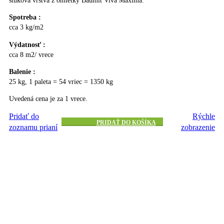
Spotreba :
cca 3 kg/m2
Výdatnosť :
cca 8 m2/ vrece
Balenie :
25 kg, 1 paleta = 54 vriec = 1350 kg
Uvedená cena je za 1 vrece.
Pridať do
Rýchle
PRIDAŤ DO KOŠÍKA
zoznamu prianí
zobrazenie
BauKleber W biely
11.35
€
s DPH
Univerzálne stavebné lepidlo kategórie C1T podľa STN EN 12004, s
bielym cementom, mrazuvzdorné. Má zlepšené spracovateľské vlastnosti
( znížená miera sklzu ) a je vhodný i na vytvorenie výstužnej vrstvy na