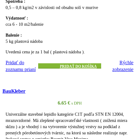
Spotreba :
0,5 – 0,8 kg/m2 v závislosti od obsahu solí v murive
Výdatnosť :
cca 6 - 10 m2/balenie
Balenie :
5 kg plastová nádoba
Uvedená cena je za 1 bal ( plastová nádoba ).
Pridať do
Rýchle
PRIDAŤ DO KOŠÍKA
zoznamu prianí
zobrazenie
BauKleber
6.65
€
s DPH
Univerzálne stavebné lepidlo kategórie C1T podľa STN EN 12004,
mrazuvzdorné. Má zlepšené spracovateľské vlastnosti ( znížená miera
sklzu ) a je vhodný i na vytvorenie výstužnej vrstvy na podklad z
presných pórobetónových tvárnic, na ktorú sa následne realizuje napr.
štuková vrstva z omietky Baumit Viva Maxima.