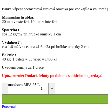
Ľahká vápennocementová strojová omietka pre vonkajšie a vnútorné p
Minimálna hrúbka:
20 mm v exteriéri, 10 mm v interiéri
Spotreba :
cca 12 kg/m2 pri hrúbke omietky 1 cm
Výdatnosť :
cca 1,6 m2/vrece, cca 41,6 m2/t pri hrúbke omietky 2 cm
Balenie :
40 kg, 1 paleta = 35 vriec = 1400 kg
Uvedená cena je za 1 vrece.
Upozornenie: Dodacie lehoty po dohode s oddelením predaja!
množstvo MPA 35 L
-
+
Porovnaj