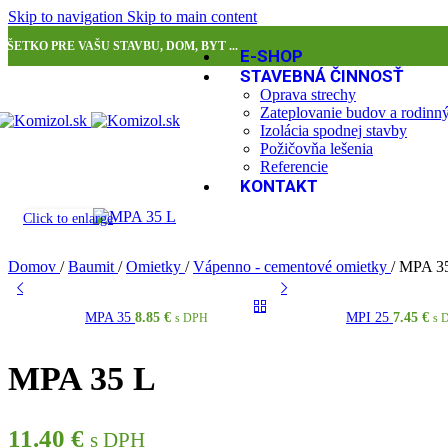
Skip to navigation
Skip to main content
VŠETKO PRE VAŠU STAVBU, DOM, BYT ...
E-SHOP
STAVEBNÁ ČINNOSŤ
Oprava strechy
Zateplovanie budov a rodin
Izolácia spodnej stavby
Požičovňa lešenia
Referencie
KONTAKT
Click to enlarge
Domov
/
Baumit
/
Omietky
/
Vápenno - cementové omietky
/
MPA 3
MPA 35
8.85
€
MPI 25
7.45
€
s DPH
s 
MPA 35 L
11.40
€
s DPH