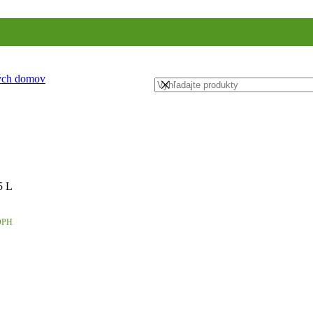
ných domov
5 L
DPH