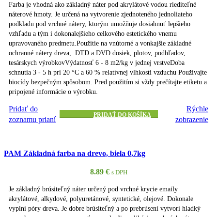
Farba je vhodná ako základný náter pod akrylátové vodou riediteľné
náterové hmoty. Je určená na vytvorenie zjednoteného jednoliateho
podkladu pod vrchné nátery, ktorým umožňuje dosiahnuť lepšieho
vzhľadu a tým i dokonalejšieho celkového estetického vnemu
upravovaného predmetu.Použitie na vnútorné a vonkajšie základné
ochranné nátery dreva, DTD a DVD dosiek, plotov, podhľadov,
tesárskych výrobkovVýdatnosť 6 - 8 m2/kg v jednej vrstveDoba
schnutia 3 - 5 h pri 20 °C a 60 % relatívnej vlhkosti vzduchu Používajte
biocídy bezpečným spôsobom. Pred použitím si vždy prečítajte etiketu a
pripojené informácie o výrobku.
Pridať do
Rýchle
PRIDAŤ DO KOŠÍKA
zoznamu prianí
zobrazenie
PAM Základná farba na drevo, biela 0,7kg
8.89
€
s DPH
Je základný brúsiteľný náter určený pod vrchné krycie emaily
akrylátové, alkydové, polyuretánové, syntetické, olejové. Dokonale
vyplní póry dreva. Je dobre brúsiteľný a po prebrúsení vytvorí hladký