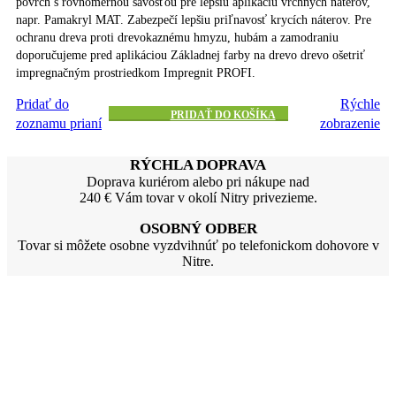
povrch s rovnomernou savosťou pre lepšiu aplikáciu vrchných náterov,
napr. Pamakryl MAT. Zabezpečí lepšiu priľnavosť krycích náterov. Pre
ochranu dreva proti drevokaznému hmyzu, hubám a zamodraniu
doporučujeme pred aplikáciou Základnej farby na drevo drevo ošetriť
impregnačným prostriedkom Impregnit PROFI.
Pridať do
Rýchle
PRIDAŤ DO KOŠÍKA
zoznamu prianí
zobrazenie
RÝCHLA DOPRAVA
Doprava kuriérom alebo pri nákupe nad
240 € Vám tovar v okolí Nitry privezieme.
OSOBNÝ ODBER
Tovar si môžete osobne vyzdvihnúť po telefonickom dohovore v
Nitre.
PLATBA
Objednávku môžete zaplatiť v hotovosti, prevodom alebo na
dobierku.
ZÁKAZNÍCKY SERVIS
Máte otázky ? Zavolajte nám
od 8:30 - 15:30 h. na tel.: 0903 240 041