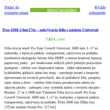
Pridať do
Rýchle
PRIDAŤ DO KOŠÍKA
zoznamu prianí
zobrazenie
Tesa 4368 2,6m/17m – zakrývacia fólia s páskou Universal
7.83
€
s DPH
Fólia krycia tesa® Pro Easy Cover® Universal, 2600 mm, L-17 m,
maliarska, s lepiacou páskou, transparentná, zakrývacia na podlahu-
kombinácia ekologicky šetrnej fólie HDPE a mierne krepovej lepiacej
papierovej pásky - pre maskovanie velkých plôch jediným pracovným
postupom - odolná voci disperzným lakom - lahké odstránenie po
krátkodobej aplikácii úplne bez stopy - umožnuje presné a bezpecné
upevnovanie na rovných povrchoch, ako sú podlahové lišty, parapety,
rámy okien a dverí - reliéfne fólie bránia presakovaniu náteru do
zakrytej plochy - zabezpecí cistý výsledok náteru s rovnými okrajmi -
Rozmer: 17 m x 2600 mm Vlastnosti Fólia krycia tesa® Pro Easy
Cover® Universal, 2600 mm, L-17 m, maliarska, s lepiacou páskou,
transparentná, zakrývacia na podlahu: Šírka 2600 mm Dĺžka (m)
17Číslo modelu Strend Pro: 2171412