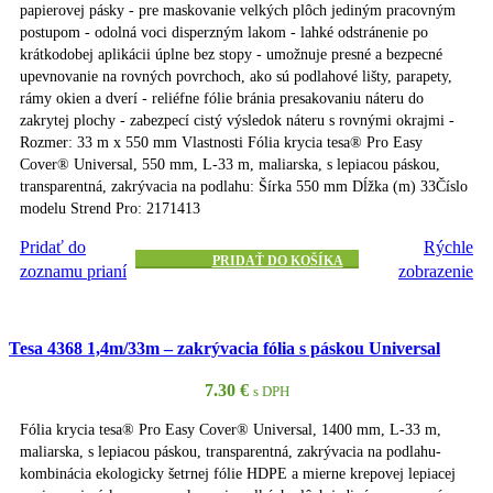
papierovej pásky - pre maskovanie velkých plôch jediným pracovným
postupom - odolná voci disperzným lakom - lahké odstránenie po
krátkodobej aplikácii úplne bez stopy - umožnuje presné a bezpecné
upevnovanie na rovných povrchoch, ako sú podlahové lišty, parapety,
rámy okien a dverí - reliéfne fólie bránia presakovaniu náteru do
zakrytej plochy - zabezpecí cistý výsledok náteru s rovnými okrajmi -
Rozmer: 33 m x 550 mm Vlastnosti Fólia krycia tesa® Pro Easy
Cover® Universal, 550 mm, L-33 m, maliarska, s lepiacou páskou,
transparentná, zakrývacia na podlahu: Šírka 550 mm Dĺžka (m) 33Číslo
modelu Strend Pro: 2171413
Pridať do
Rýchle
PRIDAŤ DO KOŠÍKA
zoznamu prianí
zobrazenie
Tesa 4368 1,4m/33m – zakrývacia fólia s páskou Universal
7.30
€
s DPH
Fólia krycia tesa® Pro Easy Cover® Universal, 1400 mm, L-33 m,
maliarska, s lepiacou páskou, transparentná, zakrývacia na podlahu-
kombinácia ekologicky šetrnej fólie HDPE a mierne krepovej lepiacej