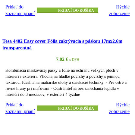
Pridať do
Rýchle
PRIDAŤ DO KOŠÍKA
zoznamu prianí
zobrazenie
Tesa 4402 Easy cover Fólia zakrývacia s páskou 17mx2.6m
transparentná
7.02
€
s DPH
Kombinácia maskovacej pásky a fólie na ochranu veľkých plôch v
interiéri i exteriéri. Vhodna na hladké povrchy a povrchy s jemnou
textúrou. Ideálna na maliarske úlohy a striekacie techniky. - Pre ostré a
rovné hrany pri maľovaní - Odstrániteľná bez zanechania lepidla v
interiéri do 3 mesiacov, v exteriéri 4 týždne
Pridať do
Rýchle
PRIDAŤ DO KOŠÍKA
zoznamu prianí
zobrazenie