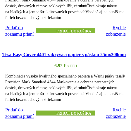
dosiek, drevených rámov, soklových líšt, zárubníČisté okraje náteru
na hladkých a jemne štruktúrovaných povrchochVhodná aj na nanášanie
farieb bezvzduchovým striekaním
Pridať do
Rýchle
PRIDAŤ DO KOŠÍKA
zoznamu prianí
zobrazenie
Tesa Easy Cover 4401 zakryvací papier s páskou 25mx300mm
6.92
€
s DPH
Kombinácia vysoko kvalitného špeciálneho papiera a Washi pásky tesa®
Precision Mask Standard 4344.Maskovanie a ochrana parapetných
dosiek, drevených rámov, soklových líšt, zárubníČisté okraje náteru
na hladkých a jemne štruktúrovaných povrchochVhodná aj na nanášanie
farieb bezvzduchovým striekaním
Pridať do
Rýchle
PRIDAŤ DO KOŠÍKA
zoznamu prianí
zobrazenie