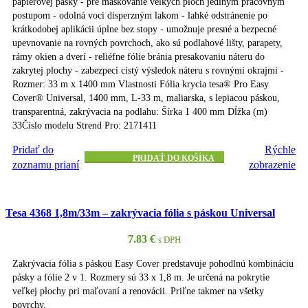
papierovej pásky - pre maskovanie velkých plôch jediným pracovným
postupom - odolná voci disperzným lakom - lahké odstránenie po
krátkodobej aplikácii úplne bez stopy - umožnuje presné a bezpecné
upevnovanie na rovných povrchoch, ako sú podlahové lišty, parapety,
rámy okien a dverí - reliéfne fólie bránia presakovaniu náteru do
zakrytej plochy - zabezpecí cistý výsledok náteru s rovnými okrajmi -
Rozmer: 33 m x 1400 mm Vlastnosti Fólia krycia tesa® Pro Easy
Cover® Universal, 1400 mm, L-33 m, maliarska, s lepiacou páskou,
transparentná, zakrývacia na podlahu: Šírka 1 400 mm Dĺžka (m)
33Číslo modelu Strend Pro: 2171411
Pridať do
Rýchle
PRIDAŤ DO KOŠÍKA
zoznamu prianí
zobrazenie
Tesa 4368 1,8m/33m – zakrývacia fólia s páskou Universal
7.83
€
s DPH
Zakrývacia fólia s páskou Easy Cover predstavuje pohodlnú kombináciu
pásky a fólie 2 v 1. Rozmery sú 33 x 1,8 m. Je určená na pokrytie
veľkej plochy pri maľovaní a renovácii. Priľne takmer na všetky
povrchy.