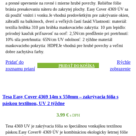
a presné upevnenie na rovné i mierne hrubé povrchy. Reliéfne fólie
bránia presakovaniu náteru do zakrytej plochy. Easy Cover 4369 ÚV sa
dá použiť vnútri i vonku.Je vhodná predovšetkým pre zakrývanie okien,
zábradlí na balkónoch, dverí a veľkých častí fasád.Vlastnosti: materiál:
textília hrúbka 310 µm hrúbka maskovacieho zakrytia: 10 µm lepidlo:
prírodný kaučuk priľnavosť na oceľ: 2,5N/cm predĺženie pri pretrhnutí:
10% sila pretrhnutia: 65N/cm UV odolnosť: 2 týždne materiál
maskovacieho pokrytia: HDPEJe vhodná pre hrubé povrchy a veľmi
dobre zachytáva farby.
Pridať do
Rýchle
PRIDAŤ DO KOŠÍKA
zoznamu prianí
zobrazenie
Tesa Easy Cover 4369 14m x 550mm – zakrývacia fólia s
páskou textilnou, UV 2 týždne
3.99
€
s DPH
Tesa 4369 UV je zakrývacia fólia so špeciálnou vonkajšou textilnou
páskou.Easy Cover® 4369 ÚV je kombináciou ekologicky šetrnej fólie