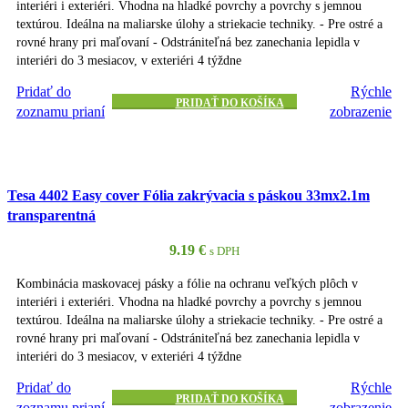
interiéri i exteriéri. Vhodna na hladké povrchy a povrchy s jemnou
textúrou. Ideálna na maliarske úlohy a striekacie techniky. - Pre ostré a
rovné hrany pri maľovaní - Odstrániteľná bez zanechania lepidla v
interiéri do 3 mesiacov, v exteriéri 4 týždne
Pridať do
Rýchle
PRIDAŤ DO KOŠÍKA
zoznamu prianí
zobrazenie
Tesa 4402 Easy cover Fólia zakrývacia s páskou 33mx2.1m
transparentná
9.19
€
s DPH
Kombinácia maskovacej pásky a fólie na ochranu veľkých plôch v
interiéri i exteriéri. Vhodna na hladké povrchy a povrchy s jemnou
textúrou. Ideálna na maliarske úlohy a striekacie techniky. - Pre ostré a
rovné hrany pri maľovaní - Odstrániteľná bez zanechania lepidla v
interiéri do 3 mesiacov, v exteriéri 4 týždne
Pridať do
Rýchle
PRIDAŤ DO KOŠÍKA
zoznamu prianí
zobrazenie