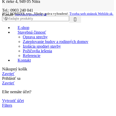
K rieke 4, 949 05 Nitra
Tel.: 0903 240 041
2022 KOMIZOL s.r.o., Všetky práva vyhradené.
Tvorba web stránok Weblife.sk.
E-mail:
predaj@komizol.sk
E-shop
Stavebná činnosť
Oprava strechy
Zateplovanie budov a rodinných domov
Izolácia spodnej stavby
Požičovňa lešenia
Referencie
Kontakt
Nákupný košík
Zavrieť
Prihlásiť sa
Zavrieť
Ešte nemáte účet?
Vytvoriť účet
Filters