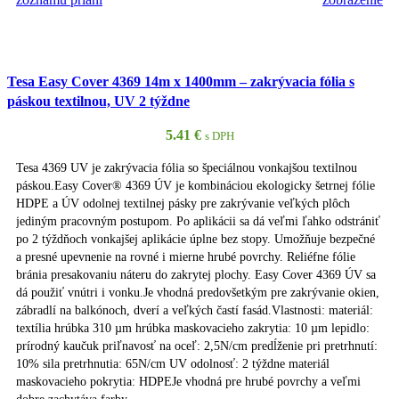
Tesa Easy Cover 4369 14m x 1400mm – zakrývacia fólia s
páskou textilnou, UV 2 týždne
5.41
€
s DPH
Tesa 4369 UV je zakrývacia fólia so špeciálnou vonkajšou textilnou
páskou.Easy Cover® 4369 ÚV je kombináciou ekologicky šetrnej fólie
HDPE a ÚV odolnej textilnej pásky pre zakrývanie veľkých plôch
jediným pracovným postupom. Po aplikácii sa dá veľmi ľahko odstrániť
po 2 týždňoch vonkajšej aplikácie úplne bez stopy. Umožňuje bezpečné
a presné upevnenie na rovné i mierne hrubé povrchy. Reliéfne fólie
bránia presakovaniu náteru do zakrytej plochy. Easy Cover 4369 ÚV sa
dá použiť vnútri i vonku.Je vhodná predovšetkým pre zakrývanie okien,
zábradlí na balkónoch, dverí a veľkých častí fasád.Vlastnosti: materiál:
textília hrúbka 310 µm hrúbka maskovacieho zakrytia: 10 µm lepidlo:
prírodný kaučuk priľnavosť na oceľ: 2,5N/cm predĺženie pri pretrhnutí:
10% sila pretrhnutia: 65N/cm UV odolnosť: 2 týždne materiál
maskovacieho pokrytia: HDPEJe vhodná pre hrubé povrchy a veľmi
dobre zachytáva farby.