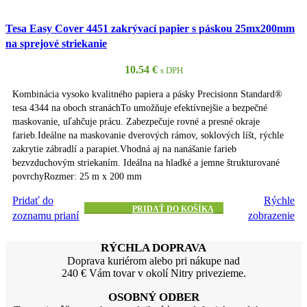
Tesa Easy Cover 4451 zakrývací papier s páskou 25mx200mm
na sprejové striekanie
10.54
€
s DPH
Kombinácia vysoko kvalitného papiera a pásky Precisionn Standard®
tesa 4344 na oboch stranáchTo umožňuje efektívnejšie a bezpečné
maskovanie, uľahčuje prácu. Zabezpečuje rovné a presné okraje
farieb.Ideálne na maskovanie dverových rámov, soklových líšt, rýchle
zakrytie zábradlí a parapiet.Vhodná aj na nanášanie farieb
bezvzduchovým striekaním. Ideálna na hladké a jemne štrukturované
povrchyRozmer: 25 m x 200 mm
Pridať do
Rýchle
PRIDAŤ DO KOŠÍKA
zoznamu prianí
zobrazenie
RÝCHLA DOPRAVA
Doprava kuriérom alebo pri nákupe nad
240 € Vám tovar v okolí Nitry privezieme.
OSOBNÝ ODBER