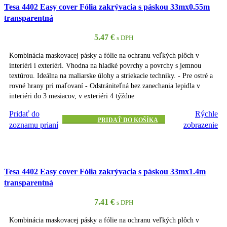
Tesa 4402 Easy cover Fólia zakrývacia s páskou 33mx0.55m
transparentná
5.47
€
s DPH
Kombinácia maskovacej pásky a fólie na ochranu veľkých plôch v
interiéri i exteriéri. Vhodna na hladké povrchy a povrchy s jemnou
textúrou. Ideálna na maliarske úlohy a striekacie techniky. - Pre ostré a
rovné hrany pri maľovaní - Odstrániteľná bez zanechania lepidla v
interiéri do 3 mesiacov, v exteriéri 4 týždne
Pridať do
Rýchle
PRIDAŤ DO KOŠÍKA
zoznamu prianí
zobrazenie
Tesa 4402 Easy cover Fólia zakrývacia s páskou 33mx1.4m
transparentná
7.41
€
s DPH
Kombinácia maskovacej pásky a fólie na ochranu veľkých plôch v