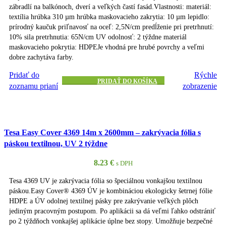
zábradlí na balkónoch, dverí a veľkých častí fasád.Vlastnosti: materiál:
textília hrúbka 310 µm hrúbka maskovacieho zakrytia: 10 µm lepidlo:
prírodný kaučuk priľnavosť na oceľ: 2,5N/cm predĺženie pri pretrhnutí:
10% sila pretrhnutia: 65N/cm UV odolnosť: 2 týždne materiál
maskovacieho pokrytia: HDPEJe vhodná pre hrubé povrchy a veľmi
dobre zachytáva farby.
Pridať do
Rýchle
PRIDAŤ DO KOŠÍKA
zoznamu prianí
zobrazenie
Tesa Easy Cover 4369 14m x 2600mm – zakrývacia fólia s
páskou textilnou, UV 2 týždne
8.23
€
s DPH
Tesa 4369 UV je zakrývacia fólia so špeciálnou vonkajšou textilnou
páskou.Easy Cover® 4369 ÚV je kombináciou ekologicky šetrnej fólie
HDPE a ÚV odolnej textilnej pásky pre zakrývanie veľkých plôch
jediným pracovným postupom. Po aplikácii sa dá veľmi ľahko odstrániť
po 2 týždňoch vonkajšej aplikácie úplne bez stopy. Umožňuje bezpečné