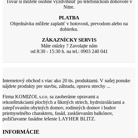
Tovar si môžete osobne vyzdvihnúť po telefonickom dohovore v
Nitre.
PLATBA
Objednávku môžete zaplatiť v hotovosti, prevodom alebo na
dobierku.
ZÁKAZNÍCKY SERVIS
Máte otázky ? Zavolajte nám
od 8:30 - 15:30 h. na tel.: 0903 240 041
Internetový obchod s viac ako 20 tis. produktami. V našej ponuke
nájdete produkty pre stavbu, záhradu, opravu strechy ...
Firma KOMIZOL s.r.o. sa zaoberáme opravami a
rekonštrukciami plochých a šikmých striech, hydroizoláciami a
zatepľovaním obytných domov, rodinných domov i budov
priemyselného charakteru, fasád, zasklievaním balkónov,
požičiavame fasádne lešenie LAYHER BLITZ.
INFORMÁCIE