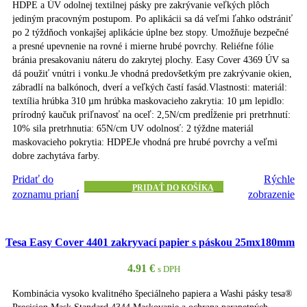
HDPE a ÚV odolnej textilnej pásky pre zakrývanie veľkých plôch
jediným pracovným postupom. Po aplikácii sa dá veľmi ľahko odstrániť
po 2 týždňoch vonkajšej aplikácie úplne bez stopy. Umožňuje bezpečné
a presné upevnenie na rovné i mierne hrubé povrchy. Reliéfne fólie
bránia presakovaniu náteru do zakrytej plochy. Easy Cover 4369 ÚV sa
dá použiť vnútri i vonku.Je vhodná predovšetkým pre zakrývanie okien,
zábradlí na balkónoch, dverí a veľkých častí fasád.Vlastnosti: materiál:
textília hrúbka 310 µm hrúbka maskovacieho zakrytia: 10 µm lepidlo:
prírodný kaučuk priľnavosť na oceľ: 2,5N/cm predĺženie pri pretrhnutí:
10% sila pretrhnutia: 65N/cm UV odolnosť: 2 týždne materiál
maskovacieho pokrytia: HDPEJe vhodná pre hrubé povrchy a veľmi
dobre zachytáva farby.
Pridať do
Rýchle
PRIDAŤ DO KOŠÍKA
zoznamu prianí
zobrazenie
Tesa Easy Cover 4401 zakryvací papier s páskou 25mx180mm
4.91
€
s DPH
Kombinácia vysoko kvalitného špeciálneho papiera a Washi pásky tesa®
Precision Mask Standard 4344.Maskovanie a ochrana parapetných