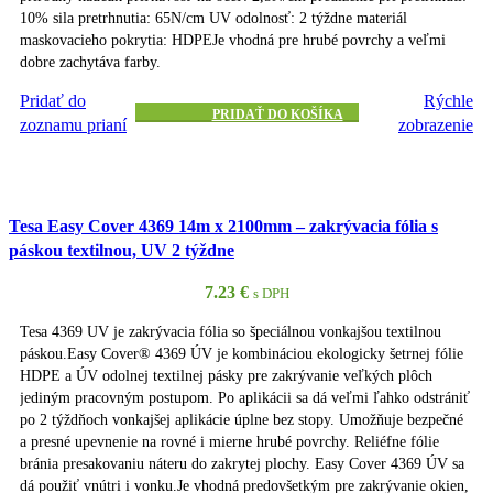
10% sila pretrhnutia: 65N/cm UV odolnosť: 2 týždne materiál
maskovacieho pokrytia: HDPEJe vhodná pre hrubé povrchy a veľmi
dobre zachytáva farby.
Pridať do
Rýchle
PRIDAŤ DO KOŠÍKA
zoznamu prianí
zobrazenie
Tesa Easy Cover 4369 14m x 2100mm – zakrývacia fólia s
páskou textilnou, UV 2 týždne
7.23
€
s DPH
Tesa 4369 UV je zakrývacia fólia so špeciálnou vonkajšou textilnou
páskou.Easy Cover® 4369 ÚV je kombináciou ekologicky šetrnej fólie
HDPE a ÚV odolnej textilnej pásky pre zakrývanie veľkých plôch
jediným pracovným postupom. Po aplikácii sa dá veľmi ľahko odstrániť
po 2 týždňoch vonkajšej aplikácie úplne bez stopy. Umožňuje bezpečné
a presné upevnenie na rovné i mierne hrubé povrchy. Reliéfne fólie
bránia presakovaniu náteru do zakrytej plochy. Easy Cover 4369 ÚV sa
dá použiť vnútri i vonku.Je vhodná predovšetkým pre zakrývanie okien,