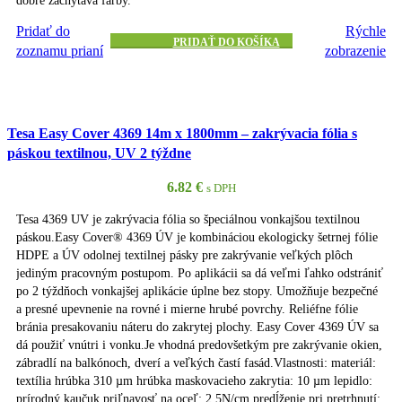
Pridať do
Rýchle
PRIDAŤ DO KOŠÍKA
zoznamu prianí
zobrazenie
Tesa Easy Cover 4369 14m x 1800mm – zakrývacia fólia s
páskou textilnou, UV 2 týždne
6.82
€
s DPH
Tesa 4369 UV je zakrývacia fólia so špeciálnou vonkajšou textilnou
páskou.Easy Cover® 4369 ÚV je kombináciou ekologicky šetrnej fólie
HDPE a ÚV odolnej textilnej pásky pre zakrývanie veľkých plôch
jediným pracovným postupom. Po aplikácii sa dá veľmi ľahko odstrániť
po 2 týždňoch vonkajšej aplikácie úplne bez stopy. Umožňuje bezpečné
a presné upevnenie na rovné i mierne hrubé povrchy. Reliéfne fólie
bránia presakovaniu náteru do zakrytej plochy. Easy Cover 4369 ÚV sa
dá použiť vnútri i vonku.Je vhodná predovšetkým pre zakrývanie okien,
zábradlí na balkónoch, dverí a veľkých častí fasád.Vlastnosti: materiál:
textília hrúbka 310 µm hrúbka maskovacieho zakrytia: 10 µm lepidlo:
prírodný kaučuk priľnavosť na oceľ: 2,5N/cm predĺženie pri pretrhnutí: