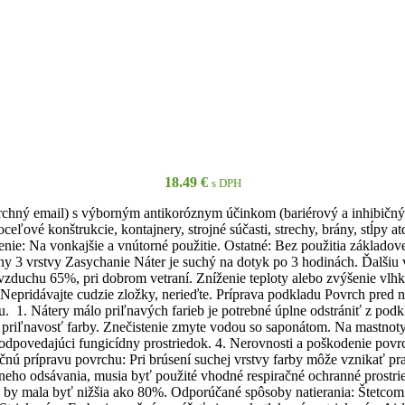
18.49
€
s DPH
rchný email) s výborným antikoróznym účinkom (bariérový a inhibičný ef
eľové konštrukcie, kontajnery, strojné súčasti, strechy, brány, stĺpy
nie: Na vonkajšie a vnútorné použitie. Ostatné: Bez použitia základov
vrchy 3 vrstvy Zasychanie Náter je suchý na dotyk po 3 hodinách. Ďalši
ti vzduchu 65%, pri dobrom vetraní. Zníženie teploty alebo zvýšenie vlh
Nepridávajte cudzie zložky, nerieďte. Príprava podkladu Povrch pred n
. 1. Nátery málo priľnavých farieb je potrebné úplne odstrániť z pod
ce priľnavosť farby. Znečistenie zmyte vodou so saponátom. Na mastno
zodpovedajúci fungicídny prostriedok. 4. Nerovnosti a poškodenie po
nú prípravu povrchu: Pri brúsení suchej vrstvy farby môže vznikať pr
ho odsávania, musia byť použité vhodné respiračné ochranné prostried
 by mala byť nižšia ako 80%. Odporúčané spôsoby natierania: Štetcom: 