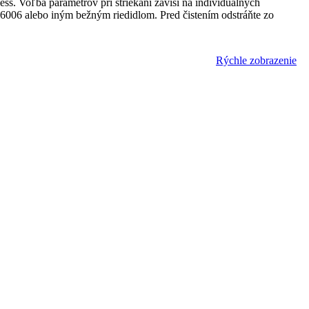
s. Voľba parametrov pri striekaní závisí na individuálnych
S 6006 alebo iným bežným riedidlom. Pred čistením odstráňte zo
Rýchle zobrazenie
ekt).Farba je určená ako pre vnútorné, tak aj vonkajšie použitie, a
 atď. Dobre odoláva vlhkosti. Neobsahuje ťažké kovy. Výsledný film
ej farby, dlhodobý antikorózny účinok. Teoretická výdatnosť: 12-14
u vrstvu možno nanášať najmenej po 18 hodinách. Platí pre jednu
kosti môže predĺžiť dobu schnutia.Riedidlo: Neriedi sa.Pracovný
atieraním musí byť bez poškodeného náteru, jednotný, čistý, úplne
kladu, potom povrch umyť vodou, aby sa odstránili zvyšky prachu.
ty použite vhodné odmasťovadlo. Nechajte zaschnúť. 3. Povrch
vrchu vyplniťe vhodným tmelom a potom prebrúste. 5. Povrch
ach. Tam, kde je to možné, by malo byť vždy použité brúsenie za
ky. Natieranie Podmienky natierania: Okolná teplota a teplota
ideálne je štetec so syntetickým vláknom. Valčekom: najlepší