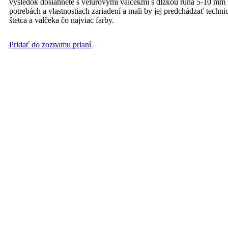
výsledok dosiahnete s velúrovými valčekmi s dĺžkou rúna 5-10 mm S
potrebách a vlastnostiach zariadení a mali by jej predchádzať tech
štetca a valčeka čo najviac farby.
Pridať do zoznamu prianí
Komaprim 3v1 PROFI biely 2,5l
Komaprim 3v1 Profi je syntetická farba 3v1 (základ, medzináter a v
to na oceľ, zoxidovanú pozinkovanú oceľ alebo železo. Hodí sa na oc
má pololesklý vzhľad.Vlastnosti: Výsledný vzhľad: Pololesklý. Urče
m2/l v jednej vrstve. Počet vrstiev: 2-3 vrstvy, pre náročnejšie po
vrstvu o štandardnej hrúbke pri teplote +20 ° C a relatívnej vlhkos
postup:Príprava výrobku Pred použitím farbu dôkladne premiešajte. 
suchý, odmastený, bez organických povlakov, zdrsnený a bez prachu
Nechajte zaschnúť. 2. Z povrchu treba odstrániť nečistoty znižujú
napadnutý hubami očistite s pomocou špachtle, a následne použite 
zdrsnite brúsnym papierom a zbavte prachu. Odporúčania pre bezpeč
mokra. Pokiaľ sa nedá zabrániť vystaveniu účinkom pomocou lokálne
povrchu by mali byť v rozmedzí +10 až + 28 ° C. Relatívna vlhkosť