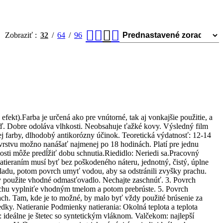
Zobraziť
32
64
96
ekt).Farba je určená ako pre vnútorné, tak aj vonkajšie použitie, a
 atď. Dobre odoláva vlhkosti. Neobsahuje ťažké kovy. Výsledný film
ej farby, dlhodobý antikorózny účinok. Teoretická výdatnosť: 12-14
u vrstvu možno nanášať najmenej po 18 hodinách. Platí pre jednu
kosti môže predĺžiť dobu schnutia.Riedidlo: Neriedi sa.Pracovný
atieraním musí byť bez poškodeného náteru, jednotný, čistý, úplne
kladu, potom povrch umyť vodou, aby sa odstránili zvyšky prachu.
ty použite vhodné odmasťovadlo. Nechajte zaschnúť. 3. Povrch
vrchu vyplniťe vhodným tmelom a potom prebrúste. 5. Povrch
ach. Tam, kde je to možné, by malo byť vždy použité brúsenie za
ky. Natieranie Podmienky natierania: Okolná teplota a teplota
ideálne je štetec so syntetickým vláknom. Valčekom: najlepší