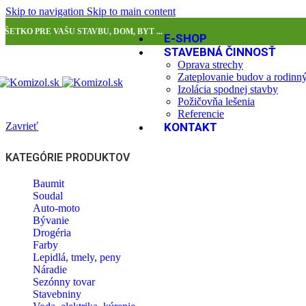
Skip to navigation
Skip to main content
VŠETKO PRE VAŠU STAVBU, DOM, BYT ...
E-SHOP
STAVEBNÁ ČINNOSŤ
Oprava strechy
Zateplovanie budov a rodin
Izolácia spodnej stavby
Požičovňa lešenia
Referencie
Zavrieť
KONTAKT
KATEGÓRIE PRODUKTOV
Baumit
Soudal
Auto-moto
Bývanie
Drogéria
Farby
Lepidlá, tmely, peny
Náradie
Sezónny tovar
Stavebniny