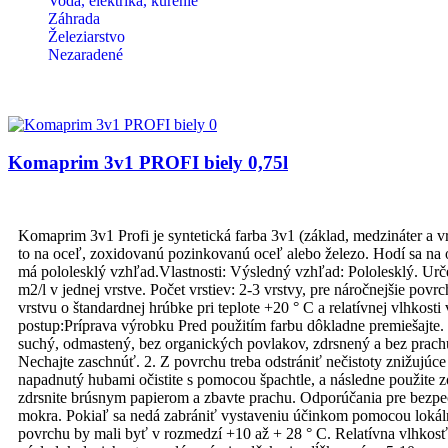
Voda, elektrika, kúrenie
Záhrada
Železiarstvo
Nezaradené
Komaprim 3v1 PROFI biely 0,75l
Komaprim 3v1 Profi je syntetická farba 3v1 (základ, medzináter a v
to na oceľ, zoxidovanú pozinkovanú oceľ alebo železo. Hodí sa na oc
má pololesklý vzhľad.Vlastnosti: Výsledný vzhľad: Pololesklý. Urče
m2/l v jednej vrstve. Počet vrstiev: 2-3 vrstvy, pre náročnejšie po
vrstvu o štandardnej hrúbke pri teplote +20 ° C a relatívnej vlhkos
postup:Príprava výrobku Pred použitím farbu dôkladne premiešajte. 
suchý, odmastený, bez organických povlakov, zdrsnený a bez prachu
Nechajte zaschnúť. 2. Z povrchu treba odstrániť nečistoty znižujú
napadnutý hubami očistite s pomocou špachtle, a následne použite 
zdrsnite brúsnym papierom a zbavte prachu. Odporúčania pre bezpeč
mokra. Pokiaľ sa nedá zabrániť vystaveniu účinkom pomocou lokálne
povrchu by mali byť v rozmedzí +10 až + 28 ° C. Relatívna vlhkosť