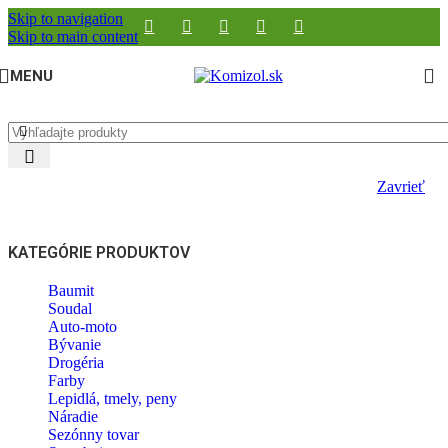
Skip to navigation
Skip to main content
MENU
Zavrieť
KATEGÓRIE PRODUKTOV
Baumit
Soudal
Auto-moto
Bývanie
Drogéria
Farby
Lepidlá, tmely, peny
Náradie
Sezónny tovar