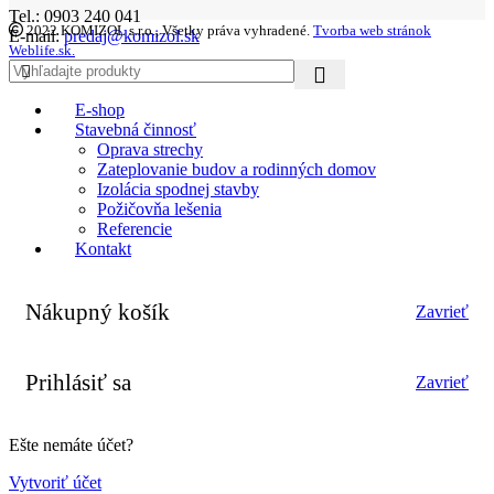
Tel.: 0903 240 041
2022 KOMIZOL s.r.o., Všetky práva vyhradené.
Tvorba web stránok
E-mail:
predaj@komizol.sk
Weblife.sk.
E-shop
Stavebná činnosť
Oprava strechy
Zateplovanie budov a rodinných domov
Izolácia spodnej stavby
Požičovňa lešenia
Referencie
Kontakt
Nákupný košík
Zavrieť
Prihlásiť sa
Zavrieť
Ešte nemáte účet?
Vytvoriť účet