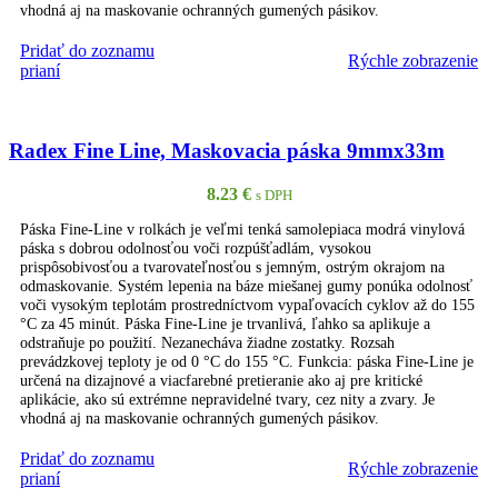
vhodná aj na maskovanie ochranných gumených pásikov.
Pridať do zoznamu
Rýchle zobrazenie
PRIDAŤ DO KOŠÍKA
prianí
Radex Fine Line, Maskovacia páska 9mmx33m
8.23
€
s DPH
Páska Fine-Line v rolkách je veľmi tenká samolepiaca modrá vinylová
páska s dobrou odolnosťou voči rozpúšťadlám, vysokou
prispôsobivosťou a tvarovateľnosťou s jemným, ostrým okrajom na
odmaskovanie. Systém lepenia na báze miešanej gumy ponúka odolnosť
voči vysokým teplotám prostredníctvom vypaľovacích cyklov až do 155
°C za 45 minút. Páska Fine-Line je trvanlivá, ľahko sa aplikuje a
odstraňuje po použití. Nezanecháva žiadne zostatky. Rozsah
prevádzkovej teploty je od 0 °C do 155 °C. Funkcia: páska Fine-Line je
určená na dizajnové a viacfarebné pretieranie ako aj pre kritické
aplikácie, ako sú extrémne nepravidelné tvary, cez nity a zvary. Je
vhodná aj na maskovanie ochranných gumených pásikov.
Pridať do zoznamu
Rýchle zobrazenie
PRIDAŤ DO KOŠÍKA
prianí