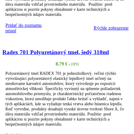
dáva materiálu vzhľad prvotriedneho materiálu. Použitie: pred
aplikáciou si pozrite pokyny obsiahnuté v karte technických a
bezpečnostných údajov materiálu.
Pridať do zoznamu
Rýchle zobrazenie
PRIDAŤ DO KOŠÍKA
prianí
Radex 701 Polyuretánový tmel, šedý 310ml
8.79
€
s DPH
Polyuretánový tmel RADEX 701 je jednozložkový, veľmi rýchlo
vytvrdzujúci polyuretánový elastický lepidlový tmel určený na
utesňovanie karosérií automobilov, ktorý vytvrdzuje po expozícii
atmosférickej vlhkosti. Špecificky vyvinutý na splnenie požiadaviek
automobilového priemyslu, je charakteristický počiatočnou riadenou
viskozitou, ktorá umožňuje produkt ľahko brúsiť a vyhladiť, najmä v
tých aplikáciách, kde sa vyžaduje tenká vrstva alebo húsenica lepidla.
Keď vytvrdne, produkty dosahujú vysoké úrovne tvrdosti Shore A, čo
dáva materiálu vzhľad prvotriedneho materiálu. Použitie: pred
aplikáciou si pozrite pokyny obsiahnuté v karte technických a
bezpečnostných údajov materiálu.