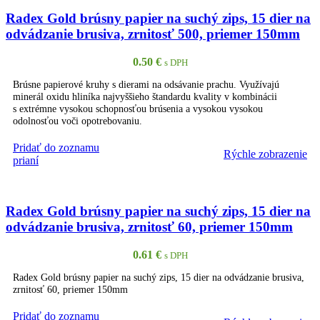
Radex Gold brúsny papier na suchý zips, 15 dier na
odvádzanie brusiva, zrnitosť 500, priemer 150mm
0.50
€
s DPH
Brúsne papierové kruhy s dierami na odsávanie prachu. Využívajú
minerál oxidu hliníka najvyššieho štandardu kvality v kombinácii
s extrémne vysokou schopnosťou brúsenia a vysokou vysokou
odolnosťou voči opotrebovaniu.
Pridať do zoznamu
Rýchle zobrazenie
PRIDAŤ DO KOŠÍKA
prianí
Radex Gold brúsny papier na suchý zips, 15 dier na
odvádzanie brusiva, zrnitosť 60, priemer 150mm
0.61
€
s DPH
Radex Gold brúsny papier na suchý zips, 15 dier na odvádzanie brusiva,
zrnitosť 60, priemer 150mm
Pridať do zoznamu