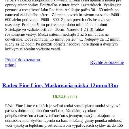
farba s vysokou schopnosťou kryvosti. Široka škála aplikácií nielen pre
opravy automobilov. Použiteľná v interiéroch i exteriéroch. Vynikajúca
pevnosť a trvanlivosť laku.Použitie: Aplikujte počas 30 - 60 minút po
nanesení základného náteru. Zdrsnite povrch brusivom na sucho P400 -
600 alebo pod vodou P600 - 800. Znovu povrch očistite a zbavte
mastnoty. Pred použitím pretrepte po dobu minimálne 2 minút.
Striekajte vo vzdialenosti 25 - 30cm. Naneste 1-2 (-3) ľahké
rovnomerné vrstvy. Medzi nátermi nechajte 3 až 5 minút čas na
odvetranie. Doba schnutia: 15 minút pri 20 ° C. Nelepivý za 12 minút,
suchý za 12 hodín.Po použití obráťte nádobku hore dnom a dvojitým
krátkym stlačením vyčistite ventil.
Pridať do zoznamu
Rýchle zobrazenie
PRIDAŤ DO KOŠÍKA
prianí
Radex Fine Line, Maskovacia páska 12mmx33m
10.24
€
s DPH
Páska Fine-Line v rolkách je veľmi tenká samolepiaca modrá vinylová
páska s dobrou odolnosťou voči rozpúšťadlám, vysokou
prispôsobivosťou a tvarovateľnosťou s jemným, ostrým okrajom na
odmaskovanie. Systém lepenia na báze miešanej gumy ponúka odolnosť
voči vysokým teplotám prostredníctvom vypaľovacích cyklov až do 155