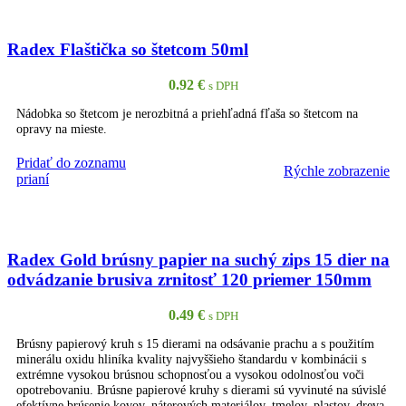
Radex Flaštička so štetcom 50ml
0.92
€
s DPH
Nádobka so štetcom je nerozbitná a priehľadná fľaša so štetcom na
opravy na mieste.
Pridať do zoznamu
Rýchle zobrazenie
PRIDAŤ DO KOŠÍKA
prianí
Radex Gold brúsny papier na suchý zips 15 dier na
odvádzanie brusiva zrnitosť 120 priemer 150mm
0.49
€
s DPH
Brúsny papierový kruh s 15 dierami na odsávanie prachu a s použitím
minerálu oxidu hliníka kvality najvyššieho štandardu v kombinácii s
extrémne vysokou brúsnou schopnosťou a vysokou odolnosťou voči
opotrebovaniu. Brúsne papierové kruhy s dierami sú vyvinuté na súvislé
efektívne brúsenie kovov, náterových materiálov, tmelov, plastov, dreva