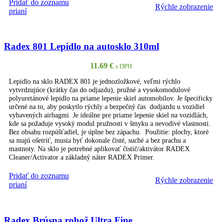
Pridať do zoznamu
Rýchle zobrazenie
PRIDAŤ DO KOŠÍKA
prianí
Radex 801 Lepidlo na autosklo 310ml
11.69
€
s DPH
Lepidlo na sklo RADEX 801 je jednozložkové, veľmi rýchlo
vytvrdzujúce (krátky čas do odjazdu), pružné a vysokomodulové
polyuretánové lepidlo na priame lepenie skiel automobilov. Je špecificky
určené na to, aby poskytlo rýchly a bezpečný čas dodjazdu u vozidiel
vybavených airbagmi. Je ideálne pre priame lepenie skiel na vozidlách,
kde sa požaduje vysoký modul pružnosti v šmyku a nevodivé vlastnosti.
Bez obsahu rozpúšťadiel, je úplne bez zápachu. Použitie: plochy, ktoré
sa majú ošetriť, musia byť dokonale čisté, suché a bez prachu a
mastnoty. Na sklo je potrebné aplikovať čistič/aktivátor RADEX
Cleaner/Activator a základný náter RADEX Primer.
Pridať do zoznamu
Rýchle zobrazenie
PRIDAŤ DO KOŠÍKA
prianí
Radex Brúsna rohož Ultra Fine