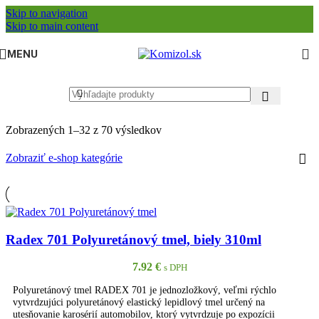
Skip to navigation
Skip to main content
MENU
Zobrazených 1–32 z 70 výsledkov
Zobraziť e-shop kategórie
Radex 701 Polyuretánový tmel, biely 310ml
7.92
€
s DPH
Polyuretánový tmel RADEX 701 je jednozložkový, veľmi rýchlo
vytvrdzujúci polyuretánový elastický lepidlový tmel určený na
utesňovanie karosérií automobilov, ktorý vytvrdzuje po expozícii