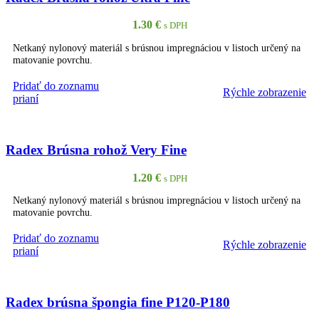
1.30
€
s DPH
Netkaný nylonový materiál s brúsnou impregnáciou v listoch určený na
matovanie povrchu.
Pridať do zoznamu
Rýchle zobrazenie
PRIDAŤ DO KOŠÍKA
prianí
Radex Brúsna rohož Very Fine
1.20
€
s DPH
Netkaný nylonový materiál s brúsnou impregnáciou v listoch určený na
matovanie povrchu.
Pridať do zoznamu
Rýchle zobrazenie
PRIDAŤ DO KOŠÍKA
prianí
Radex brúsna špongia fine P120-P180