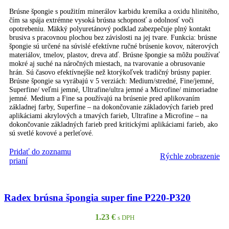
Brúsne špongie s použitím minerálov karbidu kremíka a oxidu hlinitého,
čím sa spája extrémne vysoká brúsna schopnosť a odolnosť voči
opotrebeniu. Mäkký polyuretánový podklad zabezpečuje plný kontakt
brusiva s pracovnou plochou bez závislosti na jej tvare. Funkcia: brúsne
špongie sú určené na súvislé efektívne ručné brúsenie kovov, náterových
materiálov, tmelov, plastov, dreva atď. Brúsne špongie sa môžu používať
mokré aj suché na náročných miestach, na tvarovanie a obrusovanie
hrán. Sú časovo efektívnejšie než ktorýkoľvek tradičný brúsny papier.
Brúsne špongie sa vyrábajú v 5 verziách: Medium/stredné, Fine/jemné,
Superfine/ veľmi jemné, Ultrafine/ultra jemné a Microfine/ mimoriadne
jemné. Medium a Fine sa používajú na brúsenie pred aplikovaním
základnej farby, Superfine – na dokončovanie základových farieb pred
aplikáciami akrylových a tmavých farieb, Ultrafine a Microfine – na
dokončovanie základných farieb pred kritickými aplikáciami farieb, ako
sú svetlé kovové a perleťové.
Pridať do zoznamu
Rýchle zobrazenie
PRIDAŤ DO KOŠÍKA
prianí
Radex brúsna špongia super fine P220-P320
1.23
€
s DPH