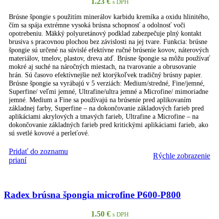
1.23
€
s DPH
Brúsne špongie s použitím minerálov karbidu kremíka a oxidu hlinitého,
čím sa spája extrémne vysoká brúsna schopnosť a odolnosť voči
opotrebeniu. Mäkký polyuretánový podklad zabezpečuje plný kontakt
brusiva s pracovnou plochou bez závislosti na jej tvare. Funkcia: brúsne
špongie sú určené na súvislé efektívne ručné brúsenie kovov, náterových
materiálov, tmelov, plastov, dreva atď. Brúsne špongie sa môžu používať
mokré aj suché na náročných miestach, na tvarovanie a obrusovanie
hrán. Sú časovo efektívnejšie než ktorýkoľvek tradičný brúsny papier.
Brúsne špongie sa vyrábajú v 5 verziách: Medium/stredné, Fine/jemné,
Superfine/ veľmi jemné, Ultrafine/ultra jemné a Microfine/ mimoriadne
jemné. Medium a Fine sa používajú na brúsenie pred aplikovaním
základnej farby, Superfine – na dokončovanie základových farieb pred
aplikáciami akrylových a tmavých farieb, Ultrafine a Microfine – na
dokončovanie základných farieb pred kritickými aplikáciami farieb, ako
sú svetlé kovové a perleťové.
Pridať do zoznamu
Rýchle zobrazenie
PRIDAŤ DO KOŠÍKA
prianí
Radex brúsna špongia microfine P600-P800
1.50
€
s DPH