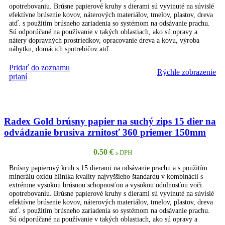
opotrebovaniu. Brúsne papierové kruhy s dierami sú vyvinuté na súvislé
efektívne brúsenie kovov, náterových materiálov, tmelov, plastov, dreva
atď. s použitím brúsneho zariadenia so systémom na odsávanie prachu.
Sú odporúčané na používanie v takých oblastiach, ako sú opravy a
nátery dopravných prostriedkov, opracovanie dreva a kovu, výroba
nábytku, domácich spotrebičov atď..
Pridať do zoznamu
Rýchle zobrazenie
PRIDAŤ DO KOŠÍKA
prianí
Radex Gold brúsny papier na suchý zips 15 dier na
odvádzanie brusiva zrnitosť 360 priemer 150mm
0.50
€
s DPH
Brúsny papierový kruh s 15 dierami na odsávanie prachu a s použitím
minerálu oxidu hliníka kvality najvyššieho štandardu v kombinácii s
extrémne vysokou brúsnou schopnosťou a vysokou odolnosťou voči
opotrebovaniu. Brúsne papierové kruhy s dierami sú vyvinuté na súvislé
efektívne brúsenie kovov, náterových materiálov, tmelov, plastov, dreva
atď. s použitím brúsneho zariadenia so systémom na odsávanie prachu.
Sú odporúčané na používanie v takých oblastiach, ako sú opravy a