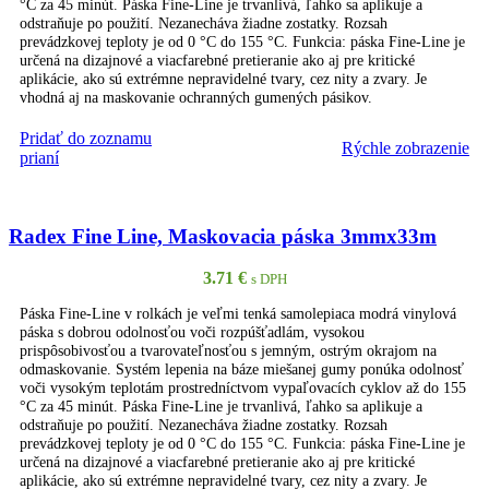
°C za 45 minút. Páska Fine-Line je trvanlivá, ľahko sa aplikuje a
odstraňuje po použití. Nezanecháva žiadne zostatky. Rozsah
prevádzkovej teploty je od 0 °C do 155 °C. Funkcia: páska Fine-Line je
určená na dizajnové a viacfarebné pretieranie ako aj pre kritické
aplikácie, ako sú extrémne nepravidelné tvary, cez nity a zvary. Je
vhodná aj na maskovanie ochranných gumených pásikov.
Pridať do zoznamu
Rýchle zobrazenie
PRIDAŤ DO KOŠÍKA
prianí
Radex Fine Line, Maskovacia páska 3mmx33m
3.71
€
s DPH
Páska Fine-Line v rolkách je veľmi tenká samolepiaca modrá vinylová
páska s dobrou odolnosťou voči rozpúšťadlám, vysokou
prispôsobivosťou a tvarovateľnosťou s jemným, ostrým okrajom na
odmaskovanie. Systém lepenia na báze miešanej gumy ponúka odolnosť
voči vysokým teplotám prostredníctvom vypaľovacích cyklov až do 155
°C za 45 minút. Páska Fine-Line je trvanlivá, ľahko sa aplikuje a
odstraňuje po použití. Nezanecháva žiadne zostatky. Rozsah
prevádzkovej teploty je od 0 °C do 155 °C. Funkcia: páska Fine-Line je
určená na dizajnové a viacfarebné pretieranie ako aj pre kritické
aplikácie, ako sú extrémne nepravidelné tvary, cez nity a zvary. Je