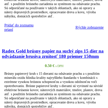
atď. s použitím brúsneho zariadenia so systémom na odsávanie prachu.
Sú odporúčané na používanie v takých oblastiach, ako sú opravy a
nátery dopravných prostriedkov, opracovanie dreva a kovu, výroba
nábytku, domácich spotrebičov atď..
Pridať do zoznamu
Rýchle zobrazenie
PRIDAŤ DO KOŠÍKA
prianí
Radex Gold brúsny papier na suchý zips 15 dier na
odvádzanie brusiva zrnitosť 180 priemer 150mm
0.50
€
s DPH
Brúsny papierový kruh s 15 dierami na odsávanie prachu a s použitím
minerálu oxidu hliníka kvality najvyššieho štandardu v kombinácii s
extrémne vysokou brúsnou schopnosťou a vysokou odolnosťou voči
opotrebovaniu. Brúsne papierové kruhy s dierami sú vyvinuté na súvislé
efektívne brúsenie kovov, náterových materiálov, tmelov, plastov, dreva
atď. s použitím brúsneho zariadenia so systémom na odsávanie prachu.
Sú odporúčané na používanie v takých oblastiach, ako sú opravy a
nátery dopravných prostriedkov, opracovanie dreva a kovu, výroba
nábytku, domácich spotrebičov atď..