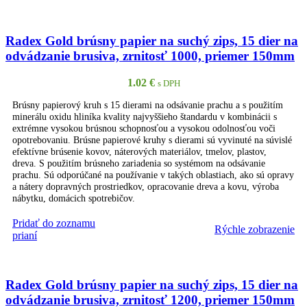
Radex Gold brúsny papier na suchý zips, 15 dier na
odvádzanie brusiva, zrnitosť 1000, priemer 150mm
1.02
€
s DPH
Brúsny papierový kruh s 15 dierami na odsávanie prachu a s použitím
minerálu oxidu hliníka kvality najvyššieho štandardu v kombinácii s
extrémne vysokou brúsnou schopnosťou a vysokou odolnosťou voči
opotrebovaniu. Brúsne papierové kruhy s dierami sú vyvinuté na súvislé
efektívne brúsenie kovov, náterových materiálov, tmelov, plastov,
dreva. S použitím brúsneho zariadenia so systémom na odsávanie
prachu. Sú odporúčané na používanie v takých oblastiach, ako sú opravy
a nátery dopravných prostriedkov, opracovanie dreva a kovu, výroba
nábytku, domácich spotrebičov.
Pridať do zoznamu
Rýchle zobrazenie
PRIDAŤ DO KOŠÍKA
prianí
Radex Gold brúsny papier na suchý zips, 15 dier na
odvádzanie brusiva, zrnitosť 1200, priemer 150mm