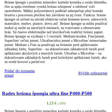
Brúsne špongie s použitím minerálov karbidu kremíka a oxidu hlinitého,
čím sa spája extrémne vysoká brúsna schopnosť a odolnosť voči
opotrebeniu. Mäkký polyuretánový podklad zabezpečuje plný kontakt
brusiva s pracovnou plochou bez závislosti na jej tvare. Funkcia: brúsne
špongie sú určené na súvislé efektívne ručné brúsenie kovov, náterových
materiálov, tmelov, plastov, dreva atď. Brúsne špongie sa môžu používať
mokré aj suché na náročných miestach, na tvarovanie a obrusovanie
hrán. Sú časovo efektívnejšie než ktorýkoľvek tradičný brúsny papier.
Brúsne špongie sa vyrábajú v 5 verziách: Medium/stredné, Fine/jemné,
Superfine/ veľmi jemné, Ultrafine/ultra jemné a Microfine/ mimoriadne
jemné. Medium a Fine sa používajú na brúsenie pred aplikovaním
základnej farby, Superfine – na dokončovanie základových farieb pred
aplikáciami akrylových a tmavých farieb, Ultrafine a Microfine – na
dokončovanie základných farieb pred kritickými aplikáciami farieb, ako
sú svetlé kovové a perleťové.
Pridať do zoznamu
Rýchle zobrazenie
PRIDAŤ DO KOŠÍKA
prianí
Radex brúsna špongia ultra fine P400-P500
1.23
€
s DPH
Brúsne špongie s použitím minerálov karbidu kremíka a oxidu hlinitého,