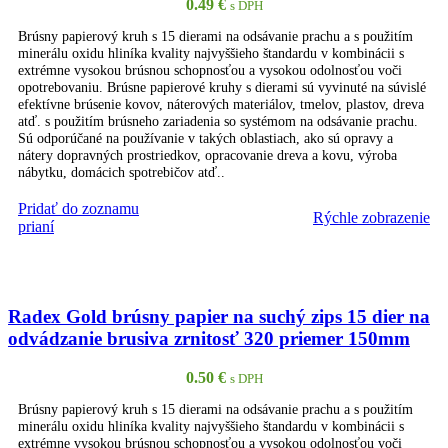
0.49
€
s DPH
Brúsny papierový kruh s 15 dierami na odsávanie prachu a s použitím
minerálu oxidu hliníka kvality najvyššieho štandardu v kombinácii s
extrémne vysokou brúsnou schopnosťou a vysokou odolnosťou voči
opotrebovaniu. Brúsne papierové kruhy s dierami sú vyvinuté na súvislé
efektívne brúsenie kovov, náterových materiálov, tmelov, plastov, dreva
atď. s použitím brúsneho zariadenia so systémom na odsávanie prachu.
Sú odporúčané na používanie v takých oblastiach, ako sú opravy a
nátery dopravných prostriedkov, opracovanie dreva a kovu, výroba
nábytku, domácich spotrebičov atď..
Pridať do zoznamu
Rýchle zobrazenie
PRIDAŤ DO KOŠÍKA
prianí
Radex Gold brúsny papier na suchý zips 15 dier na
odvádzanie brusiva zrnitosť 320 priemer 150mm
0.50
€
s DPH
Brúsny papierový kruh s 15 dierami na odsávanie prachu a s použitím
minerálu oxidu hliníka kvality najvyššieho štandardu v kombinácii s
extrémne vysokou brúsnou schopnosťou a vysokou odolnosťou voči