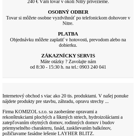
240 € Vám tovar v okolí Nitry privezieme.
OSOBNÝ ODBER
Tovar si môžete osobne vyzdvihnúť po telefonickom dohovore v
Nitre.
PLATBA
Objednávku môžete zaplatiť v hotovosti, prevodom alebo na
dobierku.
ZÁKAZNÍCKY SERVIS
Máte otázky ? Zavolajte nám
od 8:30 - 15:30 h. na tel.: 0903 240 041
Internetový obchod s viac ako 20 tis. produktami. V našej ponuke
nájdete produkty pre stavbu, záhradu, opravu strechy ...
Firma KOMIZOL s.r.o. sa zaoberáme opravami a
rekonštrukciami plochých a šikmých striech, hydroizoláciami a
zatepľovaním obytných domov, rodinných domov i budov
priemyselného charakteru, fasád, zasklievaním balkónov,
požičiavame fasádne lešenie LAYHER BLITZ.