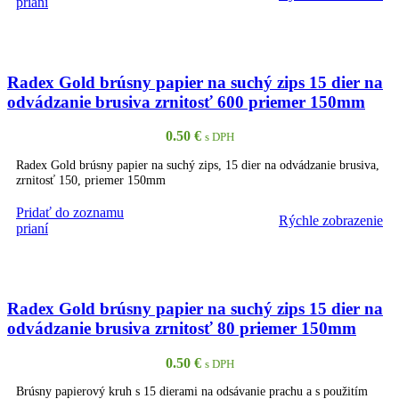
prianí
Radex Gold brúsny papier na suchý zips 15 dier na
odvádzanie brusiva zrnitosť 600 priemer 150mm
0.50
€
s DPH
Radex Gold brúsny papier na suchý zips, 15 dier na odvádzanie brusiva,
zrnitosť 150, priemer 150mm
Pridať do zoznamu
Rýchle zobrazenie
PRIDAŤ DO KOŠÍKA
prianí
Radex Gold brúsny papier na suchý zips 15 dier na
odvádzanie brusiva zrnitosť 80 priemer 150mm
0.50
€
s DPH
Brúsny papierový kruh s 15 dierami na odsávanie prachu a s použitím