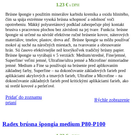
1.23
€
s DPH
Brúsne špongie s použitím minerálov karbidu kremíka a oxidu hlinitého,
čím sa spája extrémne vysoká brúsna schopnosť a odolnosť voči
opotrebeniu. Mäkký polyuretánový podklad zabezpečuje plný kontakt
brusiva s pracovnou plochou bez závislosti na jej tvare. Funkcia: brúsne
špongie sú určené na súvislé efektívne ručné brúsenie kovov, náterových
materiálov, tmelov, plastov, dreva atď. Brúsne špongie sa môžu používať
mokré aj suché na náročných miestach, na tvarovanie a obrusovanie
hrán. Sú časovo efektívnejšie než ktorýkoľvek tradičný brúsny papier.
Brúsne špongie sa vyrábajú v 5 verziách: Medium/stredné, Fine/jemné,
Superfine/ veľmi jemné, Ultrafine/ultra jemné a Microfine/ mimoriadne
jemné. Medium a Fine sa používajú na brúsenie pred aplikovaním
základnej farby, Superfine – na dokončovanie základových farieb pred
aplikáciami akrylových a tmavých farieb, Ultrafine a Microfine – na
dokončovanie základných farieb pred kritickými aplikáciami farieb, ako
sú svetlé kovové a perleťové.
Pridať do zoznamu
Rýchle zobrazenie
PRIDAŤ DO KOŠÍKA
prianí
Radex brúsna špongia medium P80-P100