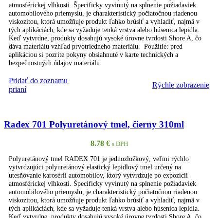
atmosférickej vlhkosti. Špecificky vyvinutý na splnenie požiadaviek
automobilového priemyslu, je charakteristický počiatočnou riadenou
viskozitou, ktorá umožňuje produkt ľahko brúsiť a vyhladiť, najmä v
tých aplikáciách, kde sa vyžaduje tenká vrstva alebo húsenica lepidla.
Keď vytvrdne, produkty dosahujú vysoké úrovne tvrdosti Shore A, čo
dáva materiálu vzhľad prvotriedneho materiálu. Použitie: pred
aplikáciou si pozrite pokyny obsiahnuté v karte technických a
bezpečnostných údajov materiálu.
Pridať do zoznamu
Rýchle zobrazenie
PRIDAŤ DO KOŠÍKA
prianí
Radex 701 Polyuretánový tmel, čierny 310ml
8.78
€
s DPH
Polyuretánový tmel RADEX 701 je jednozložkový, veľmi rýchlo
vytvrdzujúci polyuretánový elastický lepidlový tmel určený na
utesňovanie karosérií automobilov, ktorý vytvrdzuje po expozícii
atmosférickej vlhkosti. Špecificky vyvinutý na splnenie požiadaviek
automobilového priemyslu, je charakteristický počiatočnou riadenou
viskozitou, ktorá umožňuje produkt ľahko brúsiť a vyhladiť, najmä v
tých aplikáciách, kde sa vyžaduje tenká vrstva alebo húsenica lepidla.
Keď vytvrdne, produkty dosahujú vysoké úrovne tvrdosti Shore A, čo