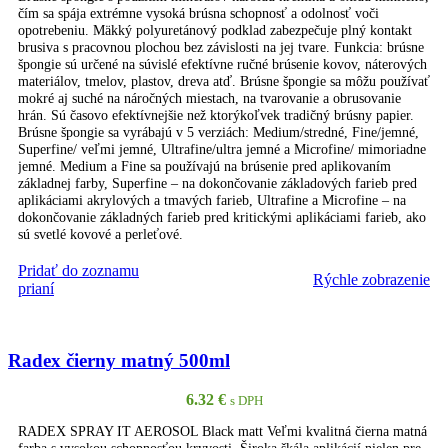
čím sa spája extrémne vysoká brúsna schopnosť a odolnosť voči
opotrebeniu. Mäkký polyuretánový podklad zabezpečuje plný kontakt
brusiva s pracovnou plochou bez závislosti na jej tvare. Funkcia: brúsne
špongie sú určené na súvislé efektívne ručné brúsenie kovov, náterových
materiálov, tmelov, plastov, dreva atď. Brúsne špongie sa môžu používať
mokré aj suché na náročných miestach, na tvarovanie a obrusovanie
hrán. Sú časovo efektívnejšie než ktorýkoľvek tradičný brúsny papier.
Brúsne špongie sa vyrábajú v 5 verziách: Medium/stredné, Fine/jemné,
Superfine/ veľmi jemné, Ultrafine/ultra jemné a Microfine/ mimoriadne
jemné. Medium a Fine sa používajú na brúsenie pred aplikovaním
základnej farby, Superfine – na dokončovanie základových farieb pred
aplikáciami akrylových a tmavých farieb, Ultrafine a Microfine – na
dokončovanie základných farieb pred kritickými aplikáciami farieb, ako
sú svetlé kovové a perleťové.
Pridať do zoznamu
Rýchle zobrazenie
PRIDAŤ DO KOŠÍKA
prianí
Radex čierny matný 500ml
6.32
€
s DPH
RADEX SPRAY IT AEROSOL Black matt Veľmi kvalitná čierna matná