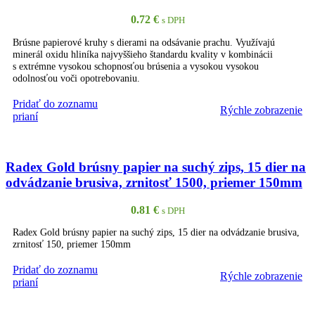
0.72
€
s DPH
Brúsne papierové kruhy s dierami na odsávanie prachu. Využívajú
minerál oxidu hliníka najvyššieho štandardu kvality v kombinácii
s extrémne vysokou schopnosťou brúsenia a vysokou vysokou
odolnosťou voči opotrebovaniu.
Pridať do zoznamu
Rýchle zobrazenie
PRIDAŤ DO KOŠÍKA
prianí
Radex Gold brúsny papier na suchý zips, 15 dier na
odvádzanie brusiva, zrnitosť 1500, priemer 150mm
0.81
€
s DPH
Radex Gold brúsny papier na suchý zips, 15 dier na odvádzanie brusiva,
zrnitosť 150, priemer 150mm
Pridať do zoznamu
Rýchle zobrazenie
PRIDAŤ DO KOŠÍKA
prianí