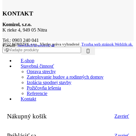
KONTAKT
Komizol, s.r.o.
K rieke 4, 949 05 Nitra
Tel.: 0903 240 041
2022 KOMIZOL s.r.o., Všetky práva vyhradené.
Tvorba web stránok Weblife.sk.
E-mail:
predaj@komizol.sk
E-shop
Stavebná činnosť
Oprava strechy
Zateplovanie budov a rodinných domov
Izolácia spodnej stavby
Požičovňa lešenia
Referencie
Kontakt
Nákupný košík
Zavrieť
Prihlásiť sa
Zavrieť