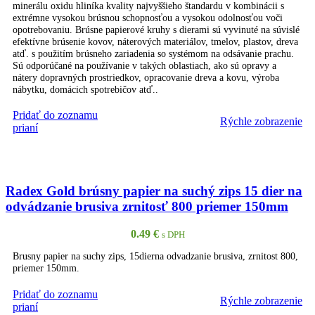
minerálu oxidu hliníka kvality najvyššieho štandardu v kombinácii s
extrémne vysokou brúsnou schopnosťou a vysokou odolnosťou voči
opotrebovaniu. Brúsne papierové kruhy s dierami sú vyvinuté na súvislé
efektívne brúsenie kovov, náterových materiálov, tmelov, plastov, dreva
atď. s použitím brúsneho zariadenia so systémom na odsávanie prachu.
Sú odporúčané na používanie v takých oblastiach, ako sú opravy a
nátery dopravných prostriedkov, opracovanie dreva a kovu, výroba
nábytku, domácich spotrebičov atď..
Pridať do zoznamu
Rýchle zobrazenie
PRIDAŤ DO KOŠÍKA
prianí
Radex Gold brúsny papier na suchý zips 15 dier na
odvádzanie brusiva zrnitosť 800 priemer 150mm
0.49
€
s DPH
Brusny papier na suchy zips, 15dierna odvadzanie brusiva, zrnitost 800,
priemer 150mm.
Pridať do zoznamu
Rýchle zobrazenie
PRIDAŤ DO KOŠÍKA
prianí