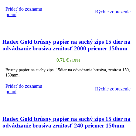
Pridať do zoznamu
Rýchle zobrazenie
PRIDAŤ DO KOŠÍKA
prianí
Radex Gold brúsny papier na suchý zips 15 dier na
odvádzanie brusiva zrnitosť 2000 priemer 150mm
0.71
€
s DPH
Brusny papier na suchy zips, 15dier na odvadzanie brusiva, zrnitost 150,
150mm.
Pridať do zoznamu
Rýchle zobrazenie
PRIDAŤ DO KOŠÍKA
prianí
Radex Gold brúsny papier na suchý zips 15 dier na
odvádzanie brusiva zrnitosť 240 priemer 150mm