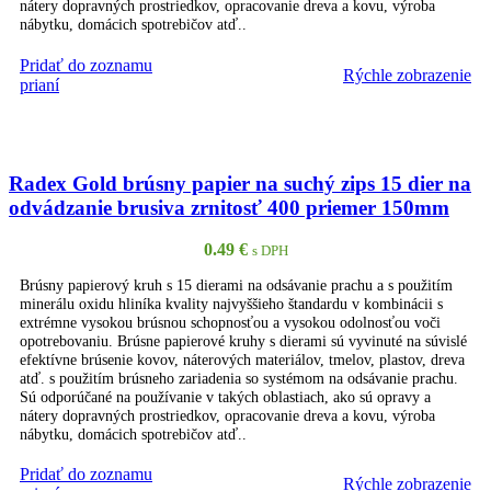
nátery dopravných prostriedkov, opracovanie dreva a kovu, výroba
nábytku, domácich spotrebičov atď..
Pridať do zoznamu
Rýchle zobrazenie
PRIDAŤ DO KOŠÍKA
prianí
Radex Gold brúsny papier na suchý zips 15 dier na
odvádzanie brusiva zrnitosť 400 priemer 150mm
0.49
€
s DPH
Brúsny papierový kruh s 15 dierami na odsávanie prachu a s použitím
minerálu oxidu hliníka kvality najvyššieho štandardu v kombinácii s
extrémne vysokou brúsnou schopnosťou a vysokou odolnosťou voči
opotrebovaniu. Brúsne papierové kruhy s dierami sú vyvinuté na súvislé
efektívne brúsenie kovov, náterových materiálov, tmelov, plastov, dreva
atď. s použitím brúsneho zariadenia so systémom na odsávanie prachu.
Sú odporúčané na používanie v takých oblastiach, ako sú opravy a
nátery dopravných prostriedkov, opracovanie dreva a kovu, výroba
nábytku, domácich spotrebičov atď..
Pridať do zoznamu
Rýchle zobrazenie
PRIDAŤ DO KOŠÍKA