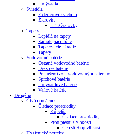
Umývadlá
Svietidlá
Exteriérové svietidlá
Žiarovky
LED žiarovky
Tapety
Lepidlá na tapety
Samolepiace fólie
Tapetovacie náradie
Tapety
Vodovodné batérie
Ostatné vodovodné batérie
Drezové batérie
Príslušenstvo k vodovodným batériam
Sprchové batérie
Umývadlové batérie
Vaňové batérie
Drogéria
Čistá domácnosť
Čistiace prostriedky
Kúpelňa
Čistiace prostriedky
Proti plesni a vlhkosti
Ceresit Stop vlhkosti
Hygienické potreby