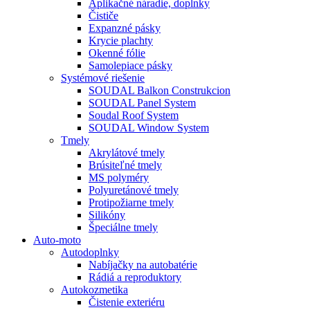
Aplikačné náradie, doplnky
Čističe
Expanzné pásky
Krycie plachty
Okenné fólie
Samolepiace pásky
Systémové riešenie
SOUDAL Balkon Construkcion
SOUDAL Panel System
Soudal Roof System
SOUDAL Window System
Tmely
Akrylátové tmely
Brúsiteľné tmely
MS polyméry
Polyuretánové tmely
Protipožiarne tmely
Silikóny
Špeciálne tmely
Auto-moto
Autodoplnky
Nabíjačky na autobatérie
Rádiá a reproduktory
Autokozmetika
Čistenie exteriéru