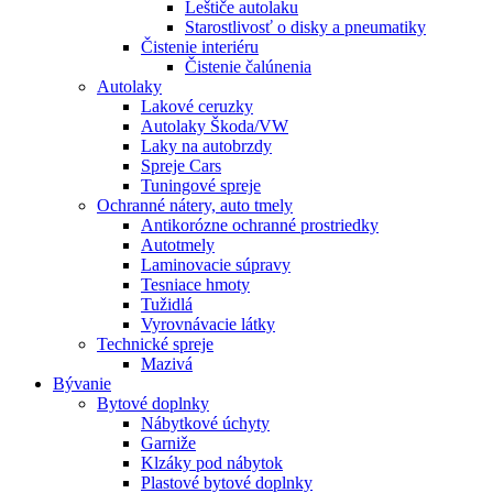
Leštiče autolaku
Starostlivosť o disky a pneumatiky
Čistenie interiéru
Čistenie čalúnenia
Autolaky
Lakové ceruzky
Autolaky Škoda/VW
Laky na autobrzdy
Spreje Cars
Tuningové spreje
Ochranné nátery, auto tmely
Antikorózne ochranné prostriedky
Autotmely
Laminovacie súpravy
Tesniace hmoty
Tužidlá
Vyrovnávacie látky
Technické spreje
Mazivá
Bývanie
Bytové doplnky
Nábytkové úchyty
Garniže
Klzáky pod nábytok
Plastové bytové doplnky