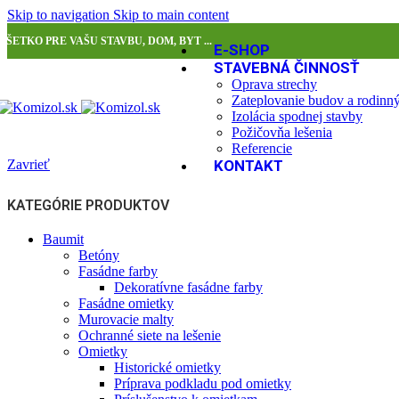
Skip to navigation
Skip to main content
VŠETKO PRE VAŠU STAVBU, DOM, BYT ...
E-SHOP
STAVEBNÁ ČINNOSŤ
Oprava strechy
Zateplovanie budov a rodin
Izolácia spodnej stavby
Požičovňa lešenia
Referencie
Zavrieť
KONTAKT
KATEGÓRIE PRODUKTOV
Baumit
Betóny
Fasádne farby
Dekoratívne fasádne farby
Fasádne omietky
Murovacie malty
Ochranné siete na lešenie
Omietky
Historické omietky
Príprava podkladu pod omietky