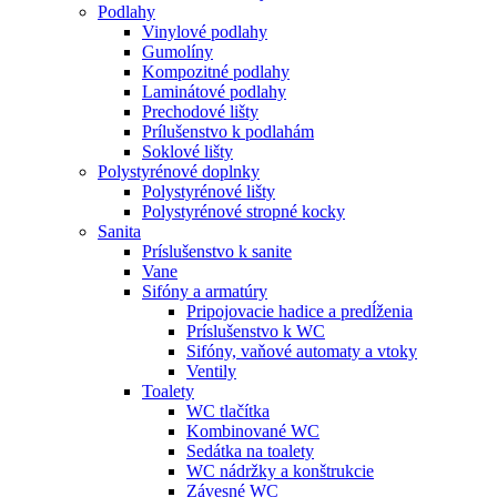
Podlahy
Vinylové podlahy
Gumolíny
Kompozitné podlahy
Laminátové podlahy
Prechodové lišty
Prílušenstvo k podlahám
Soklové lišty
Polystyrénové doplnky
Polystyrénové lišty
Polystyrénové stropné kocky
Sanita
Príslušenstvo k sanite
Vane
Sifóny a armatúry
Pripojovacie hadice a predĺženia
Príslušenstvo k WC
Sifóny, vaňové automaty a vtoky
Ventily
Toalety
WC tlačítka
Kombinované WC
Sedátka na toalety
WC nádržky a konštrukcie
Závesné WC