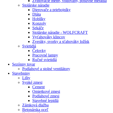
Zvinovacie metre, vodováhy, posuvné meradlá
Stolárske náradie
Dierovače a priebojníky
Dláta
Hoblíky
Konzoly
Sekáče
Stolárske náradie - WOLFCRAFT
Vyťahováky klincov
Zveráky, svorky a sťahováky ložísk
Svietidlá
Čelovky
Pracovné lampy
Ručné svietidlá
Sezónny tovar
Podlahové a stolné ventilátory
Stavebniny
Lišty
Sypké zmesi
Cement
Omietkové zmesi
Podlahové zmesi
Stavebné lepidlá
Zámková dlažba
Betonárska oceľ