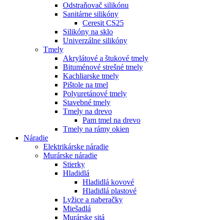
Odstraňovač silikónu
Sanitárne silikóny
Ceresit CS25
Silikóny na sklo
Univerzálne silikóny
Tmely
Akrylátové a štukové tmely
Bituménové strešné tmely
Kachliarske tmely
Pištole na tmel
Polyuretánové tmely
Stavebné tmely
Tmely na drevo
Pam tmel na drevo
Tmely na rámy okien
Náradie
Elektrikárske náradie
Murárske náradie
Stierky
Hladidlá
Hladidlá kovové
Hladidlá plastové
Lyžice a naberačky
Miešadlá
Murárske sitá