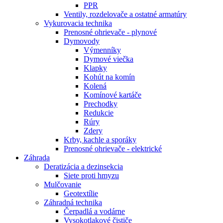
PPR
Ventily, rozdelovače a ostatné armatúry
Vykurovacia technika
Prenosné ohrievače - plynové
Dymovody
Výmenníky
Dymové viečka
Klapky
Kohút na komín
Kolená
Komínové kartáče
Prechodky
Redukcie
Rúry
Zdery
Krby, kachle a sporáky
Prenosné ohrievače - elektrické
Záhrada
Deratizácia a dezinsekcia
Siete proti hmyzu
Mulčovanie
Geotextílie
Záhradná technika
Čerpadlá a vodárne
Vysokotlakové čističe