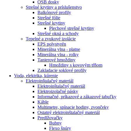
OSB dosky
Strešné krytiny a príslušenstvo
Balkónové profily
Strešné fólie
Strešné krytiny
Plechové strešné krytiny
Strešné okná a schody
Tepelné a zvukové izolácie
EPS polystyrén
Minerálna vlna - platne
Minerálna vlna - rolky
Tanierové hmoždiny
Hmoždiny s kovovým tŕňom
Zakladacie soklové profily
Voda, elektrika, kúrenie
Elektroinštalačný materiál
Elektroinštalačný materiál
Elektroizolačné pásky
Informačné, príkazové a zákazové tabuľky
Káble
Multimetre, spínacie hodiny, zvončeky
Ostatný elektroinštalačný materiál
Predlžovačky
Bubny
Flexo šnúry