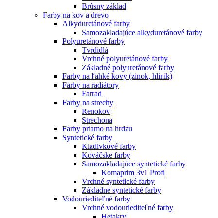
Brúsny základ
Farby na kov a drevo
Alkyduretánové farby
Samozakladajúce alkyduretánové farby
Polyuretánové farby
Tvrdidlá
Vrchné polyuretánové farby
Základné polyuretánové farby
Farby na ľahké kovy (zinok, hliník)
Farby na radiátory
Farrad
Farby na strechy
Renokov
Strechona
Farby priamo na hrdzu
Syntetické farby
Kladivkové farby
Kováčske farby
Samozakladajúce syntetické farby
Komaprim 3v1 Profi
Vrchné syntetické farby
Základné syntetické farby
Vodouriediteľné farby
Vrchné vodouriediteľné farby
Hetakryl