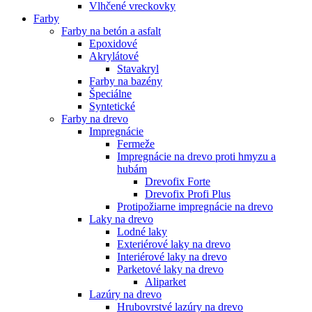
Vlhčené vreckovky
Farby
Farby na betón a asfalt
Epoxidové
Akrylátové
Stavakryl
Farby na bazény
Špeciálne
Syntetické
Farby na drevo
Impregnácie
Fermeže
Impregnácie na drevo proti hmyzu a
hubám
Drevofix Forte
Drevofix Profi Plus
Protipožiarne impregnácie na drevo
Laky na drevo
Lodné laky
Exteriérové laky na drevo
Interiérové laky na drevo
Parketové laky na drevo
Aliparket
Lazúry na drevo
Hrubovrstvé lazúry na drevo