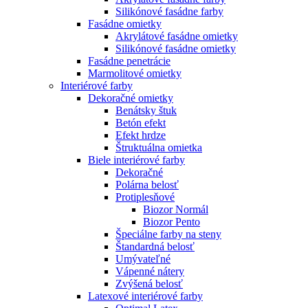
Silikónové fasádne farby
Fasádne omietky
Akrylátové fasádne omietky
Silikónové fasádne omietky
Fasádne penetrácie
Marmolitové omietky
Interiérové farby
Dekoračné omietky
Benátsky štuk
Betón efekt
Efekt hrdze
Štruktuálna omietka
Biele interiérové farby
Dekoračné
Polárna belosť
Protiplesňové
Biozor Normál
Biozor Pento
Špeciálne farby na steny
Štandardná belosť
Umývateľné
Vápenné nátery
Zvýšená belosť
Latexové interiérové farby