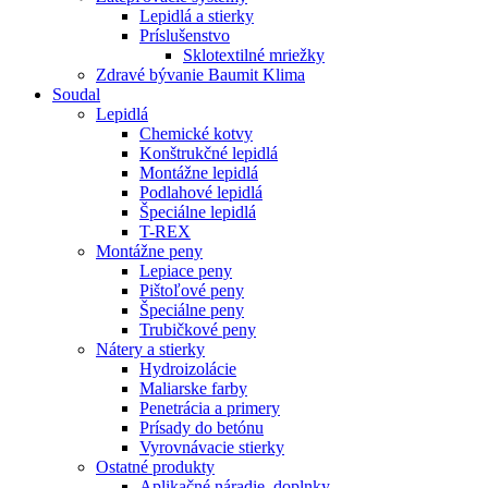
Lepidlá a stierky
Príslušenstvo
Sklotextilné mriežky
Zdravé bývanie Baumit Klima
Soudal
Lepidlá
Chemické kotvy
Konštrukčné lepidlá
Montážne lepidlá
Podlahové lepidlá
Špeciálne lepidlá
T-REX
Montážne peny
Lepiace peny
Pištoľové peny
Špeciálne peny
Trubičkové peny
Nátery a stierky
Hydroizolácie
Maliarske farby
Penetrácia a primery
Prísady do betónu
Vyrovnávacie stierky
Ostatné produkty
Aplikačné náradie, doplnky