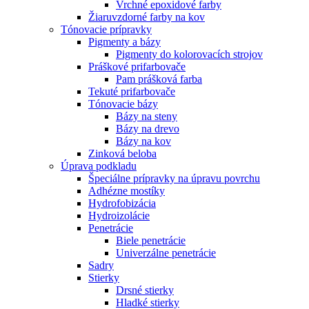
Vrchné epoxidové farby
Žiaruvzdorné farby na kov
Tónovacie prípravky
Pigmenty a bázy
Pigmenty do kolorovacích strojov
Práškové prifarbovače
Pam prášková farba
Tekuté prifarbovače
Tónovacie bázy
Bázy na steny
Bázy na drevo
Bázy na kov
Zinková beloba
Úprava podkladu
Špeciálne prípravky na úpravu povrchu
Adhézne mostíky
Hydrofobizácia
Hydroizolácie
Penetrácie
Biele penetrácie
Univerzálne penetrácie
Sadry
Stierky
Drsné stierky
Hladké stierky