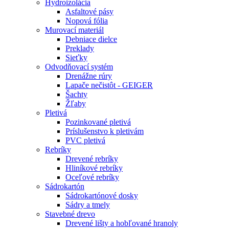
Hydroizolácia
Asfaltové pásy
Nopová fólia
Murovací materiál
Debniace dielce
Preklady
Sieťky
Odvodňovací systém
Drenážne rúry
Lapače nečistôt - GEIGER
Šachty
Žľaby
Pletivá
Pozinkované pletivá
Príslušenstvo k pletivám
PVC pletivá
Rebríky
Drevené rebríky
Hliníkové rebríky
Oceľové rebríky
Sádrokartón
Sádrokartónové dosky
Sádry a tmely
Stavebné drevo
Drevené lišty a hobľované hranoly