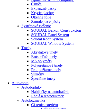
Čističe
Expanzné pásky
Krycie plachty
Okenné fólie
Samolepiace pásky
Systémové riešenie
SOUDAL Balkon Construkcion
SOUDAL Panel System
Soudal Roof System
SOUDAL Window System
Tmely
Akrylátové tmely
Brúsiteľné tmely
MS polyméry
Polyuretánové tmely
Protipožiarne tmely
Silikóny
Špeciálne tmely
Auto-moto
Autodoplnky
Nabíjačky na autobatérie
Rádiá a reproduktory
Autokozmetika
Čistenie exteriéru