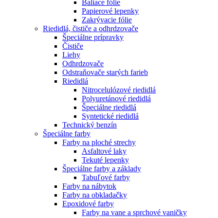
Baliace fólie
Papierové lepenky
Zakrývacie fólie
Riedidlá, čističe a odhrdzovače
Špeciálne prípravky
Čističe
Liehy
Odhrdzovače
Odstraňovače starých farieb
Riedidlá
Nitrocelulózové riedidlá
Polyuretánové riedidlá
Špeciálne riedidlá
Syntetické riedidlá
Technický benzín
Špeciálne farby
Farby na ploché strechy
Asfaltové laky
Tekuté lepenky
Špeciálne farby a základy
Tabuľové farby
Farby na nábytok
Farby na obkladačky
Epoxidové farby
Farby na vane a sprchové vaničky