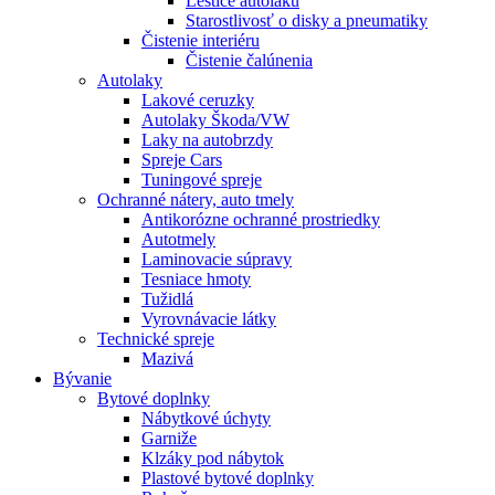
Leštiče autolaku
Starostlivosť o disky a pneumatiky
Čistenie interiéru
Čistenie čalúnenia
Autolaky
Lakové ceruzky
Autolaky Škoda/VW
Laky na autobrzdy
Spreje Cars
Tuningové spreje
Ochranné nátery, auto tmely
Antikorózne ochranné prostriedky
Autotmely
Laminovacie súpravy
Tesniace hmoty
Tužidlá
Vyrovnávacie látky
Technické spreje
Mazivá
Bývanie
Bytové doplnky
Nábytkové úchyty
Garniže
Klzáky pod nábytok
Plastové bytové doplnky