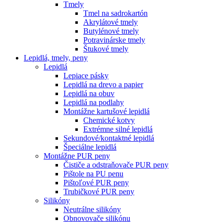
Tmely
Tmel na sadrokartón
Akrylátové tmely
Butylénové tmely
Potravinárske tmely
Štukové tmely
Lepidlá, tmely, peny
Lepidlá
Lepiace pásky
Lepidlá na drevo a papier
Lepidlá na obuv
Lepidlá na podlahy
Montážne kartušové lepidlá
Chemické kotvy
Extrémne silné lepidlá
Sekundové/kontaktné lepidlá
Špeciálne lepidlá
Montážne PUR peny
Čističe a odstraňovače PUR peny
Pištole na PU penu
Pištoľové PUR peny
Trubičkové PUR peny
Silikóny
Neutrálne silikóny
Obnovovače silikónu