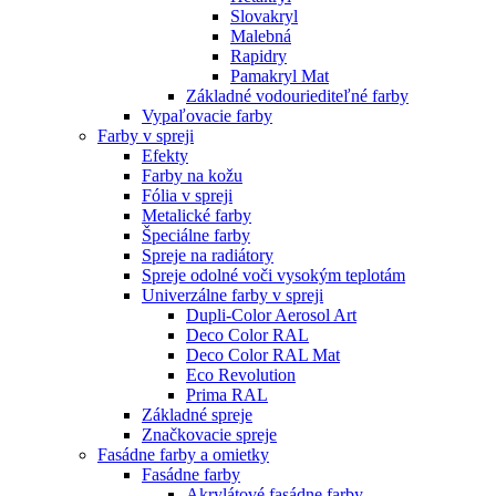
Slovakryl
Malebná
Rapidry
Pamakryl Mat
Základné vodouriediteľné farby
Vypaľovacie farby
Farby v spreji
Efekty
Farby na kožu
Fólia v spreji
Metalické farby
Špeciálne farby
Spreje na radiátory
Spreje odolné voči vysokým teplotám
Univerzálne farby v spreji
Dupli-Color Aerosol Art
Deco Color RAL
Deco Color RAL Mat
Eco Revolution
Prima RAL
Základné spreje
Značkovacie spreje
Fasádne farby a omietky
Fasádne farby
Akrylátové fasádne farby