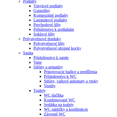
Podlahy
Vinylové podlahy
Gumolíny
Kompozitné podlahy
Laminátové podlahy
Prechodové lišty
Prílušenstvo k podlahám
Soklové lišty
Polystyrénové doplnky
Polystyrénové lišty
Polystyrénové stropné kocky
Sanita
Príslušenstvo k sanite
Vane
Sifóny a armatúry
Pripojovacie hadice a predĺženia
Príslušenstvo k WC
Sifóny, vaňové automaty a vtoky
Ventily
Toalety
WC tlačítka
Kombinované WC
Sedátka na toalety
WC nádržky a konštrukcie
Závesné WC