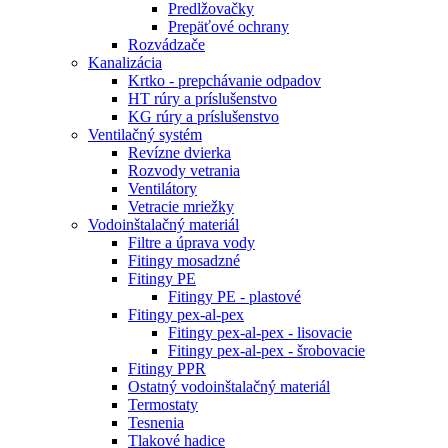
Predlžovačky
Prepäťové ochrany
Rozvádzače
Kanalizácia
Krtko - prepchávanie odpadov
HT rúry a príslušenstvo
KG rúry a príslušenstvo
Ventilačný systém
Revízne dvierka
Rozvody vetrania
Ventilátory
Vetracie mriežky
Vodoinštalačný materiál
Filtre a úprava vody
Fitingy mosadzné
Fitingy PE
Fitingy PE - plastové
Fitingy pex-al-pex
Fitingy pex-al-pex - lisovacie
Fitingy pex-al-pex - šrobovacie
Fitingy PPR
Ostatný vodoinštalačný materiál
Termostaty
Tesnenia
Tlakové hadice