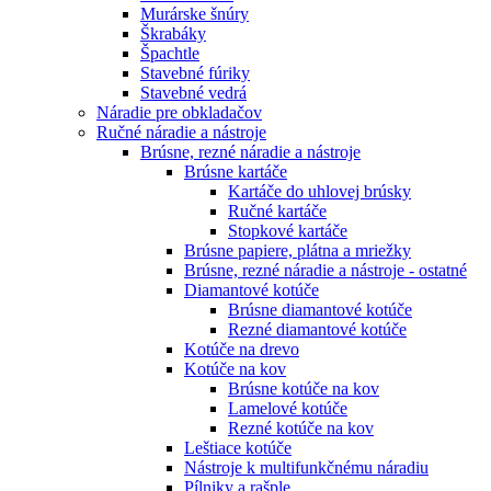
Murárske šnúry
Škrabáky
Špachtle
Stavebné fúriky
Stavebné vedrá
Náradie pre obkladačov
Ručné náradie a nástroje
Brúsne, rezné náradie a nástroje
Brúsne kartáče
Kartáče do uhlovej brúsky
Ručné kartáče
Stopkové kartáče
Brúsne papiere, plátna a mriežky
Brúsne, rezné náradie a nástroje - ostatné
Diamantové kotúče
Brúsne diamantové kotúče
Rezné diamantové kotúče
Kotúče na drevo
Kotúče na kov
Brúsne kotúče na kov
Lamelové kotúče
Rezné kotúče na kov
Leštiace kotúče
Nástroje k multifunkčnému náradiu
Pílniky a rašple