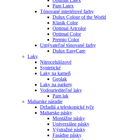
Optimal Latex
Pam Latex
Tónované interiérové farby
Dulux Colour of the World
Klasik Color
Optimal Artcolor
Optimal Color
Premio Color
Umývateľné tónované farby
Dulux EasyCare
Laky
Nitrocelulózové
Syntetické
Laky na kameň
Geolak
Laky na parkety
Vodouriediteľné laky
Pam lak
Maliarske náradie
Držadlá a teleskopické tyče
Maliarske pásky
Montážne pásky
Univerzálne pásky
Výstražné pásky
Fasádne pásky