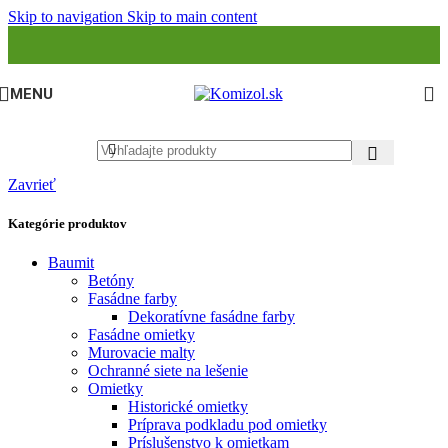
Skip to navigation
Skip to main content
MENU
Zavrieť
Kategórie produktov
Baumit
Betóny
Fasádne farby
Dekoratívne fasádne farby
Fasádne omietky
Murovacie malty
Ochranné siete na lešenie
Omietky
Historické omietky
Príprava podkladu pod omietky
Príslušenstvo k omietkam