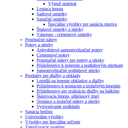
Výstuž omietok
Lepiaca hmota
Sadrové omietky
Sanačné omietky
Špeciálne výrobky pre sanáciu muriva
Štukové omietky a stierky
Vápenno - cementové omietky
Penetračné nátery
Potery a stierky
Anhydritové samonivelizačné potery
Cementové potery
Penetračné nátery pre potery a stierky
Príslušenstvo k poterom a podlahovým stierkam
Samonivelizačné podlahové stierky
Produkty pre dlažby a obklady
Lepidlá na lepenie obkladov a dlažby
Príslušenstvo k tesniacim a izolačným hmotám
Príslušenstvo pre realizáciu dlažby na balkóne
Škárovacia hmota, silikónový tmel
Tesniace a izolačné nátery a stierky
Vyrovnávanie podkladu
Sanácia betónu
Univerzálne výrobky
Výrobky pre špeciálne určenie
Zatepľovacie systémy