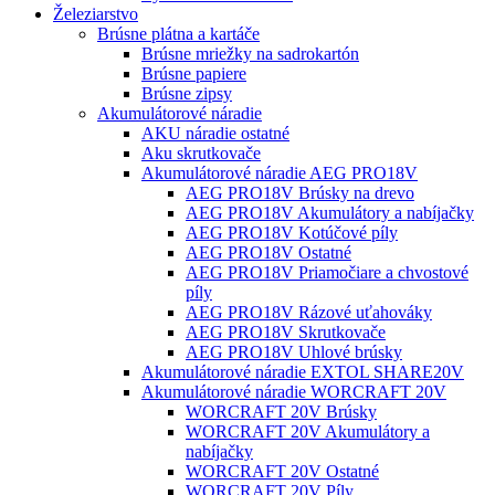
Železiarstvo
Brúsne plátna a kartáče
Brúsne mriežky na sadrokartón
Brúsne papiere
Brúsne zipsy
Akumulátorové náradie
AKU náradie ostatné
Aku skrutkovače
Akumulátorové náradie AEG PRO18V
AEG PRO18V Brúsky na drevo
AEG PRO18V Akumulátory a nabíjačky
AEG PRO18V Kotúčové píly
AEG PRO18V Ostatné
AEG PRO18V Priamočiare a chvostové
píly
AEG PRO18V Rázové uťahováky
AEG PRO18V Skrutkovače
AEG PRO18V Uhlové brúsky
Akumulátorové náradie EXTOL SHARE20V
Akumulátorové náradie WORCRAFT 20V
WORCRAFT 20V Brúsky
WORCRAFT 20V Akumulátory a
nabíjačky
WORCRAFT 20V Ostatné
WORCRAFT 20V Píly