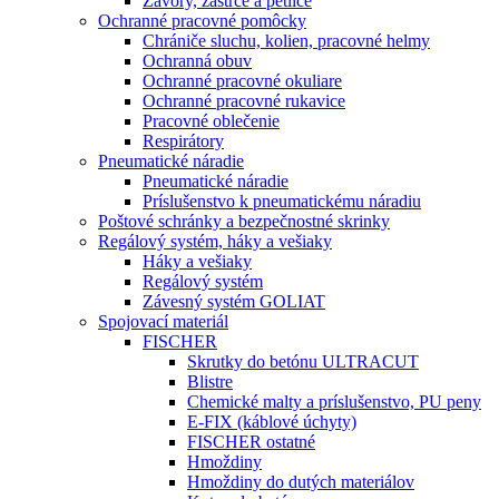
Závory, zástrče a petlice
Ochranné pracovné pomôcky
Chrániče sluchu, kolien, pracovné helmy
Ochranná obuv
Ochranné pracovné okuliare
Ochranné pracovné rukavice
Pracovné oblečenie
Respirátory
Pneumatické náradie
Pneumatické náradie
Príslušenstvo k pneumatickému náradiu
Poštové schránky a bezpečnostné skrinky
Regálový systém, háky a vešiaky
Háky a vešiaky
Regálový systém
Závesný systém GOLIAT
Spojovací materiál
FISCHER
Skrutky do betónu ULTRACUT
Blistre
Chemické malty a príslušenstvo, PU peny
E-FIX (káblové úchyty)
FISCHER ostatné
Hmoždiny
Hmoždiny do dutých materiálov