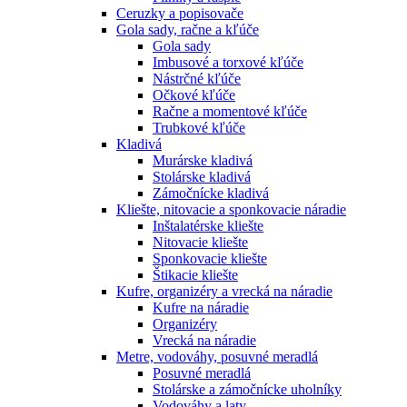
Ceruzky a popisovače
Gola sady, račne a kľúče
Gola sady
Imbusové a torxové kľúče
Nástrčné kľúče
Očkové kľúče
Račne a momentové kľúče
Trubkové kľúče
Kladivá
Murárske kladivá
Stolárske kladivá
Zámočnícke kladivá
Kliešte, nitovacie a sponkovacie náradie
Inštalatérske kliešte
Nitovacie kliešte
Sponkovacie kliešte
Štikacie kliešte
Kufre, organizéry a vrecká na náradie
Kufre na náradie
Organizéry
Vrecká na náradie
Metre, vodováhy, posuvné meradlá
Posuvné meradlá
Stolárske a zámočnícke uholníky
Vodováhy a laty