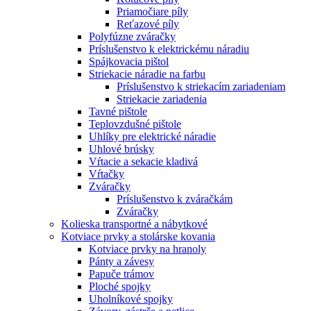
Priamočiare píly
Reťazové píly
Polyfúzne zváračky
Príslušenstvo k elektrickému náradiu
Spájkovacia pištol
Striekacie náradie na farbu
Príslušenstvo k striekacím zariadeniam
Striekacie zariadenia
Tavné pištole
Teplovzdušné pištole
Uhlíky pre elektrické náradie
Uhlové brúsky
Vŕtacie a sekacie kladivá
Vŕtačky
Zváračky
Príslušenstvo k zváračkám
Zváračky
Kolieska transportné a nábytkové
Kotviace prvky a stolárske kovania
Kotviace prvky na hranoly
Pánty a závesy
Papuče trámov
Ploché spojky
Uholníkové spojky