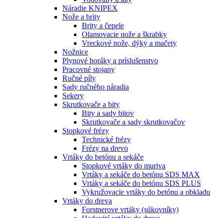
Náradie KNIPEX
Nože a brity
Brity a čepele
Olamovacie nože a škrabky
Vreckové nože, dýky a mačety
Nožnice
Plynové horáky a príslušenstvo
Pracovné stojany
Ručné píly
Sady ručného náradia
Sekery
Skrutkovače a bity
Bity a sady bitov
Skrutkovače a sady skrutkovačov
Stopkové frézy
Technické frézy
Frézy na drevo
Vrtáky do betónu a sekáče
Stopkové vrtáky do muriva
Vrtáky a sekáče do betónu SDS MAX
Vrtáky a sekáče do betónu SDS PLUS
Vykružovacie vrtáky do betónu a obkladu
Vrtáky do dreva
Forstnerove vrtáky (súkovníky)