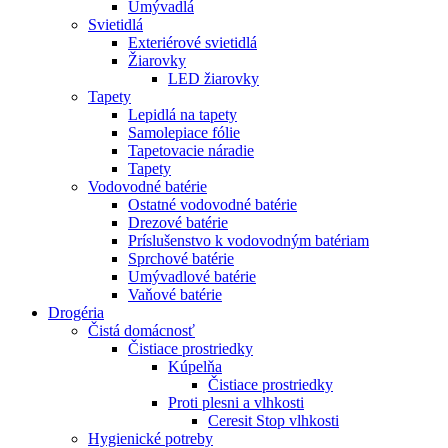
Umývadlá
Svietidlá
Exteriérové svietidlá
Žiarovky
LED žiarovky
Tapety
Lepidlá na tapety
Samolepiace fólie
Tapetovacie náradie
Tapety
Vodovodné batérie
Ostatné vodovodné batérie
Drezové batérie
Príslušenstvo k vodovodným batériam
Sprchové batérie
Umývadlové batérie
Vaňové batérie
Drogéria
Čistá domácnosť
Čistiace prostriedky
Kúpelňa
Čistiace prostriedky
Proti plesni a vlhkosti
Ceresit Stop vlhkosti
Hygienické potreby