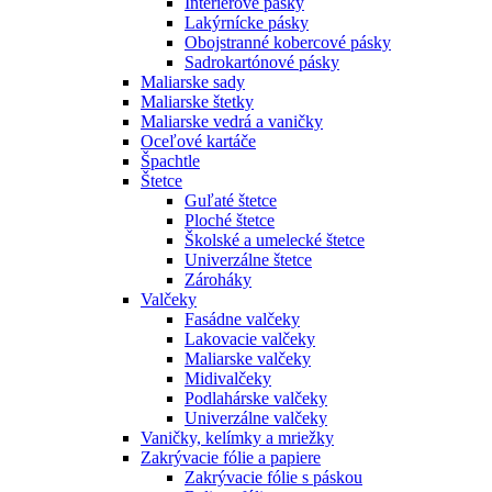
Interiérové pásky
Lakýrnícke pásky
Obojstranné kobercové pásky
Sadrokartónové pásky
Maliarske sady
Maliarske štetky
Maliarske vedrá a vaničky
Oceľové kartáče
Špachtle
Štetce
Guľaté štetce
Ploché štetce
Školské a umelecké štetce
Univerzálne štetce
Zároháky
Valčeky
Fasádne valčeky
Lakovacie valčeky
Maliarske valčeky
Midivalčeky
Podlahárske valčeky
Univerzálne valčeky
Vaničky, kelímky a mriežky
Zakrývacie fólie a papiere
Zakrývacie fólie s páskou