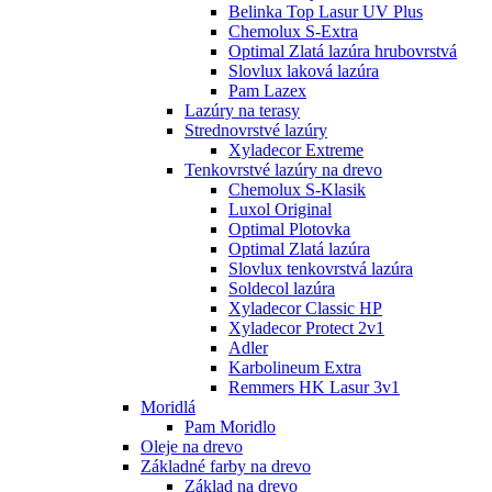
Belinka Top Lasur UV Plus
Chemolux S-Extra
Optimal Zlatá lazúra hrubovrstvá
Slovlux laková lazúra
Pam Lazex
Lazúry na terasy
Strednovrstvé lazúry
Xyladecor Extreme
Tenkovrstvé lazúry na drevo
Chemolux S-Klasik
Luxol Original
Optimal Plotovka
Optimal Zlatá lazúra
Slovlux tenkovrstvá lazúra
Soldecol lazúra
Xyladecor Classic HP
Xyladecor Protect 2v1
Adler
Karbolineum Extra
Remmers HK Lasur 3v1
Moridlá
Pam Moridlo
Oleje na drevo
Základné farby na drevo
Základ na drevo