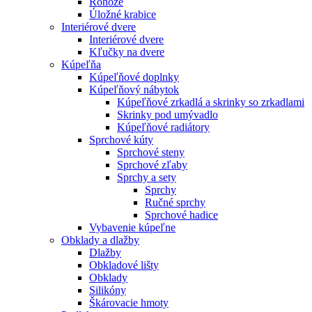
Rohože
Úložné krabice
Interiérové dvere
Interiérové dvere
Kľučky na dvere
Kúpeľňa
Kúpeľňové doplnky
Kúpeľňový nábytok
Kúpeľňové zrkadlá a skrinky so zrkadlami
Skrinky pod umývadlo
Kúpeľňové radiátory
Sprchové kúty
Sprchové steny
Sprchové zľaby
Sprchy a sety
Sprchy
Ručné sprchy
Sprchové hadice
Vybavenie kúpeľne
Obklady a dlažby
Dlažby
Obkladové lišty
Obklady
Silikóny
Škárovacie hmoty