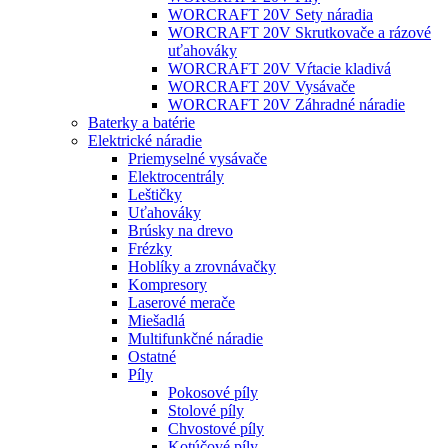
WORCRAFT 20V Sety náradia
WORCRAFT 20V Skrutkovače a rázové
uťahováky
WORCRAFT 20V Vŕtacie kladivá
WORCRAFT 20V Vysávače
WORCRAFT 20V Záhradné náradie
Baterky a batérie
Elektrické náradie
Priemyselné vysávače
Elektrocentrály
Leštičky
Uťahováky
Brúsky na drevo
Frézky
Hoblíky a zrovnávačky
Kompresory
Laserové merače
Miešadlá
Multifunkčné náradie
Ostatné
Píly
Pokosové píly
Stolové píly
Chvostové píly
Kotúčové píly