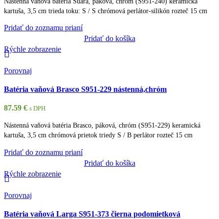
Nástenná vaňová batéria Suara, páková, chróm (S951-240) keramická
kartuša, 3,5 cm trieda toku: S / S chrómová perlátor-silikón rozteč 15 cm
Pridať do zoznamu prianí
Pridať do košíka
Rýchle zobrazenie
Porovnaj
Batéria vaňová Brasco S951-229 nástenná,chróm
87.59
€
s DPH
Nástenná vaňová batéria Brasco, páková, chróm (S951-229) keramická
kartuša, 3,5 cm chrómová prietok triedy S / B perlátor rozteč 15 cm
Pridať do zoznamu prianí
Pridať do košíka
Rýchle zobrazenie
Porovnaj
Batéria vaňová Larga S951-373 čierna podomietková