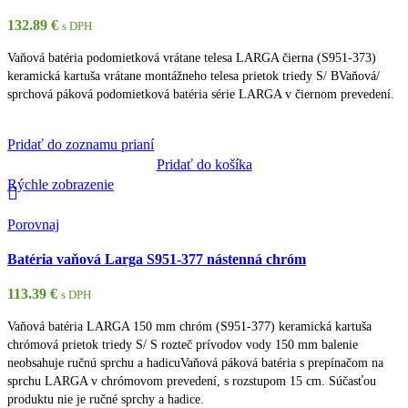
132.89
€
s DPH
Vaňová batéria podomietková vrátane telesa LARGA čierna (S951-373)
keramická kartuša vrátane montážneho telesa prietok triedy S/ BVaňová/
sprchová páková podomietková batéria série LARGA v čiernom prevedení.
Pridať do zoznamu prianí
Pridať do košíka
Rýchle zobrazenie
Porovnaj
Batéria vaňová Larga S951-377 nástenná chróm
113.39
€
s DPH
Vaňová batéria LARGA 150 mm chróm (S951-377) keramická kartuša
chrómová prietok triedy S/ S rozteč prívodov vody 150 mm balenie
neobsahuje ručnú sprchu a hadicuVaňová páková batéria s prepínačom na
sprchu LARGA v chrómovom prevedení, s rozstupom 15 cm. Súčasťou
produktu nie je ručné sprchy a hadice.