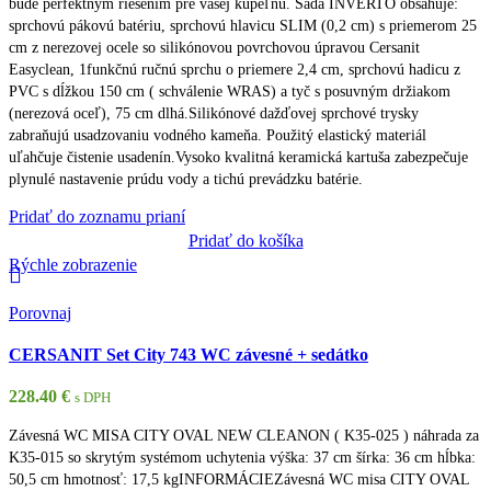
bude perfektným riešením pre vašej kúpeľňu. Sada INVERTO obsahuje:
sprchovú pákovú batériu, sprchovú hlavicu SLIM (0,2 cm) s priemerom 25
cm z nerezovej ocele so silikónovou povrchovou úpravou Cersanit
Easyclean, 1funkčnú ručnú sprchu o priemere 2,4 cm, sprchovú hadicu z
PVC s dĺžkou 150 cm ( schválenie WRAS) a tyč s posuvným držiakom
(nerezová oceľ), 75 cm dlhá.Silikónové dažďovej sprchové trysky
zabraňujú usadzovaniu vodného kameňa. Použitý elastický materiál
uľahčuje čistenie usadenín.Vysoko kvalitná keramická kartuša zabezpečuje
plynulé nastavenie prúdu vody a tichú prevádzku batérie.
Pridať do zoznamu prianí
Pridať do košíka
Rýchle zobrazenie
Porovnaj
CERSANIT Set City 743 WC závesné + sedátko
228.40
€
s DPH
Závesná WC MISA CITY OVAL NEW CLEANON ( K35-025 ) náhrada za
K35-015 so skrytým systémom uchytenia výška: 37 cm šírka: 36 cm hĺbka:
50,5 cm hmotnosť: 17,5 kgINFORMÁCIEZávesná WC misa CITY OVAL