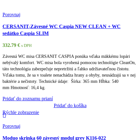
Porovnaj
CERSANIT-Závesné WC Caspia NEW CLEAN + WC
sedátko Caspia SLIM
332.79
€
s DPH
Závesná WC misa CERSANIT CASPIA ponúka vďaka mäkkému lopári
nebývalý komfort. WC misa bola vyrobená pomocou technológie CleanOn,
táto technológia zabezpečuje nepretržitú a ľahko udržiavateľnou čistotu.
Vďaka tomu, že sa v toalete nenachádza hrany a ohyby, neusádzajú sa v nej
baktérie a nečistoty. Technické údaje: Šírka: 365 mm Hĺbka: 540
mm Hmotnosť: 16,4 kg.
Pridať do zoznamu prianí
Pridať do košíka
Rýchle zobrazenie
Porovnaj
Moduo skrinka 60 závesný modul grey K116-022