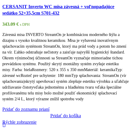
CERSANIT Inverto WC misa závesná + voľnopadajúce
sedátko 52×35,5cm S701-432
343.09
€
s DPH
Závesná misa INVERTO StreamOn je kombináciou moderného štýlu a
dizajnu s vysoko kvalitnou keramikou. Misa je vybavená inovatívnym
splachovacím systémom StreamOn, ktorý ma prúd vody a potom ho zmení
na vír. Ľahko odstraňuje nečistoty a zaisťuje najvyšší hygienický štandard.
Okrem výnimočnej účinnosti sa StreamOn vyznačuje mimoriadne tichou
prevádzkou systému. Použitý skrytý montážny systém zvyšuje estetiku
misy. Farba: bielaRozmery: 520 x 355 x 350 mmMateriál: keramikaTyp:
závesné wcRozteč pre uchytenie: 180 mmTyp splachovania: StreamOn (vír
splachovania)skrytý upevňovací systém zlepšuje estetiku výrobku a uľahčuje
udržiavanie čistotyvďaka jednotnému a hladkému tvaru vďaka špeciálne
profilovanému telu misy bolo možné použiť ekonomický splachovací
systém 2/4 L, ktorý výrazne znížil spotrebu vody
Pridať do zoznamu prianí
Pridať do košíka
Rýchle zobrazenie