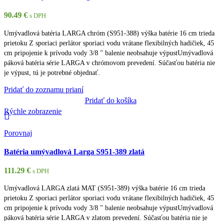
90.49
€
s DPH
Umývadlová batéria LARGA chróm (S951-388) výška batérie 16 cm trieda
prietoku Z sporiaci perlátor sporiaci vodu vrátane flexibilných hadičiek, 45
cm pripojenie k prívodu vody 3/8 " balenie neobsahuje výpustUmývadlová
páková batéria série LARGA v chrómovom prevedení. Súčasťou batéria nie
je výpust, tú je potrebné objednať.
Pridať do zoznamu prianí
Pridať do košíka
Rýchle zobrazenie
Porovnaj
Batéria umývadlová Larga S951-389 zlatá
111.29
€
s DPH
Umývadlová LARGA zlatá MAT (S951-389) výška batérie 16 cm trieda
prietoku Z sporiaci perlátor sporiaci vodu vrátane flexibilných hadičiek, 45
cm pripojenie k prívodu vody 3/8 " balenie neobsahuje výpustUmývadlová
páková batéria série LARGA v zlatom prevedení. Súčasťou batéria nie je