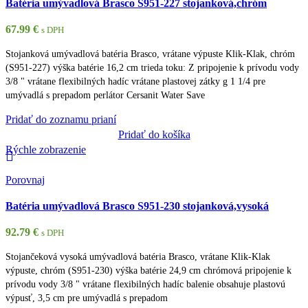
Batéria umývadlová Brasco S951-227 stojanková,chróm
67.99
€
s DPH
Stojanková umývadlová batéria Brasco, vrátane výpuste Klik-Klak, chróm
(S951-227) výška batérie 16,2 cm trieda toku: Z pripojenie k prívodu vody
3/8 " vrátane flexibilných hadíc vrátane plastovej zátky g 1 1/4 pre
umývadlá s prepadom perlátor Cersanit Water Save
Pridať do zoznamu prianí
Pridať do košíka
Rýchle zobrazenie
Porovnaj
Batéria umývadlová Brasco S951-230 stojanková,vysoká
92.79
€
s DPH
Stojančeková vysoká umývadlová batéria Brasco, vrátane Klik-Klak
výpuste, chróm (S951-230) výška batérie 24,9 cm chrómová pripojenie k
prívodu vody 3/8 " vrátane flexibilných hadíc balenie obsahuje plastovú
výpusť, 3,5 cm pre umývadlá s prepadom