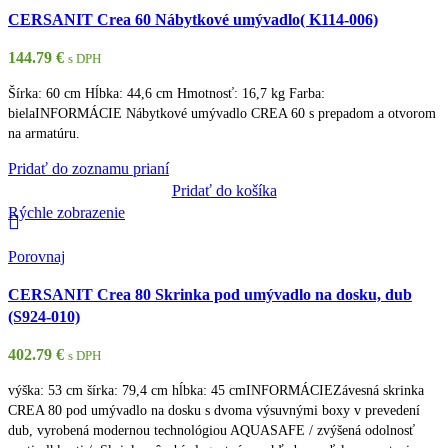
CERSANIT Crea 60 Nábytkové umývadlo( K114-006)
144.79
€
s DPH
Šírka: 60 cm Hĺbka: 44,6 cm Hmotnosť: 16,7 kg Farba:
bielaINFORMÁCIE Nábytkové umývadlo CREA 60 s prepadom a otvorom
na armatúru.
Pridať do zoznamu prianí
Pridať do košíka
Rýchle zobrazenie
Porovnaj
CERSANIT Crea 80 Skrinka pod umývadlo na dosku, dub
(S924-010)
402.79
€
s DPH
výška: 53 cm šírka: 79,4 cm hĺbka: 45 cmINFORMÁCIEZávesná skrinka
CREA 80 pod umývadlo na dosku s dvoma výsuvnými boxy v prevedení
dub, vyrobená modernou technológiou AQUASAFE / zvýšená odolnosť