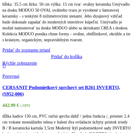
hĺbka: 35,5 cm šírka: 50 cm výška: 15 cm tvar: oválny keramika Umývadlo
na dosku MODUO 50 OVAL oválneho tvaru je vyrobené z šamotovej
keramiky - s tenkými 8 milimetrovými stenami. Jeho dizajnový vzhľad
bude dokonale zapadať do moderných interiérov kúpeľní. Umývadlo je
možné namontovať na dosku MODUO alebo sa skrinkami CREA s doskou.
Kolekcia MODUO ponúka rôzne formy - oválne, obdĺžnikové, okrúhle a tie
s krásnym, organickým, nepravidelným tvarom.
Pridať do zoznamu prianí
Pridať do košíka
Rýchle zobrazenie
Porovnaj
CERSANIT Podomietkový sprchový set B261 INVERTO,
(S952-006)
442.99
€
s DPH
dĺžka hadice 150 cm, PVC ručná sprcha dážď / jedna funkcia /, priemer 2,4
cm vrátane montážneho telesa v balení dva ovládacie úchyty prietok triedy
B / B keramická kartuša 3,5cm Moderný štýl podomietkové sady INVERTO