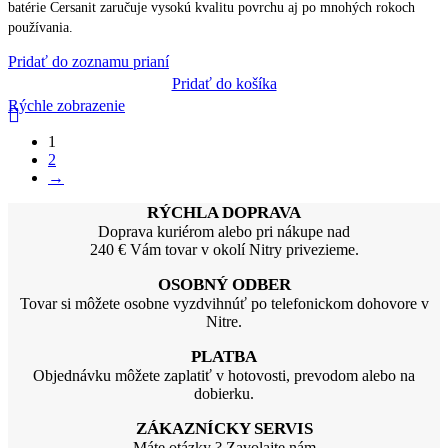
batérie Cersanit zaručuje vysokú kvalitu povrchu aj po mnohých rokoch
používania.
Pridať do zoznamu prianí
Pridať do košíka
Rýchle zobrazenie
1
2
→
RÝCHLA DOPRAVA
Doprava kuriérom alebo pri nákupe nad
240 € Vám tovar v okolí Nitry privezieme.
OSOBNÝ ODBER
Tovar si môžete osobne vyzdvihnúť po telefonickom dohovore v
Nitre.
PLATBA
Objednávku môžete zaplatiť v hotovosti, prevodom alebo na
dobierku.
ZÁKAZNÍCKY SERVIS
Máte otázky ? Zavolajte nám