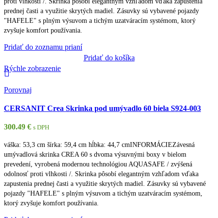
proti vlhkosti /. Skrinka pôsobí elegantným vzhľadom vďaka zapustenia
prednej časti a využitie skrytých madiel. Zásuvky sú vybavené pojazdy
"HAFELE" s plným výsuvom a tichým uzatváracím systémom, ktorý
zvyšuje komfort používania.
Pridať do zoznamu prianí
Pridať do košíka
Rýchle zobrazenie
Porovnaj
CERSANIT Crea Skrinka pod umývadlo 60 biela S924-003
300.49
€
s DPH
váška: 53,3 cm šírka: 59,4 cm hĺbka: 44,7 cmINFORMÁCIEZávesná
umývadlová skrinka CREA 60 s dvoma výsuvnými boxy v bielom
prevedení, vyrobená modernou technológiou AQUASAFE / zvýšená
odolnosť proti vlhkosti /. Skrinka pôsobí elegantným vzhľadom vďaka
zapustenia prednej časti a využitie skrytých madiel. Zásuvky sú vybavené
pojazdy "HAFELE" s plným výsuvom a tichým uzatváracím systémom,
ktorý zvyšuje komfort používania.