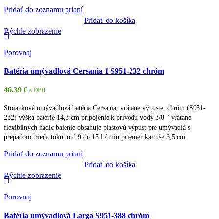
Pridať do zoznamu prianí
Pridať do košíka
Rýchle zobrazenie
Porovnaj
Batéria umývadlová Cersania 1 S951-232 chróm
46.39
€
s DPH
Stojanková umývadlová batéria Cersania, vrátane výpuste, chróm (S951-
232) výška batérie 14,3 cm pripojenie k prívodu vody 3/8 " vrátane
flexibilných hadíc balenie obsahuje plastovú výpust pre umývadlá s
prepadom trieda toku: o d 9 do 15 l / min priemer kartuše 3,5 cm
Pridať do zoznamu prianí
Pridať do košíka
Rýchle zobrazenie
Porovnaj
Batéria umývadlová Larga S951-388 chróm