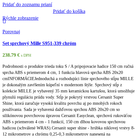
Pridať do zoznamu prianí
Pridať do košíka
Rýchle zobrazenie
Porovnaj
Set sprchový Mille S951-339 chróm
238.79
€
s DPH
Podrobnosti o produkte trieda toku S / A pripojovacie hadice 150 cm ručná
sprcha ABS s priemerom 4 cm, 1 funkcia hlavová sprcha ABS 20x20
cmINFORMÁCIEJednoduchá a rozhodujúci línie sprchového stĺpu MILLE
je dokonalým zavŕšením kúpeľní v modernom štýle. Sprchový stĺp z
kolekcie MILLE je vybavený 35 mm keramickou kartušou, ktorá umožňuje
plynulú reguláciu prúdu vody. Stĺp je pokrytý vrstvou Cersanit Super
Shine, ktorá zaručuje vysokú kvalitu povrchu aj po mnohých rokoch
používania. Sada je vybavená dažďovou sprchou ABS 20x20 cm so
silikónovou povrchovou úpravou Cersanit Easyclean, sprchovú rukoväťou
ABS s priemerom 4 cm - 1 funkcií, 150 cm dlhou kovovou sprchovou
hadicou (schválené WRAS).Cersanit super shine - hrúbka niklovej vrstvy 8-
12 mikrometrov a chrómu 0,25-0,3 mikrometrov nanesená na