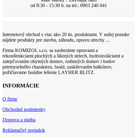
od 8:30 - 15:30 h. na tel.: 0903 240 041
Internetový obchod s viac ako 20 tis. produktami. V našej ponuke
nájdete produkty pre stavbu, záhradu, opravu strechy ...
Firma KOMIZOL s.r.o. sa zaoberáme opravami a
rekonštrukciami plochých a šikmých striech, hydroizoláciami a
zatepľovaním obytných domov, rodinných domov i budov
priemyselného charakteru, fasád, zasklievaním balkónov,
požičiavame fasádne lešenie LAYHER BLITZ.
INFORMÁCIE
O firme
Obchodné podmienky
Doprava a platba
Reklamačný poriadok