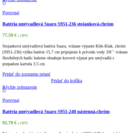
Porovnaj
Batéria umývadlová Suaro S951-236 stojanková,chróm
77.59
€
s DPH
Stojanková umývadlová batéria Suara, vrátane výpuste Klik-Klak, chróm
(S951-236) výška batérie 15,7 cm pripojenie k prívodu vody 3/8 " vrátane
flexibilných hadíc balenie obsahuje kovovú výpust pre umývadlá s
prepadom kartuša 3,5 cm
Pridať do zoznamu prianí
Pridať do košíka
Rýchle zobrazenie
Porovnaj
Batéria umývadlová Suaro S951-240 nástenná,chróm
92.79
€
s DPH