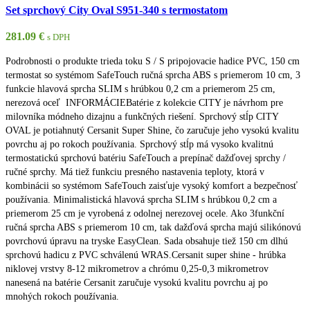
Set sprchový City Oval S951-340 s termostatom
281.09
€
s DPH
Podrobnosti o produkte trieda toku S / S pripojovacie hadice PVC, 150 cm
termostat so systémom SafeTouch ručná sprcha ABS s priemerom 10 cm, 3
funkcie hlavová sprcha SLIM s hrúbkou 0,2 cm a priemerom 25 cm,
nerezová oceľ INFORMÁCIEBatérie z kolekcie CITY je návrhom pre
milovníka módneho dizajnu a funkčných riešení. Sprchový stĺp CITY
OVAL je potiahnutý Cersanit Super Shine, čo zaručuje jeho vysokú kvalitu
povrchu aj po rokoch používania. Sprchový stĺp má vysoko kvalitnú
termostatickú sprchovú batériu SafeTouch a prepínač dažďovej sprchy /
ručné sprchy. Má tiež funkciu presného nastavenia teploty, ktorá v
kombinácii so systémom SafeTouch zaisťuje vysoký komfort a bezpečnosť
používania. Minimalistická hlavová sprcha SLIM s hrúbkou 0,2 cm a
priemerom 25 cm je vyrobená z odolnej nerezovej ocele. Ako 3funkční
ručná sprcha ABS s priemerom 10 cm, tak dažďová sprcha majú silikónovú
povrchovú úpravu na tryske EasyClean. Sada obsahuje tiež 150 cm dlhú
sprchovú hadicu z PVC schválenú WRAS.Cersanit super shine - hrúbka
niklovej vrstvy 8-12 mikrometrov a chrómu 0,25-0,3 mikrometrov
nanesená na batérie Cersanit zaručuje vysokú kvalitu povrchu aj po
mnohých rokoch používania.