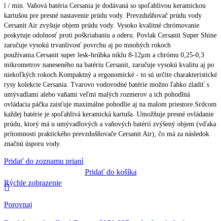
l / min. Vaňová batéria Cersania je dodávaná so spoľahlivou keramickou
kartušou pre presné nastavenie prúdu vody. Prevzdušňovač prúdu vody
Cersanit Air zvyšuje objem prúdu vody. Vysoko kvalitné chrómovanie
poskytuje odolnosť proti poškriabaniu a oderu. Povlak Cersanit Super Shine
zaručuje vysokú trvanlivosť povrchu aj po mnohých rokoch
používania.Cersanit super lesk-hrúbka niklu 8-12μm a chrómu 0,25-0,3
mikrometrov naneseného na batériu Cersanit, zaručuje vysokú kvalitu aj po
niekoľkých rokoch.Kompaktný a ergonomické - to sú určite charakteristické
rysy kolekcie Cersania. Tvarovo vodovodné batérie možno ľahko zladiť s
umývadlami alebo vaňami veľmi malých rozmerov a ich pohodlná
ovládacia páčka zaisťuje maximálne pohodlie aj na malom priestore.Srdcom
každej batérie je spoľahlivá keramická kartuša. Umožňuje presné ovládanie
prúdu, ktorý má u umývadlových a vaňových batérií zvýšený objem (vďaka
prítomnosti praktického prevzdušňovače Cersanit Air), čo má za následok
značnú úsporu vody.
Pridať do zoznamu prianí
Pridať do košíka
Rýchle zobrazenie
Porovnaj