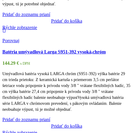
výpust, tú je potrebné objednať.
Pridať do zoznamu prianí
Pridať do košíka
Rýchle zobrazenie
Porovnaj
Batéria umývadlová Larga S951-392 vysoká,chróm
144.29
€
s DPH
Umývadlová batéria vysoká LARGA chróm (S951-392) výška batérie 29
cm trieda prietoku: Z keramická kartuša s priemerom 3,5 cm perlátor
šetriace vodu pripojenie k prívodu vody 3/8 " vrátane flexibilných hadíc, 35
cm výška batérie 27,4 cm pripojenie k prívodu vody 3/8 " vrátane
flexibilných hadíc balenie neobsahuje výpustVysoká umývadlová batéria
série LARGA v chrómovom prevedení, s pákovým ovládaním. Balenie
neobsahuje výpust, tú je možné objednať.
Pridať do zoznamu prianí
Pridať do košíka
Rýchle zobrazenie