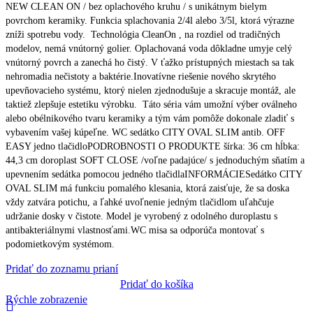
NEW CLEAN ON / bez oplachového kruhu / s unikátnym bielym
povrchom keramiky. Funkcia splachovania 2/4l alebo 3/5l, ktorá výrazne
zníži spotrebu vody. Technológia CleanOn , na rozdiel od tradičných
modelov, nemá vnútorný golier. Oplachovaná voda dôkladne umyje celý
vnútorný povrch a zanechá ho čistý. V ťažko prístupných miestach sa tak
nehromadia nečistoty a baktérie.Inovatívne riešenie nového skrytého
upevňovacieho systému, ktorý nielen zjednodušuje a skracuje montáž, ale
taktiež zlepšuje estetiku výrobku. Táto séria vám umožní výber oválneho
alebo obélnikového tvaru keramiky a tým vám pomôže dokonale zladiť s
vybavením vašej kúpeľne. WC sedátko CITY OVAL SLIM antib. OFF
EASY jedno tlačidloPODROBNOSTI O PRODUKTE šírka: 36 cm hĺbka:
44,3 cm doroplast SOFT CLOSE /voľne padajúce/ s jednoduchým sňatím a
upevnením sedátka pomocou jedného tlačidlaINFORMÁCIESedátko CITY
OVAL SLIM má funkciu pomalého klesania, ktorá zaisťuje, že sa doska
vždy zatvára potichu, a ľahké uvoľnenie jedným tlačidlom uľahčuje
udržanie dosky v čistote. Model je vyrobený z odolného duroplastu s
antibakteriálnymi vlastnosťami.WC misa sa odporúča montovať s
podomietkovým systémom.
Pridať do zoznamu prianí
Pridať do košíka
Rýchle zobrazenie