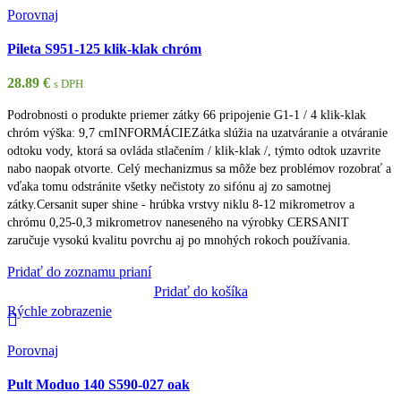
Porovnaj
Pileta S951-125 klik-klak chróm
28.89
€
s DPH
Podrobnosti o produkte priemer zátky 66 pripojenie G1-1 / 4 klik-klak
chróm výška: 9,7 cmINFORMÁCIEZátka slúžia na uzatváranie a otváranie
odtoku vody, ktorá sa ovláda stlačením / klik-klak /, týmto odtok uzavrite
nabo naopak otvorte. Celý mechanizmus sa môže bez problémov rozobrať a
vďaka tomu odstránite všetky nečistoty zo sifónu aj zo samotnej
zátky.Cersanit super shine - hrúbka vrstvy niklu 8-12 mikrometrov a
chrómu 0,25-0,3 mikrometrov naneseného na výrobky CERSANIT
zaručuje vysokú kvalitu povrchu aj po mnohých rokoch používania.
Pridať do zoznamu prianí
Pridať do košíka
Rýchle zobrazenie
Porovnaj
Pult Moduo 140 S590-027 oak