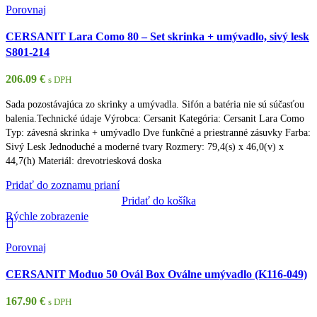
Porovnaj
CERSANIT Lara Como 80 – Set skrinka + umývadlo, sivý lesk
S801-214
206.09
€
s DPH
Sada pozostávajúca zo skrinky a umývadla. Sifón a batéria nie sú súčasťou
balenia.Technické údaje Výrobca: Cersanit Kategória: Cersanit Lara Como
Typ: závesná skrinka + umývadlo Dve funkčné a priestranné zásuvky Farba:
Sivý Lesk Jednoduché a moderné tvary Rozmery: 79,4(s) x 46,0(v) x
44,7(h) Materiál: drevotriesková doska
Pridať do zoznamu prianí
Pridať do košíka
Rýchle zobrazenie
Porovnaj
CERSANIT Moduo 50 Ovál Box Oválne umývadlo (K116-049)
167.90
€
s DPH