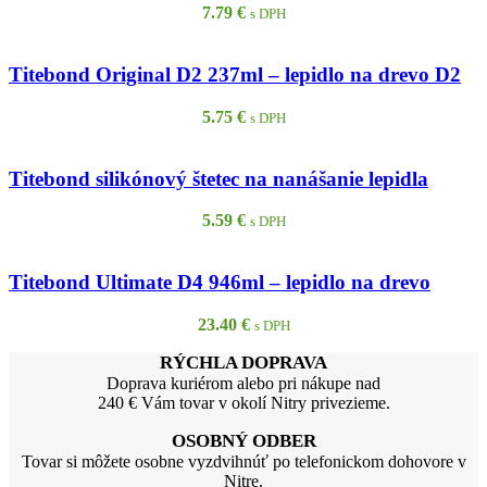
7.79
€
s DPH
Titebond Original D2 237ml – lepidlo na drevo D2
5.75
€
s DPH
Titebond silikónový štetec na nanášanie lepidla
5.59
€
s DPH
Titebond Ultimate D4 946ml – lepidlo na drevo
23.40
€
s DPH
RÝCHLA DOPRAVA
Doprava kuriérom alebo pri nákupe nad
240 € Vám tovar v okolí Nitry privezieme.
OSOBNÝ ODBER
Tovar si môžete osobne vyzdvihnúť po telefonickom dohovore v
Nitre.