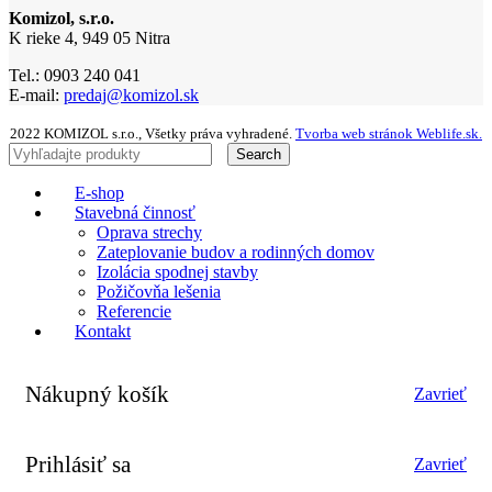
Komizol, s.r.o.
K rieke 4, 949 05 Nitra
Tel.: 0903 240 041
E-mail:
predaj@komizol.sk
2022 KOMIZOL s.r.o., Všetky práva vyhradené.
Tvorba web stránok Weblife.sk.
Search
E-shop
Stavebná činnosť
Oprava strechy
Zateplovanie budov a rodinných domov
Izolácia spodnej stavby
Požičovňa lešenia
Referencie
Kontakt
Nákupný košík
Zavrieť
Prihlásiť sa
Zavrieť