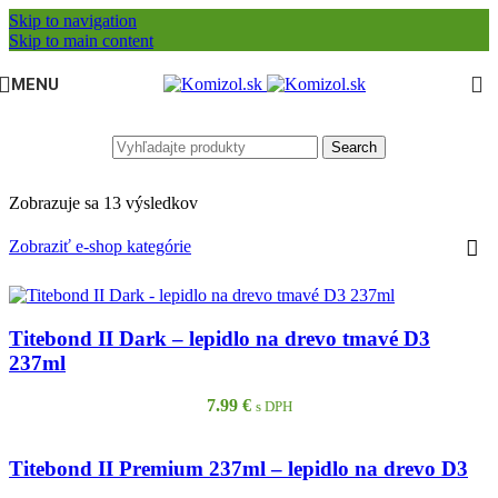
Skip to navigation
Skip to main content
MENU
Search
Zobrazuje sa 13 výsledkov
Zobraziť e-shop kategórie
Titebond II Dark – lepidlo na drevo tmavé D3
237ml
7.99
€
s DPH
Titebond II Premium 237ml – lepidlo na drevo D3